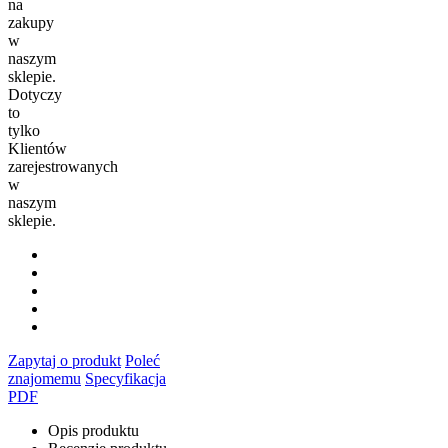
na
zakupy
w
naszym
sklepie.
Dotyczy
to
tylko
Klientów
zarejestrowanych
w
naszym
sklepie.
Zapytaj o produkt
Poleć
znajomemu
Specyfikacja
PDF
Opis produktu