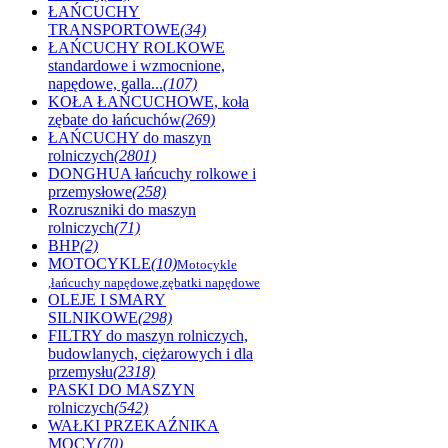
ŁAŃCUCHY
TRANSPORTOWE
(34)
ŁAŃCUCHY ROLKOWE
standardowe i wzmocnione,
napędowe, galla...
(107)
KOŁA ŁAŃCUCHOWE, koła
zębate do łańcuchów
(269)
ŁAŃCUCHY do maszyn
rolniczych
(2801)
DONGHUA łańcuchy rolkowe i
przemysłowe
(258)
Rozruszniki do maszyn
rolniczych
(71)
BHP
(2)
MOTOCYKLE
(10)
Motocykle
,łańcuchy napędowe,zębatki napędowe
OLEJE I SMARY
SILNIKOWE
(298)
FILTRY do maszyn rolniczych,
budowlanych, ciężarowych i dla
przemysłu
(2318)
PASKI DO MASZYN
rolniczych
(542)
WAŁKI PRZEKAŹNIKA
MOCY
(70)