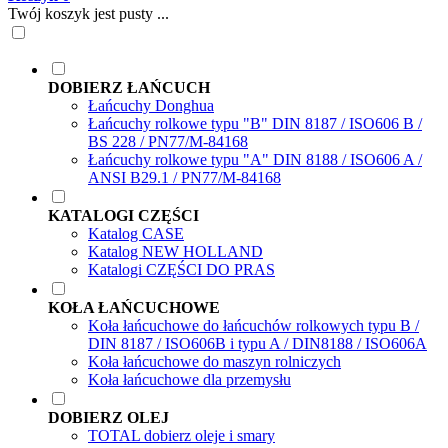
Twój koszyk jest pusty ...
DOBIERZ ŁAŃCUCH
Łańcuchy Donghua
Łańcuchy rolkowe typu "B" DIN 8187 / ISO606 B /
BS 228 / PN77/M-84168
Łańcuchy rolkowe typu "A" DIN 8188 / ISO606 A /
ANSI B29.1 / PN77/M-84168
KATALOGI CZĘŚCI
Katalog CASE
Katalog NEW HOLLAND
Katalogi CZĘŚCI DO PRAS
KOŁA ŁAŃCUCHOWE
Koła łańcuchowe do łańcuchów rolkowych typu B /
DIN 8187 / ISO606B i typu A / DIN8188 / ISO606A
Koła łańcuchowe do maszyn rolniczych
Koła łańcuchowe dla przemysłu
DOBIERZ OLEJ
TOTAL dobierz oleje i smary