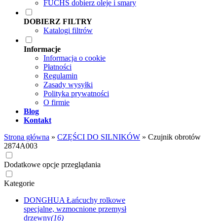
FUCHS dobierz oleje i smary
DOBIERZ FILTRY
Katalogi filtrów
Informacje
Informacja o cookie
Płatności
Regulamin
Zasady wysyłki
Polityka prywatności
O firmie
Blog
Kontakt
Strona główna
»
CZĘŚCI DO SILNIKÓW
»
Czujnik obrotów
2874A003
Dodatkowe opcje przeglądania
Kategorie
DONGHUA Łańcuchy rolkowe
specjalne, wzmocnione przemysł
drzewny
(16)