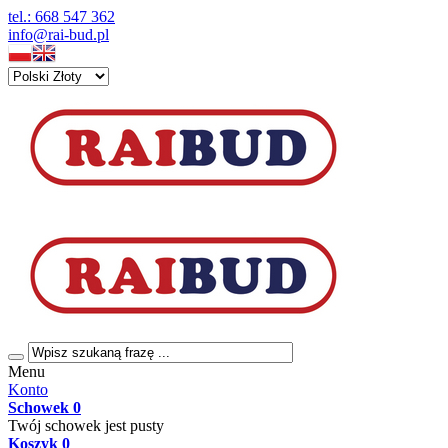
tel.: 668 547 362
info@rai-bud.pl
Menu
Konto
Schowek
0
Twój schowek jest pusty
Koszyk
0