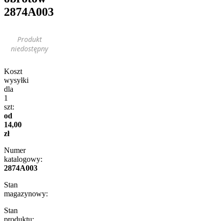
2874A003
Produkt
niedostępny
Koszt
wysyłki
dla
1
szt:
od
14,00
zł
Numer
katalogowy:
2874A003
Stan
magazynowy:
Stan
produktu: