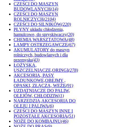
CZĘŚCI DO MASZYN
BUDOWLANYCH
(14)
CZĘŚCI DO MASZYN
ROLNICZYCH
(2104)
CZĘŚCI DO SILNIKÓW
(220)
PŁYNY układu chłodzenia,
hamulcowe, do spryskiwaczy
(20)
CHEMIA WARSZTATOWA
(48)
LAMPY OSTRZEGAWCZE
(67)
AKUMULATORY do maszyn
rolniczych, budowlanych i dla
przemysłu
(43)
ŁOŻYSKA,
USZCZELNIACZE,ORINGI
(278)
AKCESORIA, PASY
ŁADUNKOWE,OBEJMY ,
OPASKI, ZŁĄCZA, WĘŻE
(91)
UZDATNIACZE DO PALIW,
OLEJÓW, CHŁODZIW
(1)
NARZEDZIA,AKCESORIA DO
OLEJU I PALIWA
(6)
CZĘŚCI DO MASZYN INNE I
POZOSTAŁE AKCESORIA
(51)
NOŻE DO KOMBAJNU
(46)
NOŻE DO PRAS
(9)