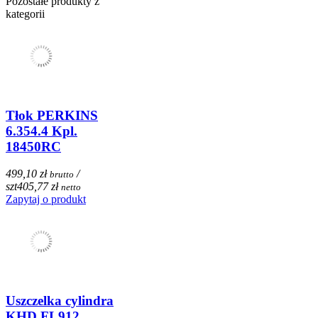
Pozostałe produkty z
kategorii
Tłok PERKINS
6.354.4 Kpl.
18450RC
499,10 zł
/
brutto
szt
405,77 zł
netto
Zapytaj o produkt
Uszczelka cylindra
KHD FL912