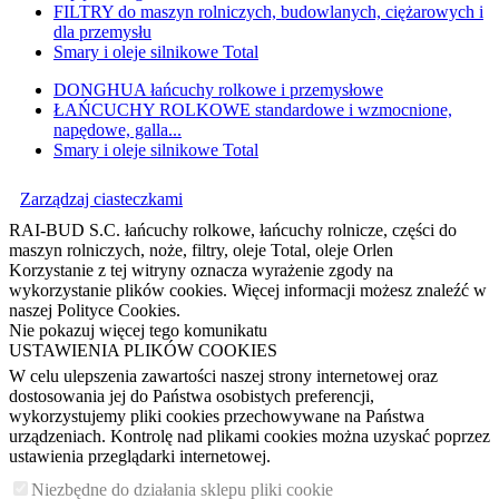
FILTRY do maszyn rolniczych, budowlanych, ciężarowych i
dla przemysłu
Smary i oleje silnikowe Total
DONGHUA łańcuchy rolkowe i przemysłowe
ŁAŃCUCHY ROLKOWE standardowe i wzmocnione,
napędowe, galla...
Smary i oleje silnikowe Total
Zarządzaj ciasteczkami
RAI-BUD S.C. łańcuchy rolkowe, łańcuchy rolnicze, części do
maszyn rolniczych, noże, filtry, oleje Total, oleje Orlen
Korzystanie z tej witryny oznacza wyrażenie zgody na
wykorzystanie plików cookies. Więcej informacji możesz znaleźć w
naszej Polityce Cookies.
Nie pokazuj więcej tego komunikatu
USTAWIENIA PLIKÓW COOKIES
W celu ulepszenia zawartości naszej strony internetowej oraz
dostosowania jej do Państwa osobistych preferencji,
wykorzystujemy pliki cookies przechowywane na Państwa
urządzeniach. Kontrolę nad plikami cookies można uzyskać poprzez
ustawienia przeglądarki internetowej.
Niezbędne do działania sklepu pliki cookie