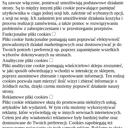
Są zawsze włączone, ponieważ umożliwiają podstawowe działanie
strony. Są to między innymi pliki cookie pozwalające pamiętać
użytkownika w ciągu jednej sesji lub, zależnie od wybranych opcji,
z sesji na sesję. Ich zadaniem jest umożliwienie działania koszyka i
procesu realizacji zamówienia, a także pomoc w rozwiązywaniu
problemów z zabezpieczeniami i w przestrzeganiu przepisów.
Funkcjonalne pliki cookies
Pliki cookie funkcjonalne pomagają nam poprawiać efektywność
prowadzonych działań marketingowych oraz dostosowywać je do
Twoich potrzeb i preferencji np. poprzez zapamiętanie wszelkich
wyborów dokonywanych na stronach.
Analityczne pliki cookies
Pliki analityczne cookie pomagają właścicielowi sklepu zrozumieć,
w jaki sposób odwiedzający wchodzi w interakcję ze sklepem,
poprzez anonimowe zbieranie i raportowanie informacji. Ten rodzaj
cookies pozwala nam mierzyć ilość wizyt i zbierać informacje o
źródłach ruchu, dzięki czemu możemy poprawić działanie naszej
strony.
Reklamowe pliki cookies
Pliki cookie reklamowe służą do promowania niektórych usług,
artykułów lub wydarzeń. W tym celu możemy wykorzystywać
reklamy, które wyświetlają się w innych serwisach internetowych.
Celem jest aby wiadomości reklamowe były bardziej trafne oraz
dostosowane do Twoich preferencji. Cookies zapobiegają też
ponownemu pojawianiu się tych samych reklam. Reklamy te służą