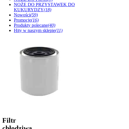
NOŻE DO PRZYSTAWEK DO
KUKURYDZY
(18)
Nowości
(59)
Promocje
(16)
Produkty polecane
(40)
Hity w naszym sklepie
(11)
Filtr
chłodziwa