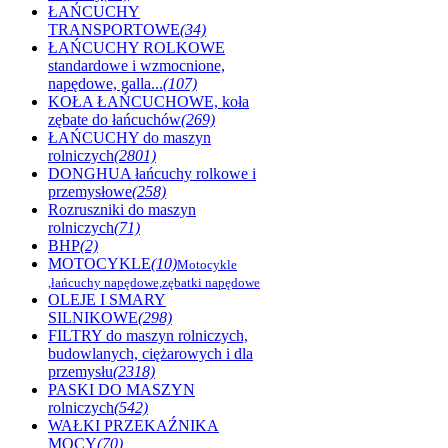
ŁAŃCUCHY
TRANSPORTOWE
(34)
ŁAŃCUCHY ROLKOWE
standardowe i wzmocnione,
napędowe, galla...
(107)
KOŁA ŁAŃCUCHOWE, koła
zębate do łańcuchów
(269)
ŁAŃCUCHY do maszyn
rolniczych
(2801)
DONGHUA łańcuchy rolkowe i
przemysłowe
(258)
Rozruszniki do maszyn
rolniczych
(71)
BHP
(2)
MOTOCYKLE
(10)
Motocykle
,łańcuchy napędowe,zębatki napędowe
OLEJE I SMARY
SILNIKOWE
(298)
FILTRY do maszyn rolniczych,
budowlanych, ciężarowych i dla
przemysłu
(2318)
PASKI DO MASZYN
rolniczych
(542)
WAŁKI PRZEKAŹNIKA
MOCY
(70)