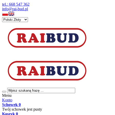
tel.: 668 547 362
info@rai-bud.pl
Menu
Konto
Schowek
0
Twój schowek jest pusty
Koszyk
0