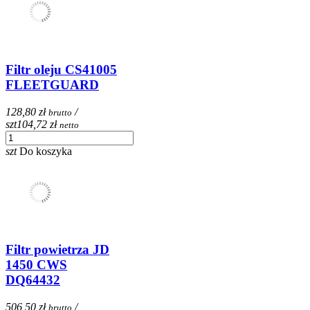
Filtr oleju CS41005
FLEETGUARD
128,80 zł
/
brutto
szt
104,72 zł
netto
szt
Do koszyka
Filtr powietrza JD
1450 CWS
DQ64432
506,50 zł
/
brutto