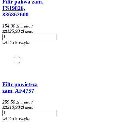
Filtr paliwa zam.
FS19826,
836862600
154,90 zł
/
brutto
szt
125,93 zł
netto
szt
Do koszyka
Filtr powietrza
zam. AF4757
259,50 zł
/
brutto
szt
210,98 zł
netto
szt
Do koszyka