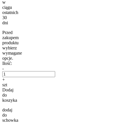
w
ciągu
ostatnich
30
dni
Przed
zakupem
produktu
wybierz
wymagane
opcje.
Ilość:
-
+
szt
Dodaj
do
koszyka
dodaj
do
schowka