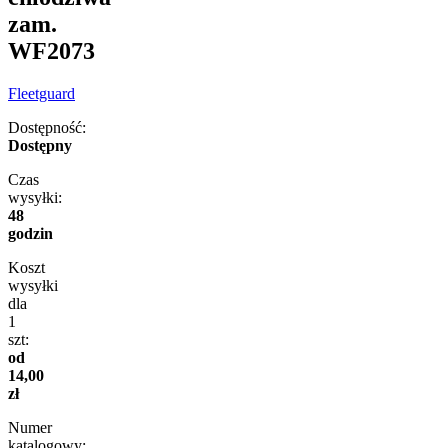
zam.
WF2073
Fleetguard
Dostępność:
Dostępny
Czas
wysyłki:
48
godzin
Koszt
wysyłki
dla
1
szt:
od
14,00
zł
Numer
katalogowy: