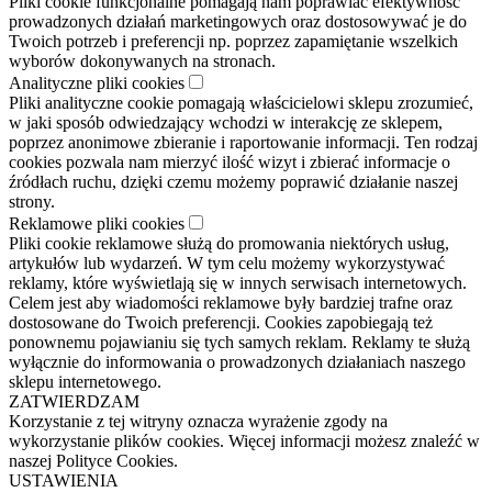
Pliki cookie funkcjonalne pomagają nam poprawiać efektywność
prowadzonych działań marketingowych oraz dostosowywać je do
Twoich potrzeb i preferencji np. poprzez zapamiętanie wszelkich
wyborów dokonywanych na stronach.
Analityczne pliki cookies
Pliki analityczne cookie pomagają właścicielowi sklepu zrozumieć,
w jaki sposób odwiedzający wchodzi w interakcję ze sklepem,
poprzez anonimowe zbieranie i raportowanie informacji. Ten rodzaj
cookies pozwala nam mierzyć ilość wizyt i zbierać informacje o
źródłach ruchu, dzięki czemu możemy poprawić działanie naszej
strony.
Reklamowe pliki cookies
Pliki cookie reklamowe służą do promowania niektórych usług,
artykułów lub wydarzeń. W tym celu możemy wykorzystywać
reklamy, które wyświetlają się w innych serwisach internetowych.
Celem jest aby wiadomości reklamowe były bardziej trafne oraz
dostosowane do Twoich preferencji. Cookies zapobiegają też
ponownemu pojawianiu się tych samych reklam. Reklamy te służą
wyłącznie do informowania o prowadzonych działaniach naszego
sklepu internetowego.
ZATWIERDZAM
Korzystanie z tej witryny oznacza wyrażenie zgody na
wykorzystanie plików cookies. Więcej informacji możesz znaleźć w
naszej Polityce Cookies.
USTAWIENIA