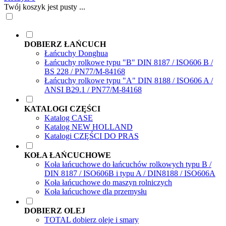
Twój koszyk jest pusty ...
DOBIERZ ŁAŃCUCH
Łańcuchy Donghua
Łańcuchy rolkowe typu "B" DIN 8187 / ISO606 B /
BS 228 / PN77/M-84168
Łańcuchy rolkowe typu "A" DIN 8188 / ISO606 A /
ANSI B29.1 / PN77/M-84168
KATALOGI CZĘŚCI
Katalog CASE
Katalog NEW HOLLAND
Katalogi CZĘŚCI DO PRAS
KOŁA ŁAŃCUCHOWE
Koła łańcuchowe do łańcuchów rolkowych typu B /
DIN 8187 / ISO606B i typu A / DIN8188 / ISO606A
Koła łańcuchowe do maszyn rolniczych
Koła łańcuchowe dla przemysłu
DOBIERZ OLEJ
TOTAL dobierz oleje i smary