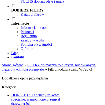
FUCHS dobierz oleje i smary
DOBIERZ FILTRY
Katalogi filtrów
Informacje
Informacja o cookie
Płatności
Regulamin
Zasady wysyłki
Polityka prywatności
O firmie
Blog
Kontakt
Strona główna
»
FILTRY do maszyn rolniczych, budowlanych,
ciężarowych i dla przemysłu
»
Filtr chłodziwa zam. WF2073
Dodatkowe opcje przeglądania
Kategorie
DONGHUA Łańcuchy rolkowe
specjalne, wzmocnione przemysł
drzewny
(16)