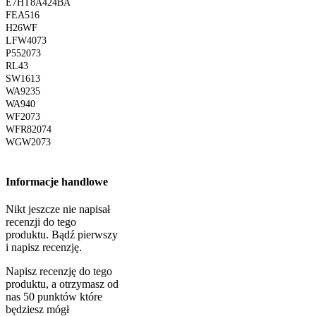
E7HT8A424BA
FEA516
H26WF
LFW4073
P552073
RL43
SW1613
WA9235
WA940
WF2073
WFR82074
WGW2073
Informacje handlowe
Nikt jeszcze nie napisał
recenzji do tego
produktu. Bądź pierwszy
i napisz recenzję.
Napisz recenzję do tego
produktu, a otrzymasz od
nas 50 punktów które
będziesz mógł