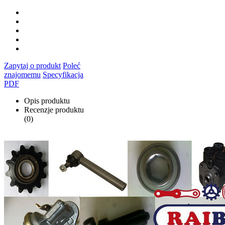
Zapytaj o produkt
Poleć
znajomemu
Specyfikacja
PDF
Opis produktu
Recenzje produktu
(0)