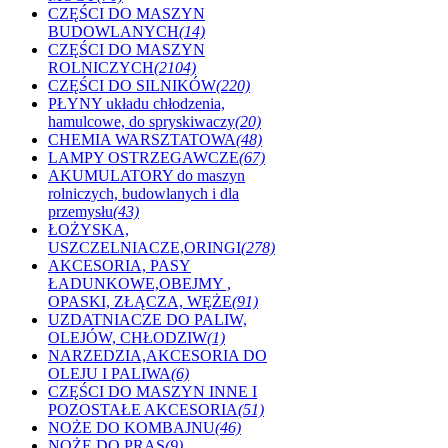
CZĘŚCI DO MASZYN
BUDOWLANYCH
(14)
CZĘŚCI DO MASZYN
ROLNICZYCH
(2104)
CZĘŚCI DO SILNIKÓW
(220)
PŁYNY układu chłodzenia,
hamulcowe, do spryskiwaczy
(20)
CHEMIA WARSZTATOWA
(48)
LAMPY OSTRZEGAWCZE
(67)
AKUMULATORY do maszyn
rolniczych, budowlanych i dla
przemysłu
(43)
ŁOŻYSKA,
USZCZELNIACZE,ORINGI
(278)
AKCESORIA, PASY
ŁADUNKOWE,OBEJMY ,
OPASKI, ZŁĄCZA, WĘŻE
(91)
UZDATNIACZE DO PALIW,
OLEJÓW, CHŁODZIW
(1)
NARZEDZIA,AKCESORIA DO
OLEJU I PALIWA
(6)
CZĘŚCI DO MASZYN INNE I
POZOSTAŁE AKCESORIA
(51)
NOŻE DO KOMBAJNU
(46)
NOŻE DO PRAS
(9)