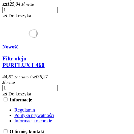
szt
125,04 zł
netto
szt
Do koszyka
Nowość
Filtr oleju
PURFLUX L460
44,61 zł
/ szt
36,27
brutto
zł
netto
szt
Do koszyka
Informacje
Regulamin
Polityka prywatności
Informacja o cookie
O firmie, kontakt