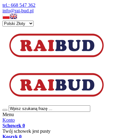
tel.: 668 547 362
info@rai-bud.pl
Menu
Konto
Schowek
0
Twój schowek jest pusty
Koszyk
0