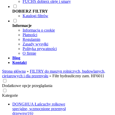
FUCHS dobierz oleje i smary
DOBIERZ FILTRY
Katalogi filtrów
Informacje
Informacja o cookie
Płatności
Regulamin
Zasady wysyłki
Polityka prywatności
O firmie
Blog
Kontakt
Strona główna
»
FILTRY do maszyn rolniczych, budowlanych,
ciężarowych i dla przemysłu
»
Filtr hydrauliczny zam. HF6011
Dodatkowe opcje przeglądania
Kategorie
DONGHUA Łańcuchy rolkowe
specjalne, wzmocnione przemysł
drzewny
(16)