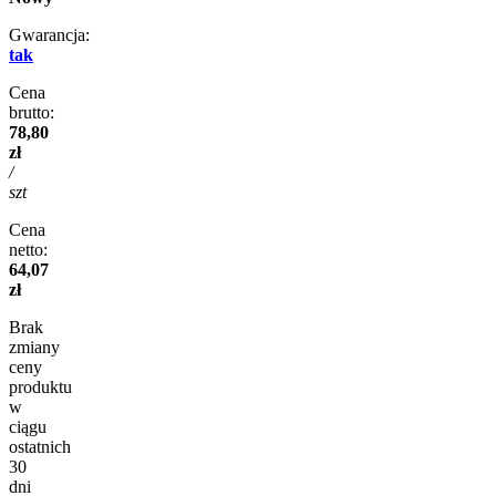
Gwarancja:
tak
Cena
brutto:
78,80
zł
/
szt
Cena
netto:
64,07
zł
Brak
zmiany
ceny
produktu
w
ciągu
ostatnich
30
dni