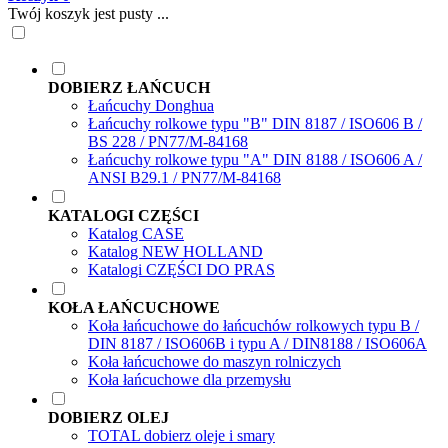
Twój koszyk jest pusty ...
DOBIERZ ŁAŃCUCH
Łańcuchy Donghua
Łańcuchy rolkowe typu "B" DIN 8187 / ISO606 B /
BS 228 / PN77/M-84168
Łańcuchy rolkowe typu "A" DIN 8188 / ISO606 A /
ANSI B29.1 / PN77/M-84168
KATALOGI CZĘŚCI
Katalog CASE
Katalog NEW HOLLAND
Katalogi CZĘŚCI DO PRAS
KOŁA ŁAŃCUCHOWE
Koła łańcuchowe do łańcuchów rolkowych typu B /
DIN 8187 / ISO606B i typu A / DIN8188 / ISO606A
Koła łańcuchowe do maszyn rolniczych
Koła łańcuchowe dla przemysłu
DOBIERZ OLEJ
TOTAL dobierz oleje i smary