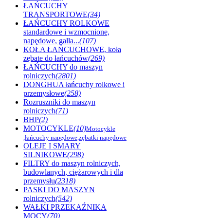
ŁAŃCUCHY
TRANSPORTOWE
(34)
ŁAŃCUCHY ROLKOWE
standardowe i wzmocnione,
napędowe, galla...
(107)
KOŁA ŁAŃCUCHOWE, koła
zębate do łańcuchów
(269)
ŁAŃCUCHY do maszyn
rolniczych
(2801)
DONGHUA łańcuchy rolkowe i
przemysłowe
(258)
Rozruszniki do maszyn
rolniczych
(71)
BHP
(2)
MOTOCYKLE
(10)
Motocykle
,łańcuchy napędowe,zębatki napędowe
OLEJE I SMARY
SILNIKOWE
(298)
FILTRY do maszyn rolniczych,
budowlanych, ciężarowych i dla
przemysłu
(2318)
PASKI DO MASZYN
rolniczych
(542)
WAŁKI PRZEKAŹNIKA
MOCY
(70)