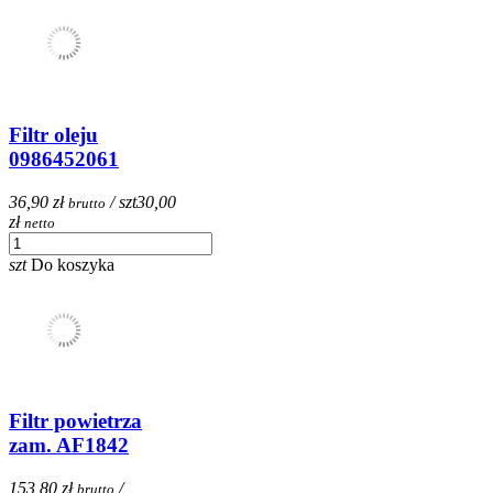
Filtr oleju
0986452061
36,90 zł
/ szt
30,00
brutto
zł
netto
szt
Do koszyka
Filtr powietrza
zam. AF1842
153,80 zł
/
brutto