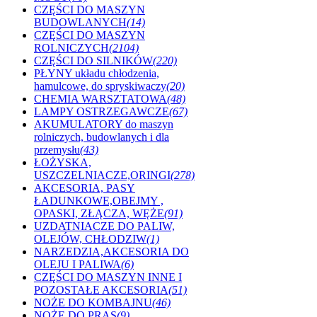
CZĘŚCI DO MASZYN
BUDOWLANYCH
(14)
CZĘŚCI DO MASZYN
ROLNICZYCH
(2104)
CZĘŚCI DO SILNIKÓW
(220)
PŁYNY układu chłodzenia,
hamulcowe, do spryskiwaczy
(20)
CHEMIA WARSZTATOWA
(48)
LAMPY OSTRZEGAWCZE
(67)
AKUMULATORY do maszyn
rolniczych, budowlanych i dla
przemysłu
(43)
ŁOŻYSKA,
USZCZELNIACZE,ORINGI
(278)
AKCESORIA, PASY
ŁADUNKOWE,OBEJMY ,
OPASKI, ZŁĄCZA, WĘŻE
(91)
UZDATNIACZE DO PALIW,
OLEJÓW, CHŁODZIW
(1)
NARZEDZIA,AKCESORIA DO
OLEJU I PALIWA
(6)
CZĘŚCI DO MASZYN INNE I
POZOSTAŁE AKCESORIA
(51)
NOŻE DO KOMBAJNU
(46)
NOŻE DO PRAS
(9)