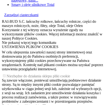
napędowe, galla...
Smary i oleje silnikowe Total
Zarządzaj ciasteczkami
RAI-BUD S.C. łańcuchy rolkowe, łańcuchy rolnicze, części do
maszyn rolniczych, noże, filtry, oleje Total, oleje Orlen
Korzystanie z tej witryny oznacza wyrażenie zgody na
wykorzystanie plików cookies. Więcej informacji możesz znaleźć w
naszej Polityce Cookies.
Nie pokazuj więcej tego komunikatu
USTAWIENIA PLIKÓW COOKIES
W celu ulepszenia zawartości naszej strony internetowej oraz
dostosowania jej do Państwa osobistych preferencji,
wykorzystujemy pliki cookies przechowywane na Państwa
urządzeniach. Kontrolę nad plikami cookies można uzyskać poprzez
ustawienia przeglądarki internetowej.
Niezbędne do działania sklepu pliki cookie
Są zawsze włączone, ponieważ umożliwiają podstawowe działanie
strony. Są to między innymi pliki cookie pozwalające pamiętać
użytkownika w ciągu jednej sesji lub, zależnie od wybranych opcji,
z sesji na sesję. Ich zadaniem jest umożliwienie działania koszyka i
procesu realizacji zamówienia, a także pomoc w rozwiązywaniu
problemów z zabezpieczeniami i w przestrzeganiu przepisów.