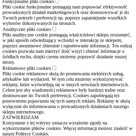
Funkcjonalne pliki cookies
Pliki cookie funkcjonalne pomagają nam poprawiać efektywność
prowadzonych działań marketingowych oraz dostosowywać je do
Twoich potrzeb i preferencji np. poprzez zapamiętanie wszelkich
wyborów dokonywanych na stronach.
Analityczne pliki cookies
Pliki analityczne cookie pomagają właścicielowi sklepu zrozumieć,
w jaki sposób odwiedzający wchodzi w interakcję ze sklepem,
poprzez anonimowe zbieranie i raportowanie informacji. Ten rodzaj
cookies pozwala nam mierzyć ilość wizyt i zbierać informacje o
źródłach ruchu, dzięki czemu możemy poprawić działanie naszej
strony.
Reklamowe pliki cookies
Pliki cookie reklamowe służą do promowania niektórych usług,
artykułów lub wydarzeń. W tym celu możemy wykorzystywać
reklamy, które wyświetlają się w innych serwisach internetowych.
Celem jest aby wiadomości reklamowe były bardziej trafne oraz
dostosowane do Twoich preferencji. Cookies zapobiegają też
ponownemu pojawianiu się tych samych reklam. Reklamy te służą
wyłącznie do informowania o prowadzonych działaniach naszego
sklepu internetowego.
ZATWIERDZAM
Korzystanie z tej witryny oznacza wyrażenie zgody na
wykorzystanie plików cookies. Więcej informacji możesz znaleźć w
naszej Polityce Cookies.