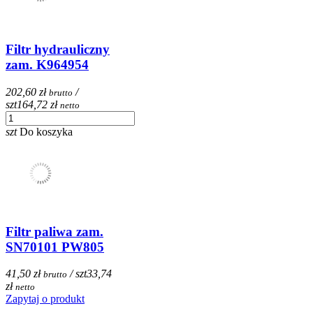
Filtr hydrauliczny
zam. K964954
202,60 zł
/
brutto
szt
164,72 zł
netto
szt
Do koszyka
Filtr paliwa zam.
SN70101 PW805
41,50 zł
/ szt
33,74
brutto
zł
netto
Zapytaj o produkt