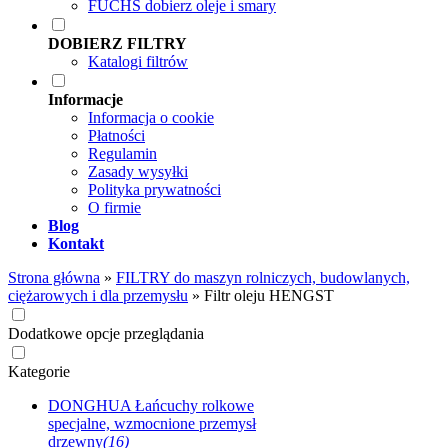
FUCHS dobierz oleje i smary
DOBIERZ FILTRY
Katalogi filtrów
Informacje
Informacja o cookie
Płatności
Regulamin
Zasady wysyłki
Polityka prywatności
O firmie
Blog
Kontakt
Strona główna
»
FILTRY do maszyn rolniczych, budowlanych,
ciężarowych i dla przemysłu
»
Filtr oleju HENGST
Dodatkowe opcje przeglądania
Kategorie
DONGHUA Łańcuchy rolkowe
specjalne, wzmocnione przemysł
drzewny
(16)