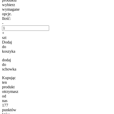
produktu
wybierz
wymagane
opcje.
Ilość:
-
+
szt
Dodaj
do
koszyka
dodaj
do
schowka
Kupując
ten
produkt
otrzymasz
od
nas
177
punktów