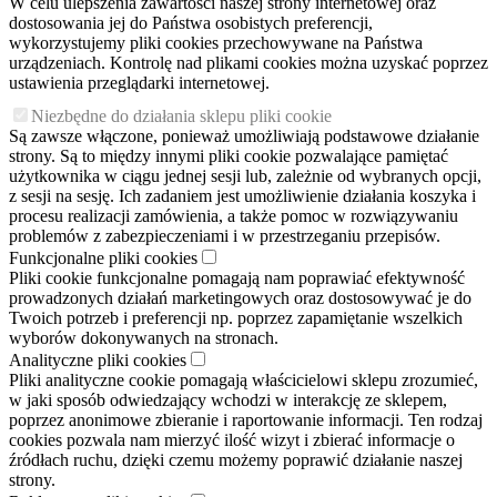
W celu ulepszenia zawartości naszej strony internetowej oraz
dostosowania jej do Państwa osobistych preferencji,
wykorzystujemy pliki cookies przechowywane na Państwa
urządzeniach. Kontrolę nad plikami cookies można uzyskać poprzez
ustawienia przeglądarki internetowej.
Niezbędne do działania sklepu pliki cookie
Są zawsze włączone, ponieważ umożliwiają podstawowe działanie
strony. Są to między innymi pliki cookie pozwalające pamiętać
użytkownika w ciągu jednej sesji lub, zależnie od wybranych opcji,
z sesji na sesję. Ich zadaniem jest umożliwienie działania koszyka i
procesu realizacji zamówienia, a także pomoc w rozwiązywaniu
problemów z zabezpieczeniami i w przestrzeganiu przepisów.
Funkcjonalne pliki cookies
Pliki cookie funkcjonalne pomagają nam poprawiać efektywność
prowadzonych działań marketingowych oraz dostosowywać je do
Twoich potrzeb i preferencji np. poprzez zapamiętanie wszelkich
wyborów dokonywanych na stronach.
Analityczne pliki cookies
Pliki analityczne cookie pomagają właścicielowi sklepu zrozumieć,
w jaki sposób odwiedzający wchodzi w interakcję ze sklepem,
poprzez anonimowe zbieranie i raportowanie informacji. Ten rodzaj
cookies pozwala nam mierzyć ilość wizyt i zbierać informacje o
źródłach ruchu, dzięki czemu możemy poprawić działanie naszej
strony.