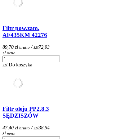
Filtr pow.zam.
AF435KM 42276
89,70 zł
/ szt
72,93
brutto
zł
netto
szt
Do koszyka
Filtr oleju PP2.8.3
SĘDZISZÓW
47,40 zł
/ szt
38,54
brutto
zł
netto