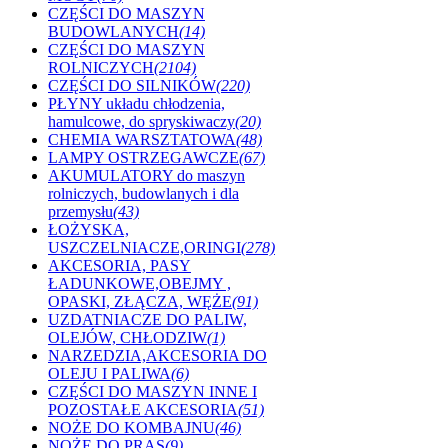
CZĘŚCI DO MASZYN
BUDOWLANYCH
(14)
CZĘŚCI DO MASZYN
ROLNICZYCH
(2104)
CZĘŚCI DO SILNIKÓW
(220)
PŁYNY układu chłodzenia,
hamulcowe, do spryskiwaczy
(20)
CHEMIA WARSZTATOWA
(48)
LAMPY OSTRZEGAWCZE
(67)
AKUMULATORY do maszyn
rolniczych, budowlanych i dla
przemysłu
(43)
ŁOŻYSKA,
USZCZELNIACZE,ORINGI
(278)
AKCESORIA, PASY
ŁADUNKOWE,OBEJMY ,
OPASKI, ZŁĄCZA, WĘŻE
(91)
UZDATNIACZE DO PALIW,
OLEJÓW, CHŁODZIW
(1)
NARZEDZIA,AKCESORIA DO
OLEJU I PALIWA
(6)
CZĘŚCI DO MASZYN INNE I
POZOSTAŁE AKCESORIA
(51)
NOŻE DO KOMBAJNU
(46)
NOŻE DO PRAS
(9)