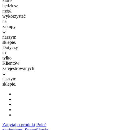
które
będziesz
mógł
wykorzystać
na
zakupy
w
naszym
sklepie.
Dotyczy
to
tylko
Klientów
zarejestrowanych
w
naszym
sklepie.
Zapytaj o produkt
Poleć
znajomemu
Specyfikacja