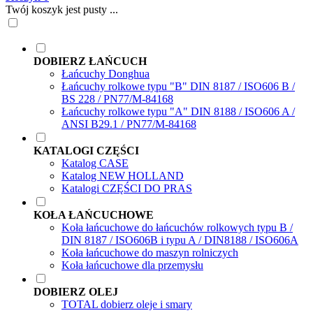
Twój koszyk jest pusty ...
DOBIERZ ŁAŃCUCH
Łańcuchy Donghua
Łańcuchy rolkowe typu "B" DIN 8187 / ISO606 B /
BS 228 / PN77/M-84168
Łańcuchy rolkowe typu "A" DIN 8188 / ISO606 A /
ANSI B29.1 / PN77/M-84168
KATALOGI CZĘŚCI
Katalog CASE
Katalog NEW HOLLAND
Katalogi CZĘŚCI DO PRAS
KOŁA ŁAŃCUCHOWE
Koła łańcuchowe do łańcuchów rolkowych typu B /
DIN 8187 / ISO606B i typu A / DIN8188 / ISO606A
Koła łańcuchowe do maszyn rolniczych
Koła łańcuchowe dla przemysłu
DOBIERZ OLEJ
TOTAL dobierz oleje i smary