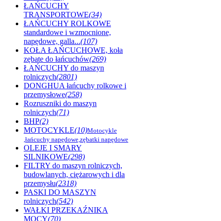
ŁAŃCUCHY
TRANSPORTOWE
(34)
ŁAŃCUCHY ROLKOWE
standardowe i wzmocnione,
napędowe, galla...
(107)
KOŁA ŁAŃCUCHOWE, koła
zębate do łańcuchów
(269)
ŁAŃCUCHY do maszyn
rolniczych
(2801)
DONGHUA łańcuchy rolkowe i
przemysłowe
(258)
Rozruszniki do maszyn
rolniczych
(71)
BHP
(2)
MOTOCYKLE
(10)
Motocykle
,łańcuchy napędowe,zębatki napędowe
OLEJE I SMARY
SILNIKOWE
(298)
FILTRY do maszyn rolniczych,
budowlanych, ciężarowych i dla
przemysłu
(2318)
PASKI DO MASZYN
rolniczych
(542)
WAŁKI PRZEKAŹNIKA
MOCY
(70)