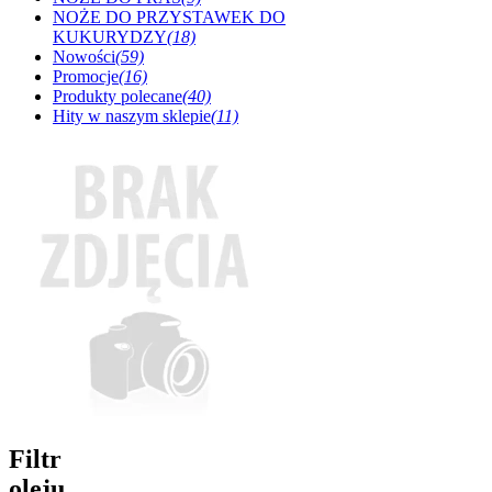
NOŻE DO PRZYSTAWEK DO
KUKURYDZY
(18)
Nowości
(59)
Promocje
(16)
Produkty polecane
(40)
Hity w naszym sklepie
(11)
Filtr
oleju