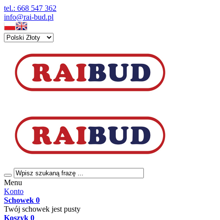
tel.: 668 547 362
info@rai-bud.pl
Menu
Konto
Schowek
0
Twój schowek jest pusty
Koszyk
0