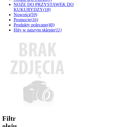
NOŻE DO PRZYSTAWEK DO
KUKURYDZY
(18)
Nowości
(59)
Promocje
(16)
Produkty polecane
(40)
Hity w naszym sklepie
(11)
Filtr
oleju