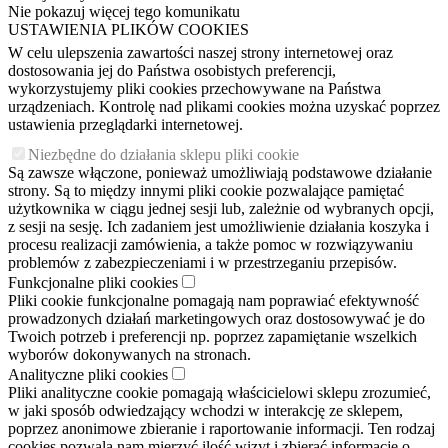
Nie pokazuj więcej tego komunikatu
USTAWIENIA PLIKÓW COOKIES
W celu ulepszenia zawartości naszej strony internetowej oraz
dostosowania jej do Państwa osobistych preferencji,
wykorzystujemy pliki cookies przechowywane na Państwa
urządzeniach. Kontrolę nad plikami cookies można uzyskać poprzez
ustawienia przeglądarki internetowej.
Niezbędne do działania sklepu pliki cookie
Są zawsze włączone, ponieważ umożliwiają podstawowe działanie
strony. Są to między innymi pliki cookie pozwalające pamiętać
użytkownika w ciągu jednej sesji lub, zależnie od wybranych opcji,
z sesji na sesję. Ich zadaniem jest umożliwienie działania koszyka i
procesu realizacji zamówienia, a także pomoc w rozwiązywaniu
problemów z zabezpieczeniami i w przestrzeganiu przepisów.
Funkcjonalne pliki cookies
Pliki cookie funkcjonalne pomagają nam poprawiać efektywność
prowadzonych działań marketingowych oraz dostosowywać je do
Twoich potrzeb i preferencji np. poprzez zapamiętanie wszelkich
wyborów dokonywanych na stronach.
Analityczne pliki cookies
Pliki analityczne cookie pomagają właścicielowi sklepu zrozumieć,
w jaki sposób odwiedzający wchodzi w interakcję ze sklepem,
poprzez anonimowe zbieranie i raportowanie informacji. Ten rodzaj
cookies pozwala nam mierzyć ilość wizyt i zbierać informacje o