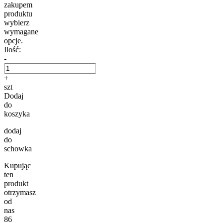
zakupem
produktu
wybierz
wymagane
opcje.
Ilość:
-
+
szt
Dodaj
do
koszyka
dodaj
do
schowka
Kupując
ten
produkt
otrzymasz
od
nas
86