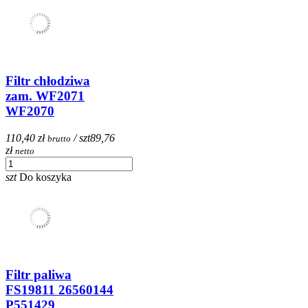
Filtr chłodziwa
zam. WF2071
WF2070
110,40 zł
/ szt
89,76
brutto
zł
netto
szt
Do koszyka
Filtr paliwa
FS19811 26560144
P551429