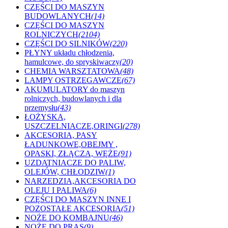
CZĘŚCI DO MASZYN
BUDOWLANYCH
(14)
CZĘŚCI DO MASZYN
ROLNICZYCH
(2104)
CZĘŚCI DO SILNIKÓW
(220)
PŁYNY układu chłodzenia,
hamulcowe, do spryskiwaczy
(20)
CHEMIA WARSZTATOWA
(48)
LAMPY OSTRZEGAWCZE
(67)
AKUMULATORY do maszyn
rolniczych, budowlanych i dla
przemysłu
(43)
ŁOŻYSKA,
USZCZELNIACZE,ORINGI
(278)
AKCESORIA, PASY
ŁADUNKOWE,OBEJMY ,
OPASKI, ZŁĄCZA, WĘŻE
(91)
UZDATNIACZE DO PALIW,
OLEJÓW, CHŁODZIW
(1)
NARZEDZIA,AKCESORIA DO
OLEJU I PALIWA
(6)
CZĘŚCI DO MASZYN INNE I
POZOSTAŁE AKCESORIA
(51)
NOŻE DO KOMBAJNU
(46)
NOŻE DO PRAS
(9)