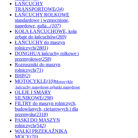
ŁAŃCUCHY
TRANSPORTOWE
(34)
ŁAŃCUCHY ROLKOWE
standardowe i wzmocnione,
napędowe, galla...
(107)
KOŁA ŁAŃCUCHOWE, koła
zębate do łańcuchów
(269)
ŁAŃCUCHY do maszyn
rolniczych
(2801)
DONGHUA łańcuchy rolkowe i
przemysłowe
(258)
Rozruszniki do maszyn
rolniczych
(71)
BHP
(2)
MOTOCYKLE
(10)
Motocykle
,łańcuchy napędowe,zębatki napędowe
OLEJE I SMARY
SILNIKOWE
(298)
FILTRY do maszyn rolniczych,
budowlanych, ciężarowych i dla
przemysłu
(2318)
PASKI DO MASZYN
rolniczych
(542)
WAŁKI PRZEKAŹNIKA
MOCY
(70)