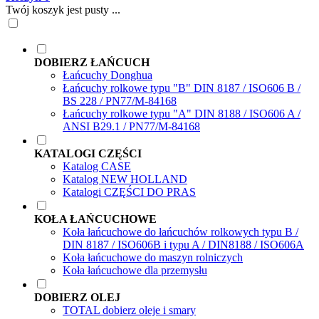
Twój koszyk jest pusty ...
DOBIERZ ŁAŃCUCH
Łańcuchy Donghua
Łańcuchy rolkowe typu "B" DIN 8187 / ISO606 B /
BS 228 / PN77/M-84168
Łańcuchy rolkowe typu "A" DIN 8188 / ISO606 A /
ANSI B29.1 / PN77/M-84168
KATALOGI CZĘŚCI
Katalog CASE
Katalog NEW HOLLAND
Katalogi CZĘŚCI DO PRAS
KOŁA ŁAŃCUCHOWE
Koła łańcuchowe do łańcuchów rolkowych typu B /
DIN 8187 / ISO606B i typu A / DIN8188 / ISO606A
Koła łańcuchowe do maszyn rolniczych
Koła łańcuchowe dla przemysłu
DOBIERZ OLEJ
TOTAL dobierz oleje i smary