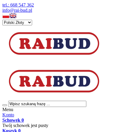
tel.: 668 547 362
info@rai-bud.pl
Menu
Konto
Schowek
0
Twój schowek jest pusty
Koszyk
0