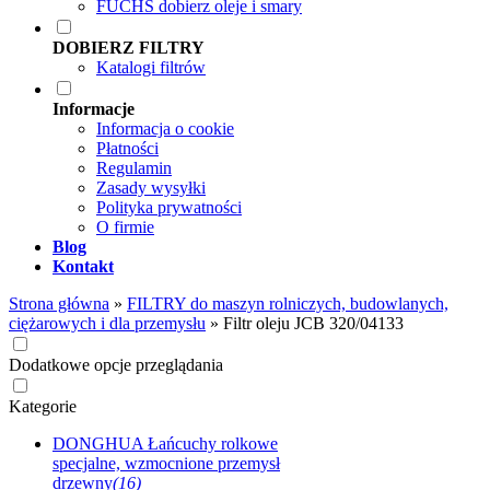
FUCHS dobierz oleje i smary
DOBIERZ FILTRY
Katalogi filtrów
Informacje
Informacja o cookie
Płatności
Regulamin
Zasady wysyłki
Polityka prywatności
O firmie
Blog
Kontakt
Strona główna
»
FILTRY do maszyn rolniczych, budowlanych,
ciężarowych i dla przemysłu
»
Filtr oleju JCB 320/04133
Dodatkowe opcje przeglądania
Kategorie
DONGHUA Łańcuchy rolkowe
specjalne, wzmocnione przemysł
drzewny
(16)