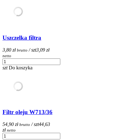
Uszczelka filtra
3,80 zł
/ szt
3,09 zł
brutto
netto
szt
Do koszyka
Filtr oleju W713/36
54,90 zł
/ szt
44,63
brutto
zł
netto