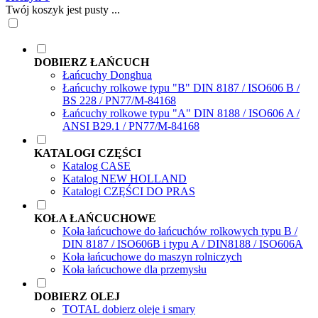
Twój koszyk jest pusty ...
DOBIERZ ŁAŃCUCH
Łańcuchy Donghua
Łańcuchy rolkowe typu "B" DIN 8187 / ISO606 B /
BS 228 / PN77/M-84168
Łańcuchy rolkowe typu "A" DIN 8188 / ISO606 A /
ANSI B29.1 / PN77/M-84168
KATALOGI CZĘŚCI
Katalog CASE
Katalog NEW HOLLAND
Katalogi CZĘŚCI DO PRAS
KOŁA ŁAŃCUCHOWE
Koła łańcuchowe do łańcuchów rolkowych typu B /
DIN 8187 / ISO606B i typu A / DIN8188 / ISO606A
Koła łańcuchowe do maszyn rolniczych
Koła łańcuchowe dla przemysłu
DOBIERZ OLEJ
TOTAL dobierz oleje i smary