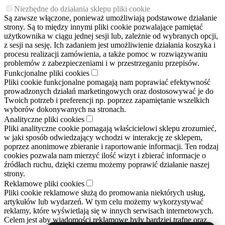
Niezbędne do działania sklepu pliki cookie
Są zawsze włączone, ponieważ umożliwiają podstawowe działanie
strony. Są to między innymi pliki cookie pozwalające pamiętać
użytkownika w ciągu jednej sesji lub, zależnie od wybranych opcji,
z sesji na sesję. Ich zadaniem jest umożliwienie działania koszyka i
procesu realizacji zamówienia, a także pomoc w rozwiązywaniu
problemów z zabezpieczeniami i w przestrzeganiu przepisów.
Funkcjonalne pliki cookies
Pliki cookie funkcjonalne pomagają nam poprawiać efektywność
prowadzonych działań marketingowych oraz dostosowywać je do
Twoich potrzeb i preferencji np. poprzez zapamiętanie wszelkich
wyborów dokonywanych na stronach.
Analityczne pliki cookies
Pliki analityczne cookie pomagają właścicielowi sklepu zrozumieć,
w jaki sposób odwiedzający wchodzi w interakcję ze sklepem,
poprzez anonimowe zbieranie i raportowanie informacji. Ten rodzaj
cookies pozwala nam mierzyć ilość wizyt i zbierać informacje o
źródłach ruchu, dzięki czemu możemy poprawić działanie naszej
strony.
Reklamowe pliki cookies
Pliki cookie reklamowe służą do promowania niektórych usług,
artykułów lub wydarzeń. W tym celu możemy wykorzystywać
reklamy, które wyświetlają się w innych serwisach internetowych.
Celem jest aby wiadomości reklamowe były bardziej trafne oraz