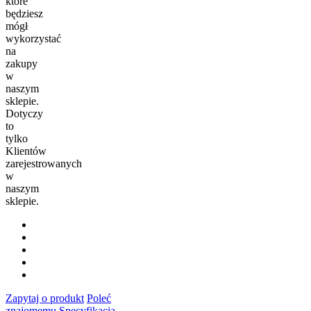
które
będziesz
mógł
wykorzystać
na
zakupy
w
naszym
sklepie.
Dotyczy
to
tylko
Klientów
zarejestrowanych
w
naszym
sklepie.
Zapytaj o produkt
Poleć
znajomemu
Specyfikacja