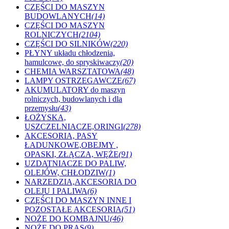
CZĘŚCI DO MASZYN
BUDOWLANYCH
(14)
CZĘŚCI DO MASZYN
ROLNICZYCH
(2104)
CZĘŚCI DO SILNIKÓW
(220)
PŁYNY układu chłodzenia,
hamulcowe, do spryskiwaczy
(20)
CHEMIA WARSZTATOWA
(48)
LAMPY OSTRZEGAWCZE
(67)
AKUMULATORY do maszyn
rolniczych, budowlanych i dla
przemysłu
(43)
ŁOŻYSKA,
USZCZELNIACZE,ORINGI
(278)
AKCESORIA, PASY
ŁADUNKOWE,OBEJMY ,
OPASKI, ZŁĄCZA, WĘŻE
(91)
UZDATNIACZE DO PALIW,
OLEJÓW, CHŁODZIW
(1)
NARZEDZIA,AKCESORIA DO
OLEJU I PALIWA
(6)
CZĘŚCI DO MASZYN INNE I
POZOSTAŁE AKCESORIA
(51)
NOŻE DO KOMBAJNU
(46)
NOŻE DO PRAS
(9)