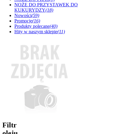
NOŻE DO PRZYSTAWEK DO
KUKURYDZY
(18)
Nowości
(59)
Promocje
(16)
Produkty polecane
(40)
Hity w naszym sklepie
(11)
Filtr
oleju