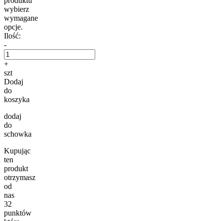
produktu
wybierz
wymagane
opcje.
Ilość:
-
+
szt
Dodaj
do
koszyka
dodaj
do
schowka
Kupując
ten
produkt
otrzymasz
od
nas
32
punktów