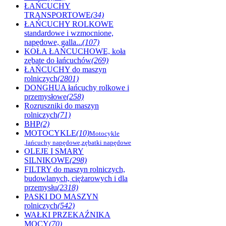
ŁAŃCUCHY
TRANSPORTOWE
(34)
ŁAŃCUCHY ROLKOWE
standardowe i wzmocnione,
napędowe, galla...
(107)
KOŁA ŁAŃCUCHOWE, koła
zębate do łańcuchów
(269)
ŁAŃCUCHY do maszyn
rolniczych
(2801)
DONGHUA łańcuchy rolkowe i
przemysłowe
(258)
Rozruszniki do maszyn
rolniczych
(71)
BHP
(2)
MOTOCYKLE
(10)
Motocykle
,łańcuchy napędowe,zębatki napędowe
OLEJE I SMARY
SILNIKOWE
(298)
FILTRY do maszyn rolniczych,
budowlanych, ciężarowych i dla
przemysłu
(2318)
PASKI DO MASZYN
rolniczych
(542)
WAŁKI PRZEKAŹNIKA
MOCY
(70)