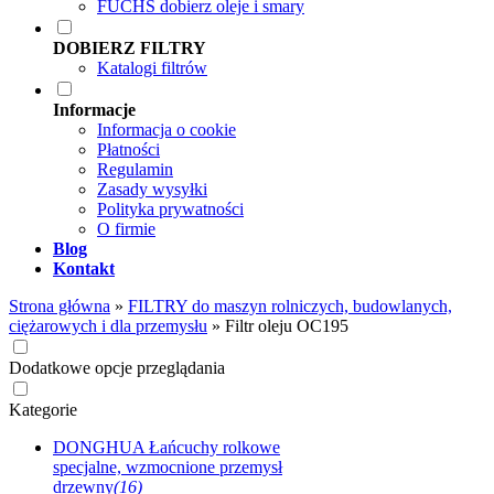
FUCHS dobierz oleje i smary
DOBIERZ FILTRY
Katalogi filtrów
Informacje
Informacja o cookie
Płatności
Regulamin
Zasady wysyłki
Polityka prywatności
O firmie
Blog
Kontakt
Strona główna
»
FILTRY do maszyn rolniczych, budowlanych,
ciężarowych i dla przemysłu
»
Filtr oleju OC195
Dodatkowe opcje przeglądania
Kategorie
DONGHUA Łańcuchy rolkowe
specjalne, wzmocnione przemysł
drzewny
(16)