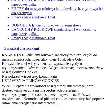
ŁAŃCUCHY ROLKOWE standardowe i wzmocnione,
napędowe, galla...
FILTRY do maszyn rolniczych, budowlanych, ciężarowych i
dla przemysłu
Smary i oleje silnikowe Total
DONGHUA łańcuchy rolkowe i przemysłowe
ŁAŃCUCHY ROLKOWE standardowe i wzmocnione,
napędowe, galla...
Smary i oleje silnikowe Total
Zarządzaj ciasteczkami
RAI-BUD S.C. łańcuchy rolkowe, łańcuchy rolnicze, części do
maszyn rolniczych, noże, filtry, oleje Total, oleje Orlen
Korzystanie z tej witryny oznacza wyrażenie zgody na
wykorzystanie plików cookies. Więcej informacji możesz znaleźć w
naszej Polityce Cookies.
Nie pokazuj więcej tego komunikatu
USTAWIENIA PLIKÓW COOKIES
W celu ulepszenia zawartości naszej strony internetowej oraz
dostosowania jej do Państwa osobistych preferencji,
wykorzystujemy pliki cookies przechowywane na Państwa
urządzeniach. Kontrolę nad plikami cookies można uzyskać poprzez
ustawienia przeglądarki internetowej.