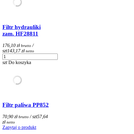
Filtr hydrauliki
zam. HF28811
176,10 zł
/
brutto
szt
143,17 zł
netto
szt
Do koszyka
Filtr paliwa PP852
70,90 zł
/ szt
57,64
brutto
zł
netto
Zapytaj o produkt