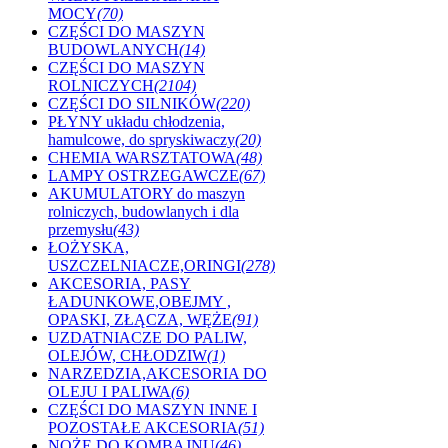
MOCY
(70)
CZĘŚCI DO MASZYN
BUDOWLANYCH
(14)
CZĘŚCI DO MASZYN
ROLNICZYCH
(2104)
CZĘŚCI DO SILNIKÓW
(220)
PŁYNY układu chłodzenia,
hamulcowe, do spryskiwaczy
(20)
CHEMIA WARSZTATOWA
(48)
LAMPY OSTRZEGAWCZE
(67)
AKUMULATORY do maszyn
rolniczych, budowlanych i dla
przemysłu
(43)
ŁOŻYSKA,
USZCZELNIACZE,ORINGI
(278)
AKCESORIA, PASY
ŁADUNKOWE,OBEJMY ,
OPASKI, ZŁĄCZA, WĘŻE
(91)
UZDATNIACZE DO PALIW,
OLEJÓW, CHŁODZIW
(1)
NARZEDZIA,AKCESORIA DO
OLEJU I PALIWA
(6)
CZĘŚCI DO MASZYN INNE I
POZOSTAŁE AKCESORIA
(51)
NOŻE DO KOMBAJNU
(46)