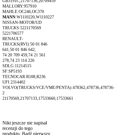
GB3191C,21707136,20709459
MALLORY:957910
MAHLE:OC246,OC370
MANN
:W1110220,W1110227
NISSAN-MOTOR/UD
TRUCKS:5221170569
5221706577
RENAULT-
TRUCKS(RVI):50 01 846
641,50 01 846 642,
74 20 709 459,74 21 561
278,74 23 114 226
SDLG:11214515
SF:SP5193
TECNOCAR:R108,R236
UFI:2314402
VOLVO(TRUCKS/VCE/VME/PENTA):478362,478736,478736-
2
21170569,21707133,17533660,17533661
Nikt jeszcze nie napisał
recenzji do tego
produktu. Bądź pierwszy