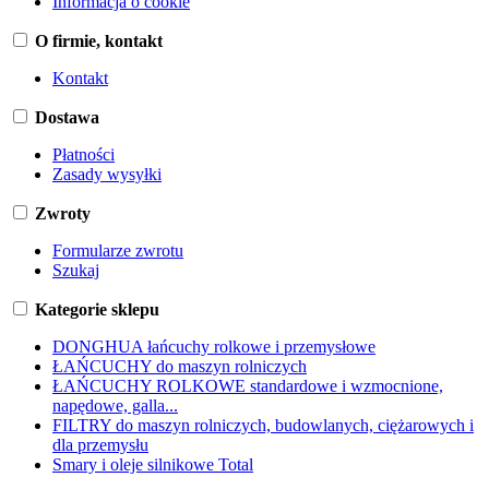
Informacja o cookie
O firmie, kontakt
Kontakt
Dostawa
Płatności
Zasady wysyłki
Zwroty
Formularze zwrotu
Szukaj
Kategorie sklepu
DONGHUA łańcuchy rolkowe i przemysłowe
ŁAŃCUCHY do maszyn rolniczych
ŁAŃCUCHY ROLKOWE standardowe i wzmocnione,
napędowe, galla...
FILTRY do maszyn rolniczych, budowlanych, ciężarowych i
dla przemysłu
Smary i oleje silnikowe Total