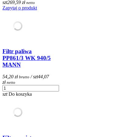
szt
269,59 zł
netto
Zapytaj o produkt
Filtr paliwa
PP861/3 WK 940/5
MANN
54,20 zł
/ szt
44,07
brutto
zł
netto
szt
Do koszyka