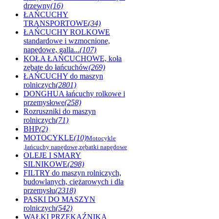
drzewny
(16)
ŁAŃCUCHY
TRANSPORTOWE
(34)
ŁAŃCUCHY ROLKOWE
standardowe i wzmocnione,
napędowe, galla...
(107)
KOŁA ŁAŃCUCHOWE, koła
zębate do łańcuchów
(269)
ŁAŃCUCHY do maszyn
rolniczych
(2801)
DONGHUA łańcuchy rolkowe i
przemysłowe
(258)
Rozruszniki do maszyn
rolniczych
(71)
BHP
(2)
MOTOCYKLE
(10)
Motocykle
,łańcuchy napędowe,zębatki napędowe
OLEJE I SMARY
SILNIKOWE
(298)
FILTRY do maszyn rolniczych,
budowlanych, ciężarowych i dla
przemysłu
(2318)
PASKI DO MASZYN
rolniczych
(542)
WAŁKI PRZEKAŹNIKA