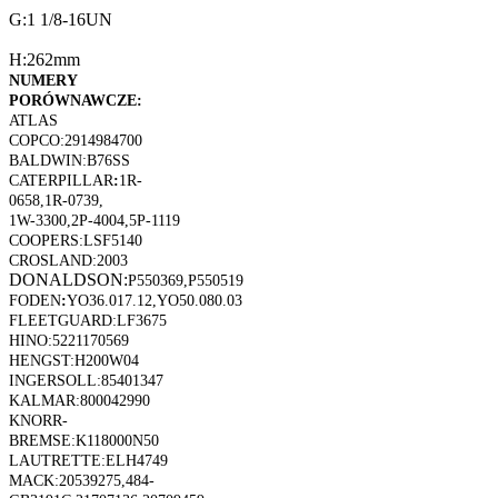
G:1 1/8-16UN
H:262mm
NUMERY
PORÓWNAWCZE:
ATLAS
COPCO:2914984700
BALDWIN:B76SS
CATERPILLAR
:
1R-
0658,1R-0739,
1W-3300,2P-4004,5P-1119
COOPERS:LSF5140
CROSLAND:2003
DONALDSON:
P550369,P550519
FODEN
:
YO36.017.12,YO50.080.03
FLEETGUARD:LF3675
HINO:5221170569
HENGST:H200W04
INGERSOLL:85401347
KALMAR:800042990
KNORR-
BREMSE:K118000N50
LAUTRETTE:ELH4749
MACK:20539275,484-