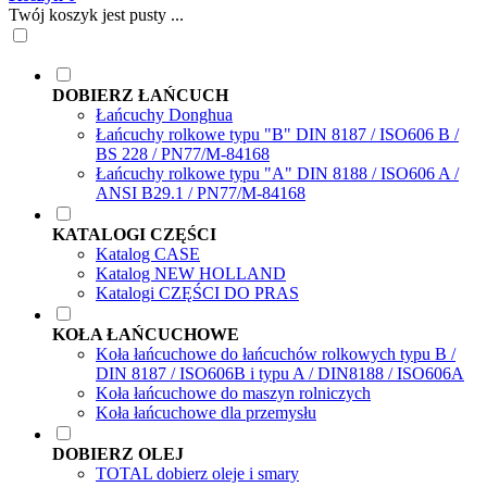
Twój koszyk jest pusty ...
DOBIERZ ŁAŃCUCH
Łańcuchy Donghua
Łańcuchy rolkowe typu "B" DIN 8187 / ISO606 B /
BS 228 / PN77/M-84168
Łańcuchy rolkowe typu "A" DIN 8188 / ISO606 A /
ANSI B29.1 / PN77/M-84168
KATALOGI CZĘŚCI
Katalog CASE
Katalog NEW HOLLAND
Katalogi CZĘŚCI DO PRAS
KOŁA ŁAŃCUCHOWE
Koła łańcuchowe do łańcuchów rolkowych typu B /
DIN 8187 / ISO606B i typu A / DIN8188 / ISO606A
Koła łańcuchowe do maszyn rolniczych
Koła łańcuchowe dla przemysłu
DOBIERZ OLEJ
TOTAL dobierz oleje i smary