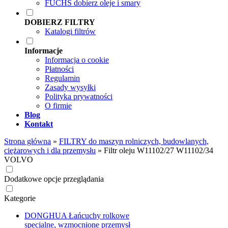
FUCHS dobierz oleje i smary
DOBIERZ FILTRY
Katalogi filtrów
Informacje
Informacja o cookie
Płatności
Regulamin
Zasady wysyłki
Polityka prywatności
O firmie
Blog
Kontakt
Strona główna
»
FILTRY do maszyn rolniczych, budowlanych,
ciężarowych i dla przemysłu
»
Filtr oleju W11102/27 W11102/34
VOLVO
Dodatkowe opcje przeglądania
Kategorie
DONGHUA Łańcuchy rolkowe
specjalne, wzmocnione przemysł