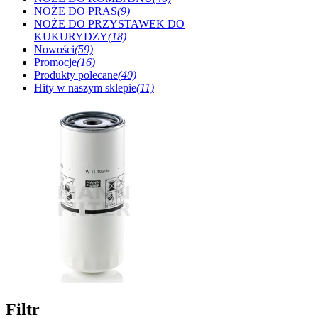
NOŻE DO PRAS
(9)
NOŻE DO PRZYSTAWEK DO
KUKURYDZY
(18)
Nowości
(59)
Promocje
(16)
Produkty polecane
(40)
Hity w naszym sklepie
(11)
Filtr