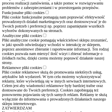
procesu realizacji zamówienia, a także pomoc w rozwiązywaniu
problemów z zabezpieczeniami i w przestrzeganiu przepisów.
Funkcjonalne pliki cookies
Pliki cookie funkcjonalne pomagają nam poprawiać efektywność
prowadzonych działań marketingowych oraz dostosowywać je do
Twoich potrzeb i preferencji np. poprzez zapamiętanie wszelkich
wyborów dokonywanych na stronach.
Analityczne pliki cookies
Pliki analityczne cookie pomagają właścicielowi sklepu zrozumieć,
w jaki sposób odwiedzający wchodzi w interakcję ze sklepem,
poprzez anonimowe zbieranie i raportowanie informacji. Ten rodzaj
cookies pozwala nam mierzyć ilość wizyt i zbierać informacje o
źródłach ruchu, dzięki czemu możemy poprawić działanie naszej
strony.
Reklamowe pliki cookies
Pliki cookie reklamowe służą do promowania niektórych usług,
artykułów lub wydarzeń. W tym celu możemy wykorzystywać
reklamy, które wyświetlają się w innych serwisach internetowych.
Celem jest aby wiadomości reklamowe były bardziej trafne oraz
dostosowane do Twoich preferencji. Cookies zapobiegają też
ponownemu pojawianiu się tych samych reklam. Reklamy te służą
wyłącznie do informowania o prowadzonych działaniach naszego
sklepu internetowego.
ZATWIERDZAM