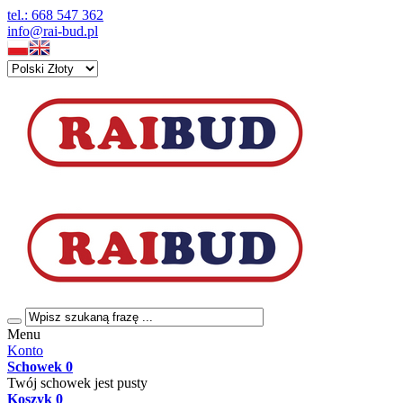
tel.: 668 547 362
info@rai-bud.pl
Menu
Konto
Schowek
0
Twój schowek jest pusty
Koszyk
0