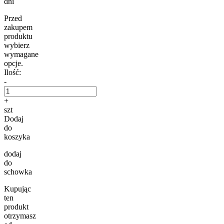
dni
Przed
zakupem
produktu
wybierz
wymagane
opcje.
Ilość:
-
+
szt
Dodaj
do
koszyka
dodaj
do
schowka
Kupując
ten
produkt
otrzymasz