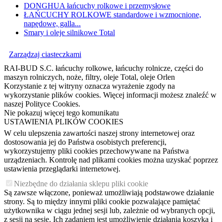
DONGHUA łańcuchy rolkowe i przemysłowe
ŁAŃCUCHY ROLKOWE standardowe i wzmocnione,
napędowe, galla...
Smary i oleje silnikowe Total
Zarządzaj ciasteczkami
RAI-BUD S.C. łańcuchy rolkowe, łańcuchy rolnicze, części do
maszyn rolniczych, noże, filtry, oleje Total, oleje Orlen
Korzystanie z tej witryny oznacza wyrażenie zgody na
wykorzystanie plików cookies. Więcej informacji możesz znaleźć w
naszej Polityce Cookies.
Nie pokazuj więcej tego komunikatu
USTAWIENIA PLIKÓW COOKIES
W celu ulepszenia zawartości naszej strony internetowej oraz
dostosowania jej do Państwa osobistych preferencji,
wykorzystujemy pliki cookies przechowywane na Państwa
urządzeniach. Kontrolę nad plikami cookies można uzyskać poprzez
ustawienia przeglądarki internetowej.
Niezbędne do działania sklepu pliki cookie
Są zawsze włączone, ponieważ umożliwiają podstawowe działanie
strony. Są to między innymi pliki cookie pozwalające pamiętać
użytkownika w ciągu jednej sesji lub, zależnie od wybranych opcji,
z sesji na sesję. Ich zadaniem jest umożliwienie działania koszyka i