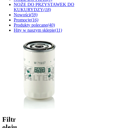
NOŻE DO PRZYSTAWEK DO
KUKURYDZY
(18)
Nowości
(59)
Promocje
(16)
Produkty polecane
(40)
Hity w naszym sklepie
(11)
Filtr
oleju