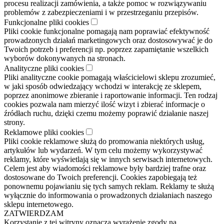
procesu realizacji zamówienia, a także pomoc w rozwiązywaniu
problemów z zabezpieczeniami i w przestrzeganiu przepisów.
Funkcjonalne pliki cookies
Pliki cookie funkcjonalne pomagają nam poprawiać efektywność
prowadzonych działań marketingowych oraz dostosowywać je do
Twoich potrzeb i preferencji np. poprzez zapamiętanie wszelkich
wyborów dokonywanych na stronach.
Analityczne pliki cookies
Pliki analityczne cookie pomagają właścicielowi sklepu zrozumieć,
w jaki sposób odwiedzający wchodzi w interakcję ze sklepem,
poprzez anonimowe zbieranie i raportowanie informacji. Ten rodzaj
cookies pozwala nam mierzyć ilość wizyt i zbierać informacje o
źródłach ruchu, dzięki czemu możemy poprawić działanie naszej
strony.
Reklamowe pliki cookies
Pliki cookie reklamowe służą do promowania niektórych usług,
artykułów lub wydarzeń. W tym celu możemy wykorzystywać
reklamy, które wyświetlają się w innych serwisach internetowych.
Celem jest aby wiadomości reklamowe były bardziej trafne oraz
dostosowane do Twoich preferencji. Cookies zapobiegają też
ponownemu pojawianiu się tych samych reklam. Reklamy te służą
wyłącznie do informowania o prowadzonych działaniach naszego
sklepu internetowego.
ZATWIERDZAM
Korzystanie z tej witryny oznacza wyrażenie zgody na