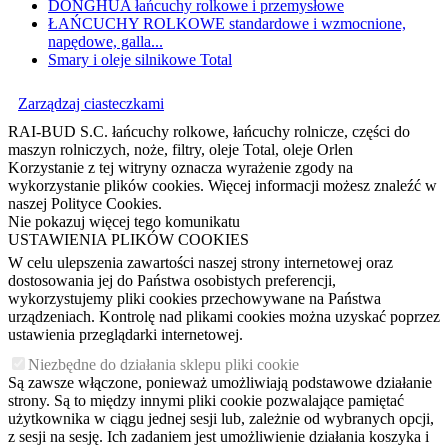
DONGHUA łańcuchy rolkowe i przemysłowe
ŁAŃCUCHY ROLKOWE standardowe i wzmocnione,
napędowe, galla...
Smary i oleje silnikowe Total
Zarządzaj ciasteczkami
RAI-BUD S.C. łańcuchy rolkowe, łańcuchy rolnicze, części do
maszyn rolniczych, noże, filtry, oleje Total, oleje Orlen
Korzystanie z tej witryny oznacza wyrażenie zgody na
wykorzystanie plików cookies. Więcej informacji możesz znaleźć w
naszej Polityce Cookies.
Nie pokazuj więcej tego komunikatu
USTAWIENIA PLIKÓW COOKIES
W celu ulepszenia zawartości naszej strony internetowej oraz
dostosowania jej do Państwa osobistych preferencji,
wykorzystujemy pliki cookies przechowywane na Państwa
urządzeniach. Kontrolę nad plikami cookies można uzyskać poprzez
ustawienia przeglądarki internetowej.
Niezbędne do działania sklepu pliki cookie
Są zawsze włączone, ponieważ umożliwiają podstawowe działanie
strony. Są to między innymi pliki cookie pozwalające pamiętać
użytkownika w ciągu jednej sesji lub, zależnie od wybranych opcji,
z sesji na sesję. Ich zadaniem jest umożliwienie działania koszyka i