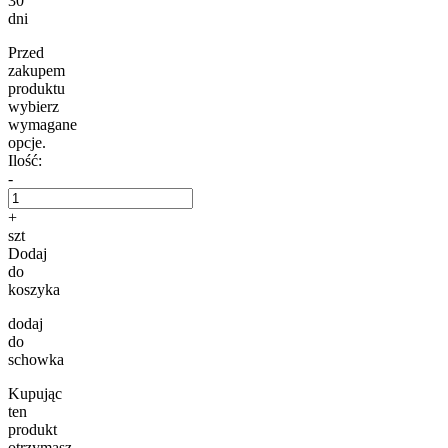
30
dni
Przed
zakupem
produktu
wybierz
wymagane
opcje.
Ilość:
-
+
szt
Dodaj
do
koszyka
dodaj
do
schowka
Kupując
ten
produkt
otrzymasz