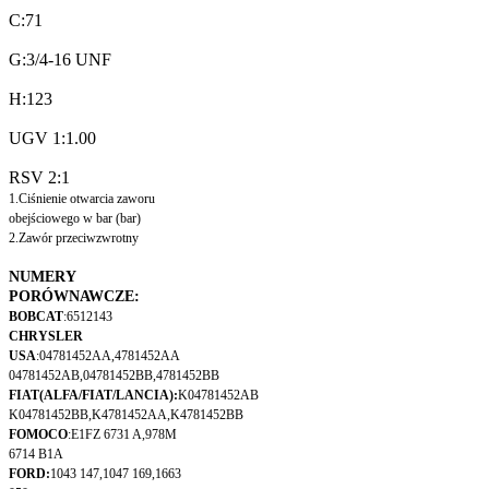
C:71
G:3/4-16 UNF
H:123
UGV 1:1.00
RSV 2:1
1.Ciśnienie otwarcia zaworu
obejściowego w bar (bar)
2.Zawór przeciwzwrotny
NUMERY
PORÓWNAWCZE:
BOBCAT
:6512143
CHRYSLER
USA
:04781452AA,4781452AA
04781452AB,04781452BB,4781452BB
FIAT(ALFA/FIAT/LANCIA):
K04781452AB
K04781452BB,K4781452AA,K4781452BB
FOMOCO
:E1FZ 6731 A,978M
6714 B1A
FORD:
1043 147,1047 169,1663