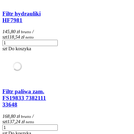
Filtr hydrauliki
HF7981
145,80 zł
/
brutto
szt
118,54 zł
netto
szt
Do koszyka
Filtr paliwa zam.
FS19833 7382111
33648
168,80 zł
/
brutto
szt
137,24 zł
netto
szt
Do koszyka