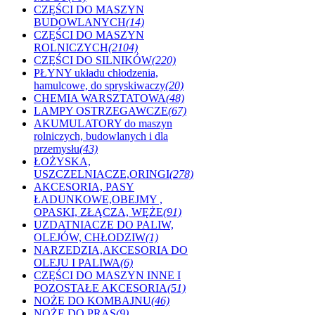
CZĘŚCI DO MASZYN
BUDOWLANYCH
(14)
CZĘŚCI DO MASZYN
ROLNICZYCH
(2104)
CZĘŚCI DO SILNIKÓW
(220)
PŁYNY układu chłodzenia,
hamulcowe, do spryskiwaczy
(20)
CHEMIA WARSZTATOWA
(48)
LAMPY OSTRZEGAWCZE
(67)
AKUMULATORY do maszyn
rolniczych, budowlanych i dla
przemysłu
(43)
ŁOŻYSKA,
USZCZELNIACZE,ORINGI
(278)
AKCESORIA, PASY
ŁADUNKOWE,OBEJMY ,
OPASKI, ZŁĄCZA, WĘŻE
(91)
UZDATNIACZE DO PALIW,
OLEJÓW, CHŁODZIW
(1)
NARZEDZIA,AKCESORIA DO
OLEJU I PALIWA
(6)
CZĘŚCI DO MASZYN INNE I
POZOSTAŁE AKCESORIA
(51)
NOŻE DO KOMBAJNU
(46)
NOŻE DO PRAS
(9)