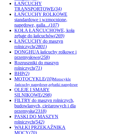
ŁAŃCUCHY
TRANSPORTOWE
(34)
ŁAŃCUCHY ROLKOWE
standardowe i wzmocnione,
napędowe, galla...
(107)
KOŁA ŁAŃCUCHOWE, koła
zębate do łańcuchów
(269)
ŁAŃCUCHY do maszyn
rolniczych
(2801)
DONGHUA łańcuchy rolkowe i
przemysłowe
(258)
Rozruszniki do maszyn
rolniczych
(71)
BHP
(2)
MOTOCYKLE
(10)
Motocykle
,łańcuchy napędowe,zębatki napędowe
OLEJE I SMARY
SILNIKOWE
(298)
FILTRY do maszyn rolniczych,
budowlanych, ciężarowych i dla
przemysłu
(2318)
PASKI DO MASZYN
rolniczych
(542)
WAŁKI PRZEKAŹNIKA
MOCY
(70)