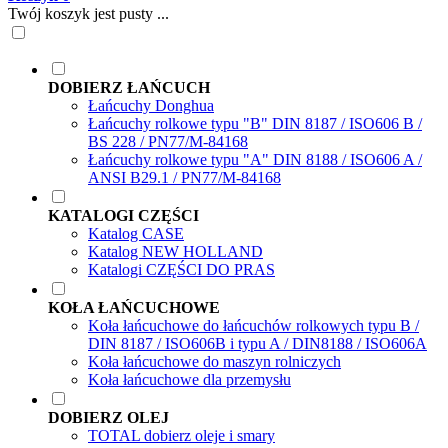
Twój koszyk jest pusty ...
DOBIERZ ŁAŃCUCH
Łańcuchy Donghua
Łańcuchy rolkowe typu "B" DIN 8187 / ISO606 B /
BS 228 / PN77/M-84168
Łańcuchy rolkowe typu "A" DIN 8188 / ISO606 A /
ANSI B29.1 / PN77/M-84168
KATALOGI CZĘŚCI
Katalog CASE
Katalog NEW HOLLAND
Katalogi CZĘŚCI DO PRAS
KOŁA ŁAŃCUCHOWE
Koła łańcuchowe do łańcuchów rolkowych typu B /
DIN 8187 / ISO606B i typu A / DIN8188 / ISO606A
Koła łańcuchowe do maszyn rolniczych
Koła łańcuchowe dla przemysłu
DOBIERZ OLEJ
TOTAL dobierz oleje i smary