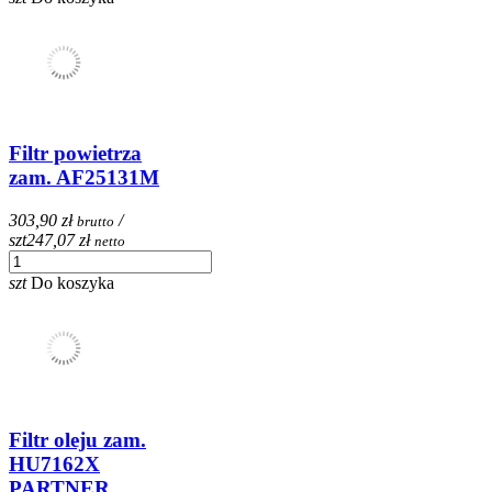
Filtr powietrza
zam. AF25131M
303,90 zł
/
brutto
szt
247,07 zł
netto
szt
Do koszyka
Filtr oleju zam.
HU7162X
PARTNER