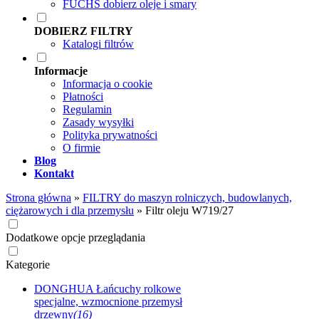
FUCHS dobierz oleje i smary
DOBIERZ FILTRY
Katalogi filtrów
Informacje
Informacja o cookie
Płatności
Regulamin
Zasady wysyłki
Polityka prywatności
O firmie
Blog
Kontakt
Strona główna
»
FILTRY do maszyn rolniczych, budowlanych,
ciężarowych i dla przemysłu
»
Filtr oleju W719/27
Dodatkowe opcje przeglądania
Kategorie
DONGHUA Łańcuchy rolkowe
specjalne, wzmocnione przemysł
drzewny
(16)