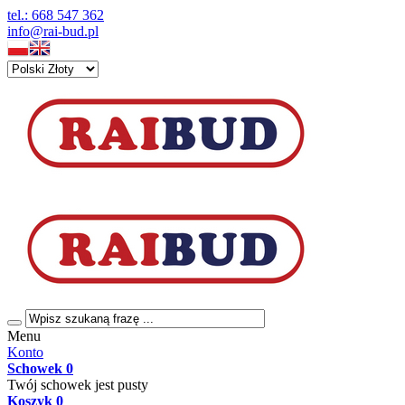
tel.: 668 547 362
info@rai-bud.pl
Menu
Konto
Schowek
0
Twój schowek jest pusty
Koszyk
0