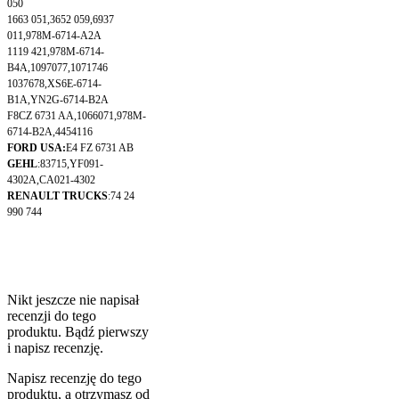
050
1663 051,3652 059,6937
011,978M-6714-A2A
1119 421,978M-6714-
B4A,1097077,1071746
1037678,XS6E-6714-
B1A,YN2G-6714-B2A
F8CZ 6731 AA,1066071,978M-
6714-B2A,4454116
FORD USA:
E4 FZ 6731 AB
GEHL
:83715,YF091-
4302A,CA021-4302
RENAULT TRUCKS
:74 24
990 744
Nikt jeszcze nie napisał
recenzji do tego
produktu. Bądź pierwszy
i napisz recenzję.
Napisz recenzję do tego
produktu, a otrzymasz od