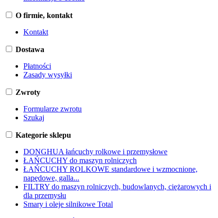
O firmie, kontakt
Kontakt
Dostawa
Płatności
Zasady wysyłki
Zwroty
Formularze zwrotu
Szukaj
Kategorie sklepu
DONGHUA łańcuchy rolkowe i przemysłowe
ŁAŃCUCHY do maszyn rolniczych
ŁAŃCUCHY ROLKOWE standardowe i wzmocnione,
napędowe, galla...
FILTRY do maszyn rolniczych, budowlanych, ciężarowych i
dla przemysłu
Smary i oleje silnikowe Total