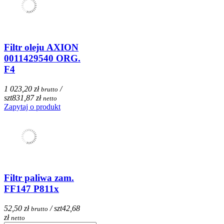
Filtr oleju AXION
0011429540 ORG.
F4
1 023,20 zł
/
brutto
szt
831,87 zł
netto
Zapytaj o produkt
Filtr paliwa zam.
FF147 P811x
52,50 zł
/ szt
42,68
brutto
zł
netto