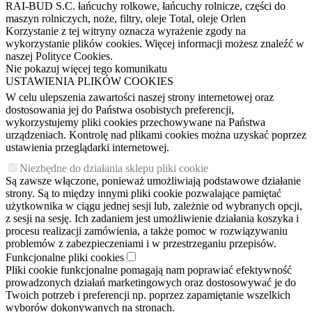
RAI-BUD S.C. łańcuchy rolkowe, łańcuchy rolnicze, części do
maszyn rolniczych, noże, filtry, oleje Total, oleje Orlen
Korzystanie z tej witryny oznacza wyrażenie zgody na
wykorzystanie plików cookies. Więcej informacji możesz znaleźć w
naszej Polityce Cookies.
Nie pokazuj więcej tego komunikatu
USTAWIENIA PLIKÓW COOKIES
W celu ulepszenia zawartości naszej strony internetowej oraz
dostosowania jej do Państwa osobistych preferencji,
wykorzystujemy pliki cookies przechowywane na Państwa
urządzeniach. Kontrolę nad plikami cookies można uzyskać poprzez
ustawienia przeglądarki internetowej.
Niezbędne do działania sklepu pliki cookie
Są zawsze włączone, ponieważ umożliwiają podstawowe działanie
strony. Są to między innymi pliki cookie pozwalające pamiętać
użytkownika w ciągu jednej sesji lub, zależnie od wybranych opcji,
z sesji na sesję. Ich zadaniem jest umożliwienie działania koszyka i
procesu realizacji zamówienia, a także pomoc w rozwiązywaniu
problemów z zabezpieczeniami i w przestrzeganiu przepisów.
Funkcjonalne pliki cookies
Pliki cookie funkcjonalne pomagają nam poprawiać efektywność
prowadzonych działań marketingowych oraz dostosowywać je do
Twoich potrzeb i preferencji np. poprzez zapamiętanie wszelkich
wyborów dokonywanych na stronach.