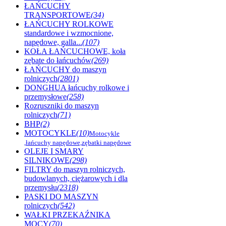
ŁAŃCUCHY
TRANSPORTOWE
(34)
ŁAŃCUCHY ROLKOWE
standardowe i wzmocnione,
napędowe, galla...
(107)
KOŁA ŁAŃCUCHOWE, koła
zębate do łańcuchów
(269)
ŁAŃCUCHY do maszyn
rolniczych
(2801)
DONGHUA łańcuchy rolkowe i
przemysłowe
(258)
Rozruszniki do maszyn
rolniczych
(71)
BHP
(2)
MOTOCYKLE
(10)
Motocykle
,łańcuchy napędowe,zębatki napędowe
OLEJE I SMARY
SILNIKOWE
(298)
FILTRY do maszyn rolniczych,
budowlanych, ciężarowych i dla
przemysłu
(2318)
PASKI DO MASZYN
rolniczych
(542)
WAŁKI PRZEKAŹNIKA
MOCY
(70)