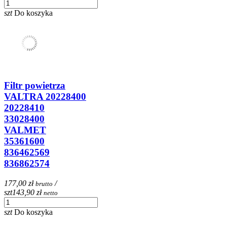
szt
Do koszyka
Filtr powietrza
VALTRA 20228400
20228410
33028400
VALMET
35361600
836462569
836862574
177,00 zł
/
brutto
szt
143,90 zł
netto
szt
Do koszyka