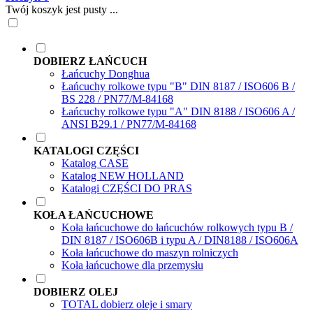
Twój koszyk jest pusty ...
DOBIERZ ŁAŃCUCH
Łańcuchy Donghua
Łańcuchy rolkowe typu "B" DIN 8187 / ISO606 B /
BS 228 / PN77/M-84168
Łańcuchy rolkowe typu "A" DIN 8188 / ISO606 A /
ANSI B29.1 / PN77/M-84168
KATALOGI CZĘŚCI
Katalog CASE
Katalog NEW HOLLAND
Katalogi CZĘŚCI DO PRAS
KOŁA ŁAŃCUCHOWE
Koła łańcuchowe do łańcuchów rolkowych typu B /
DIN 8187 / ISO606B i typu A / DIN8188 / ISO606A
Koła łańcuchowe do maszyn rolniczych
Koła łańcuchowe dla przemysłu
DOBIERZ OLEJ
TOTAL dobierz oleje i smary