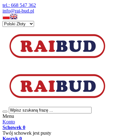
tel.: 668 547 362
info@rai-bud.pl
Menu
Konto
Schowek
0
Twój schowek jest pusty
Koszyk
0