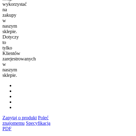
wykorzystać
na
zakupy
w
naszym
sklepie.
Dotyczy
to
tylko
Klientów
zarejestrowanych
w
naszym
sklepie.
Zapytaj o produkt
Poleć
znajomemu
Specyfikacja
PDF