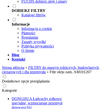
FUCHS dobierz oleje i smary
DOBIERZ FILTRY
Katalogi filtrów
Informacje
Informacja o cookie
Płatności
Regulamin
Zasady wysyłki
Polityka prywatności
O firmie
Blog
Kontakt
Strona główna
»
FILTRY do maszyn rolniczych, budowlanych,
ciężarowych i dla przemysłu
»
Filtr oleju zam. AM101207
Dodatkowe opcje przeglądania
Kategorie
DONGHUA Łańcuchy rolkowe
specjalne, wzmocnione przemysł
drzewny
(16)