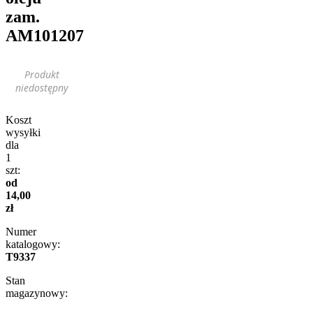
zam.
AM101207
Produkt
niedostępny
Koszt
wysyłki
dla
1
szt:
od
14,00
zł
Numer
katalogowy:
T9337
Stan
magazynowy: