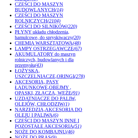
CZĘŚCI DO MASZYN
BUDOWLANYCH
(14)
CZĘŚCI DO MASZYN
ROLNICZYCH
(2104)
CZĘŚCI DO SILNIKÓW
(220)
PŁYNY układu chłodzenia,
hamulcowe, do spryskiwaczy
(20)
CHEMIA WARSZTATOWA
(48)
LAMPY OSTRZEGAWCZE
(67)
AKUMULATORY do maszyn
rolniczych, budowlanych i dla
przemysłu
(43)
ŁOŻYSKA,
USZCZELNIACZE,ORINGI
(278)
AKCESORIA, PASY
ŁADUNKOWE,OBEJMY ,
OPASKI, ZŁĄCZA, WĘŻE
(91)
UZDATNIACZE DO PALIW,
OLEJÓW, CHŁODZIW
(1)
NARZEDZIA,AKCESORIA DO
OLEJU I PALIWA
(6)
CZĘŚCI DO MASZYN INNE I
POZOSTAŁE AKCESORIA
(51)
NOŻE DO KOMBAJNU
(46)
NOŻE DO PRAS
(9)