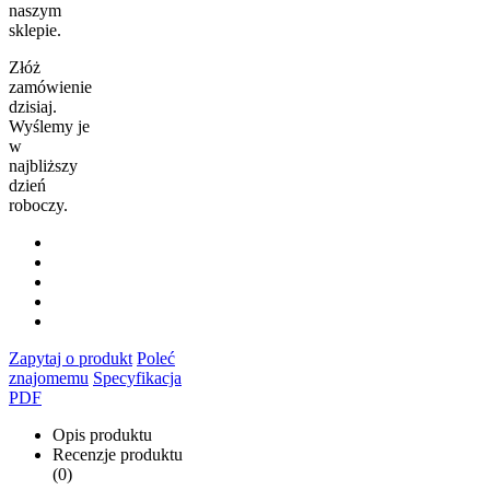
naszym
sklepie.
Złóż
zamówienie
dzisiaj.
Wyślemy je
w
najbliższy
dzień
roboczy.
Zapytaj o produkt
Poleć
znajomemu
Specyfikacja
PDF
Opis produktu
Recenzje produktu
(0)