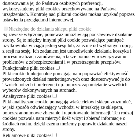
dostosowania jej do Państwa osobistych preferencji,
wykorzystujemy pliki cookies przechowywane na Państwa
urządzeniach. Kontrolę nad plikami cookies można uzyskać poprzez
ustawienia przeglądarki internetowej.
Niezbędne do działania sklepu pliki cookie
Są zawsze włączone, ponieważ umożliwiają podstawowe działanie
strony. Są to między innymi pliki cookie pozwalające pamiętać
użytkownika w ciągu jednej sesji lub, zależnie od wybranych opcji,
z sesji na sesję. Ich zadaniem jest umożliwienie działania koszyka i
procesu realizacji zamówienia, a także pomoc w rozwiązywaniu
problemów z zabezpieczeniami i w przestrzeganiu przepisów.
Funkcjonalne pliki cookies
Pliki cookie funkcjonalne pomagają nam poprawiać efektywność
prowadzonych działań marketingowych oraz dostosowywać je do
Twoich potrzeb i preferencji np. poprzez zapamiętanie wszelkich
wyborów dokonywanych na stronach.
Analityczne pliki cookies
Pliki analityczne cookie pomagają właścicielowi sklepu zrozumieć,
w jaki sposób odwiedzający wchodzi w interakcję ze sklepem,
poprzez anonimowe zbieranie i raportowanie informacji. Ten rodzaj
cookies pozwala nam mierzyć ilość wizyt i zbierać informacje o
źródłach ruchu, dzięki czemu możemy poprawić działanie naszej
strony.
Reklamowe pliki cookies