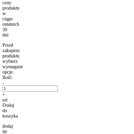
ceny
produktu
w
ciągu
ostatnich
30
dni
Przed
zakupem
produktu
wybierz
wymagane
opcje.
Ilość:
-
+
szt
Dodaj
do
koszyka
dodaj
do