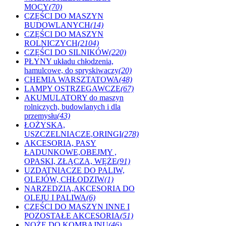
MOCY
(70)
CZĘŚCI DO MASZYN
BUDOWLANYCH
(14)
CZĘŚCI DO MASZYN
ROLNICZYCH
(2104)
CZĘŚCI DO SILNIKÓW
(220)
PŁYNY układu chłodzenia,
hamulcowe, do spryskiwaczy
(20)
CHEMIA WARSZTATOWA
(48)
LAMPY OSTRZEGAWCZE
(67)
AKUMULATORY do maszyn
rolniczych, budowlanych i dla
przemysłu
(43)
ŁOŻYSKA,
USZCZELNIACZE,ORINGI
(278)
AKCESORIA, PASY
ŁADUNKOWE,OBEJMY ,
OPASKI, ZŁĄCZA, WĘŻE
(91)
UZDATNIACZE DO PALIW,
OLEJÓW, CHŁODZIW
(1)
NARZEDZIA,AKCESORIA DO
OLEJU I PALIWA
(6)
CZĘŚCI DO MASZYN INNE I
POZOSTAŁE AKCESORIA
(51)
NOŻE DO KOMBAJNU
(46)