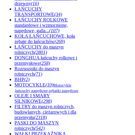
drzewny
(16)
ŁAŃCUCHY
TRANSPORTOWE
(34)
ŁAŃCUCHY ROLKOWE
standardowe i wzmocnione,
napędowe, galla...
(107)
KOŁA ŁAŃCUCHOWE, koła
zębate do łańcuchów
(269)
ŁAŃCUCHY do maszyn
rolniczych
(2801)
DONGHUA łańcuchy rolkowe i
przemysłowe
(258)
Rozruszniki do maszyn
rolniczych
(71)
BHP
(2)
MOTOCYKLE
(10)
Motocykle
,łańcuchy napędowe,zębatki napędowe
OLEJE I SMARY
SILNIKOWE
(298)
FILTRY do maszyn rolniczych,
budowlanych, ciężarowych i dla
przemysłu
(2318)
PASKI DO MASZYN
rolniczych
(542)
WAŁKI PRZEKAŹNIKA