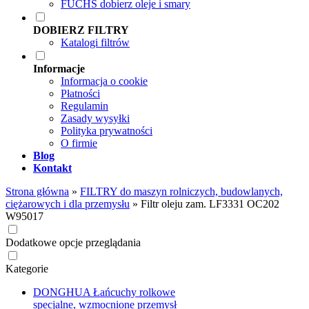
FUCHS dobierz oleje i smary
DOBIERZ FILTRY
Katalogi filtrów
Informacje
Informacja o cookie
Płatności
Regulamin
Zasady wysyłki
Polityka prywatności
O firmie
Blog
Kontakt
Strona główna
»
FILTRY do maszyn rolniczych, budowlanych,
ciężarowych i dla przemysłu
»
Filtr oleju zam. LF3331 OC202
W95017
Dodatkowe opcje przeglądania
Kategorie
DONGHUA Łańcuchy rolkowe
specjalne, wzmocnione przemysł