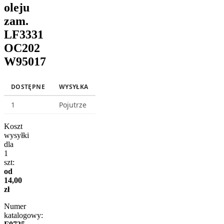
oleju
zam.
LF3331
OC202
W95017
DOSTĘPNE
WYSYŁKA
1
Pojutrze
Koszt
wysyłki
dla
1
szt:
od
14,00
zł
Numer
katalogowy: