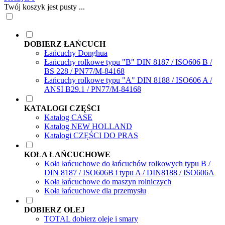
Twój koszyk jest pusty ...
DOBIERZ ŁAŃCUCH
Łańcuchy Donghua
Łańcuchy rolkowe typu "B" DIN 8187 / ISO606 B /
BS 228 / PN77/M-84168
Łańcuchy rolkowe typu "A" DIN 8188 / ISO606 A /
ANSI B29.1 / PN77/M-84168
KATALOGI CZĘŚCI
Katalog CASE
Katalog NEW HOLLAND
Katalogi CZĘŚCI DO PRAS
KOŁA ŁAŃCUCHOWE
Koła łańcuchowe do łańcuchów rolkowych typu B /
DIN 8187 / ISO606B i typu A / DIN8188 / ISO606A
Koła łańcuchowe do maszyn rolniczych
Koła łańcuchowe dla przemysłu
DOBIERZ OLEJ
TOTAL dobierz oleje i smary