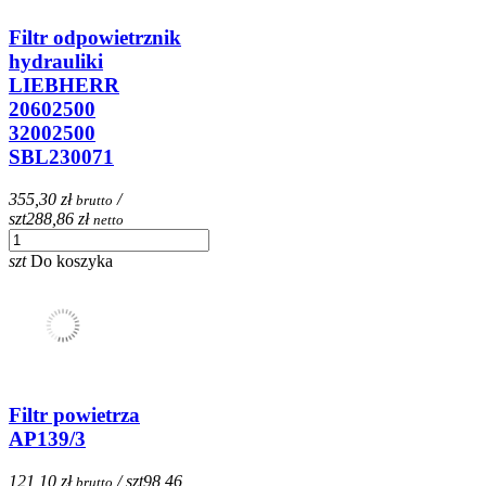
Filtr odpowietrznik
hydrauliki
LIEBHERR
20602500
32002500
SBL230071
355,30 zł
/
brutto
szt
288,86 zł
netto
szt
Do koszyka
Filtr powietrza
AP139/3
121,10 zł
/ szt
98,46
brutto