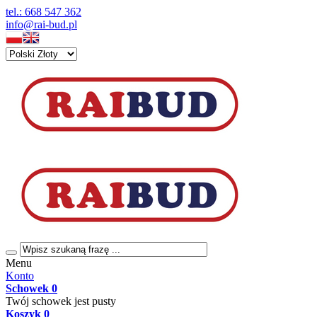
tel.: 668 547 362
info@rai-bud.pl
Menu
Konto
Schowek
0
Twój schowek jest pusty
Koszyk
0