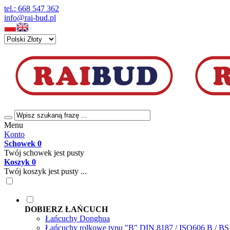
tel.: 668 547 362
info@rai-bud.pl
Menu
Konto
Schowek
0
Twój schowek jest pusty
Koszyk
0
Twój koszyk jest pusty ...
DOBIERZ ŁAŃCUCH
Łańcuchy Donghua
Łańcuchy rolkowe typu "B" DIN 8187 / ISO606 B / B