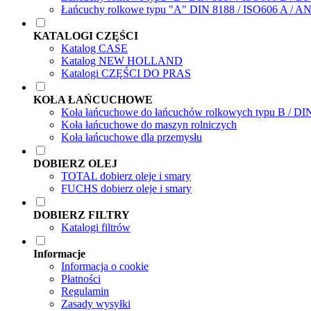
Łańcuchy rolkowe typu "A" DIN 8188 / ISO606 A / A
KATALOGI CZĘŚCI
Katalog CASE
Katalog NEW HOLLAND
Katalogi CZĘŚCI DO PRAS
KOŁA ŁAŃCUCHOWE
Koła łańcuchowe do łańcuchów rolkowych typu B / DI
Koła łańcuchowe do maszyn rolniczych
Koła łańcuchowe dla przemysłu
DOBIERZ OLEJ
TOTAL dobierz oleje i smary
FUCHS dobierz oleje i smary
DOBIERZ FILTRY
Katalogi filtrów
Informacje
Informacja o cookie
Płatności
Regulamin
Zasady wysyłki