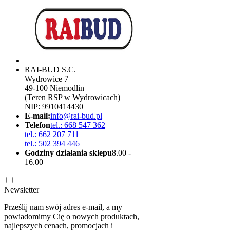
RAI-BUD S.C.
Wydrowice 7
49-100 Niemodlin
(Teren RSP w Wydrowicach)
NIP: 9910414430
E-mail:
info@rai-bud.pl
Telefon
tel.: 668 547 362
tel.: 662 207 711
tel.: 502 394 446
Godziny działania sklepu
8.00 -
16.00
Newsletter
Prześlij nam swój adres e-mail, a my
powiadomimy Cię o nowych produktach,
najlepszych cenach, promocjach i