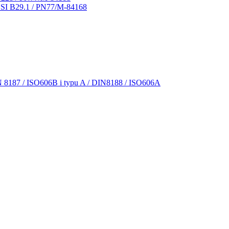
NSI B29.1 / PN77/M-84168
N 8187 / ISO606B i typu A / DIN8188 / ISO606A