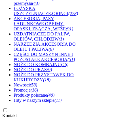
przemysłu
(43)
ŁOŻYSKA,
USZCZELNIACZE,ORINGI
(278)
AKCESORIA, PASY
ŁADUNKOWE,OBEJMY ,
OPASKI, ZŁĄCZA, WĘŻE
(91)
UZDATNIACZE DO PALIW,
OLEJÓW, CHŁODZIW
(1)
NARZEDZIA,AKCESORIA DO
OLEJU I PALIWA
(6)
CZĘŚCI DO MASZYN INNE I
POZOSTAŁE AKCESORIA
(51)
NOŻE DO KOMBAJNU
(46)
NOŻE DO PRAS
(9)
NOŻE DO PRZYSTAWEK DO
KUKURYDZY
(18)
Nowości
(58)
Promocje
(16)
Produkty polecane
(40)
Hity w naszym sklepie
(11)
Kontakt