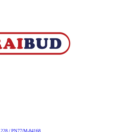
S 228 / PN77/M-84168