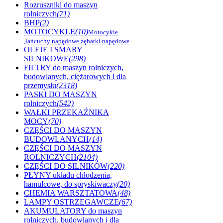
Rozruszniki do maszyn
rolniczych
(71)
BHP
(2)
MOTOCYKLE
(10)
Motocykle
,łańcuchy napędowe,zębatki napędowe
OLEJE I SMARY
SILNIKOWE
(298)
FILTRY do maszyn rolniczych,
budowlanych, ciężarowych i dla
przemysłu
(2318)
PASKI DO MASZYN
rolniczych
(542)
WAŁKI PRZEKAŹNIKA
MOCY
(70)
CZĘŚCI DO MASZYN
BUDOWLANYCH
(14)
CZĘŚCI DO MASZYN
ROLNICZYCH
(2104)
CZĘŚCI DO SILNIKÓW
(220)
PŁYNY układu chłodzenia,
hamulcowe, do spryskiwaczy
(20)
CHEMIA WARSZTATOWA
(48)
LAMPY OSTRZEGAWCZE
(67)
AKUMULATORY do maszyn
rolniczych, budowlanych i dla