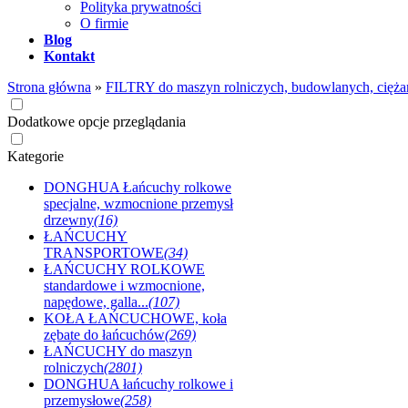
Polityka prywatności
O firmie
Blog
Kontakt
Strona główna
»
FILTRY do maszyn rolniczych, budowlanych, cięża
Dodatkowe opcje przeglądania
Kategorie
DONGHUA Łańcuchy rolkowe
specjalne, wzmocnione przemysł
drzewny
(16)
ŁAŃCUCHY
TRANSPORTOWE
(34)
ŁAŃCUCHY ROLKOWE
standardowe i wzmocnione,
napędowe, galla...
(107)
KOŁA ŁAŃCUCHOWE, koła
zębate do łańcuchów
(269)
ŁAŃCUCHY do maszyn
rolniczych
(2801)
DONGHUA łańcuchy rolkowe i
przemysłowe
(258)