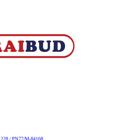
S 228 / PN77/M-84168