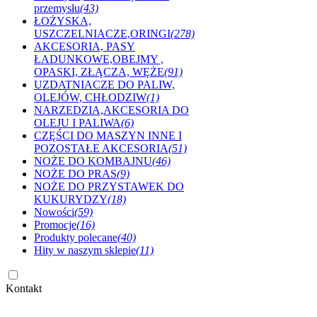
przemysłu
(43)
ŁOŻYSKA,
USZCZELNIACZE,ORINGI
(278)
AKCESORIA, PASY
ŁADUNKOWE,OBEJMY ,
OPASKI, ZŁĄCZA, WĘŻE
(91)
UZDATNIACZE DO PALIW,
OLEJÓW, CHŁODZIW
(1)
NARZEDZIA,AKCESORIA DO
OLEJU I PALIWA
(6)
CZĘŚCI DO MASZYN INNE I
POZOSTAŁE AKCESORIA
(51)
NOŻE DO KOMBAJNU
(46)
NOŻE DO PRAS
(9)
NOŻE DO PRZYSTAWEK DO
KUKURYDZY
(18)
Nowości
(59)
Promocje
(16)
Produkty polecane
(40)
Hity w naszym sklepie
(11)
Kontakt