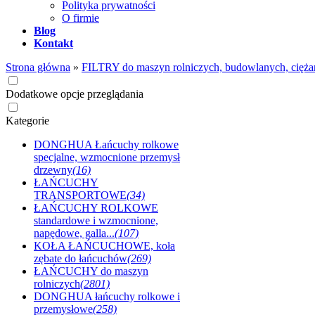
Polityka prywatności
O firmie
Blog
Kontakt
Strona główna
»
FILTRY do maszyn rolniczych, budowlanych, cięża
Dodatkowe opcje przeglądania
Kategorie
DONGHUA Łańcuchy rolkowe
specjalne, wzmocnione przemysł
drzewny
(16)
ŁAŃCUCHY
TRANSPORTOWE
(34)
ŁAŃCUCHY ROLKOWE
standardowe i wzmocnione,
napędowe, galla...
(107)
KOŁA ŁAŃCUCHOWE, koła
zębate do łańcuchów
(269)
ŁAŃCUCHY do maszyn
rolniczych
(2801)
DONGHUA łańcuchy rolkowe i
przemysłowe
(258)