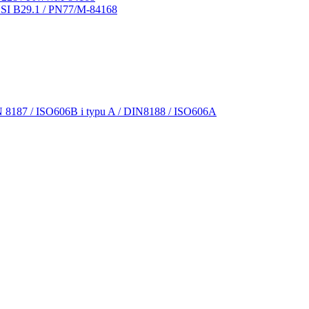
NSI B29.1 / PN77/M-84168
N 8187 / ISO606B i typu A / DIN8188 / ISO606A