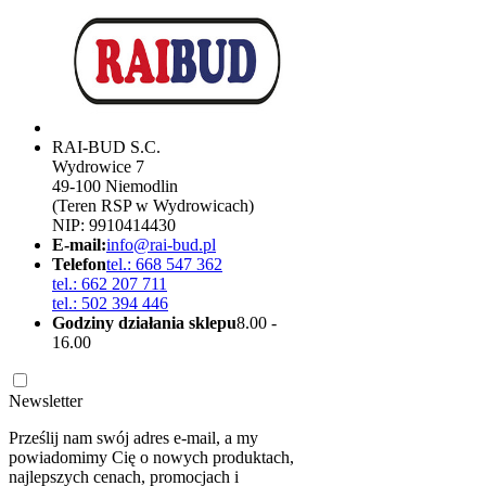
RAI-BUD S.C.
Wydrowice 7
49-100 Niemodlin
(Teren RSP w Wydrowicach)
NIP: 9910414430
E-mail:
info@rai-bud.pl
Telefon
tel.: 668 547 362
tel.: 662 207 711
tel.: 502 394 446
Godziny działania sklepu
8.00 -
16.00
Newsletter
Prześlij nam swój adres e-mail, a my
powiadomimy Cię o nowych produktach,
najlepszych cenach, promocjach i