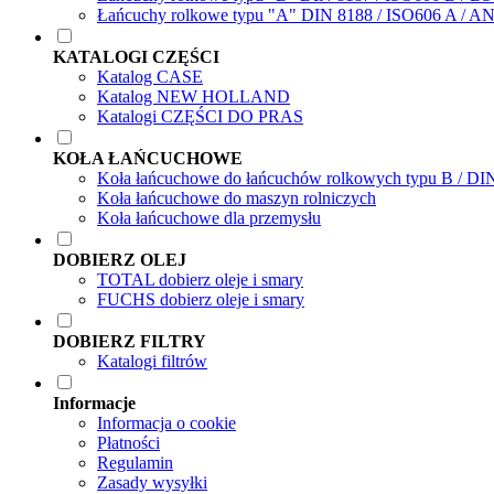
Łańcuchy rolkowe typu "A" DIN 8188 / ISO606 A / A
KATALOGI CZĘŚCI
Katalog CASE
Katalog NEW HOLLAND
Katalogi CZĘŚCI DO PRAS
KOŁA ŁAŃCUCHOWE
Koła łańcuchowe do łańcuchów rolkowych typu B / DI
Koła łańcuchowe do maszyn rolniczych
Koła łańcuchowe dla przemysłu
DOBIERZ OLEJ
TOTAL dobierz oleje i smary
FUCHS dobierz oleje i smary
DOBIERZ FILTRY
Katalogi filtrów
Informacje
Informacja o cookie
Płatności
Regulamin
Zasady wysyłki