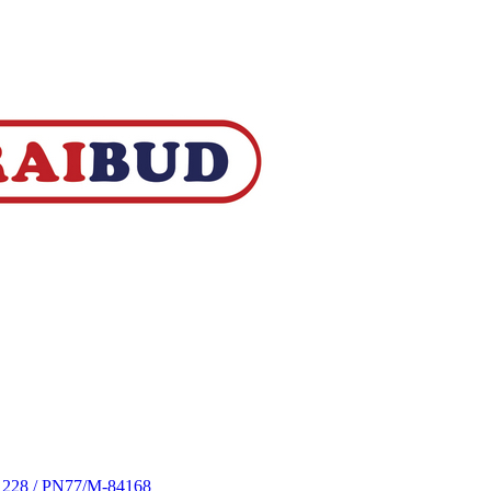
S 228 / PN77/M-84168