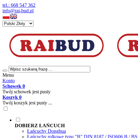
tel.: 668 547 362
info@rai-bud.pl
Menu
Konto
Schowek
0
Twój schowek jest pusty
Koszyk
0
Twój koszyk jest pusty ...
DOBIERZ ŁAŃCUCH
Łańcuchy Donghua
Łańcuchy rolkowe typu "B" DIN 8187 / ISO606 B / B