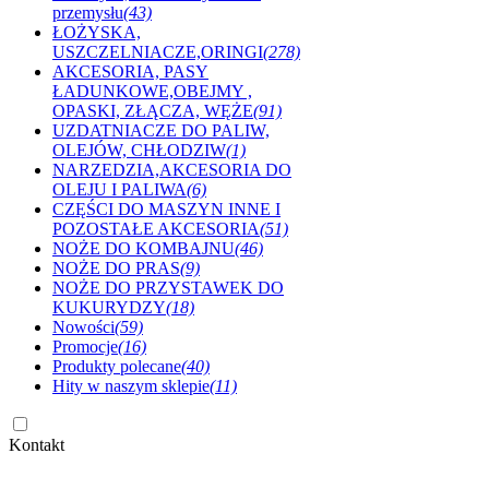
przemysłu
(43)
ŁOŻYSKA,
USZCZELNIACZE,ORINGI
(278)
AKCESORIA, PASY
ŁADUNKOWE,OBEJMY ,
OPASKI, ZŁĄCZA, WĘŻE
(91)
UZDATNIACZE DO PALIW,
OLEJÓW, CHŁODZIW
(1)
NARZEDZIA,AKCESORIA DO
OLEJU I PALIWA
(6)
CZĘŚCI DO MASZYN INNE I
POZOSTAŁE AKCESORIA
(51)
NOŻE DO KOMBAJNU
(46)
NOŻE DO PRAS
(9)
NOŻE DO PRZYSTAWEK DO
KUKURYDZY
(18)
Nowości
(59)
Promocje
(16)
Produkty polecane
(40)
Hity w naszym sklepie
(11)
Kontakt