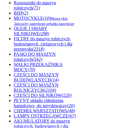
Rozruszniki do maszyn
rolniczych
(71)
BHP
(2)
MOTOCYKLE
(10)
Motocykle
,łańcuchy napędowe,zębatki napędowe
OLEJE I SMARY
SILNIKOWE
(298)
FILTRY do maszyn rolniczych,
budowlanych, ciężarowych i dla
przemysłu
(2318)
PASKI DO MASZYN
rolniczych
(542)
WAŁKI PRZEKAŹNIKA
MOCY
(70)
CZĘŚCI DO MASZYN
BUDOWLANYCH
(14)
CZĘŚCI DO MASZYN
ROLNICZYCH
(2104)
CZĘŚCI DO SILNIKÓW
(220)
PŁYNY układu chłodzenia,
hamulcowe, do spryskiwaczy
(20)
CHEMIA WARSZTATOWA
(48)
LAMPY OSTRZEGAWCZE
(67)
AKUMULATORY do maszyn
rolniczych, budowlanych i dla