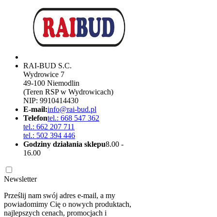
RAI-BUD S.C.
Wydrowice 7
49-100 Niemodlin
(Teren RSP w Wydrowicach)
NIP: 9910414430
E-mail:
info@rai-bud.pl
Telefon
tel.: 668 547 362
tel.: 662 207 711
tel.: 502 394 446
Godziny działania sklepu
8.00 -
16.00
Newsletter
Prześlij nam swój adres e-mail, a my
powiadomimy Cię o nowych produktach,
najlepszych cenach, promocjach i