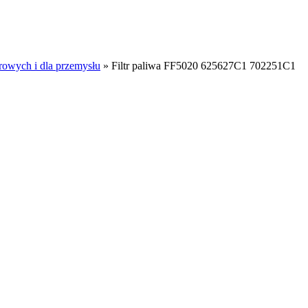
rowych i dla przemysłu
»
Filtr paliwa FF5020 625627C1 702251C1