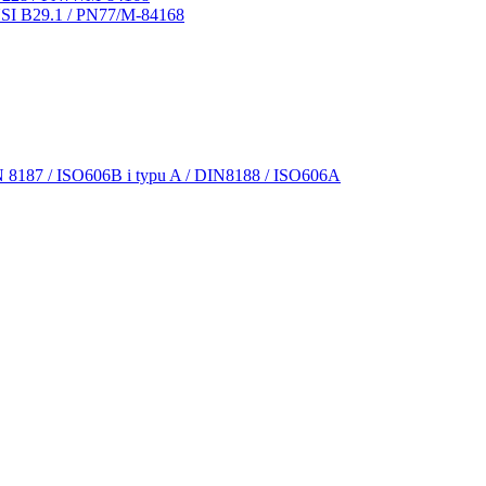
NSI B29.1 / PN77/M-84168
N 8187 / ISO606B i typu A / DIN8188 / ISO606A