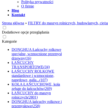
Polityka prywatności
O firmie
Blog
Kontakt
Strona główna
»
FILTRY do maszyn rolniczych, budowlanych, cięża
Dodatkowe opcje przeglądania
Kategorie
DONGHUA Łańcuchy rolkowe
specjalne, wzmocnione przemysł
drzewny
(16)
ŁAŃCUCHY
TRANSPORTOWE
(34)
ŁAŃCUCHY ROLKOWE
standardowe i wzmocnione,
napędowe, galla...
(107)
KOŁA ŁAŃCUCHOWE, koła
zębate do łańcuchów
(269)
ŁAŃCUCHY do maszyn
rolniczych
(2801)
DONGHUA łańcuchy rolkowe i
przemysłowe
(258)