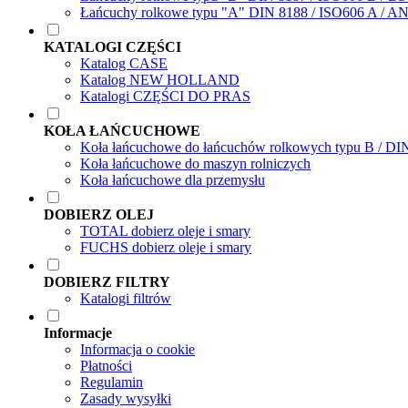
Łańcuchy rolkowe typu "A" DIN 8188 / ISO606 A / A
KATALOGI CZĘŚCI
Katalog CASE
Katalog NEW HOLLAND
Katalogi CZĘŚCI DO PRAS
KOŁA ŁAŃCUCHOWE
Koła łańcuchowe do łańcuchów rolkowych typu B / DI
Koła łańcuchowe do maszyn rolniczych
Koła łańcuchowe dla przemysłu
DOBIERZ OLEJ
TOTAL dobierz oleje i smary
FUCHS dobierz oleje i smary
DOBIERZ FILTRY
Katalogi filtrów
Informacje
Informacja o cookie
Płatności
Regulamin
Zasady wysyłki