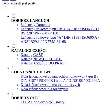
Twój koszyk jest pusty ...
DOBIERZ ŁAŃCUCH
Łańcuchy Donghua
Łańcuchy rolkowe typu "B" DIN 8187 / ISO606 B /
BS 228 / PN77/M-84168
Łańcuchy rolkowe typu "A" DIN 8188 / ISO606 A /
ANSI B29.1 / PN77/M-84168
KATALOGI CZĘŚCI
Katalog CASE
Katalog NEW HOLLAND
Katalogi CZĘŚCI DO PRAS
KOŁA ŁAŃCUCHOWE
Koła łańcuchowe do łańcuchów rolkowych typu B /
DIN 8187 / ISO606B i typu A / DIN8188 / ISO606A
Koła łańcuchowe do maszyn rolniczych
Koła łańcuchowe dla przemysłu
DOBIERZ OLEJ
TOTAL dobierz oleje i smary