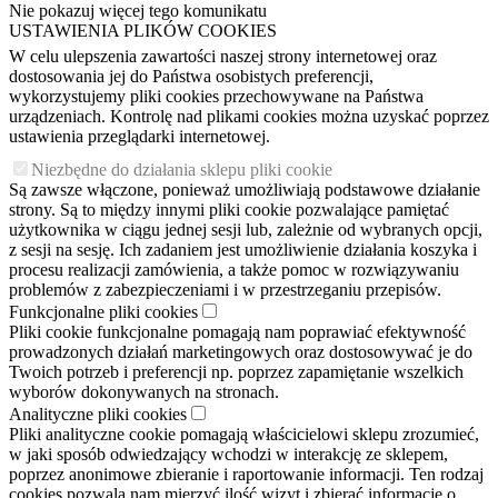
Nie pokazuj więcej tego komunikatu
USTAWIENIA PLIKÓW COOKIES
W celu ulepszenia zawartości naszej strony internetowej oraz
dostosowania jej do Państwa osobistych preferencji,
wykorzystujemy pliki cookies przechowywane na Państwa
urządzeniach. Kontrolę nad plikami cookies można uzyskać poprzez
ustawienia przeglądarki internetowej.
Niezbędne do działania sklepu pliki cookie
Są zawsze włączone, ponieważ umożliwiają podstawowe działanie
strony. Są to między innymi pliki cookie pozwalające pamiętać
użytkownika w ciągu jednej sesji lub, zależnie od wybranych opcji,
z sesji na sesję. Ich zadaniem jest umożliwienie działania koszyka i
procesu realizacji zamówienia, a także pomoc w rozwiązywaniu
problemów z zabezpieczeniami i w przestrzeganiu przepisów.
Funkcjonalne pliki cookies
Pliki cookie funkcjonalne pomagają nam poprawiać efektywność
prowadzonych działań marketingowych oraz dostosowywać je do
Twoich potrzeb i preferencji np. poprzez zapamiętanie wszelkich
wyborów dokonywanych na stronach.
Analityczne pliki cookies
Pliki analityczne cookie pomagają właścicielowi sklepu zrozumieć,
w jaki sposób odwiedzający wchodzi w interakcję ze sklepem,
poprzez anonimowe zbieranie i raportowanie informacji. Ten rodzaj
cookies pozwala nam mierzyć ilość wizyt i zbierać informacje o