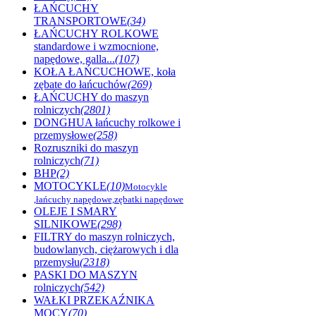
ŁAŃCUCHY
TRANSPORTOWE
(34)
ŁAŃCUCHY ROLKOWE
standardowe i wzmocnione,
napędowe, galla...
(107)
KOŁA ŁAŃCUCHOWE, koła
zębate do łańcuchów
(269)
ŁAŃCUCHY do maszyn
rolniczych
(2801)
DONGHUA łańcuchy rolkowe i
przemysłowe
(258)
Rozruszniki do maszyn
rolniczych
(71)
BHP
(2)
MOTOCYKLE
(10)
Motocykle
,łańcuchy napędowe,zębatki napędowe
OLEJE I SMARY
SILNIKOWE
(298)
FILTRY do maszyn rolniczych,
budowlanych, ciężarowych i dla
przemysłu
(2318)
PASKI DO MASZYN
rolniczych
(542)
WAŁKI PRZEKAŹNIKA
MOCY
(70)