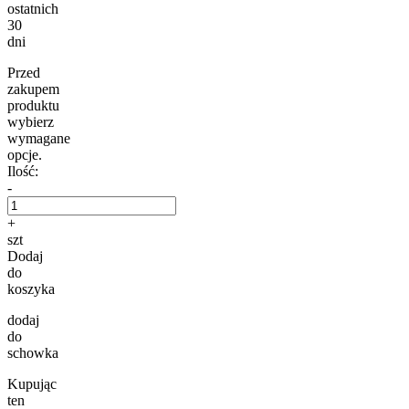
ostatnich
30
dni
Przed
zakupem
produktu
wybierz
wymagane
opcje.
Ilość:
-
+
szt
Dodaj
do
koszyka
dodaj
do
schowka
Kupując
ten