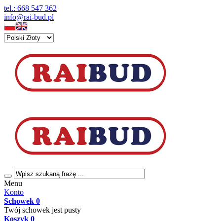
tel.: 668 547 362
info@rai-bud.pl
Menu
Konto
Schowek
0
Twój schowek jest pusty
Koszyk
0