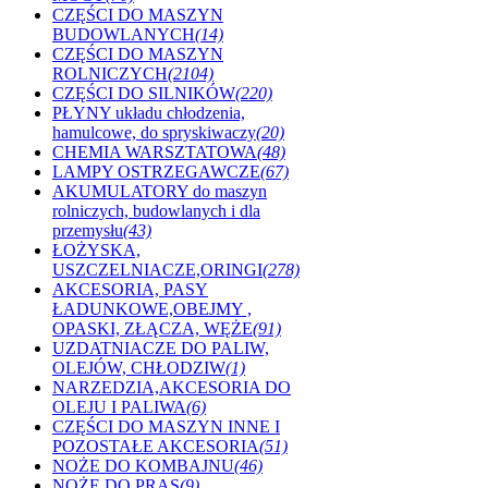
CZĘŚCI DO MASZYN
BUDOWLANYCH
(14)
CZĘŚCI DO MASZYN
ROLNICZYCH
(2104)
CZĘŚCI DO SILNIKÓW
(220)
PŁYNY układu chłodzenia,
hamulcowe, do spryskiwaczy
(20)
CHEMIA WARSZTATOWA
(48)
LAMPY OSTRZEGAWCZE
(67)
AKUMULATORY do maszyn
rolniczych, budowlanych i dla
przemysłu
(43)
ŁOŻYSKA,
USZCZELNIACZE,ORINGI
(278)
AKCESORIA, PASY
ŁADUNKOWE,OBEJMY ,
OPASKI, ZŁĄCZA, WĘŻE
(91)
UZDATNIACZE DO PALIW,
OLEJÓW, CHŁODZIW
(1)
NARZEDZIA,AKCESORIA DO
OLEJU I PALIWA
(6)
CZĘŚCI DO MASZYN INNE I
POZOSTAŁE AKCESORIA
(51)
NOŻE DO KOMBAJNU
(46)
NOŻE DO PRAS
(9)