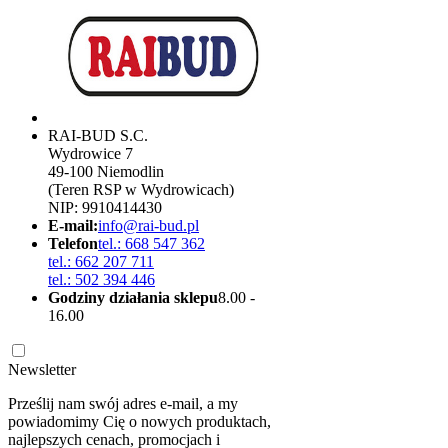
RAI-BUD S.C.
Wydrowice 7
49-100 Niemodlin
(Teren RSP w Wydrowicach)
NIP: 9910414430
E-mail:
info@rai-bud.pl
Telefon
tel.: 668 547 362
tel.: 662 207 711
tel.: 502 394 446
Godziny działania sklepu
8.00 -
16.00
Newsletter
Prześlij nam swój adres e-mail, a my
powiadomimy Cię o nowych produktach,
najlepszych cenach, promocjach i