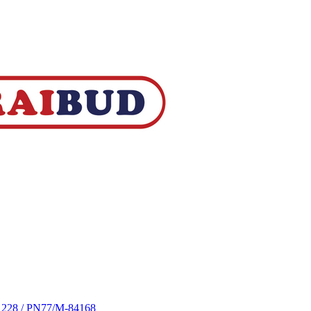
S 228 / PN77/M-84168