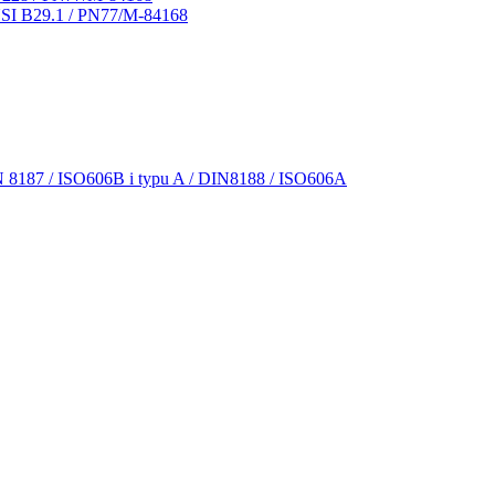
NSI B29.1 / PN77/M-84168
N 8187 / ISO606B i typu A / DIN8188 / ISO606A