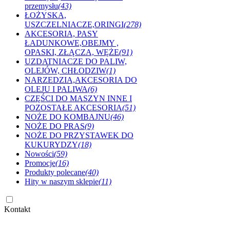
przemysłu
(43)
ŁOŻYSKA,
USZCZELNIACZE,ORINGI
(278)
AKCESORIA, PASY
ŁADUNKOWE,OBEJMY ,
OPASKI, ZŁĄCZA, WĘŻE
(91)
UZDATNIACZE DO PALIW,
OLEJÓW, CHŁODZIW
(1)
NARZEDZIA,AKCESORIA DO
OLEJU I PALIWA
(6)
CZĘŚCI DO MASZYN INNE I
POZOSTAŁE AKCESORIA
(51)
NOŻE DO KOMBAJNU
(46)
NOŻE DO PRAS
(9)
NOŻE DO PRZYSTAWEK DO
KUKURYDZY
(18)
Nowości
(59)
Promocje
(16)
Produkty polecane
(40)
Hity w naszym sklepie
(11)
Kontakt