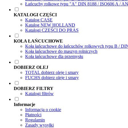
Łańcuchy rolkowe typu "A" DIN 8188 / ISO606 A / A
KATALOGI CZĘŚCI
Katalog CASE
Katalog NEW HOLLAND
Katalogi CZĘŚCI DO PRAS
KOŁA ŁAŃCUCHOWE
Koła łańcuchowe do łańcuchów rolkowych typu B / DI
Koła łańcuchowe do maszyn rolniczych
Koła łańcuchowe dla przemysłu
DOBIERZ OLEJ
TOTAL dobierz oleje i smary
FUCHS dobierz oleje i smary
DOBIERZ FILTRY
Katalogi filtrów
Informacje
Informacja o cookie
Płatności
Regulamin
Zasady wysyłki