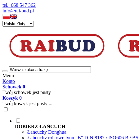
tel.: 668 547 362
info@rai-bud.pl
Menu
Konto
Schowek
0
Twój schowek jest pusty
Koszyk
0
Twój koszyk jest pusty ...
DOBIERZ ŁAŃCUCH
Łańcuchy Donghua
Łańcuchy rolkowe typu "B" DIN 8187 / ISO606 B / B