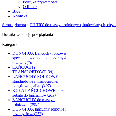
Polityka prywatności
O firmie
Blog
Kontakt
Strona główna
»
FILTRY do maszyn rolniczych, budowlanych, cięża
Dodatkowe opcje przeglądania
Kategorie
DONGHUA Łańcuchy rolkowe
specjalne, wzmocnione przemysł
drzewny
(16)
ŁAŃCUCHY
TRANSPORTOWE
(34)
ŁAŃCUCHY ROLKOWE
standardowe i wzmocnione,
napędowe, galla...
(107)
KOŁA ŁAŃCUCHOWE, koła
zębate do łańcuchów
(269)
ŁAŃCUCHY do maszyn
rolniczych
(2801)
DONGHUA łańcuchy rolkowe i
przemysłowe
(258)