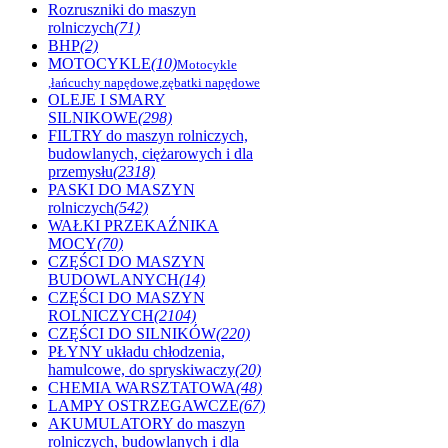
Rozruszniki do maszyn
rolniczych
(71)
BHP
(2)
MOTOCYKLE
(10)
Motocykle
,łańcuchy napędowe,zębatki napędowe
OLEJE I SMARY
SILNIKOWE
(298)
FILTRY do maszyn rolniczych,
budowlanych, ciężarowych i dla
przemysłu
(2318)
PASKI DO MASZYN
rolniczych
(542)
WAŁKI PRZEKAŹNIKA
MOCY
(70)
CZĘŚCI DO MASZYN
BUDOWLANYCH
(14)
CZĘŚCI DO MASZYN
ROLNICZYCH
(2104)
CZĘŚCI DO SILNIKÓW
(220)
PŁYNY układu chłodzenia,
hamulcowe, do spryskiwaczy
(20)
CHEMIA WARSZTATOWA
(48)
LAMPY OSTRZEGAWCZE
(67)
AKUMULATORY do maszyn
rolniczych, budowlanych i dla