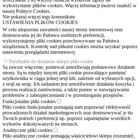
wykorzystanie plików cookies. Więcej informacji możesz znaleźć w
naszej Polityce Cookies.
Nie pokazuj więcej tego komunikatu
USTAWIENIA PLIKÓW COOKIES
W celu ulepszenia zawartości naszej strony internetowej oraz
dostosowania jej do Państwa osobistych preferencji,
wykorzystujemy pliki cookies przechowywane na Państwa
urządzeniach. Kontrolę nad plikami cookies można uzyskać poprzez
ustawienia przeglądarki internetowej.
Niezbędne do działania sklepu pliki cookie
Są zawsze włączone, ponieważ umożliwiają podstawowe działanie
strony. Są to między innymi pliki cookie pozwalające pamiętać
użytkownika w ciągu jednej sesji lub, zależnie od wybranych opcji,
z sesji na sesję. Ich zadaniem jest umożliwienie działania koszyka i
procesu realizacji zamówienia, a także pomoc w rozwiązywaniu
problemów z zabezpieczeniami i w przestrzeganiu przepisów.
Funkcjonalne pliki cookies
Pliki cookie funkcjonalne pomagają nam poprawiać efektywność
prowadzonych działań marketingowych oraz dostosowywać je do
Twoich potrzeb i preferencji np. poprzez zapamiętanie wszelkich
wyborów dokonywanych na stronach.
Analityczne pliki cookies
Pliki analityczne cookie pomagają właścicielowi sklepu zrozumieć,