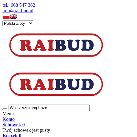
tel.: 668 547 362
info@rai-bud.pl
Menu
Konto
Schowek
0
Twój schowek jest pusty
Koszyk
0