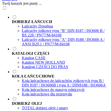
Twój koszyk jest pusty ...
DOBIERZ ŁAŃCUCH
Łańcuchy Donghua
Łańcuchy rolkowe typu "B" DIN 8187 / ISO606 B /
BS 228 / PN77/M-84168
Łańcuchy rolkowe typu "A" DIN 8188 / ISO606 A /
ANSI B29.1 / PN77/M-84168
KATALOGI CZĘŚCI
Katalog CASE
Katalog NEW HOLLAND
Katalogi CZĘŚCI DO PRAS
KOŁA ŁAŃCUCHOWE
Koła łańcuchowe do łańcuchów rolkowych typu B /
DIN 8187 / ISO606B i typu A / DIN8188 / ISO606A
Koła łańcuchowe do maszyn rolniczych
Koła łańcuchowe dla przemysłu
DOBIERZ OLEJ
TOTAL dobierz oleje i smary