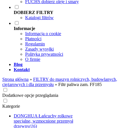
FUCHS dobierz oleje i smary
DOBIERZ FILTRY
Katalogi filtrów
Informacje
Informacja o cookie
Płatności
Regulamin
Zasady wysyłki
Polityka prywatności
O firmie
Blog
Kontakt
Strona główna
»
FILTRY do maszyn rolniczych, budowlanych,
ciężarowych i dla przemysłu
»
Filtr paliwa zam. FF185
Dodatkowe opcje przeglądania
Kategorie
DONGHUA Łańcuchy rolkowe
specjalne, wzmocnione przemysł
drzewny
(16)