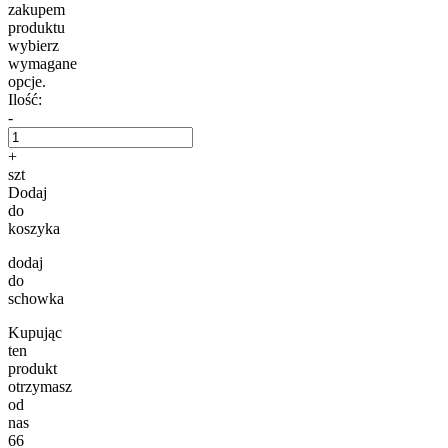
zakupem
produktu
wybierz
wymagane
opcje.
Ilość:
-
+
szt
Dodaj
do
koszyka
dodaj
do
schowka
Kupując
ten
produkt
otrzymasz
od
nas
66