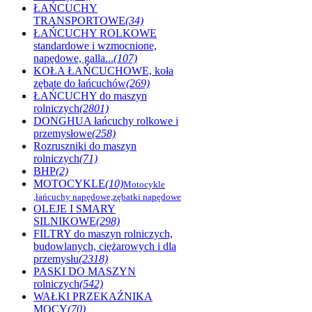
ŁAŃCUCHY
TRANSPORTOWE
(34)
ŁAŃCUCHY ROLKOWE
standardowe i wzmocnione,
napędowe, galla...
(107)
KOŁA ŁAŃCUCHOWE, koła
zębate do łańcuchów
(269)
ŁAŃCUCHY do maszyn
rolniczych
(2801)
DONGHUA łańcuchy rolkowe i
przemysłowe
(258)
Rozruszniki do maszyn
rolniczych
(71)
BHP
(2)
MOTOCYKLE
(10)
Motocykle
,łańcuchy napędowe,zębatki napędowe
OLEJE I SMARY
SILNIKOWE
(298)
FILTRY do maszyn rolniczych,
budowlanych, ciężarowych i dla
przemysłu
(2318)
PASKI DO MASZYN
rolniczych
(542)
WAŁKI PRZEKAŹNIKA
MOCY
(70)