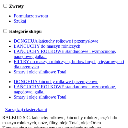
Zwroty
Formularze zwrotu
Szukaj
Kategorie sklepu
DONGHUA łańcuchy rolkowe i przemysłowe
ŁAŃCUCHY do maszyn rolniczych
ŁAŃCUCHY ROLKOWE standardowe i wzmocnione,
napędowe, galla...
FILTRY do maszyn rolniczych, budowlanych, ciężarowych i
dla przemysłu
Smary i oleje silnikowe Total
DONGHUA łańcuchy rolkowe i przemysłowe
ŁAŃCUCHY ROLKOWE standardowe i wzmocnione,
napędowe, galla...
Smary i oleje silnikowe Total
Zarządzaj ciasteczkami
RAI-BUD S.C. łańcuchy rolkowe, łańcuchy rolnicze, części do
maszyn rolniczych, noże, filtry, oleje Total, oleje Orlen
Korzystanie z tej witryny oznacza wyrażenie zgody na