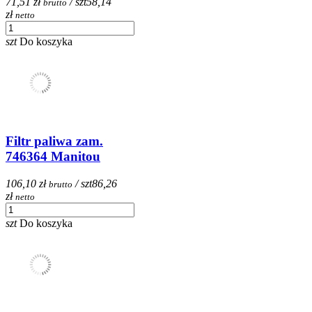
71,51 zł
/ szt
58,14
brutto
zł
netto
szt
Do koszyka
Filtr paliwa zam.
746364 Manitou
106,10 zł
/ szt
86,26
brutto
zł
netto
szt
Do koszyka