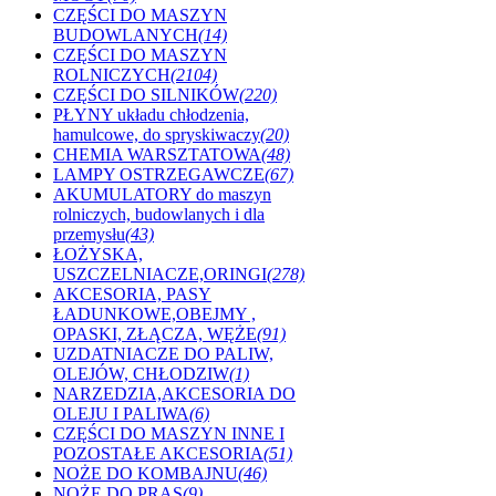
CZĘŚCI DO MASZYN
BUDOWLANYCH
(14)
CZĘŚCI DO MASZYN
ROLNICZYCH
(2104)
CZĘŚCI DO SILNIKÓW
(220)
PŁYNY układu chłodzenia,
hamulcowe, do spryskiwaczy
(20)
CHEMIA WARSZTATOWA
(48)
LAMPY OSTRZEGAWCZE
(67)
AKUMULATORY do maszyn
rolniczych, budowlanych i dla
przemysłu
(43)
ŁOŻYSKA,
USZCZELNIACZE,ORINGI
(278)
AKCESORIA, PASY
ŁADUNKOWE,OBEJMY ,
OPASKI, ZŁĄCZA, WĘŻE
(91)
UZDATNIACZE DO PALIW,
OLEJÓW, CHŁODZIW
(1)
NARZEDZIA,AKCESORIA DO
OLEJU I PALIWA
(6)
CZĘŚCI DO MASZYN INNE I
POZOSTAŁE AKCESORIA
(51)
NOŻE DO KOMBAJNU
(46)
NOŻE DO PRAS
(9)