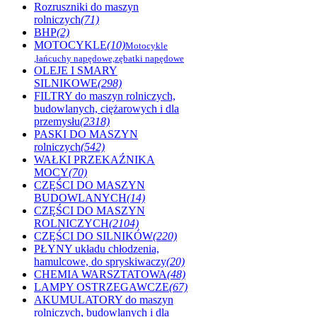
Rozruszniki do maszyn
rolniczych
(71)
BHP
(2)
MOTOCYKLE
(10)
Motocykle
,łańcuchy napędowe,zębatki napędowe
OLEJE I SMARY
SILNIKOWE
(298)
FILTRY do maszyn rolniczych,
budowlanych, ciężarowych i dla
przemysłu
(2318)
PASKI DO MASZYN
rolniczych
(542)
WAŁKI PRZEKAŹNIKA
MOCY
(70)
CZĘŚCI DO MASZYN
BUDOWLANYCH
(14)
CZĘŚCI DO MASZYN
ROLNICZYCH
(2104)
CZĘŚCI DO SILNIKÓW
(220)
PŁYNY układu chłodzenia,
hamulcowe, do spryskiwaczy
(20)
CHEMIA WARSZTATOWA
(48)
LAMPY OSTRZEGAWCZE
(67)
AKUMULATORY do maszyn
rolniczych, budowlanych i dla