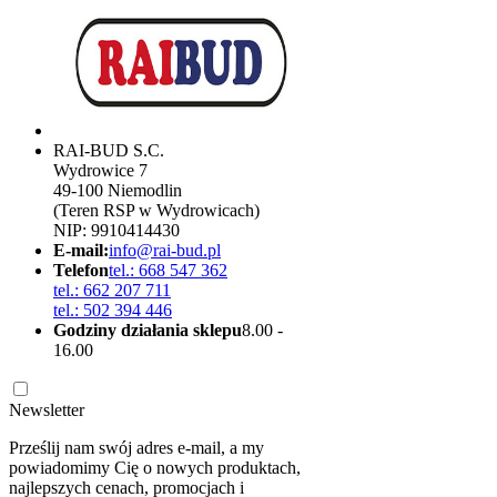
RAI-BUD S.C.
Wydrowice 7
49-100 Niemodlin
(Teren RSP w Wydrowicach)
NIP: 9910414430
E-mail:
info@rai-bud.pl
Telefon
tel.: 668 547 362
tel.: 662 207 711
tel.: 502 394 446
Godziny działania sklepu
8.00 -
16.00
Newsletter
Prześlij nam swój adres e-mail, a my
powiadomimy Cię o nowych produktach,
najlepszych cenach, promocjach i