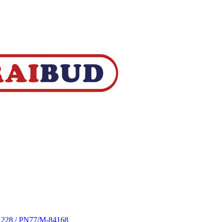
S 228 / PN77/M-84168