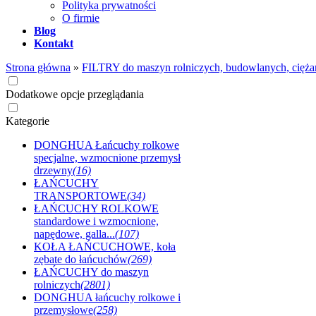
Polityka prywatności
O firmie
Blog
Kontakt
Strona główna
»
FILTRY do maszyn rolniczych, budowlanych, cięża
Dodatkowe opcje przeglądania
Kategorie
DONGHUA Łańcuchy rolkowe
specjalne, wzmocnione przemysł
drzewny
(16)
ŁAŃCUCHY
TRANSPORTOWE
(34)
ŁAŃCUCHY ROLKOWE
standardowe i wzmocnione,
napędowe, galla...
(107)
KOŁA ŁAŃCUCHOWE, koła
zębate do łańcuchów
(269)
ŁAŃCUCHY do maszyn
rolniczych
(2801)
DONGHUA łańcuchy rolkowe i
przemysłowe
(258)