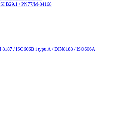
NSI B29.1 / PN77/M-84168
N 8187 / ISO606B i typu A / DIN8188 / ISO606A