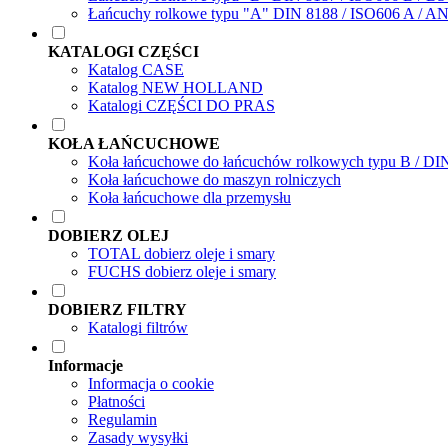
Łańcuchy rolkowe typu "A" DIN 8188 / ISO606 A / A
KATALOGI CZĘŚCI
Katalog CASE
Katalog NEW HOLLAND
Katalogi CZĘŚCI DO PRAS
KOŁA ŁAŃCUCHOWE
Koła łańcuchowe do łańcuchów rolkowych typu B / DI
Koła łańcuchowe do maszyn rolniczych
Koła łańcuchowe dla przemysłu
DOBIERZ OLEJ
TOTAL dobierz oleje i smary
FUCHS dobierz oleje i smary
DOBIERZ FILTRY
Katalogi filtrów
Informacje
Informacja o cookie
Płatności
Regulamin
Zasady wysyłki