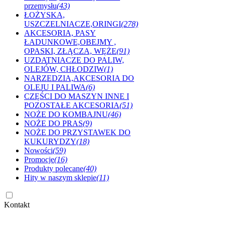
przemysłu
(43)
ŁOŻYSKA,
USZCZELNIACZE,ORINGI
(278)
AKCESORIA, PASY
ŁADUNKOWE,OBEJMY ,
OPASKI, ZŁĄCZA, WĘŻE
(91)
UZDATNIACZE DO PALIW,
OLEJÓW, CHŁODZIW
(1)
NARZEDZIA,AKCESORIA DO
OLEJU I PALIWA
(6)
CZĘŚCI DO MASZYN INNE I
POZOSTAŁE AKCESORIA
(51)
NOŻE DO KOMBAJNU
(46)
NOŻE DO PRAS
(9)
NOŻE DO PRZYSTAWEK DO
KUKURYDZY
(18)
Nowości
(59)
Promocje
(16)
Produkty polecane
(40)
Hity w naszym sklepie
(11)
Kontakt