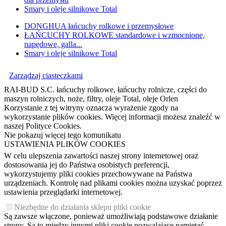
Smary i oleje silnikowe Total
DONGHUA łańcuchy rolkowe i przemysłowe
ŁAŃCUCHY ROLKOWE standardowe i wzmocnione,
napędowe, galla...
Smary i oleje silnikowe Total
Zarządzaj ciasteczkami
RAI-BUD S.C. łańcuchy rolkowe, łańcuchy rolnicze, części do
maszyn rolniczych, noże, filtry, oleje Total, oleje Orlen
Korzystanie z tej witryny oznacza wyrażenie zgody na
wykorzystanie plików cookies. Więcej informacji możesz znaleźć w
naszej Polityce Cookies.
Nie pokazuj więcej tego komunikatu
USTAWIENIA PLIKÓW COOKIES
W celu ulepszenia zawartości naszej strony internetowej oraz
dostosowania jej do Państwa osobistych preferencji,
wykorzystujemy pliki cookies przechowywane na Państwa
urządzeniach. Kontrolę nad plikami cookies można uzyskać poprzez
ustawienia przeglądarki internetowej.
Niezbędne do działania sklepu pliki cookie
Są zawsze włączone, ponieważ umożliwiają podstawowe działanie
strony. Są to między innymi pliki cookie pozwalające pamiętać