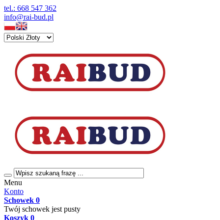
tel.: 668 547 362
info@rai-bud.pl
Menu
Konto
Schowek
0
Twój schowek jest pusty
Koszyk
0