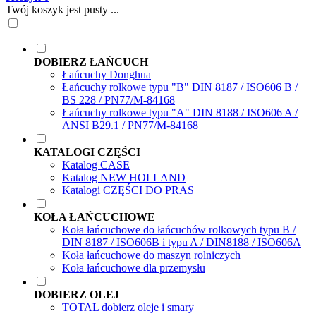
Twój koszyk jest pusty ...
DOBIERZ ŁAŃCUCH
Łańcuchy Donghua
Łańcuchy rolkowe typu "B" DIN 8187 / ISO606 B /
BS 228 / PN77/M-84168
Łańcuchy rolkowe typu "A" DIN 8188 / ISO606 A /
ANSI B29.1 / PN77/M-84168
KATALOGI CZĘŚCI
Katalog CASE
Katalog NEW HOLLAND
Katalogi CZĘŚCI DO PRAS
KOŁA ŁAŃCUCHOWE
Koła łańcuchowe do łańcuchów rolkowych typu B /
DIN 8187 / ISO606B i typu A / DIN8188 / ISO606A
Koła łańcuchowe do maszyn rolniczych
Koła łańcuchowe dla przemysłu
DOBIERZ OLEJ
TOTAL dobierz oleje i smary