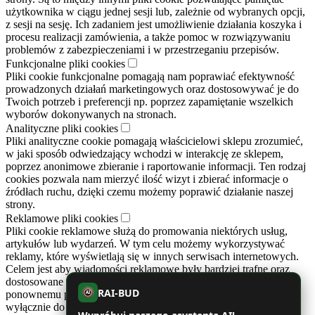
użytkownika w ciągu jednej sesji lub, zależnie od wybranych opcji,
z sesji na sesję. Ich zadaniem jest umożliwienie działania koszyka i
procesu realizacji zamówienia, a także pomoc w rozwiązywaniu
problemów z zabezpieczeniami i w przestrzeganiu przepisów.
Funkcjonalne pliki cookies
Pliki cookie funkcjonalne pomagają nam poprawiać efektywność
prowadzonych działań marketingowych oraz dostosowywać je do
Twoich potrzeb i preferencji np. poprzez zapamiętanie wszelkich
wyborów dokonywanych na stronach.
Analityczne pliki cookies
Pliki analityczne cookie pomagają właścicielowi sklepu zrozumieć,
w jaki sposób odwiedzający wchodzi w interakcję ze sklepem,
poprzez anonimowe zbieranie i raportowanie informacji. Ten rodzaj
cookies pozwala nam mierzyć ilość wizyt i zbierać informacje o
źródłach ruchu, dzięki czemu możemy poprawić działanie naszej
strony.
Reklamowe pliki cookies
Pliki cookie reklamowe służą do promowania niektórych usług,
artykułów lub wydarzeń. W tym celu możemy wykorzystywać
reklamy, które wyświetlają się w innych serwisach internetowych.
Celem jest aby wiadomości reklamowe były bardziej trafne oraz
dostosowane do Twoich preferencji. Cookies zapobiegają też
RAI-BUD
ponownemu pojawianiu się tych samych reklam. Reklamy te służą
AI
wyłącznie do informowania o prowadzonych działaniach naszego