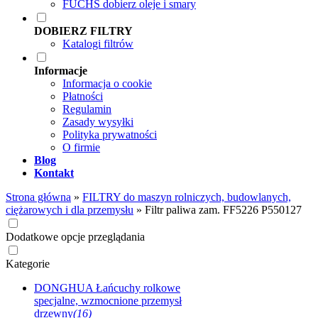
FUCHS dobierz oleje i smary
DOBIERZ FILTRY
Katalogi filtrów
Informacje
Informacja o cookie
Płatności
Regulamin
Zasady wysyłki
Polityka prywatności
O firmie
Blog
Kontakt
Strona główna
»
FILTRY do maszyn rolniczych, budowlanych,
ciężarowych i dla przemysłu
»
Filtr paliwa zam. FF5226 P550127
Dodatkowe opcje przeglądania
Kategorie
DONGHUA Łańcuchy rolkowe
specjalne, wzmocnione przemysł
drzewny
(16)