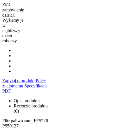
Złóż
zamówienie
dzisiaj.
Wyślemy je
w
najbliższy
dzień
roboczy.
Zapytaj o produkt
Poleć
znajomemu
Specyfikacja
PDF
Opis produktu
Recenzje produktu
(0)
Filtr paliwa zam. FF5226
P550127