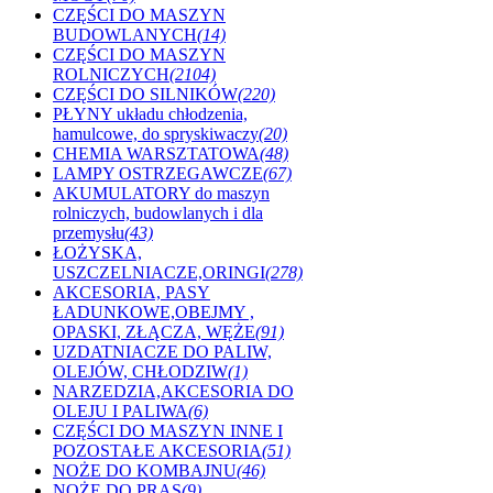
CZĘŚCI DO MASZYN
BUDOWLANYCH
(14)
CZĘŚCI DO MASZYN
ROLNICZYCH
(2104)
CZĘŚCI DO SILNIKÓW
(220)
PŁYNY układu chłodzenia,
hamulcowe, do spryskiwaczy
(20)
CHEMIA WARSZTATOWA
(48)
LAMPY OSTRZEGAWCZE
(67)
AKUMULATORY do maszyn
rolniczych, budowlanych i dla
przemysłu
(43)
ŁOŻYSKA,
USZCZELNIACZE,ORINGI
(278)
AKCESORIA, PASY
ŁADUNKOWE,OBEJMY ,
OPASKI, ZŁĄCZA, WĘŻE
(91)
UZDATNIACZE DO PALIW,
OLEJÓW, CHŁODZIW
(1)
NARZEDZIA,AKCESORIA DO
OLEJU I PALIWA
(6)
CZĘŚCI DO MASZYN INNE I
POZOSTAŁE AKCESORIA
(51)
NOŻE DO KOMBAJNU
(46)
NOŻE DO PRAS
(9)