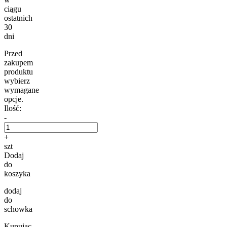
ciągu
ostatnich
30
dni
Przed
zakupem
produktu
wybierz
wymagane
opcje.
Ilość:
-
+
szt
Dodaj
do
koszyka
dodaj
do
schowka
Kupując