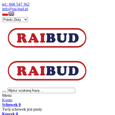
tel.: 668 547 362
info@rai-bud.pl
Menu
Konto
Schowek
0
Twój schowek jest pusty
Koszyk
0