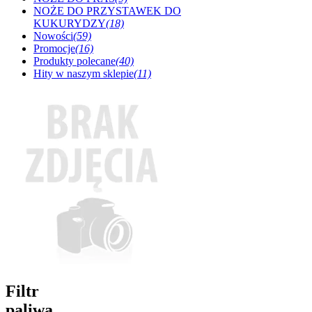
NOŻE DO PRZYSTAWEK DO
KUKURYDZY
(18)
Nowości
(59)
Promocje
(16)
Produkty polecane
(40)
Hity w naszym sklepie
(11)
Filtr
paliwa