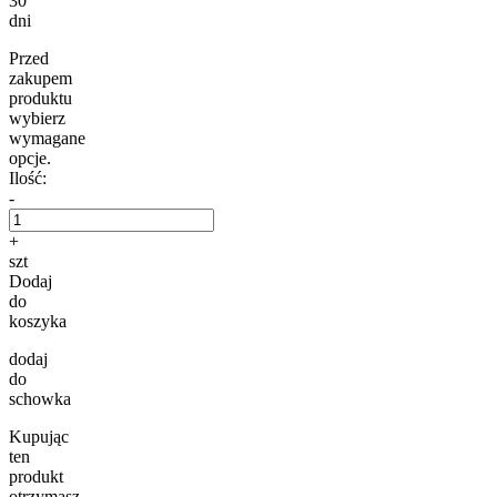
30
dni
Przed
zakupem
produktu
wybierz
wymagane
opcje.
Ilość:
-
+
szt
Dodaj
do
koszyka
dodaj
do
schowka
Kupując
ten
produkt
otrzymasz