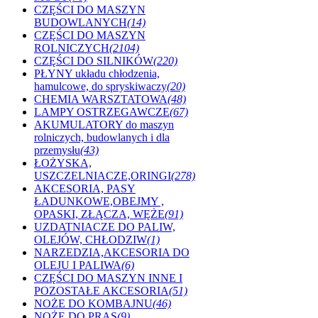
CZĘŚCI DO MASZYN
BUDOWLANYCH
(14)
CZĘŚCI DO MASZYN
ROLNICZYCH
(2104)
CZĘŚCI DO SILNIKÓW
(220)
PŁYNY układu chłodzenia,
hamulcowe, do spryskiwaczy
(20)
CHEMIA WARSZTATOWA
(48)
LAMPY OSTRZEGAWCZE
(67)
AKUMULATORY do maszyn
rolniczych, budowlanych i dla
przemysłu
(43)
ŁOŻYSKA,
USZCZELNIACZE,ORINGI
(278)
AKCESORIA, PASY
ŁADUNKOWE,OBEJMY ,
OPASKI, ZŁĄCZA, WĘŻE
(91)
UZDATNIACZE DO PALIW,
OLEJÓW, CHŁODZIW
(1)
NARZEDZIA,AKCESORIA DO
OLEJU I PALIWA
(6)
CZĘŚCI DO MASZYN INNE I
POZOSTAŁE AKCESORIA
(51)
NOŻE DO KOMBAJNU
(46)
NOŻE DO PRAS
(9)