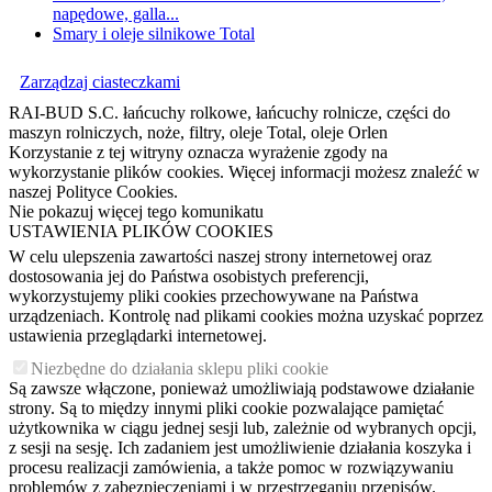
napędowe, galla...
Smary i oleje silnikowe Total
Zarządzaj ciasteczkami
RAI-BUD S.C. łańcuchy rolkowe, łańcuchy rolnicze, części do
maszyn rolniczych, noże, filtry, oleje Total, oleje Orlen
Korzystanie z tej witryny oznacza wyrażenie zgody na
wykorzystanie plików cookies. Więcej informacji możesz znaleźć w
naszej Polityce Cookies.
Nie pokazuj więcej tego komunikatu
USTAWIENIA PLIKÓW COOKIES
W celu ulepszenia zawartości naszej strony internetowej oraz
dostosowania jej do Państwa osobistych preferencji,
wykorzystujemy pliki cookies przechowywane na Państwa
urządzeniach. Kontrolę nad plikami cookies można uzyskać poprzez
ustawienia przeglądarki internetowej.
Niezbędne do działania sklepu pliki cookie
Są zawsze włączone, ponieważ umożliwiają podstawowe działanie
strony. Są to między innymi pliki cookie pozwalające pamiętać
użytkownika w ciągu jednej sesji lub, zależnie od wybranych opcji,
z sesji na sesję. Ich zadaniem jest umożliwienie działania koszyka i
procesu realizacji zamówienia, a także pomoc w rozwiązywaniu
problemów z zabezpieczeniami i w przestrzeganiu przepisów.