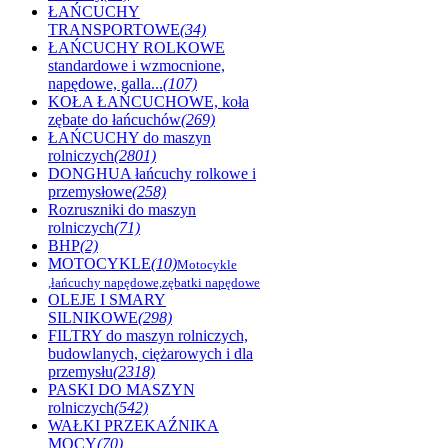
ŁAŃCUCHY
TRANSPORTOWE
(34)
ŁAŃCUCHY ROLKOWE
standardowe i wzmocnione,
napędowe, galla...
(107)
KOŁA ŁAŃCUCHOWE, koła
zębate do łańcuchów
(269)
ŁAŃCUCHY do maszyn
rolniczych
(2801)
DONGHUA łańcuchy rolkowe i
przemysłowe
(258)
Rozruszniki do maszyn
rolniczych
(71)
BHP
(2)
MOTOCYKLE
(10)
Motocykle
,łańcuchy napędowe,zębatki napędowe
OLEJE I SMARY
SILNIKOWE
(298)
FILTRY do maszyn rolniczych,
budowlanych, ciężarowych i dla
przemysłu
(2318)
PASKI DO MASZYN
rolniczych
(542)
WAŁKI PRZEKAŹNIKA
MOCY
(70)