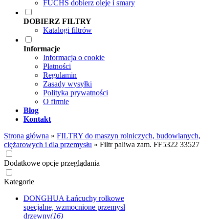
FUCHS dobierz oleje i smary
DOBIERZ FILTRY
Katalogi filtrów
Informacje
Informacja o cookie
Płatności
Regulamin
Zasady wysyłki
Polityka prywatności
O firmie
Blog
Kontakt
Strona główna
»
FILTRY do maszyn rolniczych, budowlanych,
ciężarowych i dla przemysłu
»
Filtr paliwa zam. FF5322 33527
Dodatkowe opcje przeglądania
Kategorie
DONGHUA Łańcuchy rolkowe
specjalne, wzmocnione przemysł
drzewny
(16)