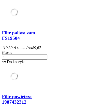
Filtr paliwa zam.
FS19504
110,30 zł
/ szt
89,67
brutto
zł
netto
szt
Do koszyka
Filtr powietrza
1987432312