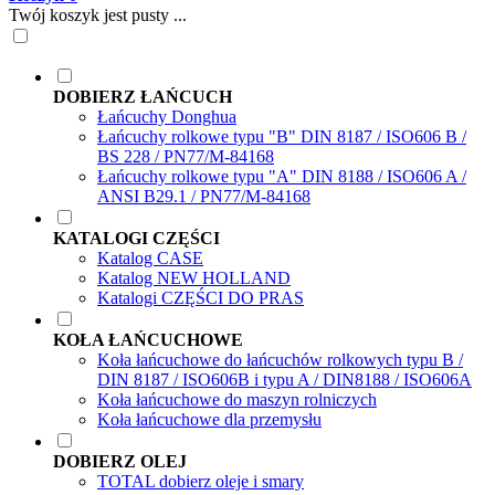
Twój koszyk jest pusty ...
DOBIERZ ŁAŃCUCH
Łańcuchy Donghua
Łańcuchy rolkowe typu "B" DIN 8187 / ISO606 B /
BS 228 / PN77/M-84168
Łańcuchy rolkowe typu "A" DIN 8188 / ISO606 A /
ANSI B29.1 / PN77/M-84168
KATALOGI CZĘŚCI
Katalog CASE
Katalog NEW HOLLAND
Katalogi CZĘŚCI DO PRAS
KOŁA ŁAŃCUCHOWE
Koła łańcuchowe do łańcuchów rolkowych typu B /
DIN 8187 / ISO606B i typu A / DIN8188 / ISO606A
Koła łańcuchowe do maszyn rolniczych
Koła łańcuchowe dla przemysłu
DOBIERZ OLEJ
TOTAL dobierz oleje i smary