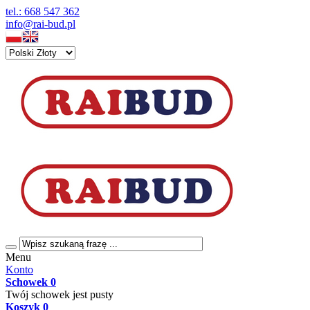
tel.: 668 547 362
info@rai-bud.pl
Menu
Konto
Schowek
0
Twój schowek jest pusty
Koszyk
0