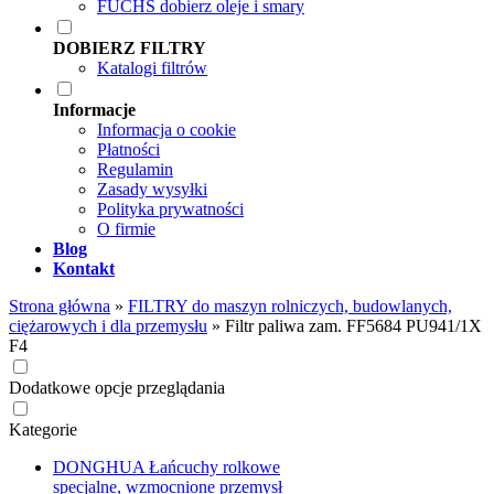
FUCHS dobierz oleje i smary
DOBIERZ FILTRY
Katalogi filtrów
Informacje
Informacja o cookie
Płatności
Regulamin
Zasady wysyłki
Polityka prywatności
O firmie
Blog
Kontakt
Strona główna
»
FILTRY do maszyn rolniczych, budowlanych,
ciężarowych i dla przemysłu
»
Filtr paliwa zam. FF5684 PU941/1X
F4
Dodatkowe opcje przeglądania
Kategorie
DONGHUA Łańcuchy rolkowe
specjalne, wzmocnione przemysł