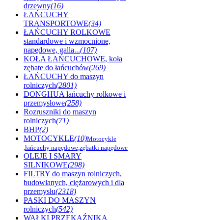
drzewny
(16)
ŁAŃCUCHY
TRANSPORTOWE
(34)
ŁAŃCUCHY ROLKOWE
standardowe i wzmocnione,
napędowe, galla...
(107)
KOŁA ŁAŃCUCHOWE, koła
zębate do łańcuchów
(269)
ŁAŃCUCHY do maszyn
rolniczych
(2801)
DONGHUA łańcuchy rolkowe i
przemysłowe
(258)
Rozruszniki do maszyn
rolniczych
(71)
BHP
(2)
MOTOCYKLE
(10)
Motocykle
,łańcuchy napędowe,zębatki napędowe
OLEJE I SMARY
SILNIKOWE
(298)
FILTRY do maszyn rolniczych,
budowlanych, ciężarowych i dla
przemysłu
(2318)
PASKI DO MASZYN
rolniczych
(542)
WAŁKI PRZEKAŹNIKA