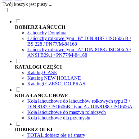
Twój koszyk jest pusty ...
DOBIERZ ŁAŃCUCH
Łańcuchy Donghua
Łańcuchy rolkowe typu "B" DIN 8187 / ISO606 B /
BS 228 / PN77/M-84168
Łańcuchy rolkowe typu "A" DIN 8188 / ISO606 A /
ANSI B29.1 / PN77/M-84168
KATALOGI CZĘŚCI
Katalog CASE
Katalog NEW HOLLAND
Katalogi CZĘŚCI DO PRAS
KOŁA ŁAŃCUCHOWE
Koła łańcuchowe do łańcuchów rolkowych typu B /
DIN 8187 / ISO606B i typu A / DIN8188 / ISO606A
Koła łańcuchowe do maszyn rolniczych
Koła łańcuchowe dla przemysłu
DOBIERZ OLEJ
TOTAL dobierz oleje i smary