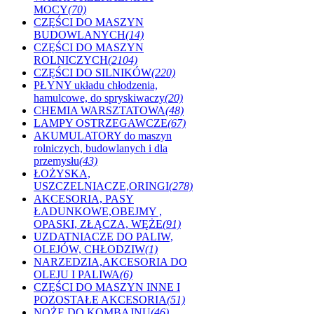
MOCY
(70)
CZĘŚCI DO MASZYN
BUDOWLANYCH
(14)
CZĘŚCI DO MASZYN
ROLNICZYCH
(2104)
CZĘŚCI DO SILNIKÓW
(220)
PŁYNY układu chłodzenia,
hamulcowe, do spryskiwaczy
(20)
CHEMIA WARSZTATOWA
(48)
LAMPY OSTRZEGAWCZE
(67)
AKUMULATORY do maszyn
rolniczych, budowlanych i dla
przemysłu
(43)
ŁOŻYSKA,
USZCZELNIACZE,ORINGI
(278)
AKCESORIA, PASY
ŁADUNKOWE,OBEJMY ,
OPASKI, ZŁĄCZA, WĘŻE
(91)
UZDATNIACZE DO PALIW,
OLEJÓW, CHŁODZIW
(1)
NARZEDZIA,AKCESORIA DO
OLEJU I PALIWA
(6)
CZĘŚCI DO MASZYN INNE I
POZOSTAŁE AKCESORIA
(51)
NOŻE DO KOMBAJNU
(46)