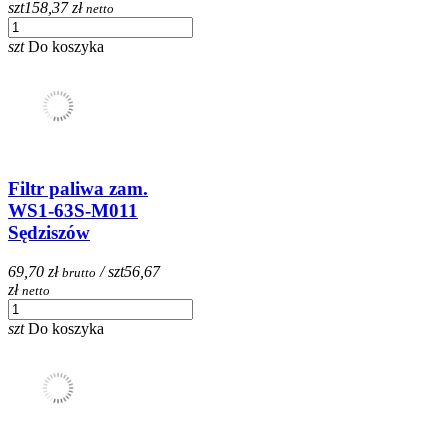
szt
158,37 zł
netto
szt
Do koszyka
Filtr paliwa zam.
WS1-63S-M011
Sędziszów
69,70 zł
/ szt
56,67
brutto
zł
netto
szt
Do koszyka