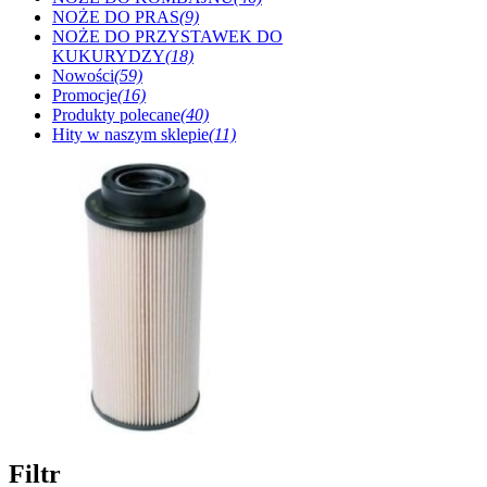
NOŻE DO PRAS
(9)
NOŻE DO PRZYSTAWEK DO
KUKURYDZY
(18)
Nowości
(59)
Promocje
(16)
Produkty polecane
(40)
Hity w naszym sklepie
(11)
Filtr