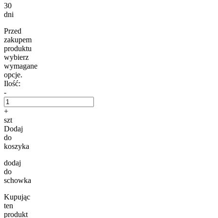
30
dni
Przed
zakupem
produktu
wybierz
wymagane
opcje.
Ilość:
-
+
szt
Dodaj
do
koszyka
dodaj
do
schowka
Kupując
ten
produkt