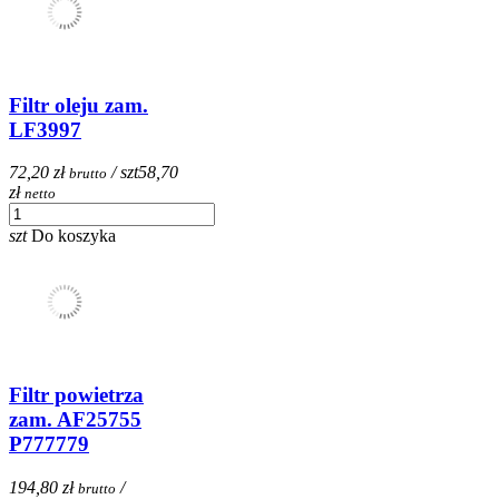
Filtr oleju zam.
LF3997
72,20 zł
/ szt
58,70
brutto
zł
netto
szt
Do koszyka
Filtr powietrza
zam. AF25755
P777779
194,80 zł
/
brutto