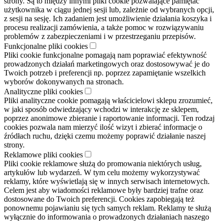
strony. Są to między innymi pliki cookie pozwalające pamiętać
użytkownika w ciągu jednej sesji lub, zależnie od wybranych opcji,
z sesji na sesję. Ich zadaniem jest umożliwienie działania koszyka i
procesu realizacji zamówienia, a także pomoc w rozwiązywaniu
problemów z zabezpieczeniami i w przestrzeganiu przepisów.
Funkcjonalne pliki cookies
Pliki cookie funkcjonalne pomagają nam poprawiać efektywność
prowadzonych działań marketingowych oraz dostosowywać je do
Twoich potrzeb i preferencji np. poprzez zapamiętanie wszelkich
wyborów dokonywanych na stronach.
Analityczne pliki cookies
Pliki analityczne cookie pomagają właścicielowi sklepu zrozumieć,
w jaki sposób odwiedzający wchodzi w interakcję ze sklepem,
poprzez anonimowe zbieranie i raportowanie informacji. Ten rodzaj
cookies pozwala nam mierzyć ilość wizyt i zbierać informacje o
źródłach ruchu, dzięki czemu możemy poprawić działanie naszej
strony.
Reklamowe pliki cookies
Pliki cookie reklamowe służą do promowania niektórych usług,
artykułów lub wydarzeń. W tym celu możemy wykorzystywać
reklamy, które wyświetlają się w innych serwisach internetowych.
Celem jest aby wiadomości reklamowe były bardziej trafne oraz
dostosowane do Twoich preferencji. Cookies zapobiegają też
ponownemu pojawianiu się tych samych reklam. Reklamy te służą
wyłącznie do informowania o prowadzonych działaniach naszego