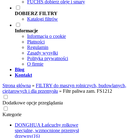
FUCHS dobierz oleje i smary
DOBIERZ FILTRY
Katalogi filtrów
Informacje
Informacja o cookie
Płatności
Regulamin
Zasady wysyłki
Polityka prywatności
O firmie
Blog
Kontakt
Strona główna
»
FILTRY do maszyn rolniczych, budowlanych,
ciężarowych i dla przemysłu
»
Filtr paliwa zam. FS1212
Dodatkowe opcje przeglądania
Kategorie
DONGHUA Łańcuchy rolkowe
specjalne, wzmocnione przemysł
drzewny
(16)