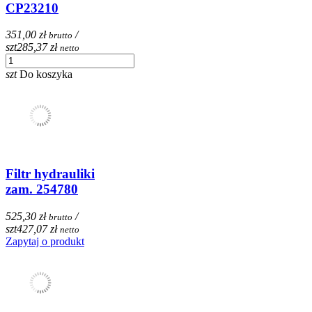
CP23210
351,00 zł
/
brutto
szt
285,37 zł
netto
szt
Do koszyka
Filtr hydrauliki
zam. 254780
525,30 zł
/
brutto
szt
427,07 zł
netto
Zapytaj o produkt