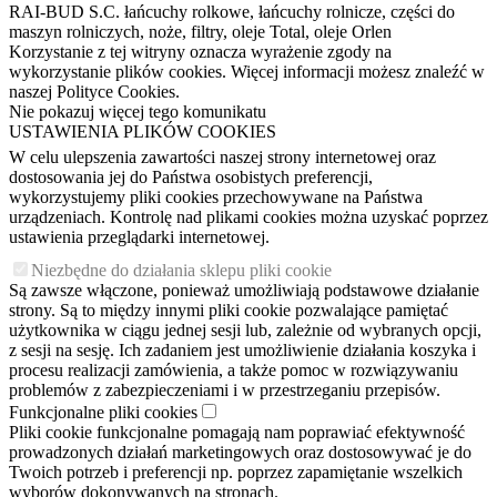
RAI-BUD S.C. łańcuchy rolkowe, łańcuchy rolnicze, części do
maszyn rolniczych, noże, filtry, oleje Total, oleje Orlen
Korzystanie z tej witryny oznacza wyrażenie zgody na
wykorzystanie plików cookies. Więcej informacji możesz znaleźć w
naszej Polityce Cookies.
Nie pokazuj więcej tego komunikatu
USTAWIENIA PLIKÓW COOKIES
W celu ulepszenia zawartości naszej strony internetowej oraz
dostosowania jej do Państwa osobistych preferencji,
wykorzystujemy pliki cookies przechowywane na Państwa
urządzeniach. Kontrolę nad plikami cookies można uzyskać poprzez
ustawienia przeglądarki internetowej.
Niezbędne do działania sklepu pliki cookie
Są zawsze włączone, ponieważ umożliwiają podstawowe działanie
strony. Są to między innymi pliki cookie pozwalające pamiętać
użytkownika w ciągu jednej sesji lub, zależnie od wybranych opcji,
z sesji na sesję. Ich zadaniem jest umożliwienie działania koszyka i
procesu realizacji zamówienia, a także pomoc w rozwiązywaniu
problemów z zabezpieczeniami i w przestrzeganiu przepisów.
Funkcjonalne pliki cookies
Pliki cookie funkcjonalne pomagają nam poprawiać efektywność
prowadzonych działań marketingowych oraz dostosowywać je do
Twoich potrzeb i preferencji np. poprzez zapamiętanie wszelkich
wyborów dokonywanych na stronach.