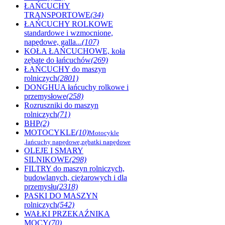
ŁAŃCUCHY
TRANSPORTOWE
(34)
ŁAŃCUCHY ROLKOWE
standardowe i wzmocnione,
napędowe, galla...
(107)
KOŁA ŁAŃCUCHOWE, koła
zębate do łańcuchów
(269)
ŁAŃCUCHY do maszyn
rolniczych
(2801)
DONGHUA łańcuchy rolkowe i
przemysłowe
(258)
Rozruszniki do maszyn
rolniczych
(71)
BHP
(2)
MOTOCYKLE
(10)
Motocykle
,łańcuchy napędowe,zębatki napędowe
OLEJE I SMARY
SILNIKOWE
(298)
FILTRY do maszyn rolniczych,
budowlanych, ciężarowych i dla
przemysłu
(2318)
PASKI DO MASZYN
rolniczych
(542)
WAŁKI PRZEKAŹNIKA
MOCY
(70)