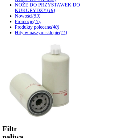
NOŻE DO PRZYSTAWEK DO
KUKURYDZY
(18)
Nowości
(59)
Promocje
(16)
Produkty polecane
(40)
Hity w naszym sklepie
(11)
Filtr
paliwa