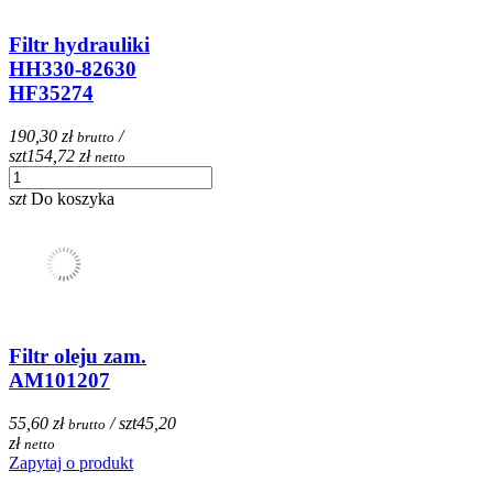
Filtr hydrauliki
HH330-82630
HF35274
190,30 zł
/
brutto
szt
154,72 zł
netto
szt
Do koszyka
Filtr oleju zam.
AM101207
55,60 zł
/ szt
45,20
brutto
zł
netto
Zapytaj o produkt