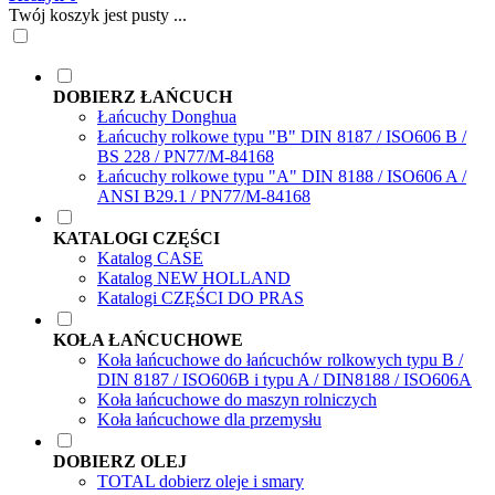
Twój koszyk jest pusty ...
DOBIERZ ŁAŃCUCH
Łańcuchy Donghua
Łańcuchy rolkowe typu "B" DIN 8187 / ISO606 B /
BS 228 / PN77/M-84168
Łańcuchy rolkowe typu "A" DIN 8188 / ISO606 A /
ANSI B29.1 / PN77/M-84168
KATALOGI CZĘŚCI
Katalog CASE
Katalog NEW HOLLAND
Katalogi CZĘŚCI DO PRAS
KOŁA ŁAŃCUCHOWE
Koła łańcuchowe do łańcuchów rolkowych typu B /
DIN 8187 / ISO606B i typu A / DIN8188 / ISO606A
Koła łańcuchowe do maszyn rolniczych
Koła łańcuchowe dla przemysłu
DOBIERZ OLEJ
TOTAL dobierz oleje i smary