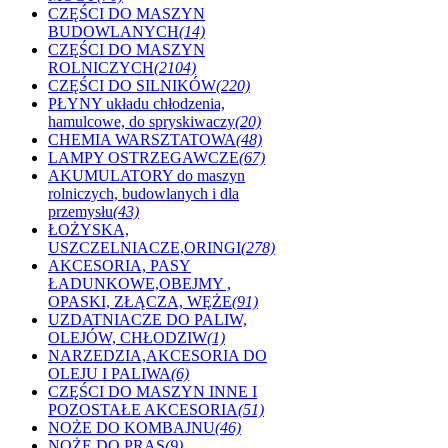
CZĘŚCI DO MASZYN
BUDOWLANYCH
(14)
CZĘŚCI DO MASZYN
ROLNICZYCH
(2104)
CZĘŚCI DO SILNIKÓW
(220)
PŁYNY układu chłodzenia,
hamulcowe, do spryskiwaczy
(20)
CHEMIA WARSZTATOWA
(48)
LAMPY OSTRZEGAWCZE
(67)
AKUMULATORY do maszyn
rolniczych, budowlanych i dla
przemysłu
(43)
ŁOŻYSKA,
USZCZELNIACZE,ORINGI
(278)
AKCESORIA, PASY
ŁADUNKOWE,OBEJMY ,
OPASKI, ZŁĄCZA, WĘŻE
(91)
UZDATNIACZE DO PALIW,
OLEJÓW, CHŁODZIW
(1)
NARZEDZIA,AKCESORIA DO
OLEJU I PALIWA
(6)
CZĘŚCI DO MASZYN INNE I
POZOSTAŁE AKCESORIA
(51)
NOŻE DO KOMBAJNU
(46)
NOŻE DO PRAS
(9)