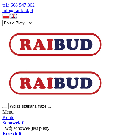
tel.: 668 547 362
info@rai-bud.pl
Menu
Konto
Schowek
0
Twój schowek jest pusty
Koszyk
0