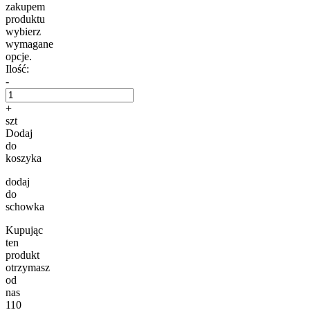
zakupem
produktu
wybierz
wymagane
opcje.
Ilość:
-
+
szt
Dodaj
do
koszyka
dodaj
do
schowka
Kupując
ten
produkt
otrzymasz
od
nas
110