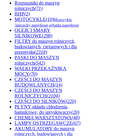
Rozruszniki do maszyn
rolniczych
(71)
BHP
(2)
MOTOCYKLE
(10)
Motocykle
,łańcuchy napędowe,zębatki napędowe
OLEJE I SMARY
SILNIKOWE
(298)
FILTRY do maszyn rolniczych,
budowlanych, ciężarowych i dla
przemysłu
(2318)
PASKI DO MASZYN
rolniczych
(542)
WAŁKI PRZEKAŹNIKA
MOCY
(70)
CZĘŚCI DO MASZYN
BUDOWLANYCH
(14)
CZĘŚCI DO MASZYN
ROLNICZYCH
(2104)
CZĘŚCI DO SILNIKÓW
(220)
PŁYNY układu chłodzenia,
hamulcowe, do spryskiwaczy
(20)
CHEMIA WARSZTATOWA
(48)
LAMPY OSTRZEGAWCZE
(67)
AKUMULATORY do maszyn
rolniczych, budowlanych i dla