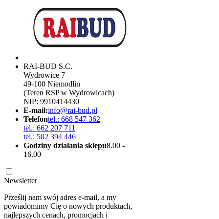
RAI-BUD S.C.
Wydrowice 7
49-100 Niemodlin
(Teren RSP w Wydrowicach)
NIP: 9910414430
E-mail:
info@rai-bud.pl
Telefon
tel.: 668 547 362
tel.: 662 207 711
tel.: 502 394 446
Godziny działania sklepu
8.00 -
16.00
Newsletter
Prześlij nam swój adres e-mail, a my
powiadomimy Cię o nowych produktach,
najlepszych cenach, promocjach i