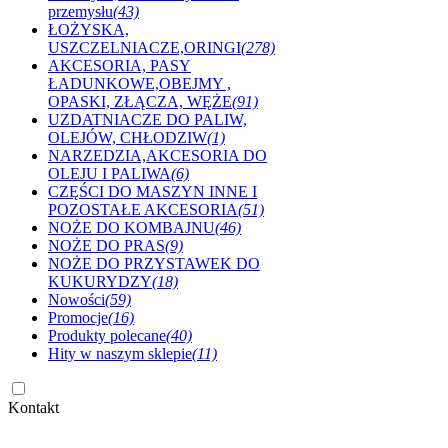
przemysłu
(43)
ŁOŻYSKA,
USZCZELNIACZE,ORINGI
(278)
AKCESORIA, PASY
ŁADUNKOWE,OBEJMY ,
OPASKI, ZŁĄCZA, WĘŻE
(91)
UZDATNIACZE DO PALIW,
OLEJÓW, CHŁODZIW
(1)
NARZEDZIA,AKCESORIA DO
OLEJU I PALIWA
(6)
CZĘŚCI DO MASZYN INNE I
POZOSTAŁE AKCESORIA
(51)
NOŻE DO KOMBAJNU
(46)
NOŻE DO PRAS
(9)
NOŻE DO PRZYSTAWEK DO
KUKURYDZY
(18)
Nowości
(59)
Promocje
(16)
Produkty polecane
(40)
Hity w naszym sklepie
(11)
Kontakt