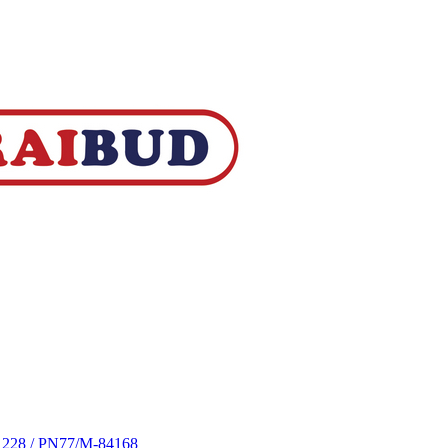
S 228 / PN77/M-84168