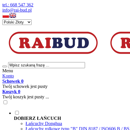
tel.: 668 547 362
info@rai-bud.pl
Menu
Konto
Schowek
0
Twój schowek jest pusty
Koszyk
0
Twój koszyk jest pusty ...
DOBIERZ ŁAŃCUCH
Łańcuchy Donghua
Łańcuchy rolkowe typu "B" DIN 8187 / ISO606 B / B