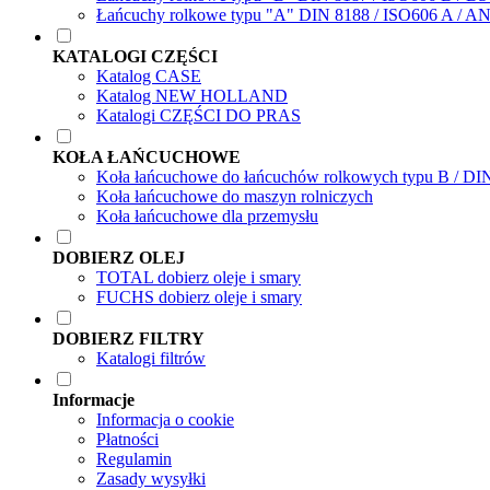
Łańcuchy rolkowe typu "A" DIN 8188 / ISO606 A / A
KATALOGI CZĘŚCI
Katalog CASE
Katalog NEW HOLLAND
Katalogi CZĘŚCI DO PRAS
KOŁA ŁAŃCUCHOWE
Koła łańcuchowe do łańcuchów rolkowych typu B / DI
Koła łańcuchowe do maszyn rolniczych
Koła łańcuchowe dla przemysłu
DOBIERZ OLEJ
TOTAL dobierz oleje i smary
FUCHS dobierz oleje i smary
DOBIERZ FILTRY
Katalogi filtrów
Informacje
Informacja o cookie
Płatności
Regulamin
Zasady wysyłki