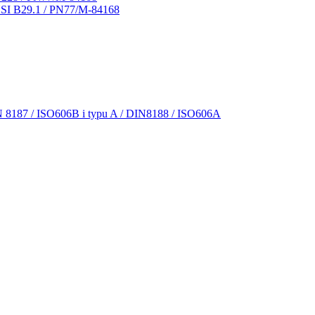
NSI B29.1 / PN77/M-84168
N 8187 / ISO606B i typu A / DIN8188 / ISO606A