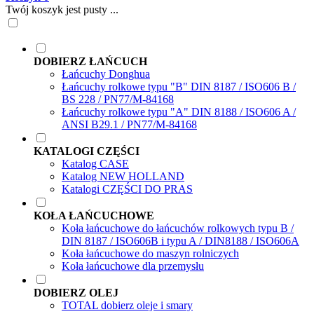
Twój koszyk jest pusty ...
DOBIERZ ŁAŃCUCH
Łańcuchy Donghua
Łańcuchy rolkowe typu "B" DIN 8187 / ISO606 B /
BS 228 / PN77/M-84168
Łańcuchy rolkowe typu "A" DIN 8188 / ISO606 A /
ANSI B29.1 / PN77/M-84168
KATALOGI CZĘŚCI
Katalog CASE
Katalog NEW HOLLAND
Katalogi CZĘŚCI DO PRAS
KOŁA ŁAŃCUCHOWE
Koła łańcuchowe do łańcuchów rolkowych typu B /
DIN 8187 / ISO606B i typu A / DIN8188 / ISO606A
Koła łańcuchowe do maszyn rolniczych
Koła łańcuchowe dla przemysłu
DOBIERZ OLEJ
TOTAL dobierz oleje i smary