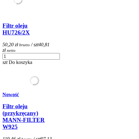
Filtr oleju
HU726/2X
50,20 zł
/ szt
40,81
brutto
zł
netto
szt
Do koszyka
Nowość
Filtr oleju
(przykręcany)
MANN-FILTER
W925
119,46 zł
/ szt
97,13