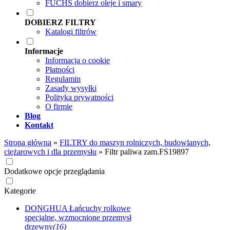
FUCHS dobierz oleje i smary
DOBIERZ FILTRY
Katalogi filtrów
Informacje
Informacja o cookie
Płatności
Regulamin
Zasady wysyłki
Polityka prywatności
O firmie
Blog
Kontakt
Strona główna
»
FILTRY do maszyn rolniczych, budowlanych,
ciężarowych i dla przemysłu
»
Filtr paliwa zam.FS19897
Dodatkowe opcje przeglądania
Kategorie
DONGHUA Łańcuchy rolkowe
specjalne, wzmocnione przemysł
drzewny
(16)