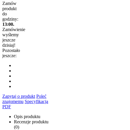
Zamów
produkt
do
godziny:
13:00.
Zamówienie
wyślemy
jeszcze
dzisiaj!
Pozostało
jeszcze:
Zapytaj o produkt
Poleć
znajomemu
Specyfikacja
PDF
Opis produktu
Recenzje produktu
(0)