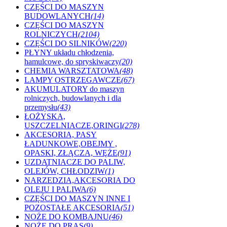
CZĘŚCI DO MASZYN
BUDOWLANYCH
(14)
CZĘŚCI DO MASZYN
ROLNICZYCH
(2104)
CZĘŚCI DO SILNIKÓW
(220)
PŁYNY układu chłodzenia,
hamulcowe, do spryskiwaczy
(20)
CHEMIA WARSZTATOWA
(48)
LAMPY OSTRZEGAWCZE
(67)
AKUMULATORY do maszyn
rolniczych, budowlanych i dla
przemysłu
(43)
ŁOŻYSKA,
USZCZELNIACZE,ORINGI
(278)
AKCESORIA, PASY
ŁADUNKOWE,OBEJMY ,
OPASKI, ZŁĄCZA, WĘŻE
(91)
UZDATNIACZE DO PALIW,
OLEJÓW, CHŁODZIW
(1)
NARZEDZIA,AKCESORIA DO
OLEJU I PALIWA
(6)
CZĘŚCI DO MASZYN INNE I
POZOSTAŁE AKCESORIA
(51)
NOŻE DO KOMBAJNU
(46)
NOŻE DO PRAS
(9)