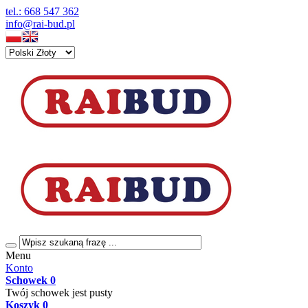
tel.: 668 547 362
info@rai-bud.pl
Menu
Konto
Schowek
0
Twój schowek jest pusty
Koszyk
0