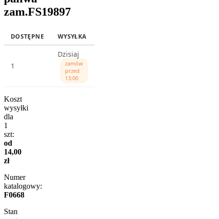
zam.FS19897
DOSTĘPNE
WYSYŁKA
Dzisiaj
zamów
1
przed
13:00
Koszt
wysyłki
dla
1
szt:
od
14,00
zł
Numer
katalogowy:
F0668
Stan