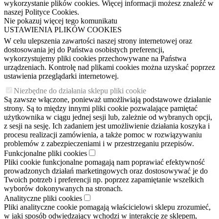
wykorzystanie plików cookies. Więcej informacji możesz znaleźć w
naszej Polityce Cookies.
Nie pokazuj więcej tego komunikatu
USTAWIENIA PLIKÓW COOKIES
W celu ulepszenia zawartości naszej strony internetowej oraz
dostosowania jej do Państwa osobistych preferencji,
wykorzystujemy pliki cookies przechowywane na Państwa
urządzeniach. Kontrolę nad plikami cookies można uzyskać poprzez
ustawienia przeglądarki internetowej.
Niezbędne do działania sklepu pliki cookie
Są zawsze włączone, ponieważ umożliwiają podstawowe działanie
strony. Są to między innymi pliki cookie pozwalające pamiętać
użytkownika w ciągu jednej sesji lub, zależnie od wybranych opcji,
z sesji na sesję. Ich zadaniem jest umożliwienie działania koszyka i
procesu realizacji zamówienia, a także pomoc w rozwiązywaniu
problemów z zabezpieczeniami i w przestrzeganiu przepisów.
Funkcjonalne pliki cookies
Pliki cookie funkcjonalne pomagają nam poprawiać efektywność
prowadzonych działań marketingowych oraz dostosowywać je do
Twoich potrzeb i preferencji np. poprzez zapamiętanie wszelkich
wyborów dokonywanych na stronach.
Analityczne pliki cookies
Pliki analityczne cookie pomagają właścicielowi sklepu zrozumieć,
w jaki sposób odwiedzający wchodzi w interakcję ze sklepem,