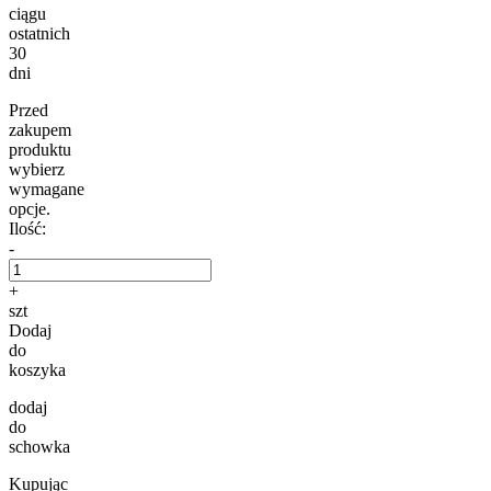
ciągu
ostatnich
30
dni
Przed
zakupem
produktu
wybierz
wymagane
opcje.
Ilość:
-
+
szt
Dodaj
do
koszyka
dodaj
do
schowka
Kupując