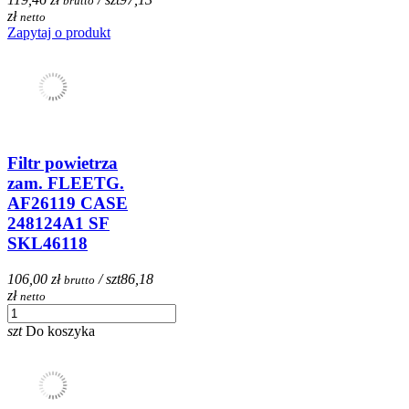
brutto
zł
netto
Zapytaj o produkt
Filtr powietrza
zam. FLEETG.
AF26119 CASE
248124A1 SF
SKL46118
106,00 zł
/ szt
86,18
brutto
zł
netto
szt
Do koszyka