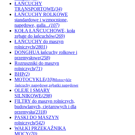
ŁAŃCUCHY
TRANSPORTOWE
(34)
ŁAŃCUCHY ROLKOWE
standardowe i wzmocnione,
napędowe, galla...
(107)
KOŁA ŁAŃCUCHOWE, koła
zębate do łańcuchów
(269)
ŁAŃCUCHY do maszyn
rolniczych
(2801)
DONGHUA łańcuchy rolkowe i
przemysłowe
(258)
Rozruszniki do maszyn
rolniczych
(71)
BHP
(2)
MOTOCYKLE
(10)
Motocykle
,łańcuchy napędowe,zębatki napędowe
OLEJE I SMARY
SILNIKOWE
(298)
FILTRY do maszyn rolniczych,
budowlanych, ciężarowych i dla
przemysłu
(2318)
PASKI DO MASZYN
rolniczych
(542)
WAŁKI PRZEKAŹNIKA
MOCY
(70)