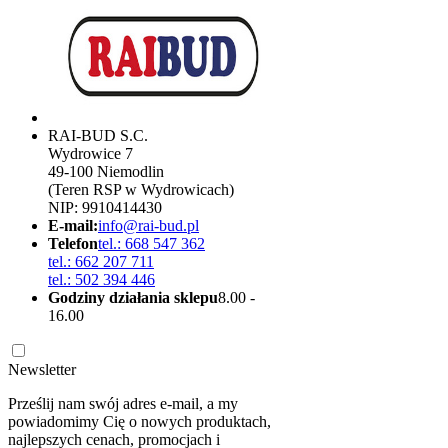
RAI-BUD S.C.
Wydrowice 7
49-100 Niemodlin
(Teren RSP w Wydrowicach)
NIP: 9910414430
E-mail:
info@rai-bud.pl
Telefon
tel.: 668 547 362
tel.: 662 207 711
tel.: 502 394 446
Godziny działania sklepu
8.00 -
16.00
Newsletter
Prześlij nam swój adres e-mail, a my
powiadomimy Cię o nowych produktach,
najlepszych cenach, promocjach i