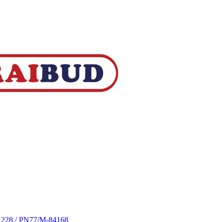
S 228 / PN77/M-84168