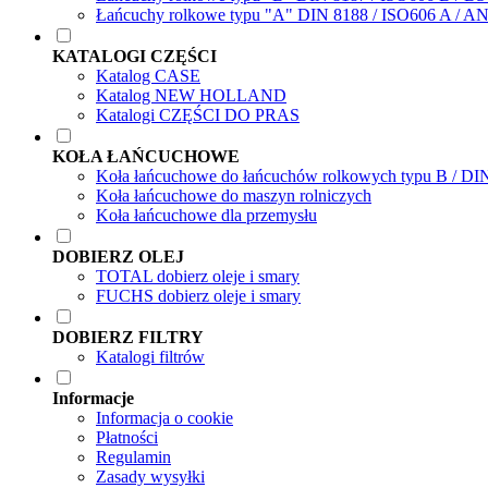
Łańcuchy rolkowe typu "A" DIN 8188 / ISO606 A / A
KATALOGI CZĘŚCI
Katalog CASE
Katalog NEW HOLLAND
Katalogi CZĘŚCI DO PRAS
KOŁA ŁAŃCUCHOWE
Koła łańcuchowe do łańcuchów rolkowych typu B / DI
Koła łańcuchowe do maszyn rolniczych
Koła łańcuchowe dla przemysłu
DOBIERZ OLEJ
TOTAL dobierz oleje i smary
FUCHS dobierz oleje i smary
DOBIERZ FILTRY
Katalogi filtrów
Informacje
Informacja o cookie
Płatności
Regulamin
Zasady wysyłki