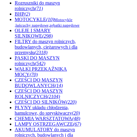
Rozruszniki do maszyn
rolniczych
(71)
BHP
(2)
MOTOCYKLE
(10)
Motocykle
,łańcuchy napędowe,zębatki napędowe
OLEJE I SMARY
SILNIKOWE
(298)
FILTRY do maszyn rolniczych,
budowlanych, ciężarowych i dla
przemysłu
(2318)
PASKI DO MASZYN
rolniczych
(542)
WAŁKI PRZEKAŹNIKA
MOCY
(70)
CZĘŚCI DO MASZYN
BUDOWLANYCH
(14)
CZĘŚCI DO MASZYN
ROLNICZYCH
(2104)
CZĘŚCI DO SILNIKÓW
(220)
PŁYNY układu chłodzenia,
hamulcowe, do spryskiwaczy
(20)
CHEMIA WARSZTATOWA
(48)
LAMPY OSTRZEGAWCZE
(67)
AKUMULATORY do maszyn
rolniczych, budowlanych i dla