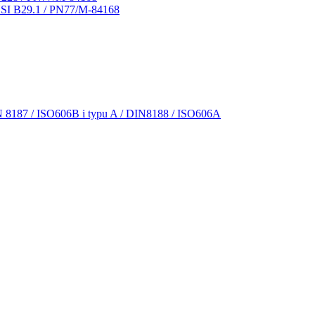
NSI B29.1 / PN77/M-84168
N 8187 / ISO606B i typu A / DIN8188 / ISO606A