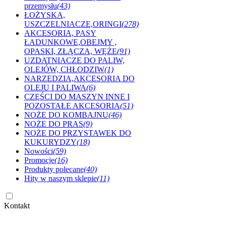
przemysłu
(43)
ŁOŻYSKA,
USZCZELNIACZE,ORINGI
(278)
AKCESORIA, PASY
ŁADUNKOWE,OBEJMY ,
OPASKI, ZŁĄCZA, WĘŻE
(91)
UZDATNIACZE DO PALIW,
OLEJÓW, CHŁODZIW
(1)
NARZEDZIA,AKCESORIA DO
OLEJU I PALIWA
(6)
CZĘŚCI DO MASZYN INNE I
POZOSTAŁE AKCESORIA
(51)
NOŻE DO KOMBAJNU
(46)
NOŻE DO PRAS
(9)
NOŻE DO PRZYSTAWEK DO
KUKURYDZY
(18)
Nowości
(59)
Promocje
(16)
Produkty polecane
(40)
Hity w naszym sklepie
(11)
Kontakt