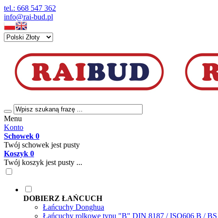
tel.: 668 547 362
info@rai-bud.pl
Menu
Konto
Schowek
0
Twój schowek jest pusty
Koszyk
0
Twój koszyk jest pusty ...
DOBIERZ ŁAŃCUCH
Łańcuchy Donghua
Łańcuchy rolkowe typu "B" DIN 8187 / ISO606 B / B