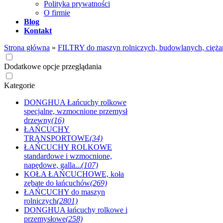
Polityka prywatności
O firmie
Blog
Kontakt
Strona główna
»
FILTRY do maszyn rolniczych, budowlanych, cięża
Dodatkowe opcje przeglądania
Kategorie
DONGHUA Łańcuchy rolkowe
specjalne, wzmocnione przemysł
drzewny
(16)
ŁAŃCUCHY
TRANSPORTOWE
(34)
ŁAŃCUCHY ROLKOWE
standardowe i wzmocnione,
napędowe, galla...
(107)
KOŁA ŁAŃCUCHOWE, koła
zębate do łańcuchów
(269)
ŁAŃCUCHY do maszyn
rolniczych
(2801)
DONGHUA łańcuchy rolkowe i
przemysłowe
(258)