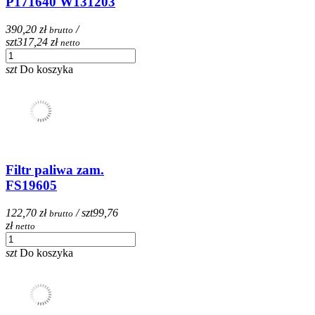
P171640 W131203
390,20 zł
/
brutto
szt
317,24 zł
netto
szt
Do koszyka
Filtr paliwa zam.
FS19605
122,70 zł
/ szt
99,76
brutto
zł
netto
szt
Do koszyka