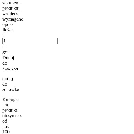
zakupem
produktu
wybierz
wymagane
opcje.
Ilość:
-
+
szt
Dodaj
do
koszyka
dodaj
do
schowka
Kupując
ten
produkt
otrzymasz
od
nas
100