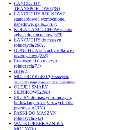
ŁAŃCUCHY
TRANSPORTOWE
(34)
ŁAŃCUCHY ROLKOWE
standardowe i wzmocnione,
napędowe, galla...
(107)
KOŁA ŁAŃCUCHOWE, koła
zębate do łańcuchów
(269)
ŁAŃCUCHY do maszyn
rolniczych
(2801)
DONGHUA łańcuchy rolkowe i
przemysłowe
(258)
Rozruszniki do maszyn
rolniczych
(71)
BHP
(2)
MOTOCYKLE
(10)
Motocykle
,łańcuchy napędowe,zębatki napędowe
OLEJE I SMARY
SILNIKOWE
(298)
FILTRY do maszyn rolniczych,
budowlanych, ciężarowych i dla
przemysłu
(2318)
PASKI DO MASZYN
rolniczych
(542)
WAŁKI PRZEKAŹNIKA
MOCY
(70)