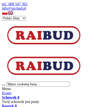
tel.: 668 547 362
info@rai-bud.pl
Menu
Konto
Schowek
0
Twój schowek jest pusty
Koszyk
0