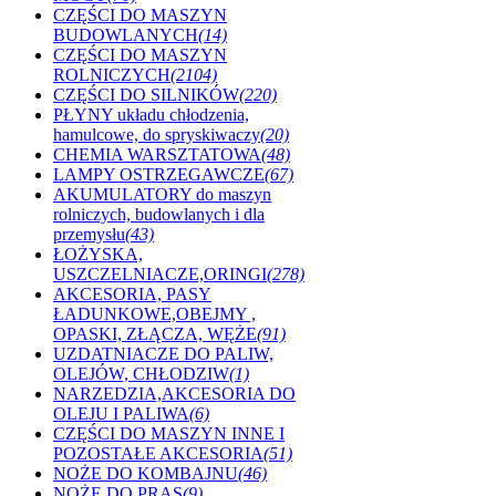
CZĘŚCI DO MASZYN
BUDOWLANYCH
(14)
CZĘŚCI DO MASZYN
ROLNICZYCH
(2104)
CZĘŚCI DO SILNIKÓW
(220)
PŁYNY układu chłodzenia,
hamulcowe, do spryskiwaczy
(20)
CHEMIA WARSZTATOWA
(48)
LAMPY OSTRZEGAWCZE
(67)
AKUMULATORY do maszyn
rolniczych, budowlanych i dla
przemysłu
(43)
ŁOŻYSKA,
USZCZELNIACZE,ORINGI
(278)
AKCESORIA, PASY
ŁADUNKOWE,OBEJMY ,
OPASKI, ZŁĄCZA, WĘŻE
(91)
UZDATNIACZE DO PALIW,
OLEJÓW, CHŁODZIW
(1)
NARZEDZIA,AKCESORIA DO
OLEJU I PALIWA
(6)
CZĘŚCI DO MASZYN INNE I
POZOSTAŁE AKCESORIA
(51)
NOŻE DO KOMBAJNU
(46)
NOŻE DO PRAS
(9)