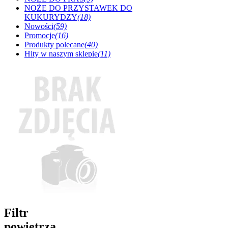
NOŻE DO PRZYSTAWEK DO
KUKURYDZY
(18)
Nowości
(59)
Promocje
(16)
Produkty polecane
(40)
Hity w naszym sklepie
(11)
Filtr
powietrza