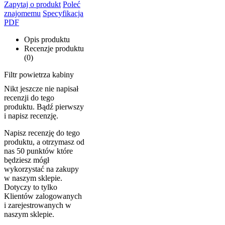
Zapytaj o produkt
Poleć
znajomemu
Specyfikacja
PDF
Opis produktu
Recenzje produktu
(0)
Filtr powietrza kabiny
Nikt jeszcze nie napisał
recenzji do tego
produktu. Bądź pierwszy
i napisz recenzję.
Napisz recenzję do tego
produktu, a otrzymasz od
nas 50 punktów które
będziesz mógł
wykorzystać na zakupy
w naszym sklepie.
Dotyczy to tylko
Klientów zalogowanych
i zarejestrowanych w
naszym sklepie.