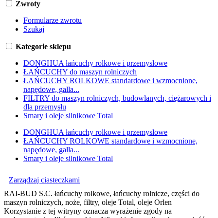
Zwroty
Formularze zwrotu
Szukaj
Kategorie sklepu
DONGHUA łańcuchy rolkowe i przemysłowe
ŁAŃCUCHY do maszyn rolniczych
ŁAŃCUCHY ROLKOWE standardowe i wzmocnione,
napędowe, galla...
FILTRY do maszyn rolniczych, budowlanych, ciężarowych i
dla przemysłu
Smary i oleje silnikowe Total
DONGHUA łańcuchy rolkowe i przemysłowe
ŁAŃCUCHY ROLKOWE standardowe i wzmocnione,
napędowe, galla...
Smary i oleje silnikowe Total
Zarządzaj ciasteczkami
RAI-BUD S.C. łańcuchy rolkowe, łańcuchy rolnicze, części do
maszyn rolniczych, noże, filtry, oleje Total, oleje Orlen
Korzystanie z tej witryny oznacza wyrażenie zgody na