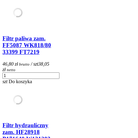
Filtr paliwa zam.
FF5087 WK818/80
33399 FT7219
46,80 zł
/ szt
38,05
brutto
zł
netto
szt
Do koszyka
Filtr hydrauliczny
zam. HF28918