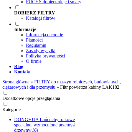
FUCHS dobierz oleje i smary
DOBIERZ FILTRY
Katalogi filtrów
Informacje
Informacja o cookie
Płatności
Regulamin
Zasady wysyłki
Polityka prywatności
O firmie
Blog
Kontakt
Strona główna
»
FILTRY do maszyn rolniczych, budowlanych,
ciężarowych i dla przemysłu
»
Filtr powietrza kabiny LAK182
Dodatkowe opcje przeglądania
Kategorie
DONGHUA Łańcuchy rolkowe
specjalne, wzmocnione przemysł
drzewny
(16)