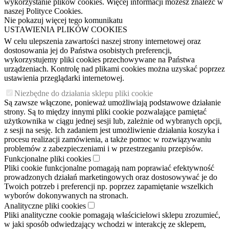
wykorzystanie plików cookies. Więcej informacji możesz znaleźć w
naszej Polityce Cookies.
Nie pokazuj więcej tego komunikatu
USTAWIENIA PLIKÓW COOKIES
W celu ulepszenia zawartości naszej strony internetowej oraz
dostosowania jej do Państwa osobistych preferencji,
wykorzystujemy pliki cookies przechowywane na Państwa
urządzeniach. Kontrolę nad plikami cookies można uzyskać poprzez
ustawienia przeglądarki internetowej.
Niezbędne do działania sklepu pliki cookie
Są zawsze włączone, ponieważ umożliwiają podstawowe działanie
strony. Są to między innymi pliki cookie pozwalające pamiętać
użytkownika w ciągu jednej sesji lub, zależnie od wybranych opcji,
z sesji na sesję. Ich zadaniem jest umożliwienie działania koszyka i
procesu realizacji zamówienia, a także pomoc w rozwiązywaniu
problemów z zabezpieczeniami i w przestrzeganiu przepisów.
Funkcjonalne pliki cookies
Pliki cookie funkcjonalne pomagają nam poprawiać efektywność
prowadzonych działań marketingowych oraz dostosowywać je do
Twoich potrzeb i preferencji np. poprzez zapamiętanie wszelkich
wyborów dokonywanych na stronach.
Analityczne pliki cookies
Pliki analityczne cookie pomagają właścicielowi sklepu zrozumieć,
w jaki sposób odwiedzający wchodzi w interakcję ze sklepem,