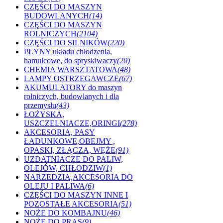
CZĘŚCI DO MASZYN
BUDOWLANYCH
(14)
CZĘŚCI DO MASZYN
ROLNICZYCH
(2104)
CZĘŚCI DO SILNIKÓW
(220)
PŁYNY układu chłodzenia,
hamulcowe, do spryskiwaczy
(20)
CHEMIA WARSZTATOWA
(48)
LAMPY OSTRZEGAWCZE
(67)
AKUMULATORY do maszyn
rolniczych, budowlanych i dla
przemysłu
(43)
ŁOŻYSKA,
USZCZELNIACZE,ORINGI
(278)
AKCESORIA, PASY
ŁADUNKOWE,OBEJMY ,
OPASKI, ZŁĄCZA, WĘŻE
(91)
UZDATNIACZE DO PALIW,
OLEJÓW, CHŁODZIW
(1)
NARZEDZIA,AKCESORIA DO
OLEJU I PALIWA
(6)
CZĘŚCI DO MASZYN INNE I
POZOSTAŁE AKCESORIA
(51)
NOŻE DO KOMBAJNU
(46)
NOŻE DO PRAS
(9)