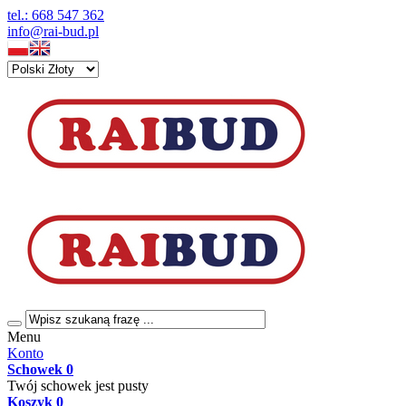
tel.: 668 547 362
info@rai-bud.pl
Menu
Konto
Schowek
0
Twój schowek jest pusty
Koszyk
0