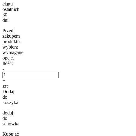
ciągu
ostatnich
30
dni
Przed
zakupem
produktu
wybierz
wymagane
opcje.
Ilość:
-
+
szt
Dodaj
do
koszyka
dodaj
do
schowka
Kupując