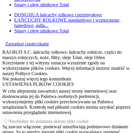
Smary i oleje silnikowe Total
DONGHUA łańcuchy rolkowe i przemysłowe
ŁAŃCUCHY ROLKOWE standardowe i wzmocnione,
napędowe, galla...
Smary i oleje silnikowe Total
Zarządzaj ciasteczkami
RAI-BUD S.C. łańcuchy rolkowe, łańcuchy rolnicze, części do
maszyn rolniczych, noże, filtry, oleje Total, oleje Orlen
Korzystanie z tej witryny oznacza wyrażenie zgody na
wykorzystanie plików cookies. Więcej informacji możesz znaleźć w
naszej Polityce Cookies.
Nie pokazuj więcej tego komunikatu
USTAWIENIA PLIKÓW COOKIES
W celu ulepszenia zawartości naszej strony internetowej oraz
dostosowania jej do Państwa osobistych preferencji,
wykorzystujemy pliki cookies przechowywane na Państwa
urządzeniach. Kontrolę nad plikami cookies można uzyskać poprzez
ustawienia przeglądarki internetowej.
Niezbędne do działania sklepu pliki cookie
Są zawsze włączone, ponieważ umożliwiają podstawowe działanie
strony. Są to między innymi pliki cookie pozwalające pamiętać