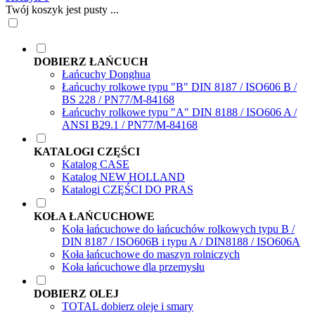
Twój koszyk jest pusty ...
DOBIERZ ŁAŃCUCH
Łańcuchy Donghua
Łańcuchy rolkowe typu "B" DIN 8187 / ISO606 B /
BS 228 / PN77/M-84168
Łańcuchy rolkowe typu "A" DIN 8188 / ISO606 A /
ANSI B29.1 / PN77/M-84168
KATALOGI CZĘŚCI
Katalog CASE
Katalog NEW HOLLAND
Katalogi CZĘŚCI DO PRAS
KOŁA ŁAŃCUCHOWE
Koła łańcuchowe do łańcuchów rolkowych typu B /
DIN 8187 / ISO606B i typu A / DIN8188 / ISO606A
Koła łańcuchowe do maszyn rolniczych
Koła łańcuchowe dla przemysłu
DOBIERZ OLEJ
TOTAL dobierz oleje i smary