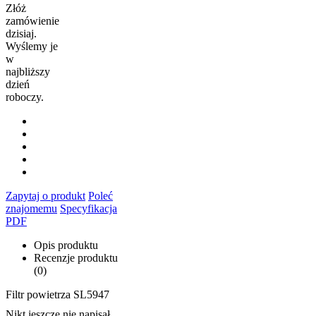
Złóż
zamówienie
dzisiaj.
Wyślemy je
w
najbliższy
dzień
roboczy.
Zapytaj o produkt
Poleć
znajomemu
Specyfikacja
PDF
Opis produktu
Recenzje produktu
(0)
Filtr powietrza SL5947
Nikt jeszcze nie napisał