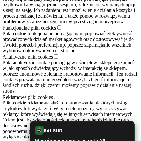
użytkownika w ciągu jednej sesji lub, zależnie od wybranych opcji,
z sesji na sesję. Ich zadaniem jest umożliwienie działania koszyka i
procesu realizacji zamówienia, a także pomoc w rozwiązywaniu
problemów z zabezpieczeniami i w przestrzeganiu przepisów.
Funkcjonalne pliki cookies
Pliki cookie funkcjonalne pomagają nam poprawiać efektywność
prowadzonych działań marketingowych oraz dostosowywać je do
Twoich potrzeb i preferencji np. poprzez zapamiętanie wszelkich
wyborów dokonywanych na stronach.
Analityczne pliki cookies
Pliki analityczne cookie pomagają właścicielowi sklepu zrozumieć,
w jaki sposób odwiedzający wchodzi w interakcję ze sklepem,
poprzez anonimowe zbieranie i raportowanie informacji. Ten rodzaj
cookies pozwala nam mierzyć ilość wizyt i zbierać informacje o
źródłach ruchu, dzięki czemu możemy poprawić działanie naszej
strony.
Reklamowe pliki cookies
Pliki cookie reklamowe służą do promowania niektórych usług,
artykułów lub wydarzeń. W tym celu możemy wykorzystywać
reklamy, które wyświetlają się w innych serwisach internetowych.
Celem jest aby wiadomości reklamowe były bardziej trafne oraz
dostosowane do Twoich preferencji. Cookies zapobiegają też
RAI-BUD
ponownemu pojawianiu się tych samych reklam. Reklamy te służą
AI
wyłącznie do informowania o prowadzonych działaniach naszego
Wypróbuj naszego asystenta AI!