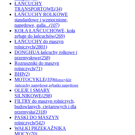
ŁAŃCUCHY
TRANSPORTOWE
(34)
ŁAŃCUCHY ROLKOWE
standardowe i wzmocnione,
napędowe, galla...
(107)
KOŁA ŁAŃCUCHOWE, koła
zębate do łańcuchów
(269)
ŁAŃCUCHY do maszyn
rolniczych
(2801)
DONGHUA łańcuchy rolkowe i
przemysłowe
(258)
Rozruszniki do maszyn
rolniczych
(71)
BHP
(2)
MOTOCYKLE
(10)
Motocykle
,łańcuchy napędowe,zębatki napędowe
OLEJE I SMARY
SILNIKOWE
(298)
FILTRY do maszyn rolniczych,
budowlanych, ciężarowych i dla
przemysłu
(2318)
PASKI DO MASZYN
rolniczych
(542)
WAŁKI PRZEKAŹNIKA
MOCY
(70)