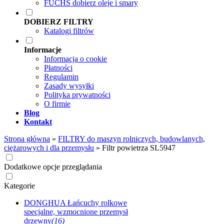
FUCHS dobierz oleje i smary
DOBIERZ FILTRY
Katalogi filtrów
Informacje
Informacja o cookie
Płatności
Regulamin
Zasady wysyłki
Polityka prywatności
O firmie
Blog
Kontakt
Strona główna
»
FILTRY do maszyn rolniczych, budowlanych,
ciężarowych i dla przemysłu
»
Filtr powietrza SL5947
Dodatkowe opcje przeglądania
Kategorie
DONGHUA Łańcuchy rolkowe
specjalne, wzmocnione przemysł
drzewny
(16)