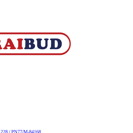
S 228 / PN77/M-84168