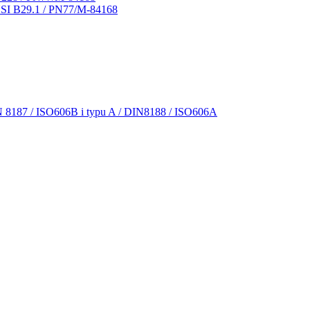
NSI B29.1 / PN77/M-84168
N 8187 / ISO606B i typu A / DIN8188 / ISO606A