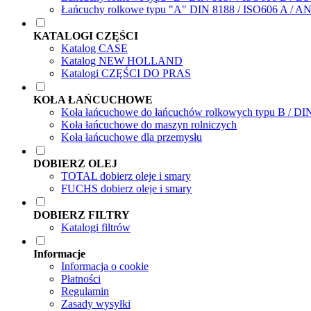
Łańcuchy rolkowe typu "A" DIN 8188 / ISO606 A / A
KATALOGI CZĘŚCI
Katalog CASE
Katalog NEW HOLLAND
Katalogi CZĘŚCI DO PRAS
KOŁA ŁAŃCUCHOWE
Koła łańcuchowe do łańcuchów rolkowych typu B / DI
Koła łańcuchowe do maszyn rolniczych
Koła łańcuchowe dla przemysłu
DOBIERZ OLEJ
TOTAL dobierz oleje i smary
FUCHS dobierz oleje i smary
DOBIERZ FILTRY
Katalogi filtrów
Informacje
Informacja o cookie
Płatności
Regulamin
Zasady wysyłki