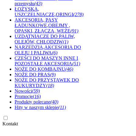
przemysłu
(43)
ŁOŻYSKA,
USZCZELNIACZE,ORINGI
(278)
AKCESORIA, PASY
ŁADUNKOWE,OBEJMY ,
OPASKI, ZŁĄCZA, WĘŻE
(91)
UZDATNIACZE DO PALIW,
OLEJÓW, CHŁODZIW
(1)
NARZEDZIA,AKCESORIA DO
OLEJU I PALIWA
(6)
CZĘŚCI DO MASZYN INNE I
POZOSTAŁE AKCESORIA
(51)
NOŻE DO KOMBAJNU
(46)
NOŻE DO PRAS
(9)
NOŻE DO PRZYSTAWEK DO
KUKURYDZY
(18)
Nowości
(59)
Promocje
(16)
Produkty polecane
(40)
Hity w naszym sklepie
(11)
Kontakt