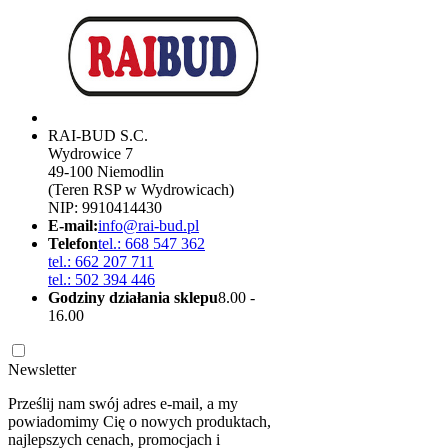
RAI-BUD S.C.
Wydrowice 7
49-100 Niemodlin
(Teren RSP w Wydrowicach)
NIP: 9910414430
E-mail:
info@rai-bud.pl
Telefon
tel.: 668 547 362
tel.: 662 207 711
tel.: 502 394 446
Godziny działania sklepu
8.00 -
16.00
Newsletter
Prześlij nam swój adres e-mail, a my
powiadomimy Cię o nowych produktach,
najlepszych cenach, promocjach i