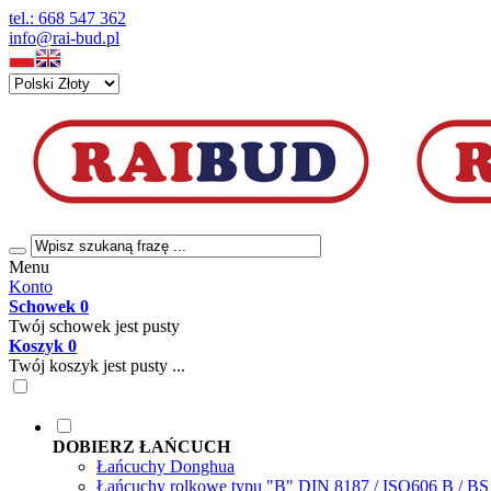
tel.: 668 547 362
info@rai-bud.pl
Menu
Konto
Schowek
0
Twój schowek jest pusty
Koszyk
0
Twój koszyk jest pusty ...
DOBIERZ ŁAŃCUCH
Łańcuchy Donghua
Łańcuchy rolkowe typu "B" DIN 8187 / ISO606 B / B