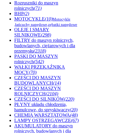
Rozruszniki do maszyn
rolniczych
(71)
BHP
(2)
MOTOCYKLE
(10)
Motocykle
,łańcuchy napędowe,zębatki napędowe
OLEJE I SMARY
SILNIKOWE
(298)
FILTRY do maszyn rolniczych,
budowlanych, ciężarowych i dla
przemysłu
(2318)
PASKI DO MASZYN
rolniczych
(542)
WAŁKI PRZEKAŹNIKA
MOCY
(70)
CZĘŚCI DO MASZYN
BUDOWLANYCH
(14)
CZĘŚCI DO MASZYN
ROLNICZYCH
(2104)
CZĘŚCI DO SILNIKÓW
(220)
PŁYNY układu chłodzenia,
hamulcowe, do spryskiwaczy
(20)
CHEMIA WARSZTATOWA
(48)
LAMPY OSTRZEGAWCZE
(67)
AKUMULATORY do maszyn
rolniczych, budowlanych i dla