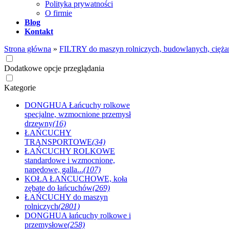
Polityka prywatności
O firmie
Blog
Kontakt
Strona główna
»
FILTRY do maszyn rolniczych, budowlanych, cięża
Dodatkowe opcje przeglądania
Kategorie
DONGHUA Łańcuchy rolkowe
specjalne, wzmocnione przemysł
drzewny
(16)
ŁAŃCUCHY
TRANSPORTOWE
(34)
ŁAŃCUCHY ROLKOWE
standardowe i wzmocnione,
napędowe, galla...
(107)
KOŁA ŁAŃCUCHOWE, koła
zębate do łańcuchów
(269)
ŁAŃCUCHY do maszyn
rolniczych
(2801)
DONGHUA łańcuchy rolkowe i
przemysłowe
(258)