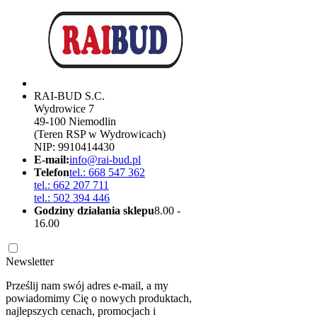
RAI-BUD S.C.
Wydrowice 7
49-100 Niemodlin
(Teren RSP w Wydrowicach)
NIP: 9910414430
E-mail:
info@rai-bud.pl
Telefon
tel.: 668 547 362
tel.: 662 207 711
tel.: 502 394 446
Godziny działania sklepu
8.00 -
16.00
Newsletter
Prześlij nam swój adres e-mail, a my
powiadomimy Cię o nowych produktach,
najlepszych cenach, promocjach i