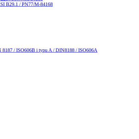
NSI B29.1 / PN77/M-84168
N 8187 / ISO606B i typu A / DIN8188 / ISO606A