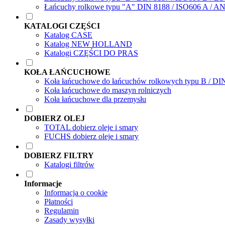
Łańcuchy rolkowe typu "A" DIN 8188 / ISO606 A / A
KATALOGI CZĘŚCI
Katalog CASE
Katalog NEW HOLLAND
Katalogi CZĘŚCI DO PRAS
KOŁA ŁAŃCUCHOWE
Koła łańcuchowe do łańcuchów rolkowych typu B / DI
Koła łańcuchowe do maszyn rolniczych
Koła łańcuchowe dla przemysłu
DOBIERZ OLEJ
TOTAL dobierz oleje i smary
FUCHS dobierz oleje i smary
DOBIERZ FILTRY
Katalogi filtrów
Informacje
Informacja o cookie
Płatności
Regulamin
Zasady wysyłki