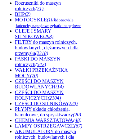
Rozruszniki do maszyn
rolniczych
(71)
BHP
(2)
MOTOCYKLE
(10)
Motocykle
,łańcuchy napędowe,zębatki napędowe
OLEJE I SMARY
SILNIKOWE
(298)
FILTRY do maszyn rolniczych,
budowlanych, ciężarowych i dla
przemysłu
(2318)
PASKI DO MASZYN
rolniczych
(542)
WAŁKI PRZEKAŹNIKA
MOCY
(70)
CZĘŚCI DO MASZYN
BUDOWLANYCH
(14)
CZĘŚCI DO MASZYN
ROLNICZYCH
(2104)
CZĘŚCI DO SILNIKÓW
(220)
PŁYNY układu chłodzenia,
hamulcowe, do spryskiwaczy
(20)
CHEMIA WARSZTATOWA
(48)
LAMPY OSTRZEGAWCZE
(67)
AKUMULATORY do maszyn
rolniczych, budowlanych i dla