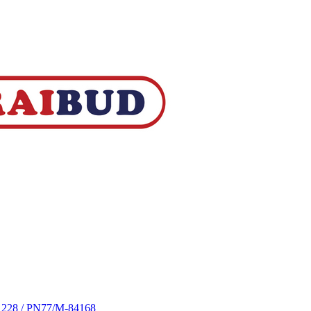
S 228 / PN77/M-84168