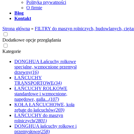
Polityka prywatności
O firmie
Blog
Kontakt
Strona główna
»
FILTRY do maszyn rolniczych, budowlanych, cięża
Dodatkowe opcje przeglądania
Kategorie
DONGHUA Łańcuchy rolkowe
specjalne, wzmocnione przemysł
drzewny
(16)
ŁAŃCUCHY
TRANSPORTOWE
(34)
ŁAŃCUCHY ROLKOWE
standardowe i wzmocnione,
napędowe, galla...
(107)
KOŁA ŁAŃCUCHOWE, koła
zębate do łańcuchów
(269)
ŁAŃCUCHY do maszyn
rolniczych
(2801)
DONGHUA łańcuchy rolkowe i
przemysłowe
(258)