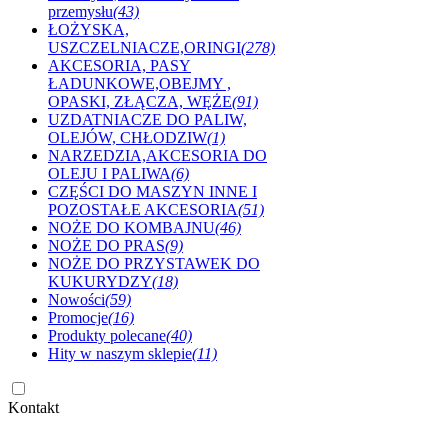
przemysłu
(43)
ŁOŻYSKA,
USZCZELNIACZE,ORINGI
(278)
AKCESORIA, PASY
ŁADUNKOWE,OBEJMY ,
OPASKI, ZŁĄCZA, WĘŻE
(91)
UZDATNIACZE DO PALIW,
OLEJÓW, CHŁODZIW
(1)
NARZEDZIA,AKCESORIA DO
OLEJU I PALIWA
(6)
CZĘŚCI DO MASZYN INNE I
POZOSTAŁE AKCESORIA
(51)
NOŻE DO KOMBAJNU
(46)
NOŻE DO PRAS
(9)
NOŻE DO PRZYSTAWEK DO
KUKURYDZY
(18)
Nowości
(59)
Promocje
(16)
Produkty polecane
(40)
Hity w naszym sklepie
(11)
Kontakt