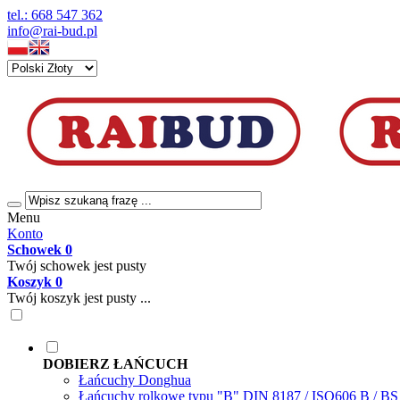
tel.: 668 547 362
info@rai-bud.pl
Menu
Konto
Schowek
0
Twój schowek jest pusty
Koszyk
0
Twój koszyk jest pusty ...
DOBIERZ ŁAŃCUCH
Łańcuchy Donghua
Łańcuchy rolkowe typu "B" DIN 8187 / ISO606 B / B