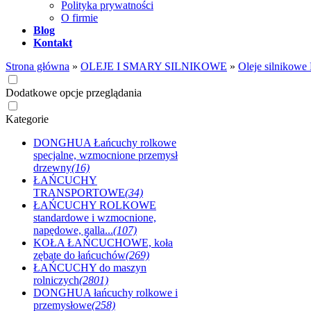
Polityka prywatności
O firmie
Blog
Kontakt
Strona główna
»
OLEJE I SMARY SILNIKOWE
»
Oleje silnikowe
Dodatkowe opcje przeglądania
Kategorie
DONGHUA Łańcuchy rolkowe
specjalne, wzmocnione przemysł
drzewny
(16)
ŁAŃCUCHY
TRANSPORTOWE
(34)
ŁAŃCUCHY ROLKOWE
standardowe i wzmocnione,
napędowe, galla...
(107)
KOŁA ŁAŃCUCHOWE, koła
zębate do łańcuchów
(269)
ŁAŃCUCHY do maszyn
rolniczych
(2801)
DONGHUA łańcuchy rolkowe i
przemysłowe
(258)