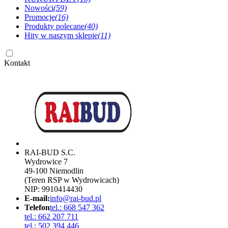
Nowości
(59)
Promocje
(16)
Produkty polecane
(40)
Hity w naszym sklepie
(11)
Kontakt
RAI-BUD S.C.
Wydrowice 7
49-100 Niemodlin
(Teren RSP w Wydrowicach)
NIP: 9910414430
E-mail:
info@rai-bud.pl
Telefon
tel.: 668 547 362
tel.: 662 207 711
tel.: 502 394 446