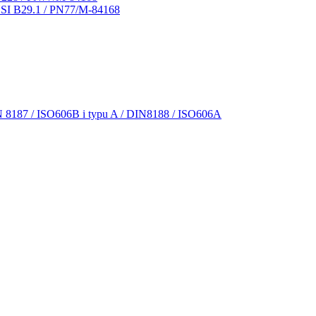
NSI B29.1 / PN77/M-84168
N 8187 / ISO606B i typu A / DIN8188 / ISO606A