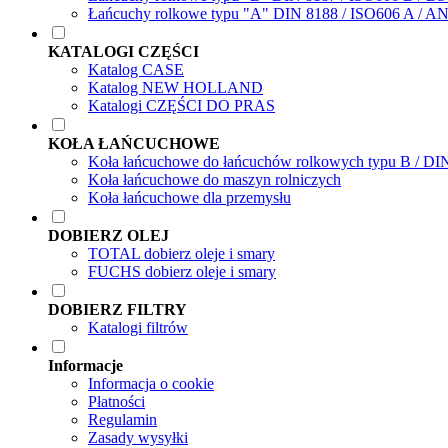
Łańcuchy rolkowe typu "A" DIN 8188 / ISO606 A / A
KATALOGI CZĘŚCI
Katalog CASE
Katalog NEW HOLLAND
Katalogi CZĘŚCI DO PRAS
KOŁA ŁAŃCUCHOWE
Koła łańcuchowe do łańcuchów rolkowych typu B / DI
Koła łańcuchowe do maszyn rolniczych
Koła łańcuchowe dla przemysłu
DOBIERZ OLEJ
TOTAL dobierz oleje i smary
FUCHS dobierz oleje i smary
DOBIERZ FILTRY
Katalogi filtrów
Informacje
Informacja o cookie
Płatności
Regulamin
Zasady wysyłki