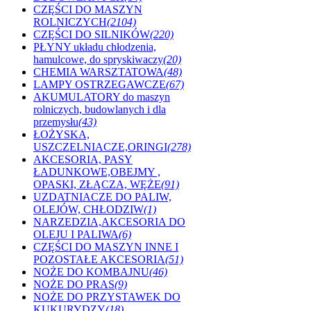
CZĘŚCI DO MASZYN
ROLNICZYCH
(2104)
CZĘŚCI DO SILNIKÓW
(220)
PŁYNY układu chłodzenia,
hamulcowe, do spryskiwaczy
(20)
CHEMIA WARSZTATOWA
(48)
LAMPY OSTRZEGAWCZE
(67)
AKUMULATORY do maszyn
rolniczych, budowlanych i dla
przemysłu
(43)
ŁOŻYSKA,
USZCZELNIACZE,ORINGI
(278)
AKCESORIA, PASY
ŁADUNKOWE,OBEJMY ,
OPASKI, ZŁĄCZA, WĘŻE
(91)
UZDATNIACZE DO PALIW,
OLEJÓW, CHŁODZIW
(1)
NARZEDZIA,AKCESORIA DO
OLEJU I PALIWA
(6)
CZĘŚCI DO MASZYN INNE I
POZOSTAŁE AKCESORIA
(51)
NOŻE DO KOMBAJNU
(46)
NOŻE DO PRAS
(9)
NOŻE DO PRZYSTAWEK DO
KUKURYDZY
(18)