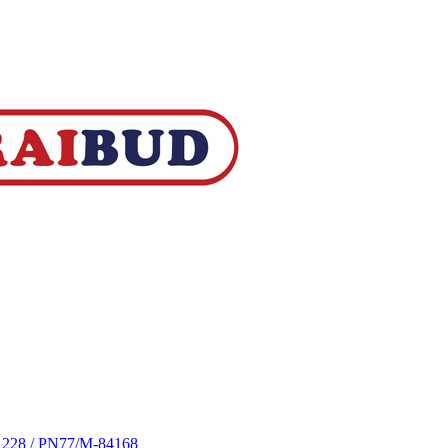
S 228 / PN77/M-84168