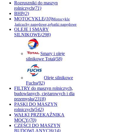
Rozruszniki do maszyn
rolniczych
(71)
BHP
(2)
MOTOCYKLE
(10)
Motocykle
,łańcuchy napędowe,zębatki napędowe
OLEJE I SMARY
SILNIKOWE
(298)
Smary i oleje
silnikowe Total
(58)
Oleje silnikowe
Fuchs
(92)
FILTRY do maszyn rolniczych,
budowlanych, ciężarowych i dla
przemysłu
(2318)
PASKI DO MASZYN
rolniczych
(542)
WAŁKI PRZEKAŹNIKA
MOCY
(70)
CZĘŚCI DO MASZYN
BUDOWLANYCH
(14)