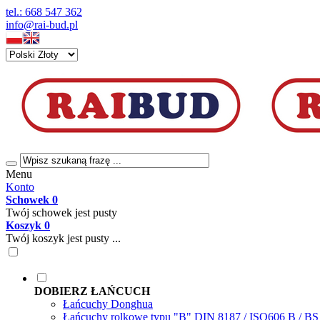
tel.: 668 547 362
info@rai-bud.pl
Menu
Konto
Schowek
0
Twój schowek jest pusty
Koszyk
0
Twój koszyk jest pusty ...
DOBIERZ ŁAŃCUCH
Łańcuchy Donghua
Łańcuchy rolkowe typu "B" DIN 8187 / ISO606 B / B