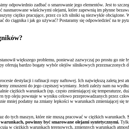
imy odpowiednio zadbać o smarowanie jego elementów. Jest to szczeg
 być nasmarowane właściwymi olejami, które zapewnią im płynne bezawa
aszyny ciężko pracujące, przez co ich silniki są niezwykle obciążone
brać do ciągnika i jak go używać? Postaramy się odpowiedzieć na te pyt
ągników?
 stanowił większego problemu, ponieważ zazwyczaj po prostu go nie by
klepy oferują bardzo bogaty wybór olejów silnikowych przeznaczonych 
cesie destylacji i rafinacji ropy naftowej. Ich największą zaletą jest a
ziemy zmuszeni do jego częstszej wymiany. Jeżeli zależy nam na wydł
lnie ciężkich warunkach (np. często zmieniającej się temperaturze, d
Ten typ oleju powstaje w wyniku celowo przeprowadzanych przez czło
znie mniej podatny na zmiany lepkości w warunkach zmieniającej się te
oraz do tych maszyn, które nie muszą pracować w ciężkich warunkach.
 warunkach, powinny być smarowane olejami syntetycznymi.
Tylk
acują w ciężkich warunkach terenowych, zmiennych warunkach atmosf