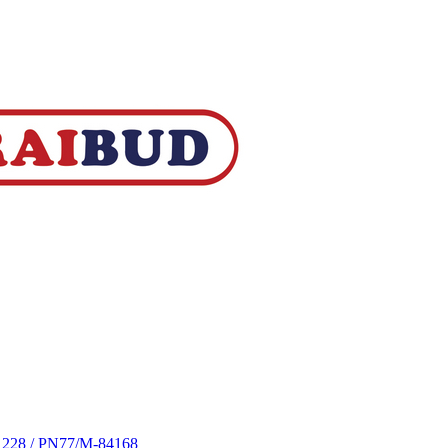
S 228 / PN77/M-84168