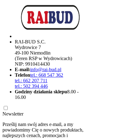
RAI-BUD S.C.
Wydrowice 7
49-100 Niemodlin
(Teren RSP w Wydrowicach)
NIP: 9910414430
E-mail:
info@rai-bud.pl
Telefon
tel.: 668 547 362
tel.: 662 207 711
tel.: 502 394 446
Godziny działania sklepu
8.00 -
16.00
Newsletter
Prześlij nam swój adres e-mail, a my
powiadomimy Cię o nowych produktach,
najlepszych cenach, promocjach i