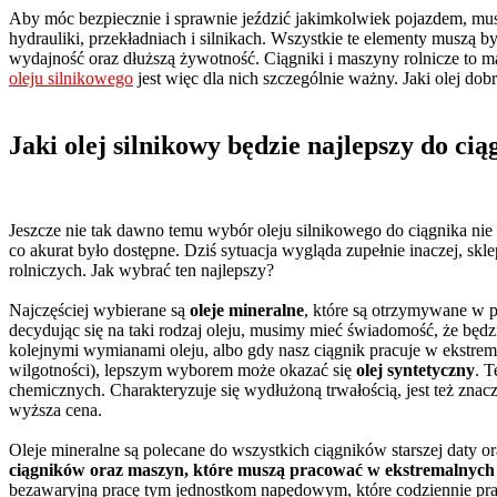
Aby móc bezpiecznie i sprawnie jeździć jakimkolwiek pojazdem, mus
hydrauliki, przekładniach i silnikach. Wszystkie te elementy muszą
wydajność oraz dłuższą żywotność. Ciągniki i maszyny rolnicze to m
oleju silnikowego
jest więc dla nich szczególnie ważny. Jaki olej do
Jaki olej silnikowy będzie najlepszy do ci
Jeszcze nie tak dawno temu wybór oleju silnikowego do ciągnika nie
co akurat było dostępne. Dziś sytuacja wygląda zupełnie inaczej, s
rolniczych. Jak wybrać ten najlepszy?
Najczęściej wybierane są
oleje mineralne
, które są otrzymywane w pro
decydując się na taki rodzaj oleju, musimy mieć świadomość, że będ
kolejnymi wymianami oleju, albo gdy nasz ciągnik pracuje w ekstrema
wilgotności), lepszym wyborem może okazać się
olej syntetyczny
. 
chemicznych. Charakteryzuje się wydłużoną trwałością, jest też znac
wyższa cena.
Oleje mineralne są polecane do wszystkich ciągników starszej daty 
ciągników oraz maszyn, które muszą pracować w ekstremalnych
bezawaryjną pracę tym jednostkom napędowym, które codziennie pr