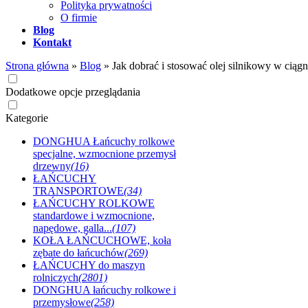
Polityka prywatności
O firmie
Blog
Kontakt
Strona główna
»
Blog
»
Jak dobrać i stosować olej silnikowy w ciąg
Dodatkowe opcje przeglądania
Kategorie
DONGHUA Łańcuchy rolkowe
specjalne, wzmocnione przemysł
drzewny
(16)
ŁAŃCUCHY
TRANSPORTOWE
(34)
ŁAŃCUCHY ROLKOWE
standardowe i wzmocnione,
napędowe, galla...
(107)
KOŁA ŁAŃCUCHOWE, koła
zębate do łańcuchów
(269)
ŁAŃCUCHY do maszyn
rolniczych
(2801)
DONGHUA łańcuchy rolkowe i
przemysłowe
(258)