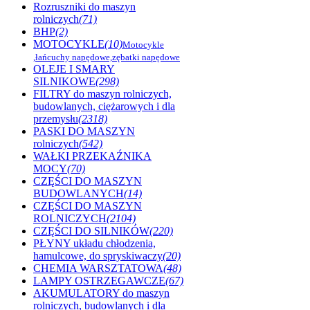
Rozruszniki do maszyn
rolniczych
(71)
BHP
(2)
MOTOCYKLE
(10)
Motocykle
,łańcuchy napędowe,zębatki napędowe
OLEJE I SMARY
SILNIKOWE
(298)
FILTRY do maszyn rolniczych,
budowlanych, ciężarowych i dla
przemysłu
(2318)
PASKI DO MASZYN
rolniczych
(542)
WAŁKI PRZEKAŹNIKA
MOCY
(70)
CZĘŚCI DO MASZYN
BUDOWLANYCH
(14)
CZĘŚCI DO MASZYN
ROLNICZYCH
(2104)
CZĘŚCI DO SILNIKÓW
(220)
PŁYNY układu chłodzenia,
hamulcowe, do spryskiwaczy
(20)
CHEMIA WARSZTATOWA
(48)
LAMPY OSTRZEGAWCZE
(67)
AKUMULATORY do maszyn
rolniczych, budowlanych i dla