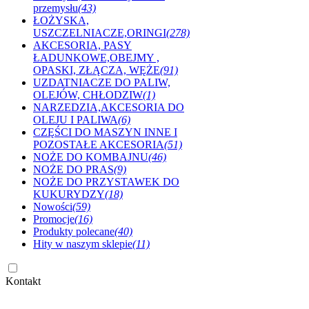
przemysłu
(43)
ŁOŻYSKA,
USZCZELNIACZE,ORINGI
(278)
AKCESORIA, PASY
ŁADUNKOWE,OBEJMY ,
OPASKI, ZŁĄCZA, WĘŻE
(91)
UZDATNIACZE DO PALIW,
OLEJÓW, CHŁODZIW
(1)
NARZEDZIA,AKCESORIA DO
OLEJU I PALIWA
(6)
CZĘŚCI DO MASZYN INNE I
POZOSTAŁE AKCESORIA
(51)
NOŻE DO KOMBAJNU
(46)
NOŻE DO PRAS
(9)
NOŻE DO PRZYSTAWEK DO
KUKURYDZY
(18)
Nowości
(59)
Promocje
(16)
Produkty polecane
(40)
Hity w naszym sklepie
(11)
Kontakt