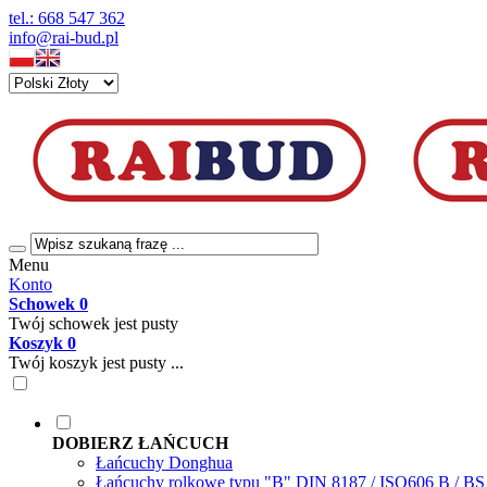
tel.: 668 547 362
info@rai-bud.pl
Menu
Konto
Schowek
0
Twój schowek jest pusty
Koszyk
0
Twój koszyk jest pusty ...
DOBIERZ ŁAŃCUCH
Łańcuchy Donghua
Łańcuchy rolkowe typu "B" DIN 8187 / ISO606 B / B