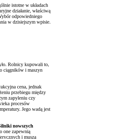
ólnie istotne w układach
ryjne działanie, właściwą
. Wybór odpowiedniego
ania w dzisiejszym wpisie.
ło. Rolnicy kupowali to,
do ciągników i maszyn
trakcyjna cena, jednak
użeniu przebiegu między
użym zapyleniu czy
wieka procesów
mperatury. Jego wadą jest
Silniki nowszych
o one zapewnią
erycznych i muszą