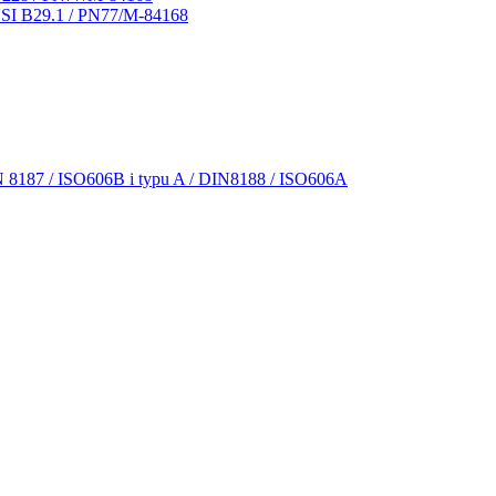
NSI B29.1 / PN77/M-84168
N 8187 / ISO606B i typu A / DIN8188 / ISO606A