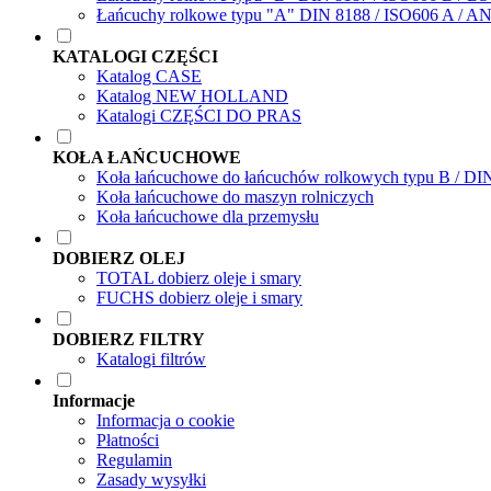
Łańcuchy rolkowe typu "A" DIN 8188 / ISO606 A / A
KATALOGI CZĘŚCI
Katalog CASE
Katalog NEW HOLLAND
Katalogi CZĘŚCI DO PRAS
KOŁA ŁAŃCUCHOWE
Koła łańcuchowe do łańcuchów rolkowych typu B / DI
Koła łańcuchowe do maszyn rolniczych
Koła łańcuchowe dla przemysłu
DOBIERZ OLEJ
TOTAL dobierz oleje i smary
FUCHS dobierz oleje i smary
DOBIERZ FILTRY
Katalogi filtrów
Informacje
Informacja o cookie
Płatności
Regulamin
Zasady wysyłki