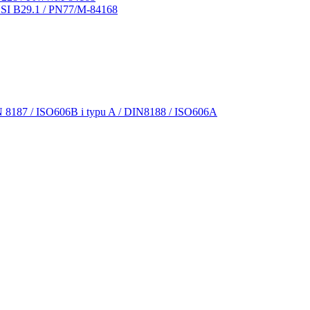
NSI B29.1 / PN77/M-84168
N 8187 / ISO606B i typu A / DIN8188 / ISO606A