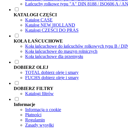
Łańcuchy rolkowe typu "A" DIN 8188 / ISO606 A / A
KATALOGI CZĘŚCI
Katalog CASE
Katalog NEW HOLLAND
Katalogi CZĘŚCI DO PRAS
KOŁA ŁAŃCUCHOWE
Koła łańcuchowe do łańcuchów rolkowych typu B / DI
Koła łańcuchowe do maszyn rolniczych
Koła łańcuchowe dla przemysłu
DOBIERZ OLEJ
TOTAL dobierz oleje i smary
FUCHS dobierz oleje i smary
DOBIERZ FILTRY
Katalogi filtrów
Informacje
Informacja o cookie
Płatności
Regulamin
Zasady wysyłki