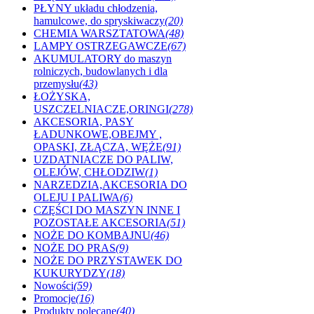
PŁYNY układu chłodzenia,
hamulcowe, do spryskiwaczy
(20)
CHEMIA WARSZTATOWA
(48)
LAMPY OSTRZEGAWCZE
(67)
AKUMULATORY do maszyn
rolniczych, budowlanych i dla
przemysłu
(43)
ŁOŻYSKA,
USZCZELNIACZE,ORINGI
(278)
AKCESORIA, PASY
ŁADUNKOWE,OBEJMY ,
OPASKI, ZŁĄCZA, WĘŻE
(91)
UZDATNIACZE DO PALIW,
OLEJÓW, CHŁODZIW
(1)
NARZEDZIA,AKCESORIA DO
OLEJU I PALIWA
(6)
CZĘŚCI DO MASZYN INNE I
POZOSTAŁE AKCESORIA
(51)
NOŻE DO KOMBAJNU
(46)
NOŻE DO PRAS
(9)
NOŻE DO PRZYSTAWEK DO
KUKURYDZY
(18)
Nowości
(59)
Promocje
(16)
Produkty polecane
(40)