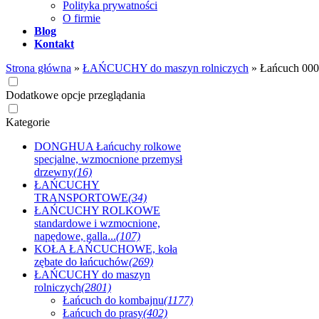
Polityka prywatności
O firmie
Blog
Kontakt
Strona główna
»
ŁAŃCUCHY do maszyn rolniczych
»
Łańcuch 00
Dodatkowe opcje przeglądania
Kategorie
DONGHUA Łańcuchy rolkowe
specjalne, wzmocnione przemysł
drzewny
(16)
ŁAŃCUCHY
TRANSPORTOWE
(34)
ŁAŃCUCHY ROLKOWE
standardowe i wzmocnione,
napędowe, galla...
(107)
KOŁA ŁAŃCUCHOWE, koła
zębate do łańcuchów
(269)
ŁAŃCUCHY do maszyn
rolniczych
(2801)
Łańcuch do kombajnu
(1177)
Łańcuch do prasy
(402)