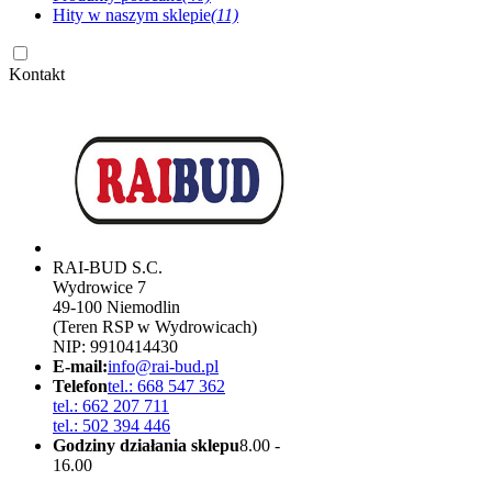
Hity w naszym sklepie
(11)
Kontakt
RAI-BUD S.C.
Wydrowice 7
49-100 Niemodlin
(Teren RSP w Wydrowicach)
NIP: 9910414430
E-mail:
info@rai-bud.pl
Telefon
tel.: 668 547 362
tel.: 662 207 711
tel.: 502 394 446
Godziny działania sklepu
8.00 -
16.00