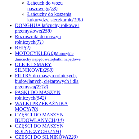
Łańcuch do wozu
paszowego
(28)
Łańcuchy do koszenia
kukurydzy, sieczkarnie
(190)
DONGHUA łańcuchy rolkowe i
przemysłowe
(258)
Rozruszniki do maszyn
rolniczych
(71)
BHP
(2)
MOTOCYKLE
(10)
Motocykle
,łańcuchy napędowe,zębatki napędowe
OLEJE I SMARY
SILNIKOWE
(298)
FILTRY do maszyn rolniczych,
budowlanych, ciężarowych i dla
przemysłu
(2318)
PASKI DO MASZYN
rolniczych
(542)
WAŁKI PRZEKAŹNIKA
MOCY
(70)
CZĘŚCI DO MASZYN
BUDOWLANYCH
(14)
CZĘŚCI DO MASZYN
ROLNICZYCH
(2104)
CZĘŚCI DO SILNIKÓW
(220)