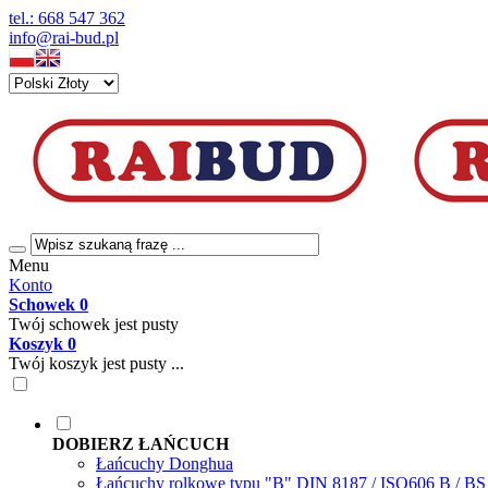
tel.: 668 547 362
info@rai-bud.pl
Menu
Konto
Schowek
0
Twój schowek jest pusty
Koszyk
0
Twój koszyk jest pusty ...
DOBIERZ ŁAŃCUCH
Łańcuchy Donghua
Łańcuchy rolkowe typu "B" DIN 8187 / ISO606 B / B