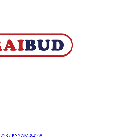
S 228 / PN77/M-84168