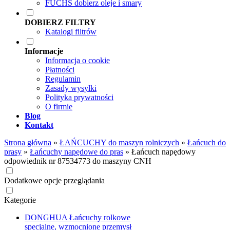
FUCHS dobierz oleje i smary
DOBIERZ FILTRY
Katalogi filtrów
Informacje
Informacja o cookie
Płatności
Regulamin
Zasady wysyłki
Polityka prywatności
O firmie
Blog
Kontakt
Strona główna
»
ŁAŃCUCHY do maszyn rolniczych
»
Łańcuch do
prasy
»
Łańcuchy napędowe do pras
»
Łańcuch napędowy
odpowiednik nr 87534773 do maszyny CNH
Dodatkowe opcje przeglądania
Kategorie
DONGHUA Łańcuchy rolkowe
specjalne, wzmocnione przemysł