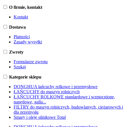
O firmie, kontakt
Kontakt
Dostawa
Płatności
Zasady wysyłki
Zwroty
Formularze zwrotu
Szukaj
Kategorie sklepu
DONGHUA łańcuchy rolkowe i przemysłowe
ŁAŃCUCHY do maszyn rolniczych
ŁAŃCUCHY ROLKOWE standardowe i wzmocnione,
napędowe, galla...
FILTRY do maszyn rolniczych, budowlanych, ciężarowych i
dla przemysłu
Smary i oleje silnikowe Total
DONGHUA łańcuchy rolkowe i przemysłowe