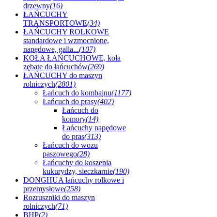
drzewny
(16)
ŁAŃCUCHY
TRANSPORTOWE
(34)
ŁAŃCUCHY ROLKOWE
standardowe i wzmocnione,
napędowe, galla...
(107)
KOŁA ŁAŃCUCHOWE, koła
zębate do łańcuchów
(269)
ŁAŃCUCHY do maszyn
rolniczych
(2801)
Łańcuch do kombajnu
(1177)
Łańcuch do prasy
(402)
Łańcuch do
komory
(14)
Łańcuchy napędowe
do pras
(313)
Łańcuch do wozu
paszowego
(28)
Łańcuchy do koszenia
kukurydzy, sieczkarnie
(190)
DONGHUA łańcuchy rolkowe i
przemysłowe
(258)
Rozruszniki do maszyn
rolniczych
(71)
BHP
(2)