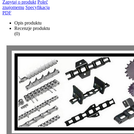
Zapytaj o produkt
Poleć
znajomemu
Specyfikacja
PDF
Opis produktu
Recenzje produktu
(0)