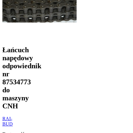
Łańcuch
napędowy
odpowiednik
nr
87534773
do
maszyny
CNH
RAI-
BUD