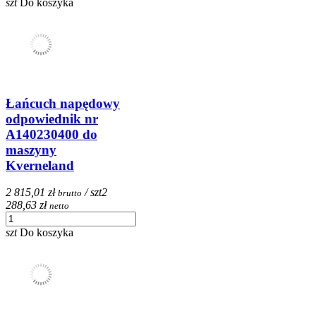
szt
Do koszyka
Łańcuch napędowy
odpowiednik nr
A140230400 do
maszyny
Kverneland
2 815,01 zł
/ szt
2
brutto
288,63 zł
netto
szt
Do koszyka