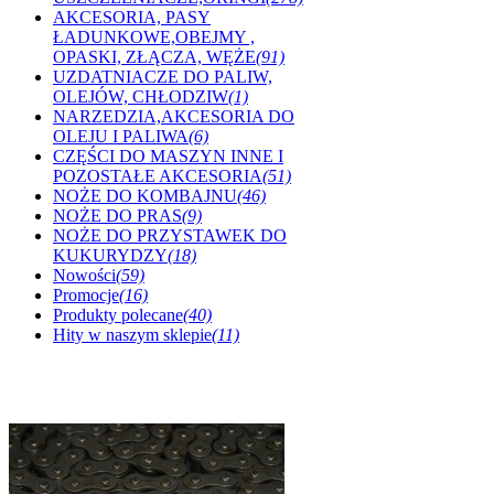
AKCESORIA, PASY
ŁADUNKOWE,OBEJMY ,
OPASKI, ZŁĄCZA, WĘŻE
(91)
UZDATNIACZE DO PALIW,
OLEJÓW, CHŁODZIW
(1)
NARZEDZIA,AKCESORIA DO
OLEJU I PALIWA
(6)
CZĘŚCI DO MASZYN INNE I
POZOSTAŁE AKCESORIA
(51)
NOŻE DO KOMBAJNU
(46)
NOŻE DO PRAS
(9)
NOŻE DO PRZYSTAWEK DO
KUKURYDZY
(18)
Nowości
(59)
Promocje
(16)
Produkty polecane
(40)
Hity w naszym sklepie
(11)