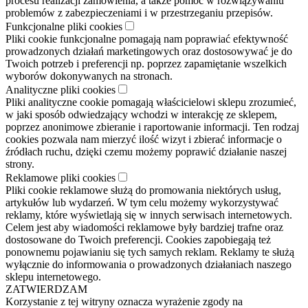
procesu realizacji zamówienia, a także pomoc w rozwiązywaniu
problemów z zabezpieczeniami i w przestrzeganiu przepisów.
Funkcjonalne pliki cookies
Pliki cookie funkcjonalne pomagają nam poprawiać efektywność
prowadzonych działań marketingowych oraz dostosowywać je do
Twoich potrzeb i preferencji np. poprzez zapamiętanie wszelkich
wyborów dokonywanych na stronach.
Analityczne pliki cookies
Pliki analityczne cookie pomagają właścicielowi sklepu zrozumieć,
w jaki sposób odwiedzający wchodzi w interakcję ze sklepem,
poprzez anonimowe zbieranie i raportowanie informacji. Ten rodzaj
cookies pozwala nam mierzyć ilość wizyt i zbierać informacje o
źródłach ruchu, dzięki czemu możemy poprawić działanie naszej
strony.
Reklamowe pliki cookies
Pliki cookie reklamowe służą do promowania niektórych usług,
artykułów lub wydarzeń. W tym celu możemy wykorzystywać
reklamy, które wyświetlają się w innych serwisach internetowych.
Celem jest aby wiadomości reklamowe były bardziej trafne oraz
dostosowane do Twoich preferencji. Cookies zapobiegają też
ponownemu pojawianiu się tych samych reklam. Reklamy te służą
wyłącznie do informowania o prowadzonych działaniach naszego
sklepu internetowego.
ZATWIERDZAM
Korzystanie z tej witryny oznacza wyrażenie zgody na