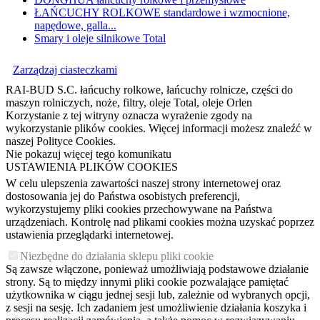
ŁAŃCUCHY ROLKOWE standardowe i wzmocnione,
napędowe, galla...
Smary i oleje silnikowe Total
Zarządzaj ciasteczkami
RAI-BUD S.C. łańcuchy rolkowe, łańcuchy rolnicze, części do
maszyn rolniczych, noże, filtry, oleje Total, oleje Orlen
Korzystanie z tej witryny oznacza wyrażenie zgody na
wykorzystanie plików cookies. Więcej informacji możesz znaleźć w
naszej Polityce Cookies.
Nie pokazuj więcej tego komunikatu
USTAWIENIA PLIKÓW COOKIES
W celu ulepszenia zawartości naszej strony internetowej oraz
dostosowania jej do Państwa osobistych preferencji,
wykorzystujemy pliki cookies przechowywane na Państwa
urządzeniach. Kontrolę nad plikami cookies można uzyskać poprzez
ustawienia przeglądarki internetowej.
Niezbędne do działania sklepu pliki cookie
Są zawsze włączone, ponieważ umożliwiają podstawowe działanie
strony. Są to między innymi pliki cookie pozwalające pamiętać
użytkownika w ciągu jednej sesji lub, zależnie od wybranych opcji,
z sesji na sesję. Ich zadaniem jest umożliwienie działania koszyka i