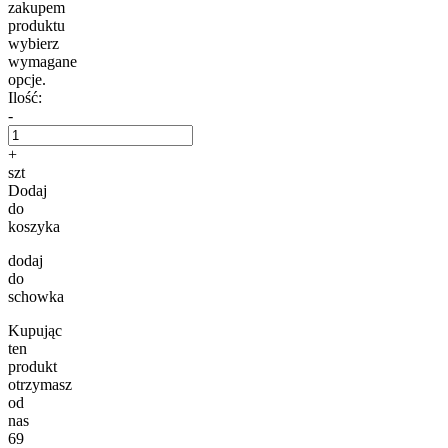
zakupem
produktu
wybierz
wymagane
opcje.
Ilość:
-
+
szt
Dodaj
do
koszyka
dodaj
do
schowka
Kupując
ten
produkt
otrzymasz
od
nas
69