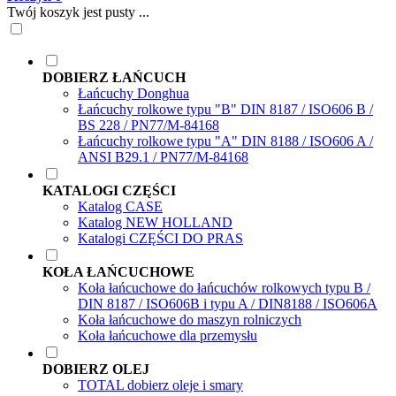
Twój koszyk jest pusty ...
DOBIERZ ŁAŃCUCH
Łańcuchy Donghua
Łańcuchy rolkowe typu "B" DIN 8187 / ISO606 B /
BS 228 / PN77/M-84168
Łańcuchy rolkowe typu "A" DIN 8188 / ISO606 A /
ANSI B29.1 / PN77/M-84168
KATALOGI CZĘŚCI
Katalog CASE
Katalog NEW HOLLAND
Katalogi CZĘŚCI DO PRAS
KOŁA ŁAŃCUCHOWE
Koła łańcuchowe do łańcuchów rolkowych typu B /
DIN 8187 / ISO606B i typu A / DIN8188 / ISO606A
Koła łańcuchowe do maszyn rolniczych
Koła łańcuchowe dla przemysłu
DOBIERZ OLEJ
TOTAL dobierz oleje i smary