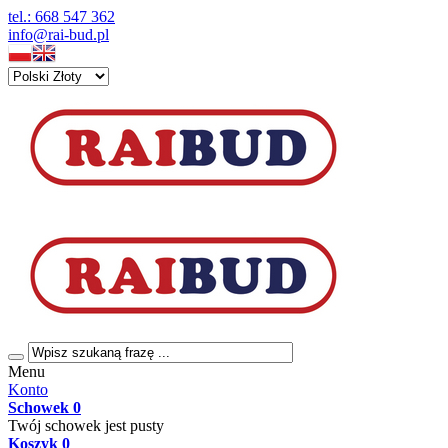
tel.: 668 547 362
info@rai-bud.pl
Menu
Konto
Schowek
0
Twój schowek jest pusty
Koszyk
0