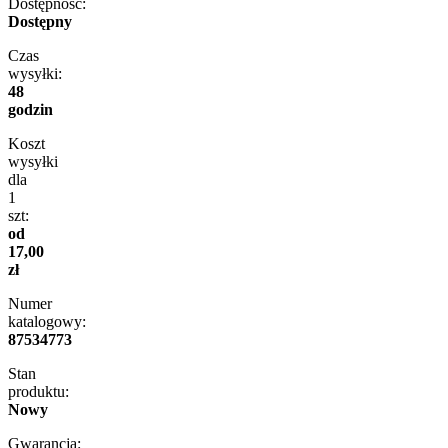
Dostępność:
Dostępny
Czas
wysyłki:
48
godzin
Koszt
wysyłki
dla
1
szt:
od
17,00
zł
Numer
katalogowy:
87534773
Stan
produktu:
Nowy
Gwarancja: