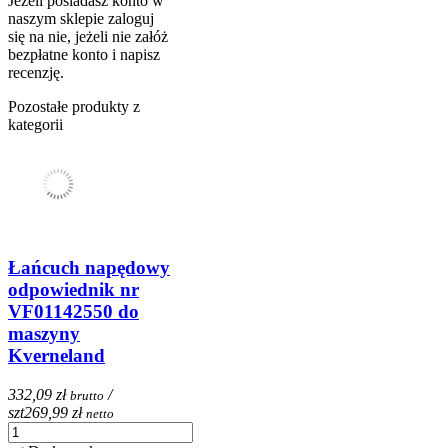
Jeżeli posiadasz konto w
naszym sklepie zaloguj
się na nie, jeżeli nie załóż
bezpłatne konto i napisz
recenzję.
Pozostałe produkty z
kategorii
Łańcuch napędowy
odpowiednik nr
VF01142550 do
maszyny
Kverneland
332,09 zł
/
brutto
szt
269,99 zł
netto