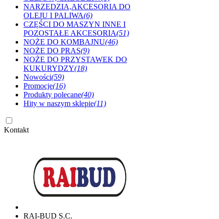
NARZEDZIA,AKCESORIA DO
OLEJU I PALIWA
(6)
CZĘŚCI DO MASZYN INNE I
POZOSTAŁE AKCESORIA
(51)
NOŻE DO KOMBAJNU
(46)
NOŻE DO PRAS
(9)
NOŻE DO PRZYSTAWEK DO
KUKURYDZY
(18)
Nowości
(59)
Promocje
(16)
Produkty polecane
(40)
Hity w naszym sklepie
(11)
Kontakt
RAI-BUD S.C.