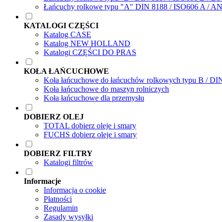
Łańcuchy rolkowe typu "A" DIN 8188 / ISO606 A / A
KATALOGI CZĘŚCI
Katalog CASE
Katalog NEW HOLLAND
Katalogi CZĘŚCI DO PRAS
KOŁA ŁAŃCUCHOWE
Koła łańcuchowe do łańcuchów rolkowych typu B / DI
Koła łańcuchowe do maszyn rolniczych
Koła łańcuchowe dla przemysłu
DOBIERZ OLEJ
TOTAL dobierz oleje i smary
FUCHS dobierz oleje i smary
DOBIERZ FILTRY
Katalogi filtrów
Informacje
Informacja o cookie
Płatności
Regulamin
Zasady wysyłki