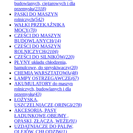
budowlanych, ciężarowych i dla
przemysłu
(2318)
PASKI DO MASZYN
rolniczych
(542)
WAŁKI PRZEKAŹNIKA
MOCY
(70)
CZĘŚCI DO MASZYN
BUDOWLANYCH
(14)
CZĘŚCI DO MASZYN
ROLNICZYCH
(2104)
CZĘŚCI DO SILNIKÓW
(220)
PŁYNY układu chłodzenia,
hamulcowe, do spryskiwaczy
(20)
CHEMIA WARSZTATOWA
(48)
LAMPY OSTRZEGAWCZE
(67)
AKUMULATORY do maszyn
rolniczych, budowlanych i dla
przemysłu
(43)
ŁOŻYSKA,
USZCZELNIACZE,ORINGI
(278)
AKCESORIA, PASY
ŁADUNKOWE,OBEJMY ,
OPASKI, ZŁĄCZA, WĘŻE
(91)
UZDATNIACZE DO PALIW,
OLEJÓW, CHŁODZIW
(1)