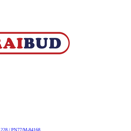
S 228 / PN77/M-84168