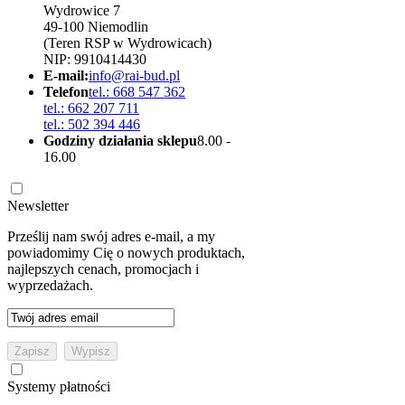
Wydrowice 7
49-100 Niemodlin
(Teren RSP w Wydrowicach)
NIP: 9910414430
E-mail:
info@rai-bud.pl
Telefon
tel.: 668 547 362
tel.: 662 207 711
tel.: 502 394 446
Godziny działania sklepu
8.00 -
16.00
Newsletter
Prześlij nam swój adres e-mail, a my
powiadomimy Cię o nowych produktach,
najlepszych cenach, promocjach i
wyprzedażach.
Systemy płatności