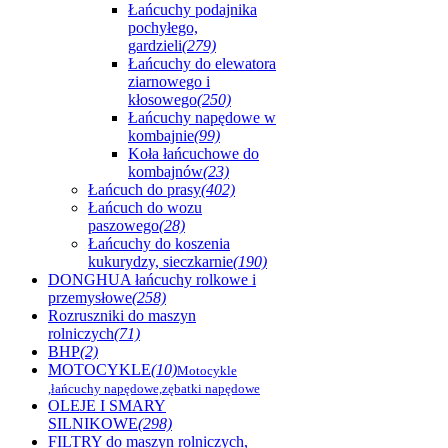
Łańcuchy podajnika
pochyłego,
gardzieli
(279)
Łańcuchy do elewatora
ziarnowego i
kłosowego
(250)
Łańcuchy napędowe w
kombajnie
(99)
Koła łańcuchowe do
kombajnów
(23)
Łańcuch do prasy
(402)
Łańcuch do wozu
paszowego
(28)
Łańcuchy do koszenia
kukurydzy, sieczkarnie
(190)
DONGHUA łańcuchy rolkowe i
przemysłowe
(258)
Rozruszniki do maszyn
rolniczych
(71)
BHP
(2)
MOTOCYKLE
(10)
Motocykle
,łańcuchy napędowe,zębatki napędowe
OLEJE I SMARY
SILNIKOWE
(298)
FILTRY do maszyn rolniczych,