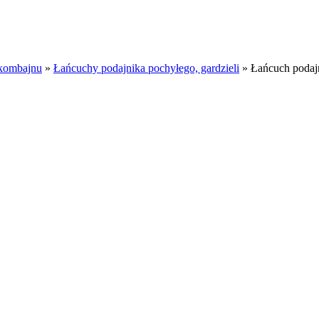
kombajnu
»
Łańcuchy podajnika pochyłego, gardzieli
»
Łańcuch podaj