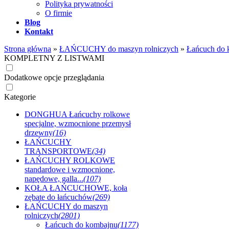
Polityka prywatności
O firmie
Blog
Kontakt
Strona główna
»
ŁAŃCUCHY do maszyn rolniczych
»
Łańcuch do 
KOMPLETNY Z LISTWAMI
Dodatkowe opcje przeglądania
Kategorie
DONGHUA Łańcuchy rolkowe
specjalne, wzmocnione przemysł
drzewny
(16)
ŁAŃCUCHY
TRANSPORTOWE
(34)
ŁAŃCUCHY ROLKOWE
standardowe i wzmocnione,
napędowe, galla...
(107)
KOŁA ŁAŃCUCHOWE, koła
zębate do łańcuchów
(269)
ŁAŃCUCHY do maszyn
rolniczych
(2801)
Łańcuch do kombajnu
(1177)