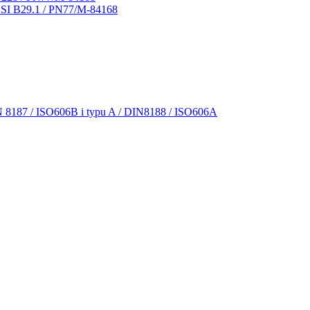
NSI B29.1 / PN77/M-84168
N 8187 / ISO606B i typu A / DIN8188 / ISO606A