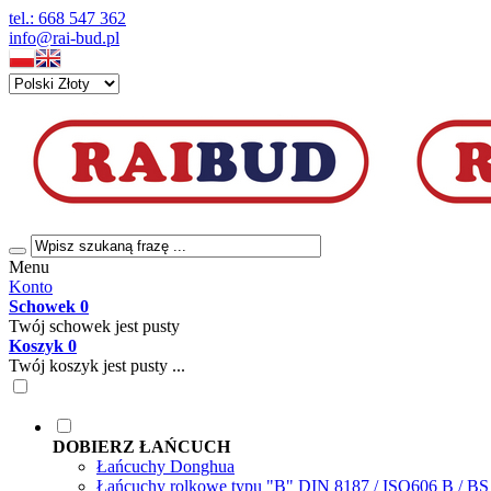
tel.: 668 547 362
info@rai-bud.pl
Menu
Konto
Schowek
0
Twój schowek jest pusty
Koszyk
0
Twój koszyk jest pusty ...
DOBIERZ ŁAŃCUCH
Łańcuchy Donghua
Łańcuchy rolkowe typu "B" DIN 8187 / ISO606 B / B