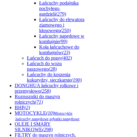
Łańcuchy podajnika
pochyłego,
gardzieli
(279)
Łańcuchy do elewatora
ziarnowego i
kłosowego
(250)
Łańcuchy napędowe w
kombajnie
(99)
Koła łańcuchowe do
kombajnów
(23)
Łańcuch do prasy
(402)
Łańcuch do wozu
paszowego
(28)
Łańcuchy do koszenia
kukurydzy, sieczkarnie
(190)
DONGHUA łańcuchy rolkowe i
przemysłowe
(258)
Rozruszniki do maszyn
rolniczych
(71)
BHP
(2)
MOTOCYKLE
(10)
Motocykle
,łańcuchy napędowe,zębatki napędowe
OLEJE I SMARY
SILNIKOWE
(298)
FILTRY do maszyn rolniczych,