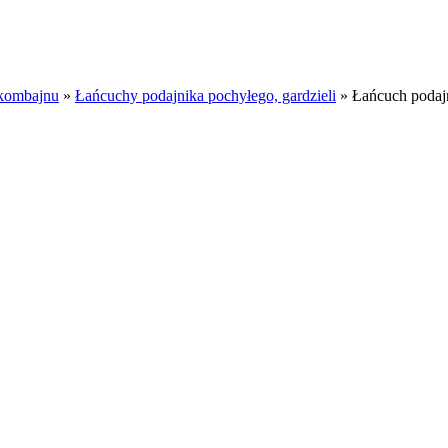
kombajnu
»
Łańcuchy podajnika pochyłego, gardzieli
»
Łańcuch podaj