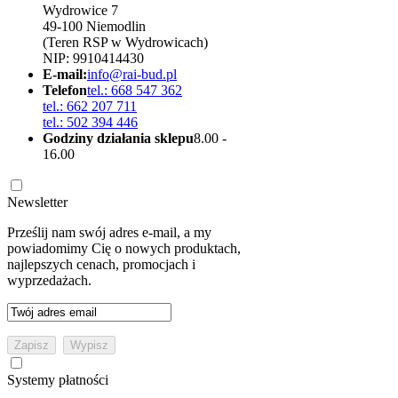
Wydrowice 7
49-100 Niemodlin
(Teren RSP w Wydrowicach)
NIP: 9910414430
E-mail:
info@rai-bud.pl
Telefon
tel.: 668 547 362
tel.: 662 207 711
tel.: 502 394 446
Godziny działania sklepu
8.00 -
16.00
Newsletter
Prześlij nam swój adres e-mail, a my
powiadomimy Cię o nowych produktach,
najlepszych cenach, promocjach i
wyprzedażach.
Systemy płatności