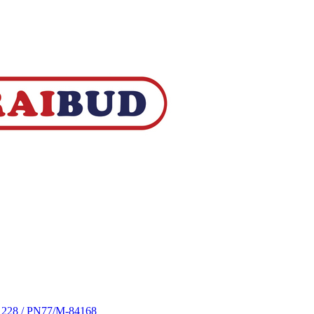
S 228 / PN77/M-84168