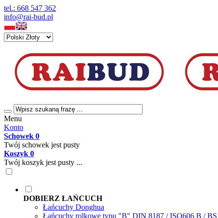
tel.: 668 547 362
info@rai-bud.pl
Menu
Konto
Schowek
0
Twój schowek jest pusty
Koszyk
0
Twój koszyk jest pusty ...
DOBIERZ ŁAŃCUCH
Łańcuchy Donghua
Łańcuchy rolkowe typu "B" DIN 8187 / ISO606 B / B