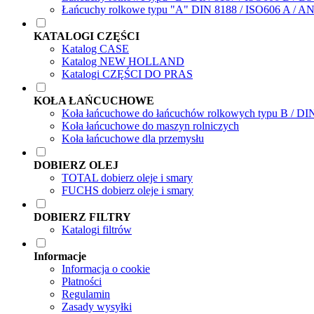
Łańcuchy rolkowe typu "A" DIN 8188 / ISO606 A / A
KATALOGI CZĘŚCI
Katalog CASE
Katalog NEW HOLLAND
Katalogi CZĘŚCI DO PRAS
KOŁA ŁAŃCUCHOWE
Koła łańcuchowe do łańcuchów rolkowych typu B / DI
Koła łańcuchowe do maszyn rolniczych
Koła łańcuchowe dla przemysłu
DOBIERZ OLEJ
TOTAL dobierz oleje i smary
FUCHS dobierz oleje i smary
DOBIERZ FILTRY
Katalogi filtrów
Informacje
Informacja o cookie
Płatności
Regulamin
Zasady wysyłki