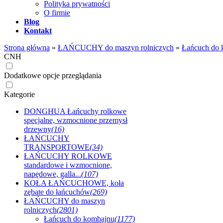
Polityka prywatności
O firmie
Blog
Kontakt
Strona główna
»
ŁAŃCUCHY do maszyn rolniczych
»
Łańcuch do 
CNH
Dodatkowe opcje przeglądania
Kategorie
DONGHUA Łańcuchy rolkowe
specjalne, wzmocnione przemysł
drzewny
(16)
ŁAŃCUCHY
TRANSPORTOWE
(34)
ŁAŃCUCHY ROLKOWE
standardowe i wzmocnione,
napędowe, galla...
(107)
KOŁA ŁAŃCUCHOWE, koła
zębate do łańcuchów
(269)
ŁAŃCUCHY do maszyn
rolniczych
(2801)
Łańcuch do kombajnu
(1177)