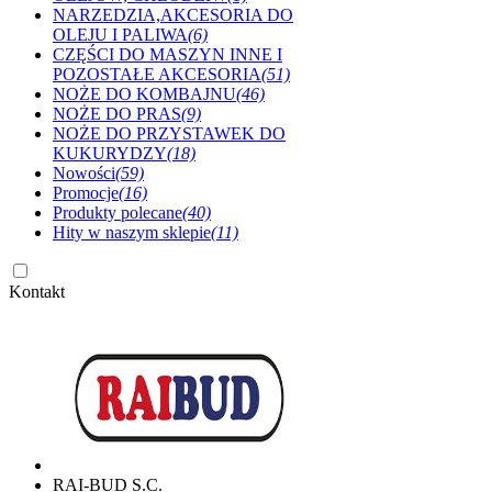
NARZEDZIA,AKCESORIA DO
OLEJU I PALIWA
(6)
CZĘŚCI DO MASZYN INNE I
POZOSTAŁE AKCESORIA
(51)
NOŻE DO KOMBAJNU
(46)
NOŻE DO PRAS
(9)
NOŻE DO PRZYSTAWEK DO
KUKURYDZY
(18)
Nowości
(59)
Promocje
(16)
Produkty polecane
(40)
Hity w naszym sklepie
(11)
Kontakt
RAI-BUD S.C.