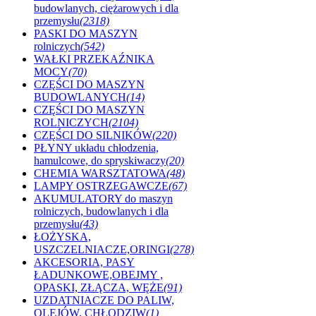
budowlanych, ciężarowych i dla
przemysłu
(2318)
PASKI DO MASZYN
rolniczych
(542)
WAŁKI PRZEKAŹNIKA
MOCY
(70)
CZĘŚCI DO MASZYN
BUDOWLANYCH
(14)
CZĘŚCI DO MASZYN
ROLNICZYCH
(2104)
CZĘŚCI DO SILNIKÓW
(220)
PŁYNY układu chłodzenia,
hamulcowe, do spryskiwaczy
(20)
CHEMIA WARSZTATOWA
(48)
LAMPY OSTRZEGAWCZE
(67)
AKUMULATORY do maszyn
rolniczych, budowlanych i dla
przemysłu
(43)
ŁOŻYSKA,
USZCZELNIACZE,ORINGI
(278)
AKCESORIA, PASY
ŁADUNKOWE,OBEJMY ,
OPASKI, ZŁĄCZA, WĘŻE
(91)
UZDATNIACZE DO PALIW,
OLEJÓW, CHŁODZIW
(1)