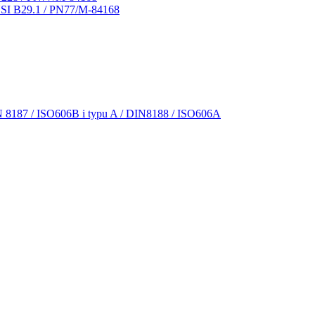
NSI B29.1 / PN77/M-84168
N 8187 / ISO606B i typu A / DIN8188 / ISO606A