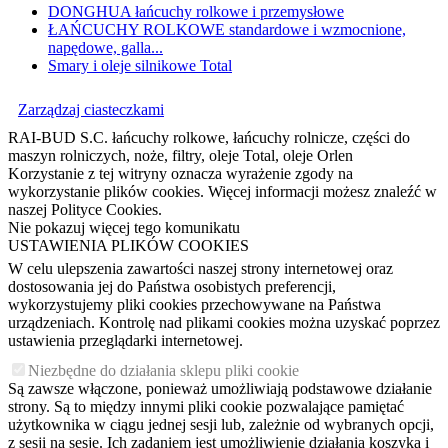
DONGHUA łańcuchy rolkowe i przemysłowe
ŁAŃCUCHY ROLKOWE standardowe i wzmocnione,
napędowe, galla...
Smary i oleje silnikowe Total
Zarządzaj ciasteczkami
RAI-BUD S.C. łańcuchy rolkowe, łańcuchy rolnicze, części do
maszyn rolniczych, noże, filtry, oleje Total, oleje Orlen
Korzystanie z tej witryny oznacza wyrażenie zgody na
wykorzystanie plików cookies. Więcej informacji możesz znaleźć w
naszej Polityce Cookies.
Nie pokazuj więcej tego komunikatu
USTAWIENIA PLIKÓW COOKIES
W celu ulepszenia zawartości naszej strony internetowej oraz
dostosowania jej do Państwa osobistych preferencji,
wykorzystujemy pliki cookies przechowywane na Państwa
urządzeniach. Kontrolę nad plikami cookies można uzyskać poprzez
ustawienia przeglądarki internetowej.
Niezbędne do działania sklepu pliki cookie
Są zawsze włączone, ponieważ umożliwiają podstawowe działanie
strony. Są to między innymi pliki cookie pozwalające pamiętać
użytkownika w ciągu jednej sesji lub, zależnie od wybranych opcji,
z sesji na sesję. Ich zadaniem jest umożliwienie działania koszyka i