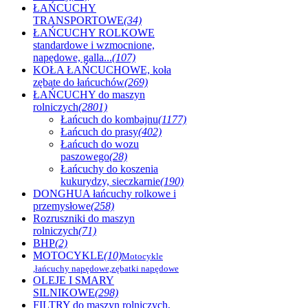
ŁAŃCUCHY
TRANSPORTOWE
(34)
ŁAŃCUCHY ROLKOWE
standardowe i wzmocnione,
napędowe, galla...
(107)
KOŁA ŁAŃCUCHOWE, koła
zębate do łańcuchów
(269)
ŁAŃCUCHY do maszyn
rolniczych
(2801)
Łańcuch do kombajnu
(1177)
Łańcuch do prasy
(402)
Łańcuch do wozu
paszowego
(28)
Łańcuchy do koszenia
kukurydzy, sieczkarnie
(190)
DONGHUA łańcuchy rolkowe i
przemysłowe
(258)
Rozruszniki do maszyn
rolniczych
(71)
BHP
(2)
MOTOCYKLE
(10)
Motocykle
,łańcuchy napędowe,zębatki napędowe
OLEJE I SMARY
SILNIKOWE
(298)
FILTRY do maszyn rolniczych,