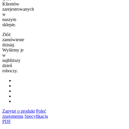
Klientów
zarejestrowanych
w
naszym
sklepie.
Złóż
zamówienie
dzisiaj.
Wyślemy je
w
najbliższy
dzień
roboczy.
Zapytaj o produkt
Poleć
znajomemu
Specyfikacja
PDF