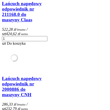
Łańcuch napędowy
odpowiednik nr
211168.0 do
maszyny Claas
522,28 zł
/
brutto
szt
424,62 zł
netto
szt
Do koszyka
Łańcuch napędowy
odpowiednik nr
2000886 do
maszyny CNH
286,33 zł
/
brutto
szt
232,79 zł
netto