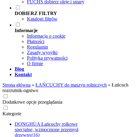
FUCHS dobierz oleje i smary
DOBIERZ FILTRY
Katalogi filtrów
Informacje
Informacja o cookie
Płatności
Regulamin
Zasady wysyłki
Polityka prywatności
O firmie
Blog
Kontakt
Strona główna
»
ŁAŃCUCHY do maszyn rolniczych
»
Łańcuch
rozrzutnik-ogniwo
Dodatkowe opcje przeglądania
Kategorie
DONGHUA Łańcuchy rolkowe
specjalne, wzmocnione przemysł
drzewny
(16)