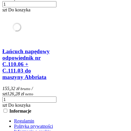
szt
Do koszyka
Łańcuch napędowy
odpowiednik nr
C.110.06 +
C.111.03 do
maszyny Abbriata
155,32 zł
/
brutto
szt
126,28 zł
netto
szt
Do koszyka
Informacje
Regulamin
Polityka prywatności