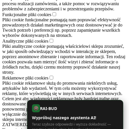
procesu realizacji zamówienia, a także pomoc w rozwiązywaniu
problemów z zabezpieczeniami i w przestrzeganiu przepisów.
Funkcjonalne pliki cookies
Pliki cookie funkcjonalne pomagają nam poprawiać efektywność
prowadzonych działań marketingowych oraz dostosowywać je do
Twoich potrzeb i preferencji np. poprzez zapamiętanie wszelkich
wyborów dokonywanych na stronach.
Analityczne pliki cookies
Pliki analityczne cookie pomagają właścicielowi sklepu zrozumieć,
w jaki sposób odwiedzający wchodzi w interakcję ze sklepem,
poprzez anonimowe zbieranie i raportowanie informacji. Ten rodzaj
cookies pozwala nam mierzyć ilość wizyt i zbierać informacje o
źródłach ruchu, dzięki czemu możemy poprawić działanie naszej
strony.
Reklamowe pliki cookies
Pliki cookie reklamowe służą do promowania niektórych usług,
artykułów lub wydarzeń. W tym celu możemy wykorzystywać
reklamy, które wyświetlają się w innych serwisach internetowych.
Celem jest aby wiadomości reklamowe były bardziej trafne oraz
dostosowane do Twoich preferencji. Cookies zapobiegają też
RAI-BUD
ponownemu pojawianiu się tych samych reklam. Reklamy te służą
AI
wyłącznie do informowania o prowadzonych działaniach naszego
Wypróbuj naszego asystenta AI!
sklepu internetowego.
Teraz szybsze odpowiedzi i wyższa dokładność —
ZATWIERDZAM