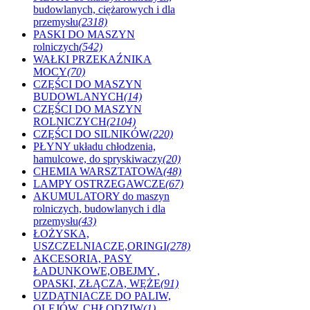
budowlanych, ciężarowych i dla
przemysłu
(2318)
PASKI DO MASZYN
rolniczych
(542)
WAŁKI PRZEKAŹNIKA
MOCY
(70)
CZĘŚCI DO MASZYN
BUDOWLANYCH
(14)
CZĘŚCI DO MASZYN
ROLNICZYCH
(2104)
CZĘŚCI DO SILNIKÓW
(220)
PŁYNY układu chłodzenia,
hamulcowe, do spryskiwaczy
(20)
CHEMIA WARSZTATOWA
(48)
LAMPY OSTRZEGAWCZE
(67)
AKUMULATORY do maszyn
rolniczych, budowlanych i dla
przemysłu
(43)
ŁOŻYSKA,
USZCZELNIACZE,ORINGI
(278)
AKCESORIA, PASY
ŁADUNKOWE,OBEJMY ,
OPASKI, ZŁĄCZA, WĘŻE
(91)
UZDATNIACZE DO PALIW,
OLEJÓW, CHŁODZIW
(1)