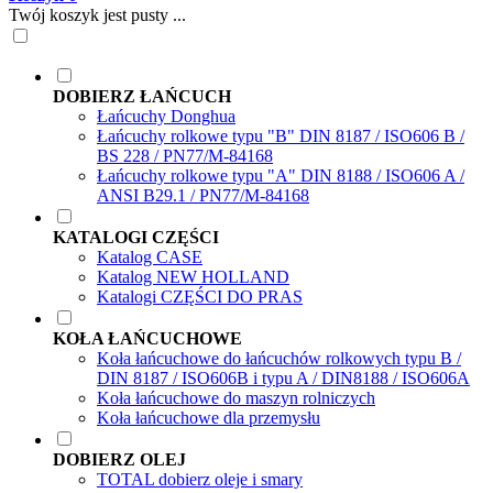
Twój koszyk jest pusty ...
DOBIERZ ŁAŃCUCH
Łańcuchy Donghua
Łańcuchy rolkowe typu "B" DIN 8187 / ISO606 B /
BS 228 / PN77/M-84168
Łańcuchy rolkowe typu "A" DIN 8188 / ISO606 A /
ANSI B29.1 / PN77/M-84168
KATALOGI CZĘŚCI
Katalog CASE
Katalog NEW HOLLAND
Katalogi CZĘŚCI DO PRAS
KOŁA ŁAŃCUCHOWE
Koła łańcuchowe do łańcuchów rolkowych typu B /
DIN 8187 / ISO606B i typu A / DIN8188 / ISO606A
Koła łańcuchowe do maszyn rolniczych
Koła łańcuchowe dla przemysłu
DOBIERZ OLEJ
TOTAL dobierz oleje i smary