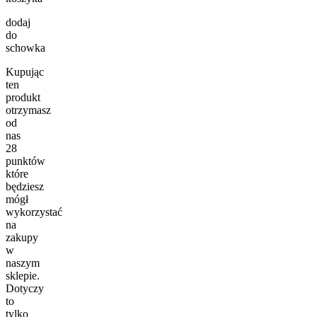
dodaj
do
schowka
Kupując
ten
produkt
otrzymasz
od
nas
28
punktów
które
będziesz
mógł
wykorzystać
na
zakupy
w
naszym
sklepie.
Dotyczy
to
tylko