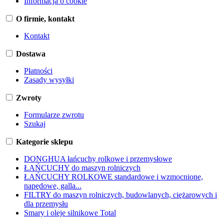
Informacja o cookie
O firmie, kontakt
Kontakt
Dostawa
Płatności
Zasady wysyłki
Zwroty
Formularze zwrotu
Szukaj
Kategorie sklepu
DONGHUA łańcuchy rolkowe i przemysłowe
ŁAŃCUCHY do maszyn rolniczych
ŁAŃCUCHY ROLKOWE standardowe i wzmocnione,
napędowe, galla...
FILTRY do maszyn rolniczych, budowlanych, ciężarowych i
dla przemysłu
Smary i oleje silnikowe Total