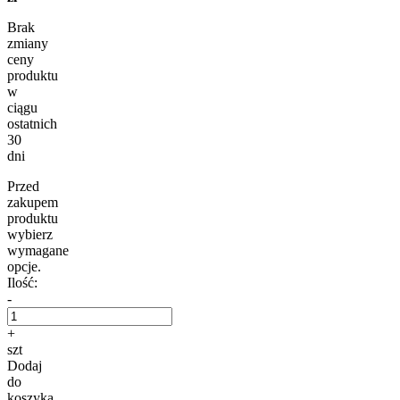
Brak
zmiany
ceny
produktu
w
ciągu
ostatnich
30
dni
Przed
zakupem
produktu
wybierz
wymagane
opcje.
Ilość:
-
+
szt
Dodaj
do
koszyka