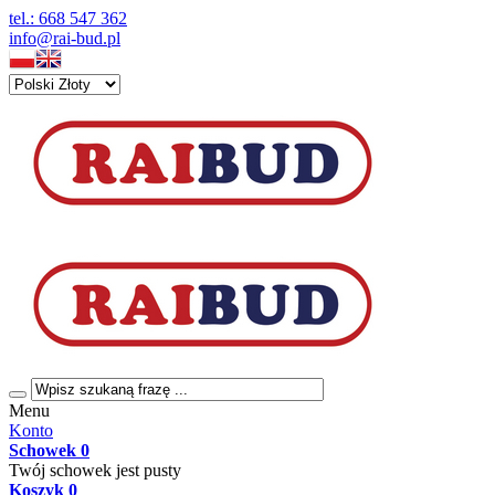
tel.: 668 547 362
info@rai-bud.pl
Menu
Konto
Schowek
0
Twój schowek jest pusty
Koszyk
0