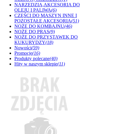
NARZEDZIA,AKCESORIA DO
OLEJU I PALIWA
(6)
CZĘŚCI DO MASZYN INNE I
POZOSTAŁE AKCESORIA
(51)
NOŻE DO KOMBAJNU
(46)
NOŻE DO PRAS
(9)
NOŻE DO PRZYSTAWEK DO
KUKURYDZY
(18)
Nowości
(59)
Promocje
(16)
Produkty polecane
(40)
Hity w naszym sklepie
(11)