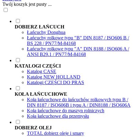
Twój koszyk jest pusty ...
DOBIERZ ŁAŃCUCH
Łańcuchy Donghua
Łańcuchy rolkowe typu "B" DIN 8187 / ISO606 B /
BS 228 / PN77/M-84168
Łańcuchy rolkowe typu "A" DIN 8188 / ISO606 A /
ANSI B29.1 / PN77/M-84168
KATALOGI CZĘŚCI
Katalog CASE
Katalog NEW HOLLAND
Katalogi CZĘŚCI DO PRAS
KOŁA ŁAŃCUCHOWE
Koła łańcuchowe do łańcuchów rolkowych typu B /
DIN 8187 / ISO606B i typu A / DIN8188 / ISO606A
Koła łańcuchowe do maszyn rolniczych
Koła łańcuchowe dla przemysłu
DOBIERZ OLEJ
TOTAL dobierz oleje i smary