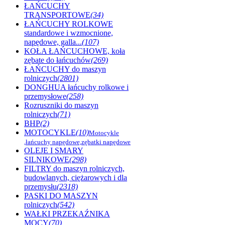
ŁAŃCUCHY
TRANSPORTOWE
(34)
ŁAŃCUCHY ROLKOWE
standardowe i wzmocnione,
napędowe, galla...
(107)
KOŁA ŁAŃCUCHOWE, koła
zębate do łańcuchów
(269)
ŁAŃCUCHY do maszyn
rolniczych
(2801)
DONGHUA łańcuchy rolkowe i
przemysłowe
(258)
Rozruszniki do maszyn
rolniczych
(71)
BHP
(2)
MOTOCYKLE
(10)
Motocykle
,łańcuchy napędowe,zębatki napędowe
OLEJE I SMARY
SILNIKOWE
(298)
FILTRY do maszyn rolniczych,
budowlanych, ciężarowych i dla
przemysłu
(2318)
PASKI DO MASZYN
rolniczych
(542)
WAŁKI PRZEKAŹNIKA
MOCY
(70)