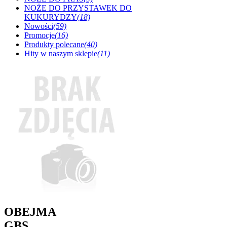
NOŻE DO PRZYSTAWEK DO
KUKURYDZY
(18)
Nowości
(59)
Promocje
(16)
Produkty polecane
(40)
Hity w naszym sklepie
(11)
OBEJMA
GBS