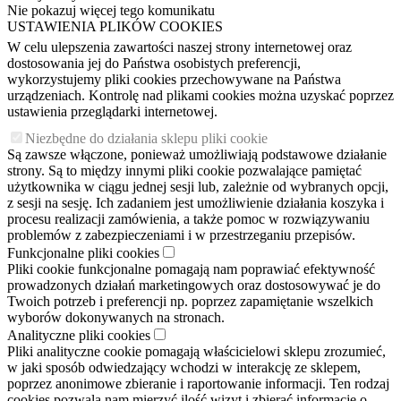
Nie pokazuj więcej tego komunikatu
USTAWIENIA PLIKÓW COOKIES
W celu ulepszenia zawartości naszej strony internetowej oraz
dostosowania jej do Państwa osobistych preferencji,
wykorzystujemy pliki cookies przechowywane na Państwa
urządzeniach. Kontrolę nad plikami cookies można uzyskać poprzez
ustawienia przeglądarki internetowej.
Niezbędne do działania sklepu pliki cookie
Są zawsze włączone, ponieważ umożliwiają podstawowe działanie
strony. Są to między innymi pliki cookie pozwalające pamiętać
użytkownika w ciągu jednej sesji lub, zależnie od wybranych opcji,
z sesji na sesję. Ich zadaniem jest umożliwienie działania koszyka i
procesu realizacji zamówienia, a także pomoc w rozwiązywaniu
problemów z zabezpieczeniami i w przestrzeganiu przepisów.
Funkcjonalne pliki cookies
Pliki cookie funkcjonalne pomagają nam poprawiać efektywność
prowadzonych działań marketingowych oraz dostosowywać je do
Twoich potrzeb i preferencji np. poprzez zapamiętanie wszelkich
wyborów dokonywanych na stronach.
Analityczne pliki cookies
Pliki analityczne cookie pomagają właścicielowi sklepu zrozumieć,
w jaki sposób odwiedzający wchodzi w interakcję ze sklepem,
poprzez anonimowe zbieranie i raportowanie informacji. Ten rodzaj
cookies pozwala nam mierzyć ilość wizyt i zbierać informacje o