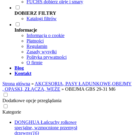
FUCHS dobierz oleje i smary
DOBIERZ FILTRY
Katalogi filtrów
Informacje
Informacja o cookie
Płatności
Regulamin
Zasady wysyłki
Polityka prywatności
O firmie
Blog
Kontakt
Strona główna
»
AKCESORIA, PASY ŁADUNKOWE,OBEJMY
, OPASKI, ZŁĄCZA, WĘŻE
»
OBEJMA GBS 29-31 M6
Dodatkowe opcje przeglądania
Kategorie
DONGHUA Łańcuchy rolkowe
specjalne, wzmocnione przemysł
drzewny
(16)