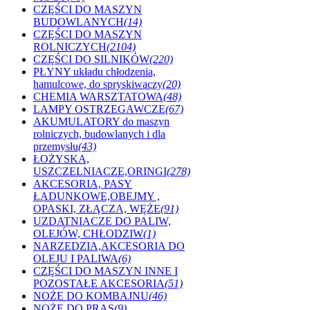
CZĘŚCI DO MASZYN
BUDOWLANYCH
(14)
CZĘŚCI DO MASZYN
ROLNICZYCH
(2104)
CZĘŚCI DO SILNIKÓW
(220)
PŁYNY układu chłodzenia,
hamulcowe, do spryskiwaczy
(20)
CHEMIA WARSZTATOWA
(48)
LAMPY OSTRZEGAWCZE
(67)
AKUMULATORY do maszyn
rolniczych, budowlanych i dla
przemysłu
(43)
ŁOŻYSKA,
USZCZELNIACZE,ORINGI
(278)
AKCESORIA, PASY
ŁADUNKOWE,OBEJMY ,
OPASKI, ZŁĄCZA, WĘŻE
(91)
UZDATNIACZE DO PALIW,
OLEJÓW, CHŁODZIW
(1)
NARZEDZIA,AKCESORIA DO
OLEJU I PALIWA
(6)
CZĘŚCI DO MASZYN INNE I
POZOSTAŁE AKCESORIA
(51)
NOŻE DO KOMBAJNU
(46)
NOŻE DO PRAS
(9)