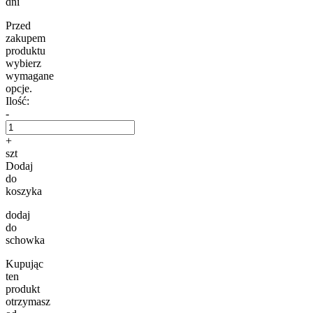
dni
Przed
zakupem
produktu
wybierz
wymagane
opcje.
Ilość:
-
+
szt
Dodaj
do
koszyka
dodaj
do
schowka
Kupując
ten
produkt
otrzymasz