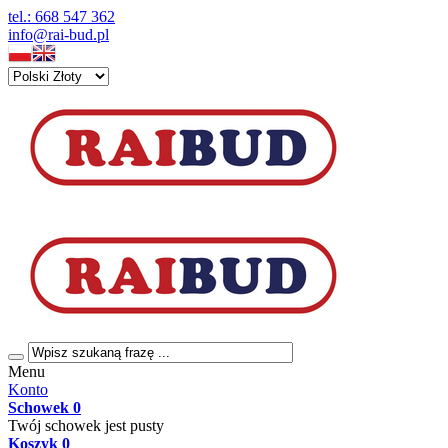
tel.: 668 547 362
info@rai-bud.pl
Menu
Konto
Schowek
0
Twój schowek jest pusty
Koszyk
0