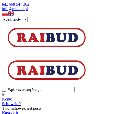
tel.: 668 547 362
info@rai-bud.pl
Menu
Konto
Schowek
0
Twój schowek jest pusty
Koszyk
0