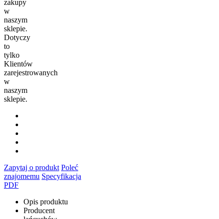
zakupy
w
naszym
sklepie.
Dotyczy
to
tylko
Klientów
zarejestrowanych
w
naszym
sklepie.
Zapytaj o produkt
Poleć
znajomemu
Specyfikacja
PDF
Opis produktu
Producent