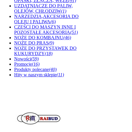
OPASKI, ZŁĄCZA, WĘŻE
(91)
UZDATNIACZE DO PALIW,
OLEJÓW, CHŁODZIW
(1)
NARZEDZIA,AKCESORIA DO
OLEJU I PALIWA
(6)
CZĘŚCI DO MASZYN INNE I
POZOSTAŁE AKCESORIA
(51)
NOŻE DO KOMBAJNU
(46)
NOŻE DO PRAS
(9)
NOŻE DO PRZYSTAWEK DO
KUKURYDZY
(18)
Nowości
(59)
Promocje
(16)
Produkty polecane
(40)
Hity w naszym sklepie
(11)