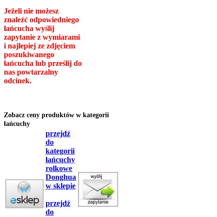
Jeżeli nie możesz
znaleźć odpowiedniego
łańcucha wyślij
zapytanie z wymiarami
i najlepiej ze zdjęciem
poszukiwanego
łańcucha lub prześlij do
nas powtarzalny
odcinek.
Zobacz ceny produktów w kategorii
łańcuchy
przejdź
do
kategorii
łańcuchy
rolkowe
Donghua
w sklepie
przejdź
do