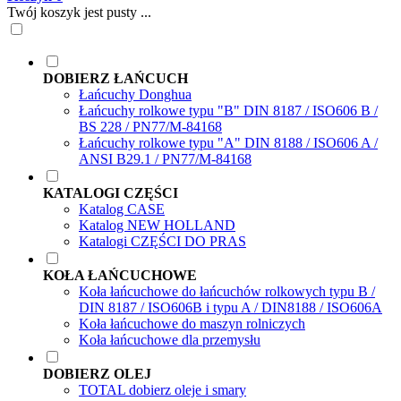
Twój koszyk jest pusty ...
DOBIERZ ŁAŃCUCH
Łańcuchy Donghua
Łańcuchy rolkowe typu "B" DIN 8187 / ISO606 B /
BS 228 / PN77/M-84168
Łańcuchy rolkowe typu "A" DIN 8188 / ISO606 A /
ANSI B29.1 / PN77/M-84168
KATALOGI CZĘŚCI
Katalog CASE
Katalog NEW HOLLAND
Katalogi CZĘŚCI DO PRAS
KOŁA ŁAŃCUCHOWE
Koła łańcuchowe do łańcuchów rolkowych typu B /
DIN 8187 / ISO606B i typu A / DIN8188 / ISO606A
Koła łańcuchowe do maszyn rolniczych
Koła łańcuchowe dla przemysłu
DOBIERZ OLEJ
TOTAL dobierz oleje i smary