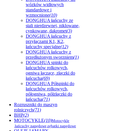
wózków widłowych
standardowe i
wzmocnione
(10)
DONGHUA łańcuchy ze
stali nierdzewnej, niklowane,
cynkowane, dakromet
(3)
DONGHUA łańcuchy z
przyłączami K1, K2,
łańcuchy specjalne
(12)
DONGHUA łańcuchy z
przedłużonym sworzniem
(1)
DONGHUA spinki do
łańcuchów rolkowych,
ogniwa łączące, złączki do
łańcucha
(69)
DONGHUA Półspinki do
łańcuchów rolkowych,
półogniwa, półzłączki do
łańcucha
(71)
Rozruszniki do maszyn
rolniczych
(71)
BHP
(2)
MOTOCYKLE
(10)
Motocykle
,łańcuchy napędowe,zębatki napędowe
OLEJE I SMARY