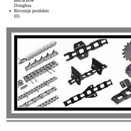
łańcuchów
Donghua
Recenzje produktu
(0)