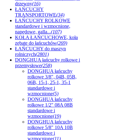
drzewny
(16)
ŁAŃCUCHY
TRANSPORTOWE
(34)
ŁAŃCUCHY ROLKOWE
standardowe i wzmocnione,
napędowe, galla...
(107)
KOŁA ŁAŃCUCHOWE, koła
zębate do łańcuchów
(269)
ŁAŃCUCHY do maszyn
rolniczych
(2801)
DONGHUA łańcuchy rolkowe i
przemysłowe
(258)
DONGHUA łańcuchy
rolkowe 3/8", 04B, 05B,
06B, 15-1, 25-1, 35-1
standardowe i
wzmocnione
(5)
DONGHUA łańcuchy
rolkowe 1/2" 08A 08B
standardowe i
wzmocnione
(19)
DONGHUA łańcuchy
rolkowe 5/8" 10A 10B
standardowe i
wzmocnione
(11)