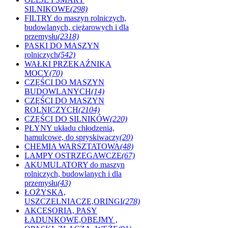
SILNIKOWE
(298)
FILTRY do maszyn rolniczych,
budowlanych, ciężarowych i dla
przemysłu
(2318)
PASKI DO MASZYN
rolniczych
(542)
WAŁKI PRZEKAŹNIKA
MOCY
(70)
CZĘŚCI DO MASZYN
BUDOWLANYCH
(14)
CZĘŚCI DO MASZYN
ROLNICZYCH
(2104)
CZĘŚCI DO SILNIKÓW
(220)
PŁYNY układu chłodzenia,
hamulcowe, do spryskiwaczy
(20)
CHEMIA WARSZTATOWA
(48)
LAMPY OSTRZEGAWCZE
(67)
AKUMULATORY do maszyn
rolniczych, budowlanych i dla
przemysłu
(43)
ŁOŻYSKA,
USZCZELNIACZE,ORINGI
(278)
AKCESORIA, PASY
ŁADUNKOWE,OBEJMY ,