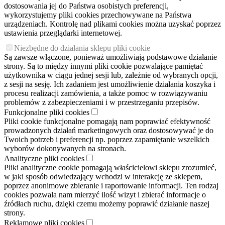
dostosowania jej do Państwa osobistych preferencji,
wykorzystujemy pliki cookies przechowywane na Państwa
urządzeniach. Kontrolę nad plikami cookies można uzyskać poprzez
ustawienia przeglądarki internetowej.
Niezbędne do działania sklepu pliki cookie
Są zawsze włączone, ponieważ umożliwiają podstawowe działanie
strony. Są to między innymi pliki cookie pozwalające pamiętać
użytkownika w ciągu jednej sesji lub, zależnie od wybranych opcji,
z sesji na sesję. Ich zadaniem jest umożliwienie działania koszyka i
procesu realizacji zamówienia, a także pomoc w rozwiązywaniu
problemów z zabezpieczeniami i w przestrzeganiu przepisów.
Funkcjonalne pliki cookies
Pliki cookie funkcjonalne pomagają nam poprawiać efektywność
prowadzonych działań marketingowych oraz dostosowywać je do
Twoich potrzeb i preferencji np. poprzez zapamiętanie wszelkich
wyborów dokonywanych na stronach.
Analityczne pliki cookies
Pliki analityczne cookie pomagają właścicielowi sklepu zrozumieć,
w jaki sposób odwiedzający wchodzi w interakcję ze sklepem,
poprzez anonimowe zbieranie i raportowanie informacji. Ten rodzaj
cookies pozwala nam mierzyć ilość wizyt i zbierać informacje o
źródłach ruchu, dzięki czemu możemy poprawić działanie naszej
strony.
Reklamowe pliki cookies