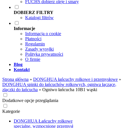
FUCHS dobierz oleje i smary
DOBIERZ FILTRY
Katalogi filtrów
Informacje
Informacja o cookie
Płatności
Regulamin
Zasady wysyłki
Polityka prywatności
O firmie
Blog
Kontakt
Strona główna
»
DONGHUA łańcuchy rolkowe i przemysłowe
»
DONGHUA spinki do łańcuchów rolkowych, ogniwa łączące,
złączki do łańcucha
»
Ogniwo łańcucha 10B1 wąski
Dodatkowe opcje przeglądania
Kategorie
DONGHUA Łańcuchy rolkowe
specjalne, wzmocnione przemysł