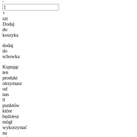
-
+
szt
Dodaj
do
koszyka
dodaj
do
schowka
Kupując
ten
produkt
otrzymasz
od
nas
9
punktów
które
będziesz
mógł
wykorzystać
na