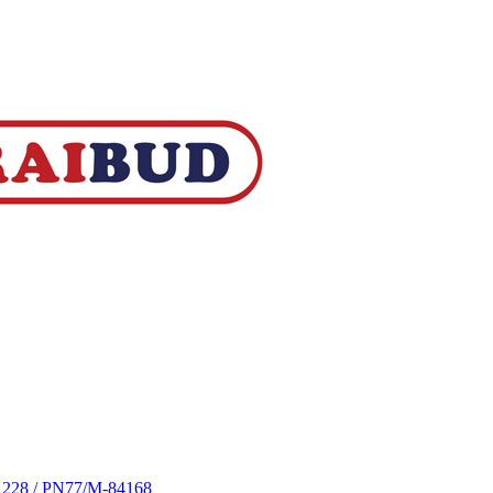
S 228 / PN77/M-84168