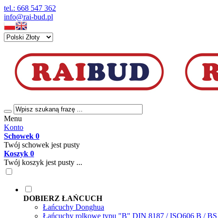
tel.: 668 547 362
info@rai-bud.pl
Menu
Konto
Schowek
0
Twój schowek jest pusty
Koszyk
0
Twój koszyk jest pusty ...
DOBIERZ ŁAŃCUCH
Łańcuchy Donghua
Łańcuchy rolkowe typu "B" DIN 8187 / ISO606 B / B