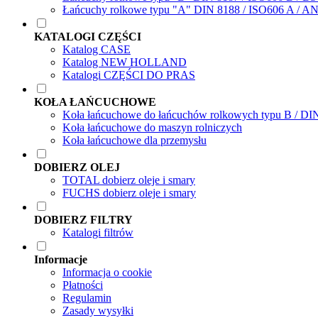
Łańcuchy rolkowe typu "A" DIN 8188 / ISO606 A / A
KATALOGI CZĘŚCI
Katalog CASE
Katalog NEW HOLLAND
Katalogi CZĘŚCI DO PRAS
KOŁA ŁAŃCUCHOWE
Koła łańcuchowe do łańcuchów rolkowych typu B / DI
Koła łańcuchowe do maszyn rolniczych
Koła łańcuchowe dla przemysłu
DOBIERZ OLEJ
TOTAL dobierz oleje i smary
FUCHS dobierz oleje i smary
DOBIERZ FILTRY
Katalogi filtrów
Informacje
Informacja o cookie
Płatności
Regulamin
Zasady wysyłki