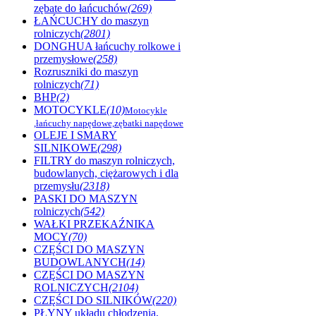
zębate do łańcuchów
(269)
ŁAŃCUCHY do maszyn
rolniczych
(2801)
DONGHUA łańcuchy rolkowe i
przemysłowe
(258)
Rozruszniki do maszyn
rolniczych
(71)
BHP
(2)
MOTOCYKLE
(10)
Motocykle
,łańcuchy napędowe,zębatki napędowe
OLEJE I SMARY
SILNIKOWE
(298)
FILTRY do maszyn rolniczych,
budowlanych, ciężarowych i dla
przemysłu
(2318)
PASKI DO MASZYN
rolniczych
(542)
WAŁKI PRZEKAŹNIKA
MOCY
(70)
CZĘŚCI DO MASZYN
BUDOWLANYCH
(14)
CZĘŚCI DO MASZYN
ROLNICZYCH
(2104)
CZĘŚCI DO SILNIKÓW
(220)
PŁYNY układu chłodzenia,