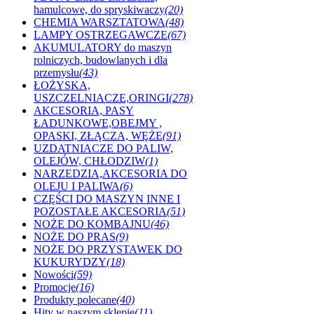
hamulcowe, do spryskiwaczy
(20)
CHEMIA WARSZTATOWA
(48)
LAMPY OSTRZEGAWCZE
(67)
AKUMULATORY do maszyn
rolniczych, budowlanych i dla
przemysłu
(43)
ŁOŻYSKA,
USZCZELNIACZE,ORINGI
(278)
AKCESORIA, PASY
ŁADUNKOWE,OBEJMY ,
OPASKI, ZŁĄCZA, WĘŻE
(91)
UZDATNIACZE DO PALIW,
OLEJÓW, CHŁODZIW
(1)
NARZEDZIA,AKCESORIA DO
OLEJU I PALIWA
(6)
CZĘŚCI DO MASZYN INNE I
POZOSTAŁE AKCESORIA
(51)
NOŻE DO KOMBAJNU
(46)
NOŻE DO PRAS
(9)
NOŻE DO PRZYSTAWEK DO
KUKURYDZY
(18)
Nowości
(59)
Promocje
(16)
Produkty polecane
(40)
Hity w naszym sklepie
(11)