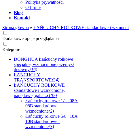
Polityka prywatności
O firmie
Blog
Kontakt
Strona główna
»
ŁAŃCUCHY ROLKOWE standardowe i wzmocnione,
Dodatkowe opcje przeglądania
Kategorie
DONGHUA Łańcuchy rolkowe
specjalne, wzmocnione przemysł
drzewny
(16)
ŁAŃCUCHY
TRANSPORTOWE
(34)
ŁAŃCUCHY ROLKOWE
standardowe i wzmocnione,
napędowe, galla...
(107)
Łańcuchy rolkowe 1/2" 08A
08B standardowe i
wzmocnione
(2)
Łańcuchy rolkowe 5/8" 10A
10B standardowe i
wzmocnione
(3)