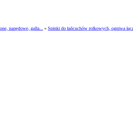
 napędowe, galla...
»
Spinki do łańcuchów rolkowych, ogniwa łącz