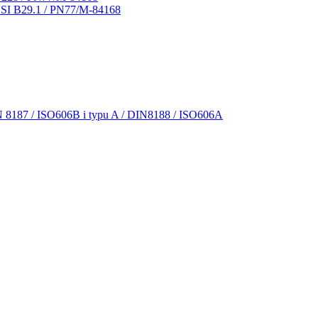
NSI B29.1 / PN77/M-84168
N 8187 / ISO606B i typu A / DIN8188 / ISO606A