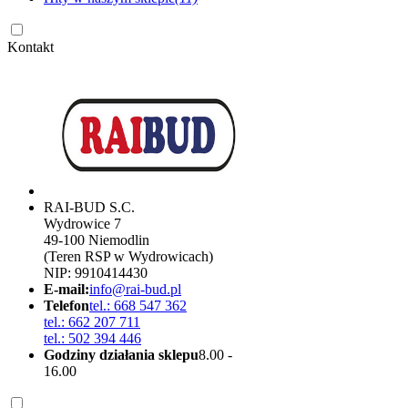
Kontakt
RAI-BUD S.C.
Wydrowice 7
49-100 Niemodlin
(Teren RSP w Wydrowicach)
NIP: 9910414430
E-mail:
info@rai-bud.pl
Telefon
tel.: 668 547 362
tel.: 662 207 711
tel.: 502 394 446
Godziny działania sklepu
8.00 -
16.00