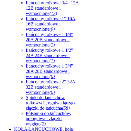
Łańcuchy rolkowe 3/4" 12A
12B standardowe i
wzmocnione
(13)
Łańcuchy rolkowe 1" 16A
16B standardowe i
wzmocnione
(9)
Łańcuchy rolkowe 1 1/4"
20A 20B standardowe i
wzmocnione
(2)
Łańcuchy rolkowe 1 1/2"
24A 24B standardowe i
wzmocnione
(1)
Łańcuchy rolkowe 1 3/4"
28A 28B standardowe i
wzmocnione
(0)
Łańcuchy rolkowe 2" 32A
32B standardowe i
wzmocnione
(0)
Spinki do łańcuchów
rolkowych, ogniwa łączące,
złączki do łańcucha
(58)
Półspinki do łańcuchów,
półogniwa i złączki
wygięte
(2)
KOŁA ŁAŃCUCHOWE, koła