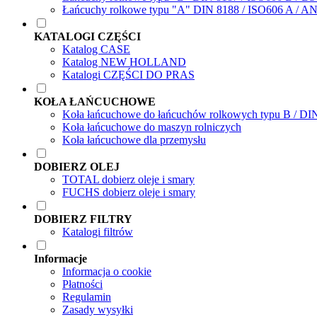
Łańcuchy rolkowe typu "A" DIN 8188 / ISO606 A / A
KATALOGI CZĘŚCI
Katalog CASE
Katalog NEW HOLLAND
Katalogi CZĘŚCI DO PRAS
KOŁA ŁAŃCUCHOWE
Koła łańcuchowe do łańcuchów rolkowych typu B / DI
Koła łańcuchowe do maszyn rolniczych
Koła łańcuchowe dla przemysłu
DOBIERZ OLEJ
TOTAL dobierz oleje i smary
FUCHS dobierz oleje i smary
DOBIERZ FILTRY
Katalogi filtrów
Informacje
Informacja o cookie
Płatności
Regulamin
Zasady wysyłki