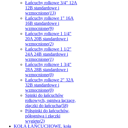
Łańcuchy rolkowe 3/4" 12A
12B standardowe i
wzmocnione
(13)
Łańcuchy rolkowe 1" 16A
16B standardowe i
wzmocnione
(9)
Łańcuchy rolkowe 1 1/4"
20A 20B standardowe i
wzmocnione
(2)
Łańcuchy rolkowe 1 1/2"
24A 24B standardowe i
wzmocnione
(1)
Łańcuchy rolkowe 1 3/4"
28A 28B standardowe i
wzmocnione
(0)
Łańcuchy rolkowe 2" 32A
32B standardowe i
wzmocnione
(0)
Spinki do łańcuchów
rolkowych, ogniwa łączące,
złączki do łańcucha
(58)
Półspinki do łańcuchów,
półogniwa i złączki
wygięte
(2)
KOŁA ŁAŃCUCHOWE, koła