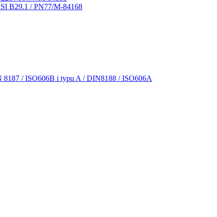
NSI B29.1 / PN77/M-84168
N 8187 / ISO606B i typu A / DIN8188 / ISO606A