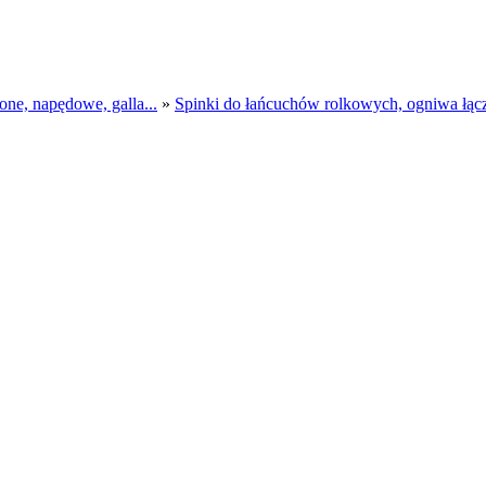
 napędowe, galla...
»
Spinki do łańcuchów rolkowych, ogniwa łącz