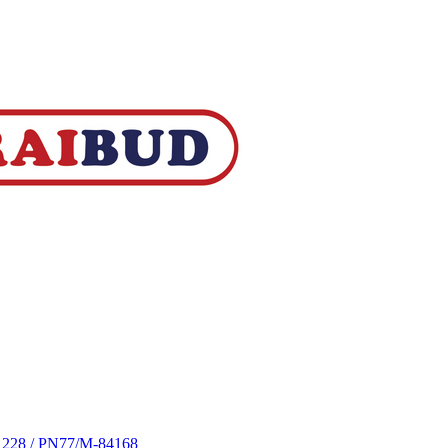
S 228 / PN77/M-84168