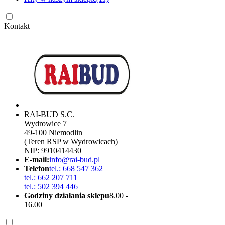
Kontakt
RAI-BUD S.C.
Wydrowice 7
49-100 Niemodlin
(Teren RSP w Wydrowicach)
NIP: 9910414430
E-mail:
info@rai-bud.pl
Telefon
tel.: 668 547 362
tel.: 662 207 711
tel.: 502 394 446
Godziny działania sklepu
8.00 -
16.00