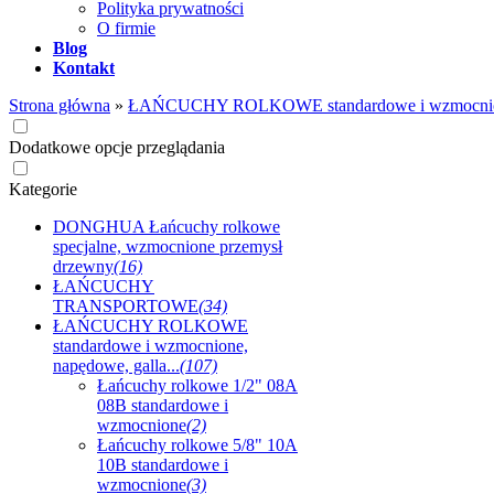
Polityka prywatności
O firmie
Blog
Kontakt
Strona główna
»
ŁAŃCUCHY ROLKOWE standardowe i wzmocnione,
Dodatkowe opcje przeglądania
Kategorie
DONGHUA Łańcuchy rolkowe
specjalne, wzmocnione przemysł
drzewny
(16)
ŁAŃCUCHY
TRANSPORTOWE
(34)
ŁAŃCUCHY ROLKOWE
standardowe i wzmocnione,
napędowe, galla...
(107)
Łańcuchy rolkowe 1/2" 08A
08B standardowe i
wzmocnione
(2)
Łańcuchy rolkowe 5/8" 10A
10B standardowe i
wzmocnione
(3)