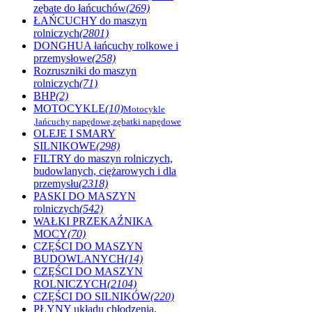
zębate do łańcuchów
(269)
ŁAŃCUCHY do maszyn
rolniczych
(2801)
DONGHUA łańcuchy rolkowe i
przemysłowe
(258)
Rozruszniki do maszyn
rolniczych
(71)
BHP
(2)
MOTOCYKLE
(10)
Motocykle
,łańcuchy napędowe,zębatki napędowe
OLEJE I SMARY
SILNIKOWE
(298)
FILTRY do maszyn rolniczych,
budowlanych, ciężarowych i dla
przemysłu
(2318)
PASKI DO MASZYN
rolniczych
(542)
WAŁKI PRZEKAŹNIKA
MOCY
(70)
CZĘŚCI DO MASZYN
BUDOWLANYCH
(14)
CZĘŚCI DO MASZYN
ROLNICZYCH
(2104)
CZĘŚCI DO SILNIKÓW
(220)
PŁYNY układu chłodzenia,