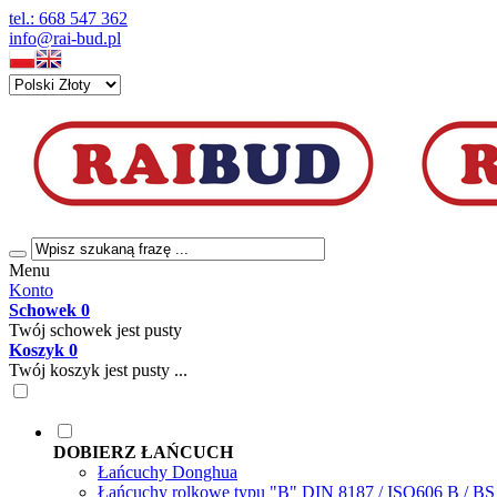
tel.: 668 547 362
info@rai-bud.pl
Menu
Konto
Schowek
0
Twój schowek jest pusty
Koszyk
0
Twój koszyk jest pusty ...
DOBIERZ ŁAŃCUCH
Łańcuchy Donghua
Łańcuchy rolkowe typu "B" DIN 8187 / ISO606 B / B