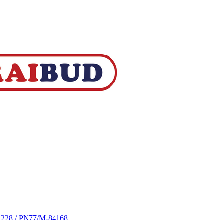
S 228 / PN77/M-84168