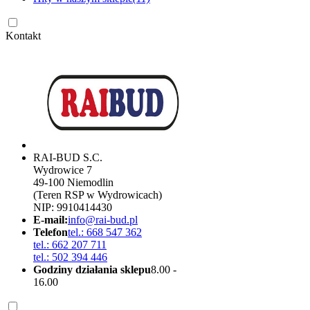
Kontakt
RAI-BUD S.C.
Wydrowice 7
49-100 Niemodlin
(Teren RSP w Wydrowicach)
NIP: 9910414430
E-mail:
info@rai-bud.pl
Telefon
tel.: 668 547 362
tel.: 662 207 711
tel.: 502 394 446
Godziny działania sklepu
8.00 -
16.00