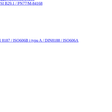
NSI B29.1 / PN77/M-84168
N 8187 / ISO606B i typu A / DIN8188 / ISO606A