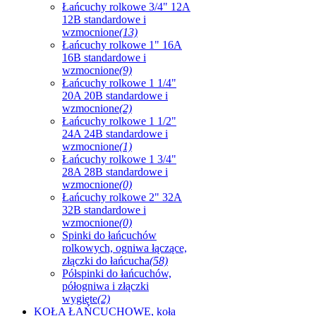
Łańcuchy rolkowe 3/4" 12A
12B standardowe i
wzmocnione
(13)
Łańcuchy rolkowe 1" 16A
16B standardowe i
wzmocnione
(9)
Łańcuchy rolkowe 1 1/4"
20A 20B standardowe i
wzmocnione
(2)
Łańcuchy rolkowe 1 1/2"
24A 24B standardowe i
wzmocnione
(1)
Łańcuchy rolkowe 1 3/4"
28A 28B standardowe i
wzmocnione
(0)
Łańcuchy rolkowe 2" 32A
32B standardowe i
wzmocnione
(0)
Spinki do łańcuchów
rolkowych, ogniwa łączące,
złączki do łańcucha
(58)
Półspinki do łańcuchów,
półogniwa i złączki
wygięte
(2)
KOŁA ŁAŃCUCHOWE, koła