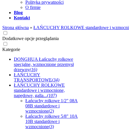
Polityka prywatności
O firmie
Blog
Kontakt
Strona główna
»
ŁAŃCUCHY ROLKOWE standardowe i wzmocnione,
Dodatkowe opcje przeglądania
Kategorie
DONGHUA Łańcuchy rolkowe
specjalne, wzmocnione przemysł
drzewny
(16)
ŁAŃCUCHY
TRANSPORTOWE
(34)
ŁAŃCUCHY ROLKOWE
standardowe i wzmocnione,
napędowe, galla...
(107)
Łańcuchy rolkowe 1/2" 08A
08B standardowe i
wzmocnione
(2)
Łańcuchy rolkowe 5/8" 10A
10B standardowe i
wzmocnione
(3)