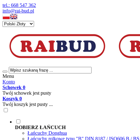
tel.: 668 547 362
info@rai-bud.pl
Menu
Konto
Schowek
0
Twój schowek jest pusty
Koszyk
0
Twój koszyk jest pusty ...
DOBIERZ ŁAŃCUCH
Łańcuchy Donghua
Łańcuchy rolkowe typu "B" DIN 8187 / ISO606 B / B