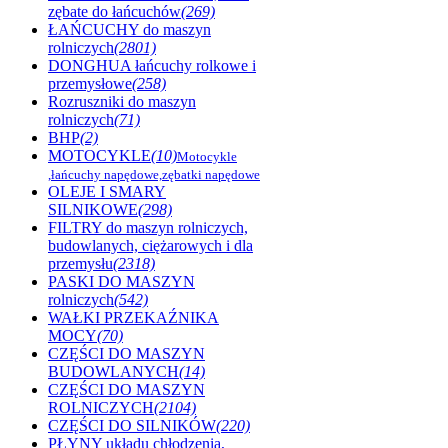
zębate do łańcuchów
(269)
ŁAŃCUCHY do maszyn
rolniczych
(2801)
DONGHUA łańcuchy rolkowe i
przemysłowe
(258)
Rozruszniki do maszyn
rolniczych
(71)
BHP
(2)
MOTOCYKLE
(10)
Motocykle
,łańcuchy napędowe,zębatki napędowe
OLEJE I SMARY
SILNIKOWE
(298)
FILTRY do maszyn rolniczych,
budowlanych, ciężarowych i dla
przemysłu
(2318)
PASKI DO MASZYN
rolniczych
(542)
WAŁKI PRZEKAŹNIKA
MOCY
(70)
CZĘŚCI DO MASZYN
BUDOWLANYCH
(14)
CZĘŚCI DO MASZYN
ROLNICZYCH
(2104)
CZĘŚCI DO SILNIKÓW
(220)
PŁYNY układu chłodzenia,