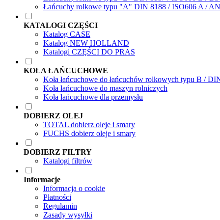
Łańcuchy rolkowe typu "A" DIN 8188 / ISO606 A / A
KATALOGI CZĘŚCI
Katalog CASE
Katalog NEW HOLLAND
Katalogi CZĘŚCI DO PRAS
KOŁA ŁAŃCUCHOWE
Koła łańcuchowe do łańcuchów rolkowych typu B / DI
Koła łańcuchowe do maszyn rolniczych
Koła łańcuchowe dla przemysłu
DOBIERZ OLEJ
TOTAL dobierz oleje i smary
FUCHS dobierz oleje i smary
DOBIERZ FILTRY
Katalogi filtrów
Informacje
Informacja o cookie
Płatności
Regulamin
Zasady wysyłki