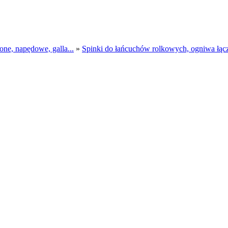
 napędowe, galla...
»
Spinki do łańcuchów rolkowych, ogniwa łącz