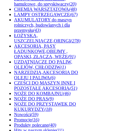
hamulcowe, do spryskiwaczy
(20)
CHEMIA WARSZTATOWA
(48)
LAMPY OSTRZEGAWCZE
(67)
AKUMULATORY do maszyn
rolniczych, budowlanych i dla
przemysłu
(43)
ŁOŻYSKA,
USZCZELNIACZE,ORINGI
(278)
AKCESORIA, PASY
ŁADUNKOWE,OBEJMY ,
OPASKI, ZŁĄCZA, WĘŻE
(91)
UZDATNIACZE DO PALIW,
OLEJÓW, CHŁODZIW
(1)
NARZEDZIA,AKCESORIA DO
OLEJU I PALIWA
(6)
CZĘŚCI DO MASZYN INNE I
POZOSTAŁE AKCESORIA
(51)
NOŻE DO KOMBAJNU
(46)
NOŻE DO PRAS
(9)
NOŻE DO PRZYSTAWEK DO
KUKURYDZY
(18)
Nowości
(59)
Promocje
(16)
Produkty polecane
(40)
Hity w naszym sklepie
(11)