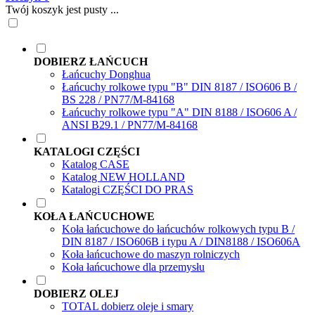
Twój koszyk jest pusty ...
DOBIERZ ŁAŃCUCH
Łańcuchy Donghua
Łańcuchy rolkowe typu "B" DIN 8187 / ISO606 B /
BS 228 / PN77/M-84168
Łańcuchy rolkowe typu "A" DIN 8188 / ISO606 A /
ANSI B29.1 / PN77/M-84168
KATALOGI CZĘŚCI
Katalog CASE
Katalog NEW HOLLAND
Katalogi CZĘŚCI DO PRAS
KOŁA ŁAŃCUCHOWE
Koła łańcuchowe do łańcuchów rolkowych typu B /
DIN 8187 / ISO606B i typu A / DIN8188 / ISO606A
Koła łańcuchowe do maszyn rolniczych
Koła łańcuchowe dla przemysłu
DOBIERZ OLEJ
TOTAL dobierz oleje i smary