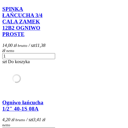
SPINKA
ŁAŃCUCHA 3/4
CALA ZAMEK
12B2 OGNIWO
PROSTE
14,00 zł
/ szt
11,38
brutto
zł
netto
szt
Do koszyka
Ogniwo łańcucha
1/2" 40-1S 08A
4,20 zł
/ szt
3,41 zł
brutto
netto