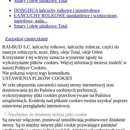
Smary i oleje silnikowe Total
DONGHUA łańcuchy rolkowe i przemysłowe
ŁAŃCUCHY ROLKOWE standardowe i wzmocnione,
napędowe, galla...
Smary i oleje silnikowe Total
Zarządzaj ciasteczkami
RAI-BUD S.C. łańcuchy rolkowe, łańcuchy rolnicze, części do
maszyn rolniczych, noże, filtry, oleje Total, oleje Orlen
Korzystanie z tej witryny oznacza wyrażenie zgody na
wykorzystanie plików cookies. Więcej informacji możesz znaleźć w
naszej Polityce Cookies.
Nie pokazuj więcej tego komunikatu
USTAWIENIA PLIKÓW COOKIES
W celu ulepszenia zawartości naszej strony internetowej oraz
dostosowania jej do Państwa osobistych preferencji,
wykorzystujemy pliki cookies przechowywane na Państwa
urządzeniach. Kontrolę nad plikami cookies można uzyskać poprzez
ustawienia przeglądarki internetowej.
Niezbędne do działania sklepu pliki cookie
Są zawsze włączone, ponieważ umożliwiają podstawowe działanie
strony. Są to między innymi pliki cookie pozwalające pamiętać