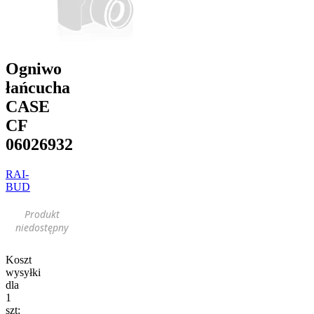
Ogniwo
łańcucha
CASE
CF
06026932
RAI-
BUD
Produkt
niedostępny
Koszt
wysyłki
dla
1
szt: