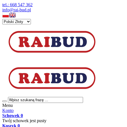
tel.: 668 547 362
info@rai-bud.pl
Menu
Konto
Schowek
0
Twój schowek jest pusty
Koszyk
0