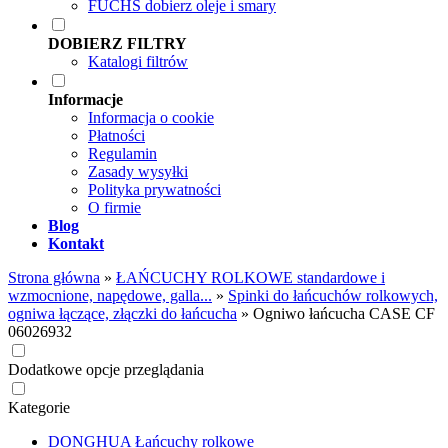
FUCHS dobierz oleje i smary
DOBIERZ FILTRY
Katalogi filtrów
Informacje
Informacja o cookie
Płatności
Regulamin
Zasady wysyłki
Polityka prywatności
O firmie
Blog
Kontakt
Strona główna
»
ŁAŃCUCHY ROLKOWE standardowe i
wzmocnione, napędowe, galla...
»
Spinki do łańcuchów rolkowych,
ogniwa łączące, złączki do łańcucha
»
Ogniwo łańcucha CASE CF
06026932
Dodatkowe opcje przeglądania
Kategorie
DONGHUA Łańcuchy rolkowe