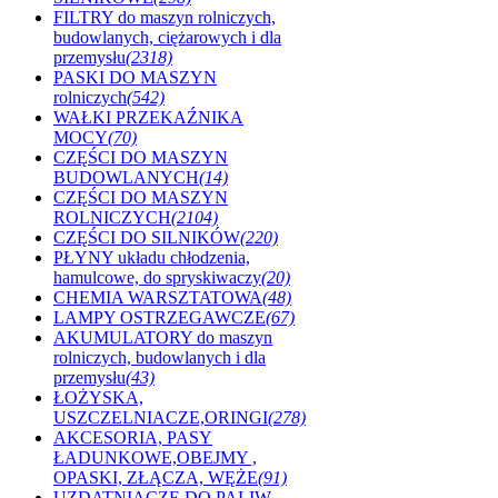
FILTRY do maszyn rolniczych,
budowlanych, ciężarowych i dla
przemysłu
(2318)
PASKI DO MASZYN
rolniczych
(542)
WAŁKI PRZEKAŹNIKA
MOCY
(70)
CZĘŚCI DO MASZYN
BUDOWLANYCH
(14)
CZĘŚCI DO MASZYN
ROLNICZYCH
(2104)
CZĘŚCI DO SILNIKÓW
(220)
PŁYNY układu chłodzenia,
hamulcowe, do spryskiwaczy
(20)
CHEMIA WARSZTATOWA
(48)
LAMPY OSTRZEGAWCZE
(67)
AKUMULATORY do maszyn
rolniczych, budowlanych i dla
przemysłu
(43)
ŁOŻYSKA,
USZCZELNIACZE,ORINGI
(278)
AKCESORIA, PASY
ŁADUNKOWE,OBEJMY ,
OPASKI, ZŁĄCZA, WĘŻE
(91)
UZDATNIACZE DO PALIW,