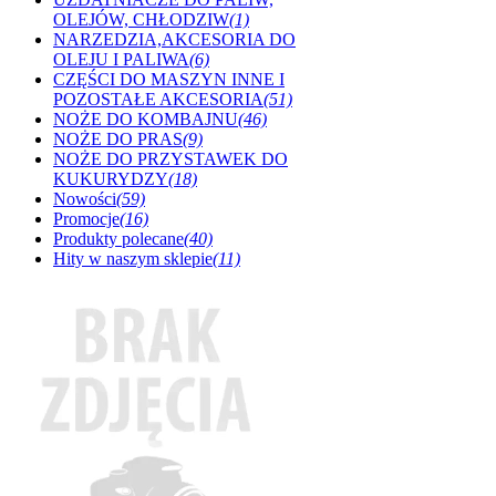
OLEJÓW, CHŁODZIW
(1)
NARZEDZIA,AKCESORIA DO
OLEJU I PALIWA
(6)
CZĘŚCI DO MASZYN INNE I
POZOSTAŁE AKCESORIA
(51)
NOŻE DO KOMBAJNU
(46)
NOŻE DO PRAS
(9)
NOŻE DO PRZYSTAWEK DO
KUKURYDZY
(18)
Nowości
(59)
Promocje
(16)
Produkty polecane
(40)
Hity w naszym sklepie
(11)