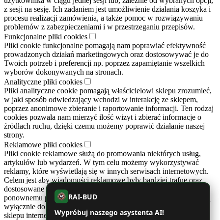
użytkownika w ciągu jednej sesji lub, zależnie od wybranych opcji,
z sesji na sesję. Ich zadaniem jest umożliwienie działania koszyka i
procesu realizacji zamówienia, a także pomoc w rozwiązywaniu
problemów z zabezpieczeniami i w przestrzeganiu przepisów.
Funkcjonalne pliki cookies
Pliki cookie funkcjonalne pomagają nam poprawiać efektywność
prowadzonych działań marketingowych oraz dostosowywać je do
Twoich potrzeb i preferencji np. poprzez zapamiętanie wszelkich
wyborów dokonywanych na stronach.
Analityczne pliki cookies
Pliki analityczne cookie pomagają właścicielowi sklepu zrozumieć,
w jaki sposób odwiedzający wchodzi w interakcję ze sklepem,
poprzez anonimowe zbieranie i raportowanie informacji. Ten rodzaj
cookies pozwala nam mierzyć ilość wizyt i zbierać informacje o
źródłach ruchu, dzięki czemu możemy poprawić działanie naszej
strony.
Reklamowe pliki cookies
Pliki cookie reklamowe służą do promowania niektórych usług,
artykułów lub wydarzeń. W tym celu możemy wykorzystywać
reklamy, które wyświetlają się w innych serwisach internetowych.
Celem jest aby wiadomości reklamowe były bardziej trafne oraz
dostosowane do Twoich preferencji. Cookies zapobiegają też
RAI-BUD
ponownemu pojawianiu się tych samych reklam. Reklamy te służą
AI
wyłącznie do informowania o prowadzonych działaniach naszego
Wypróbuj naszego asystenta AI!
sklepu internetowego.