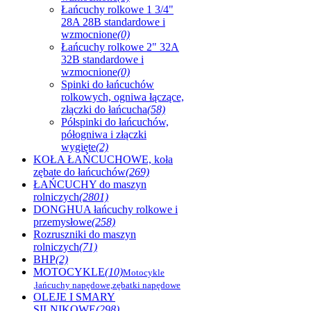
Łańcuchy rolkowe 1 3/4"
28A 28B standardowe i
wzmocnione
(0)
Łańcuchy rolkowe 2" 32A
32B standardowe i
wzmocnione
(0)
Spinki do łańcuchów
rolkowych, ogniwa łączące,
złączki do łańcucha
(58)
Półspinki do łańcuchów,
półogniwa i złączki
wygięte
(2)
KOŁA ŁAŃCUCHOWE, koła
zębate do łańcuchów
(269)
ŁAŃCUCHY do maszyn
rolniczych
(2801)
DONGHUA łańcuchy rolkowe i
przemysłowe
(258)
Rozruszniki do maszyn
rolniczych
(71)
BHP
(2)
MOTOCYKLE
(10)
Motocykle
,łańcuchy napędowe,zębatki napędowe
OLEJE I SMARY
SILNIKOWE
(298)