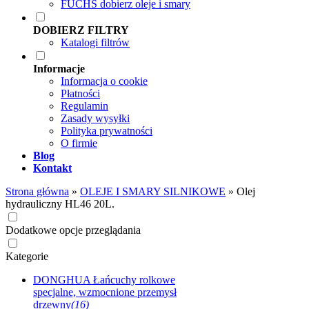
FUCHS dobierz oleje i smary
DOBIERZ FILTRY
Katalogi filtrów
Informacje
Informacja o cookie
Płatności
Regulamin
Zasady wysyłki
Polityka prywatności
O firmie
Blog
Kontakt
Strona główna
»
OLEJE I SMARY SILNIKOWE
»
Olej
hydrauliczny HL46 20L.
Dodatkowe opcje przeglądania
Kategorie
DONGHUA Łańcuchy rolkowe
specjalne, wzmocnione przemysł
drzewny
(16)