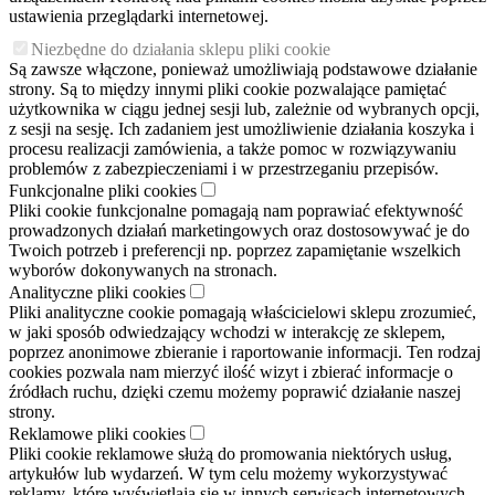
ustawienia przeglądarki internetowej.
Niezbędne do działania sklepu pliki cookie
Są zawsze włączone, ponieważ umożliwiają podstawowe działanie
strony. Są to między innymi pliki cookie pozwalające pamiętać
użytkownika w ciągu jednej sesji lub, zależnie od wybranych opcji,
z sesji na sesję. Ich zadaniem jest umożliwienie działania koszyka i
procesu realizacji zamówienia, a także pomoc w rozwiązywaniu
problemów z zabezpieczeniami i w przestrzeganiu przepisów.
Funkcjonalne pliki cookies
Pliki cookie funkcjonalne pomagają nam poprawiać efektywność
prowadzonych działań marketingowych oraz dostosowywać je do
Twoich potrzeb i preferencji np. poprzez zapamiętanie wszelkich
wyborów dokonywanych na stronach.
Analityczne pliki cookies
Pliki analityczne cookie pomagają właścicielowi sklepu zrozumieć,
w jaki sposób odwiedzający wchodzi w interakcję ze sklepem,
poprzez anonimowe zbieranie i raportowanie informacji. Ten rodzaj
cookies pozwala nam mierzyć ilość wizyt i zbierać informacje o
źródłach ruchu, dzięki czemu możemy poprawić działanie naszej
strony.
Reklamowe pliki cookies
Pliki cookie reklamowe służą do promowania niektórych usług,
artykułów lub wydarzeń. W tym celu możemy wykorzystywać
reklamy, które wyświetlają się w innych serwisach internetowych.