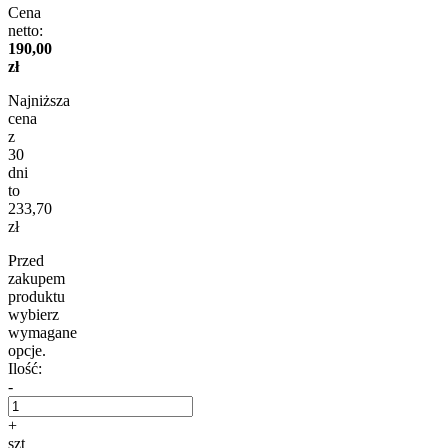
Cena
netto:
190,00
zł
Najniższa
cena
z
30
dni
to
233,70
zł
Przed
zakupem
produktu
wybierz
wymagane
opcje.
Ilość:
-
+
szt