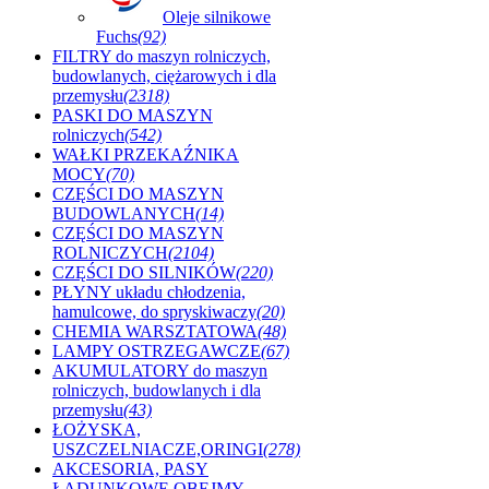
Oleje silnikowe
Fuchs
(92)
FILTRY do maszyn rolniczych,
budowlanych, ciężarowych i dla
przemysłu
(2318)
PASKI DO MASZYN
rolniczych
(542)
WAŁKI PRZEKAŹNIKA
MOCY
(70)
CZĘŚCI DO MASZYN
BUDOWLANYCH
(14)
CZĘŚCI DO MASZYN
ROLNICZYCH
(2104)
CZĘŚCI DO SILNIKÓW
(220)
PŁYNY układu chłodzenia,
hamulcowe, do spryskiwaczy
(20)
CHEMIA WARSZTATOWA
(48)
LAMPY OSTRZEGAWCZE
(67)
AKUMULATORY do maszyn
rolniczych, budowlanych i dla
przemysłu
(43)
ŁOŻYSKA,
USZCZELNIACZE,ORINGI
(278)
AKCESORIA, PASY
ŁADUNKOWE,OBEJMY ,