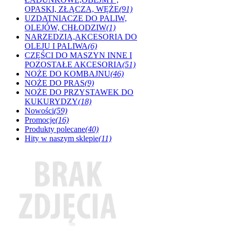
OPASKI, ZŁĄCZA, WĘŻE
(91)
UZDATNIACZE DO PALIW,
OLEJÓW, CHŁODZIW
(1)
NARZEDZIA,AKCESORIA DO
OLEJU I PALIWA
(6)
CZĘŚCI DO MASZYN INNE I
POZOSTAŁE AKCESORIA
(51)
NOŻE DO KOMBAJNU
(46)
NOŻE DO PRAS
(9)
NOŻE DO PRZYSTAWEK DO
KUKURYDZY
(18)
Nowości
(59)
Promocje
(16)
Produkty polecane
(40)
Hity w naszym sklepie
(11)