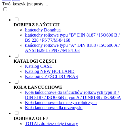
Twój koszyk jest pusty ...
DOBIERZ ŁAŃCUCH
Łańcuchy Donghua
Łańcuchy rolkowe typu "B" DIN 8187 / ISO606 B /
BS 228 / PN77/M-84168
Łańcuchy rolkowe typu "A" DIN 8188 / ISO606 A /
ANSI B29.1 / PN77/M-84168
KATALOGI CZĘŚCI
Katalog CASE
Katalog NEW HOLLAND
Katalogi CZĘŚCI DO PRAS
KOŁA ŁAŃCUCHOWE
Koła łańcuchowe do łańcuchów rolkowych typu B /
DIN 8187 / ISO606B i typu A / DIN8188 / ISO606A
Koła łańcuchowe do maszyn rolniczych
Koła łańcuchowe dla przemysłu
DOBIERZ OLEJ
TOTAL dobierz oleje i smary