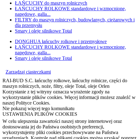
ŁAŃCUCHY do maszyn rolniczych
ŁAŃCUCHY ROLKOWE standardowe i wzmocnione,
napędowe, galla...
FILTRY do maszyn rolniczych, budowlanych, ciężarowych i
dla przemysłu
Smary i oleje silnikowe Total
DONGHUA łańcuchy rolkowe i przemysłowe
ŁAŃCUCHY ROLKOWE standardowe i wzmocnione,
napędowe, galla...
Smary i oleje silnikowe Total
Zarządzaj ciasteczkami
RAI-BUD S.C. łańcuchy rolkowe, łańcuchy rolnicze, części do
maszyn rolniczych, noże, filtry, oleje Total, oleje Orlen
Korzystanie z tej witryny oznacza wyrażenie zgody na
wykorzystanie plików cookies. Więcej informacji możesz znaleźć w
naszej Polityce Cookies.
Nie pokazuj więcej tego komunikatu
USTAWIENIA PLIKÓW COOKIES
W celu ulepszenia zawartości naszej strony internetowej oraz
dostosowania jej do Państwa osobistych preferencji,
wykorzystujemy pliki cookies przechowywane na Państwa
urządzeniach. Kontrolę nad plikami cookies można uzyskać poprzez