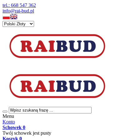
tel.: 668 547 362
info@rai-bud.pl
Menu
Konto
Schowek
0
Twój schowek jest pusty
Koszyk
0