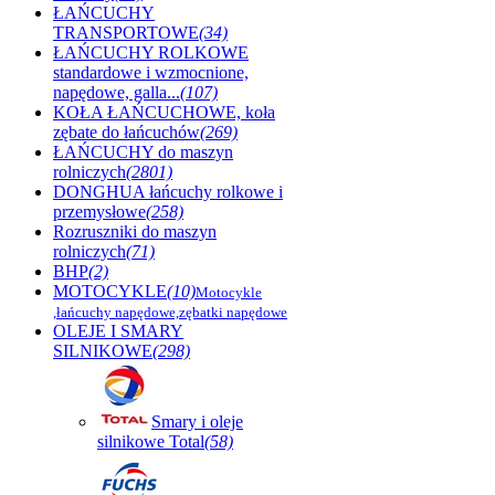
ŁAŃCUCHY
TRANSPORTOWE
(34)
ŁAŃCUCHY ROLKOWE
standardowe i wzmocnione,
napędowe, galla...
(107)
KOŁA ŁAŃCUCHOWE, koła
zębate do łańcuchów
(269)
ŁAŃCUCHY do maszyn
rolniczych
(2801)
DONGHUA łańcuchy rolkowe i
przemysłowe
(258)
Rozruszniki do maszyn
rolniczych
(71)
BHP
(2)
MOTOCYKLE
(10)
Motocykle
,łańcuchy napędowe,zębatki napędowe
OLEJE I SMARY
SILNIKOWE
(298)
Smary i oleje
silnikowe Total
(58)