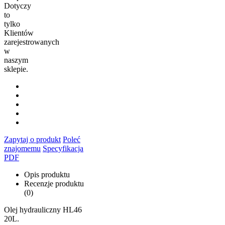
Dotyczy
to
tylko
Klientów
zarejestrowanych
w
naszym
sklepie.
Zapytaj o produkt
Poleć
znajomemu
Specyfikacja
PDF
Opis produktu
Recenzje produktu
(0)
Olej hydrauliczny HL46
20L.