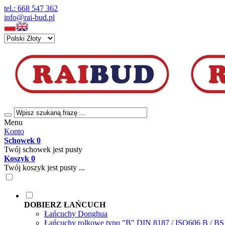
tel.: 668 547 362
info@rai-bud.pl
Menu
Konto
Schowek
0
Twój schowek jest pusty
Koszyk
0
Twój koszyk jest pusty ...
DOBIERZ ŁAŃCUCH
Łańcuchy Donghua
Łańcuchy rolkowe typu "B" DIN 8187 / ISO606 B / B