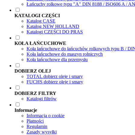
Łańcuchy rolkowe typu "A" DIN 8188 / ISO606 A / A
KATALOGI CZĘŚCI
Katalog CASE
Katalog NEW HOLLAND
Katalogi CZĘŚCI DO PRAS
KOŁA ŁAŃCUCHOWE
Koła łańcuchowe do łańcuchów rolkowych typu B / DI
Koła łańcuchowe do maszyn rolniczych
Koła łańcuchowe dla przemysłu
DOBIERZ OLEJ
TOTAL dobierz oleje i smary
FUCHS dobierz oleje i smary
DOBIERZ FILTRY
Katalogi filtrów
Informacje
Informacja o cookie
Płatności
Regulamin
Zasady wysyłki