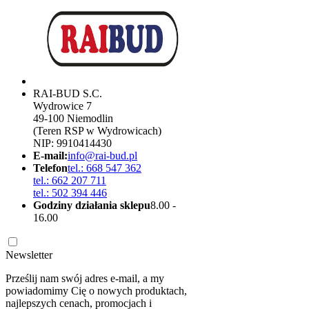
RAI-BUD S.C.
Wydrowice 7
49-100 Niemodlin
(Teren RSP w Wydrowicach)
NIP: 9910414430
E-mail:
info@rai-bud.pl
Telefon
tel.: 668 547 362
tel.: 662 207 711
tel.: 502 394 446
Godziny działania sklepu
8.00 -
16.00
Newsletter
Prześlij nam swój adres e-mail, a my
powiadomimy Cię o nowych produktach,
najlepszych cenach, promocjach i