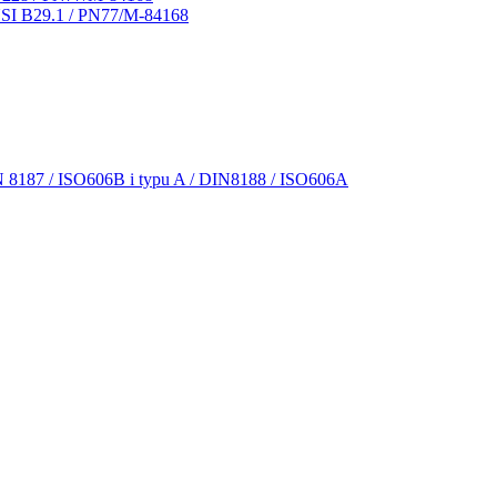
NSI B29.1 / PN77/M-84168
N 8187 / ISO606B i typu A / DIN8188 / ISO606A