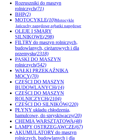
Rozruszniki do maszyn
rolniczych
(71)
BHP
(2)
MOTOCYKLE
(10)
Motocykle
,łańcuchy napędowe,zębatki napędowe
OLEJE I SMARY
SILNIKOWE
(298)
FILTRY do maszyn rolniczych,
budowlanych, ciężarowych i dla
przemysłu
(2318)
PASKI DO MASZYN
rolniczych
(542)
WAŁKI PRZEKAŹNIKA
MOCY
(70)
CZĘŚCI DO MASZYN
BUDOWLANYCH
(14)
CZĘŚCI DO MASZYN
ROLNICZYCH
(2104)
CZĘŚCI DO SILNIKÓW
(220)
PŁYNY układu chłodzenia,
hamulcowe, do spryskiwaczy
(20)
CHEMIA WARSZTATOWA
(48)
LAMPY OSTRZEGAWCZE
(67)
AKUMULATORY do maszyn
rolniczych, budowlanych i dla