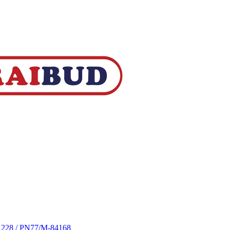
S 228 / PN77/M-84168