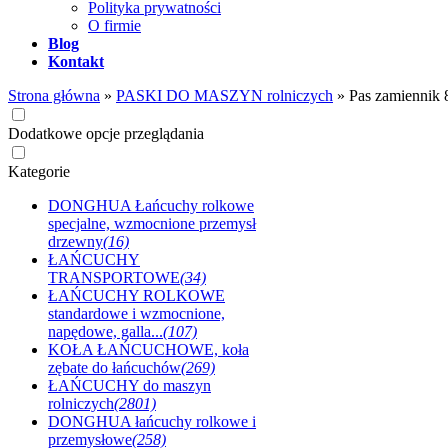
Polityka prywatności
O firmie
Blog
Kontakt
Strona główna
»
PASKI DO MASZYN rolniczych
»
Pas zamiennik
Dodatkowe opcje przeglądania
Kategorie
DONGHUA Łańcuchy rolkowe
specjalne, wzmocnione przemysł
drzewny
(16)
ŁAŃCUCHY
TRANSPORTOWE
(34)
ŁAŃCUCHY ROLKOWE
standardowe i wzmocnione,
napędowe, galla...
(107)
KOŁA ŁAŃCUCHOWE, koła
zębate do łańcuchów
(269)
ŁAŃCUCHY do maszyn
rolniczych
(2801)
DONGHUA łańcuchy rolkowe i
przemysłowe
(258)