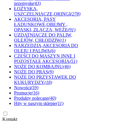
przemysłu
(43)
ŁOŻYSKA,
USZCZELNIACZE,ORINGI
(278)
AKCESORIA, PASY
ŁADUNKOWE,OBEJMY ,
OPASKI, ZŁĄCZA, WĘŻE
(91)
UZDATNIACZE DO PALIW,
OLEJÓW, CHŁODZIW
(1)
NARZEDZIA,AKCESORIA DO
OLEJU I PALIWA
(6)
CZĘŚCI DO MASZYN INNE I
POZOSTAŁE AKCESORIA
(51)
NOŻE DO KOMBAJNU
(46)
NOŻE DO PRAS
(9)
NOŻE DO PRZYSTAWEK DO
KUKURYDZY
(18)
Nowości
(59)
Promocje
(16)
Produkty polecane
(40)
Hity w naszym sklepie
(11)
Kontakt