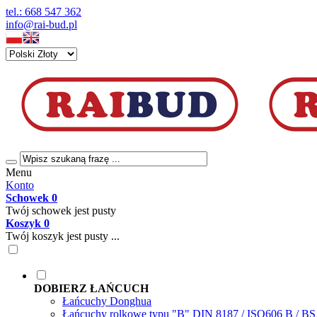
tel.: 668 547 362
info@rai-bud.pl
Menu
Konto
Schowek
0
Twój schowek jest pusty
Koszyk
0
Twój koszyk jest pusty ...
DOBIERZ ŁAŃCUCH
Łańcuchy Donghua
Łańcuchy rolkowe typu "B" DIN 8187 / ISO606 B / B