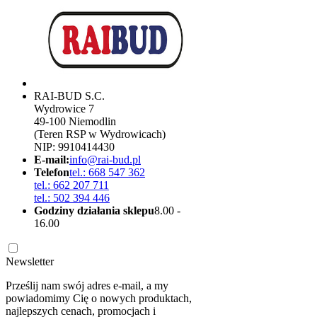
RAI-BUD S.C.
Wydrowice 7
49-100 Niemodlin
(Teren RSP w Wydrowicach)
NIP: 9910414430
E-mail:
info@rai-bud.pl
Telefon
tel.: 668 547 362
tel.: 662 207 711
tel.: 502 394 446
Godziny działania sklepu
8.00 -
16.00
Newsletter
Prześlij nam swój adres e-mail, a my
powiadomimy Cię o nowych produktach,
najlepszych cenach, promocjach i