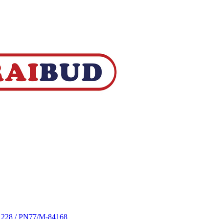
S 228 / PN77/M-84168