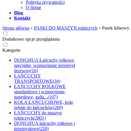
Polityka prywatności
O firmie
Blog
Kontakt
Strona główna
»
PASKI DO MASZYN rolniczych
»
Pasek klinowy
Dodatkowe opcje przeglądania
Kategorie
DONGHUA Łańcuchy rolkowe
specjalne, wzmocnione przemysł
drzewny
(16)
ŁAŃCUCHY
TRANSPORTOWE
(34)
ŁAŃCUCHY ROLKOWE
standardowe i wzmocnione,
napędowe, galla...
(107)
KOŁA ŁAŃCUCHOWE, koła
zębate do łańcuchów
(269)
ŁAŃCUCHY do maszyn
rolniczych
(2801)
DONGHUA łańcuchy rolkowe i
przemysłowe
(258)