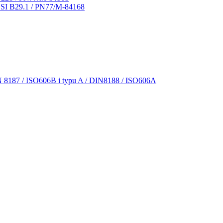
NSI B29.1 / PN77/M-84168
N 8187 / ISO606B i typu A / DIN8188 / ISO606A