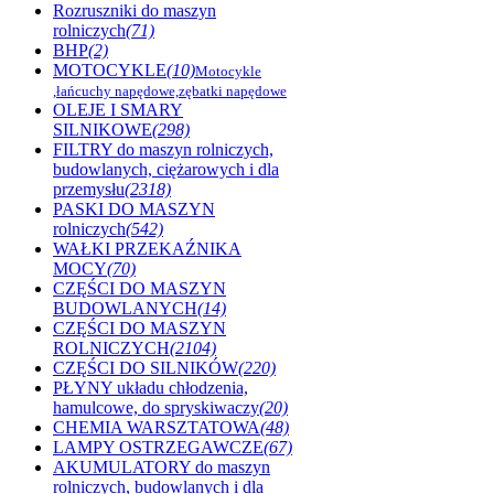
Rozruszniki do maszyn
rolniczych
(71)
BHP
(2)
MOTOCYKLE
(10)
Motocykle
,łańcuchy napędowe,zębatki napędowe
OLEJE I SMARY
SILNIKOWE
(298)
FILTRY do maszyn rolniczych,
budowlanych, ciężarowych i dla
przemysłu
(2318)
PASKI DO MASZYN
rolniczych
(542)
WAŁKI PRZEKAŹNIKA
MOCY
(70)
CZĘŚCI DO MASZYN
BUDOWLANYCH
(14)
CZĘŚCI DO MASZYN
ROLNICZYCH
(2104)
CZĘŚCI DO SILNIKÓW
(220)
PŁYNY układu chłodzenia,
hamulcowe, do spryskiwaczy
(20)
CHEMIA WARSZTATOWA
(48)
LAMPY OSTRZEGAWCZE
(67)
AKUMULATORY do maszyn
rolniczych, budowlanych i dla