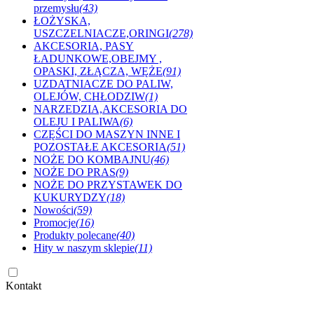
przemysłu
(43)
ŁOŻYSKA,
USZCZELNIACZE,ORINGI
(278)
AKCESORIA, PASY
ŁADUNKOWE,OBEJMY ,
OPASKI, ZŁĄCZA, WĘŻE
(91)
UZDATNIACZE DO PALIW,
OLEJÓW, CHŁODZIW
(1)
NARZEDZIA,AKCESORIA DO
OLEJU I PALIWA
(6)
CZĘŚCI DO MASZYN INNE I
POZOSTAŁE AKCESORIA
(51)
NOŻE DO KOMBAJNU
(46)
NOŻE DO PRAS
(9)
NOŻE DO PRZYSTAWEK DO
KUKURYDZY
(18)
Nowości
(59)
Promocje
(16)
Produkty polecane
(40)
Hity w naszym sklepie
(11)
Kontakt