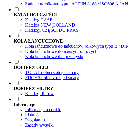
Łańcuchy rolkowe typu "A" DIN 8188 / ISO606 A / A
KATALOGI CZĘŚCI
Katalog CASE
Katalog NEW HOLLAND
Katalogi CZĘŚCI DO PRAS
KOŁA ŁAŃCUCHOWE
Koła łańcuchowe do łańcuchów rolkowych typu B / DI
Koła łańcuchowe do maszyn rolniczych
Koła łańcuchowe dla przemysłu
DOBIERZ OLEJ
TOTAL dobierz oleje i smary
FUCHS dobierz oleje i smary
DOBIERZ FILTRY
Katalogi filtrów
Informacje
Informacja o cookie
Płatności
Regulamin
Zasady wysyłki