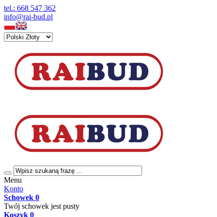
tel.: 668 547 362
info@rai-bud.pl
Menu
Konto
Schowek
0
Twój schowek jest pusty
Koszyk
0