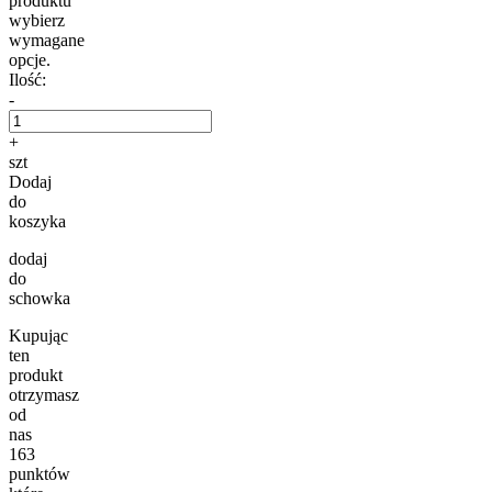
produktu
wybierz
wymagane
opcje.
Ilość:
-
+
szt
Dodaj
do
koszyka
dodaj
do
schowka
Kupując
ten
produkt
otrzymasz
od
nas
163
punktów