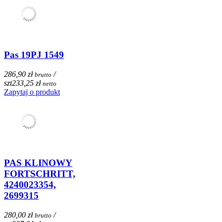
Pas 19PJ 1549
286,90 zł
/
brutto
szt
233,25 zł
netto
Zapytaj o produkt
PAS KLINOWY
FORTSCHRITT,
4240023354,
2699315
280,00 zł
/
brutto