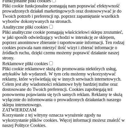
Funkcjonalne pliki cookies
Pliki cookie funkcjonalne pomagają nam poprawiać efektywność
prowadzonych działań marketingowych oraz dostosowywać je do
Twoich potrzeb i preferencji np. poprzez zapamiętanie wszelkich
wyborów dokonywanych na stronach.
Analityczne pliki cookies
Pliki analityczne cookie pomagają właścicielowi sklepu zrozumieć,
w jaki sposób odwiedzający wchodzi w interakcję ze sklepem,
poprzez anonimowe zbieranie i raportowanie informacji. Ten rodzaj
cookies pozwala nam mierzyć ilość wizyt i zbierać informacje o
źródłach ruchu, dzięki czemu możemy poprawić działanie naszej
strony.
Reklamowe pliki cookies
Pliki cookie reklamowe służą do promowania niektórych usług,
artykułów lub wydarzeń. W tym celu możemy wykorzystywać
reklamy, które wyświetlają się w innych serwisach internetowych.
Celem jest aby wiadomości reklamowe były bardziej trafne oraz
dostosowane do Twoich preferencji. Cookies zapobiegają też
ponownemu pojawianiu się tych samych reklam. Reklamy te służą
wyłącznie do informowania o prowadzonych działaniach naszego
sklepu internetowego.
ZATWIERDZAM
Korzystanie z tej witryny oznacza wyrażenie zgody na
wykorzystanie plików cookies. Więcej informacji możesz znaleźć w
naszej Polityce Cookies.