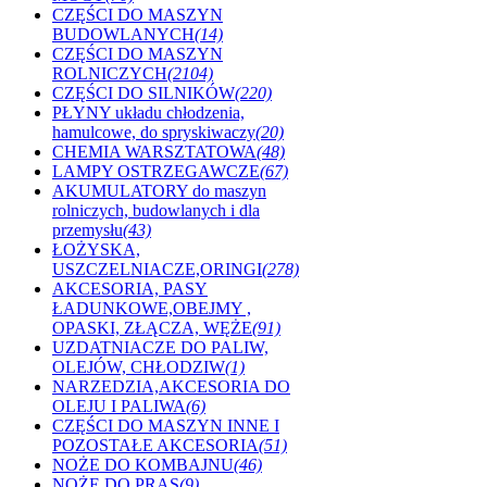
CZĘŚCI DO MASZYN
BUDOWLANYCH
(14)
CZĘŚCI DO MASZYN
ROLNICZYCH
(2104)
CZĘŚCI DO SILNIKÓW
(220)
PŁYNY układu chłodzenia,
hamulcowe, do spryskiwaczy
(20)
CHEMIA WARSZTATOWA
(48)
LAMPY OSTRZEGAWCZE
(67)
AKUMULATORY do maszyn
rolniczych, budowlanych i dla
przemysłu
(43)
ŁOŻYSKA,
USZCZELNIACZE,ORINGI
(278)
AKCESORIA, PASY
ŁADUNKOWE,OBEJMY ,
OPASKI, ZŁĄCZA, WĘŻE
(91)
UZDATNIACZE DO PALIW,
OLEJÓW, CHŁODZIW
(1)
NARZEDZIA,AKCESORIA DO
OLEJU I PALIWA
(6)
CZĘŚCI DO MASZYN INNE I
POZOSTAŁE AKCESORIA
(51)
NOŻE DO KOMBAJNU
(46)
NOŻE DO PRAS
(9)