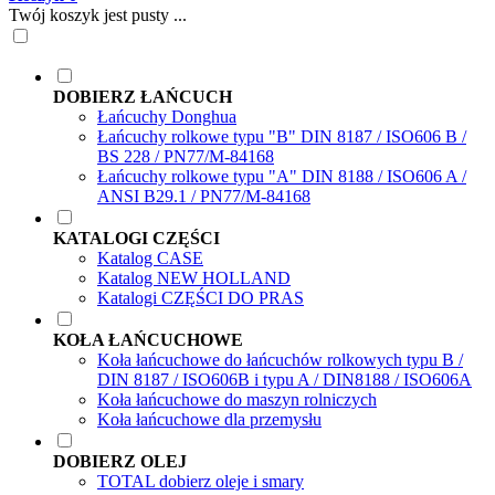
Twój koszyk jest pusty ...
DOBIERZ ŁAŃCUCH
Łańcuchy Donghua
Łańcuchy rolkowe typu "B" DIN 8187 / ISO606 B /
BS 228 / PN77/M-84168
Łańcuchy rolkowe typu "A" DIN 8188 / ISO606 A /
ANSI B29.1 / PN77/M-84168
KATALOGI CZĘŚCI
Katalog CASE
Katalog NEW HOLLAND
Katalogi CZĘŚCI DO PRAS
KOŁA ŁAŃCUCHOWE
Koła łańcuchowe do łańcuchów rolkowych typu B /
DIN 8187 / ISO606B i typu A / DIN8188 / ISO606A
Koła łańcuchowe do maszyn rolniczych
Koła łańcuchowe dla przemysłu
DOBIERZ OLEJ
TOTAL dobierz oleje i smary