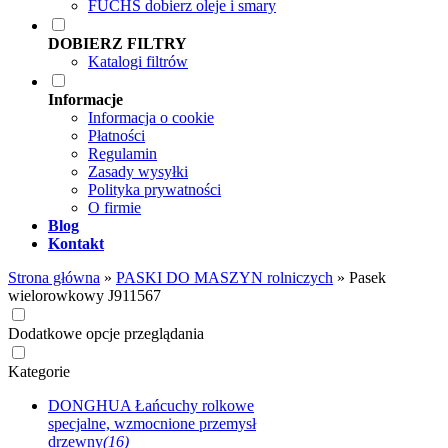
FUCHS dobierz oleje i smary
DOBIERZ FILTRY
Katalogi filtrów
Informacje
Informacja o cookie
Płatności
Regulamin
Zasady wysyłki
Polityka prywatności
O firmie
Blog
Kontakt
Strona główna
»
PASKI DO MASZYN rolniczych
»
Pasek
wielorowkowy J911567
Dodatkowe opcje przeglądania
Kategorie
DONGHUA Łańcuchy rolkowe
specjalne, wzmocnione przemysł
drzewny
(16)