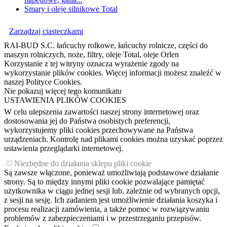
Smary i oleje silnikowe Total
Zarządzaj ciasteczkami
RAI-BUD S.C. łańcuchy rolkowe, łańcuchy rolnicze, części do
maszyn rolniczych, noże, filtry, oleje Total, oleje Orlen
Korzystanie z tej witryny oznacza wyrażenie zgody na
wykorzystanie plików cookies. Więcej informacji możesz znaleźć w
naszej Polityce Cookies.
Nie pokazuj więcej tego komunikatu
USTAWIENIA PLIKÓW COOKIES
W celu ulepszenia zawartości naszej strony internetowej oraz
dostosowania jej do Państwa osobistych preferencji,
wykorzystujemy pliki cookies przechowywane na Państwa
urządzeniach. Kontrolę nad plikami cookies można uzyskać poprzez
ustawienia przeglądarki internetowej.
Niezbędne do działania sklepu pliki cookie
Są zawsze włączone, ponieważ umożliwiają podstawowe działanie
strony. Są to między innymi pliki cookie pozwalające pamiętać
użytkownika w ciągu jednej sesji lub, zależnie od wybranych opcji,
z sesji na sesję. Ich zadaniem jest umożliwienie działania koszyka i
procesu realizacji zamówienia, a także pomoc w rozwiązywaniu
problemów z zabezpieczeniami i w przestrzeganiu przepisów.