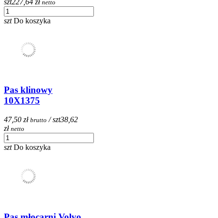
szt
227,64 zł
netto
szt
Do koszyka
Pas klinowy
10X1375
47,50 zł
/ szt
38,62
brutto
zł
netto
szt
Do koszyka
Pas młocarni Volvo