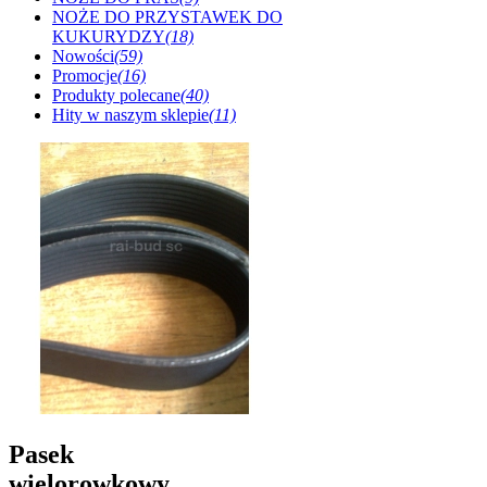
NOŻE DO PRZYSTAWEK DO
KUKURYDZY
(18)
Nowości
(59)
Promocje
(16)
Produkty polecane
(40)
Hity w naszym sklepie
(11)
Pasek
wielorowkowy