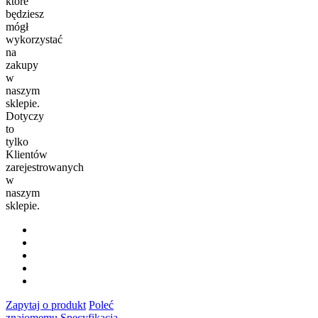
które
będziesz
mógł
wykorzystać
na
zakupy
w
naszym
sklepie.
Dotyczy
to
tylko
Klientów
zarejestrowanych
w
naszym
sklepie.
Zapytaj o produkt
Poleć
znajomemu
Specyfikacja