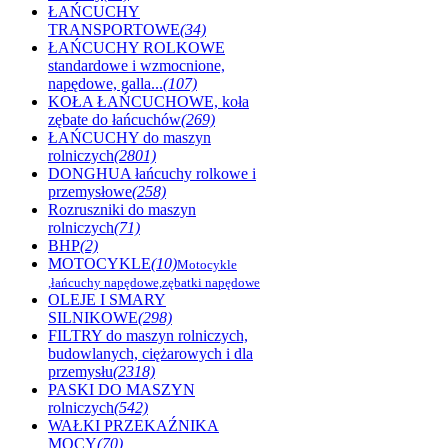
ŁAŃCUCHY
TRANSPORTOWE
(34)
ŁAŃCUCHY ROLKOWE
standardowe i wzmocnione,
napędowe, galla...
(107)
KOŁA ŁAŃCUCHOWE, koła
zębate do łańcuchów
(269)
ŁAŃCUCHY do maszyn
rolniczych
(2801)
DONGHUA łańcuchy rolkowe i
przemysłowe
(258)
Rozruszniki do maszyn
rolniczych
(71)
BHP
(2)
MOTOCYKLE
(10)
Motocykle
,łańcuchy napędowe,zębatki napędowe
OLEJE I SMARY
SILNIKOWE
(298)
FILTRY do maszyn rolniczych,
budowlanych, ciężarowych i dla
przemysłu
(2318)
PASKI DO MASZYN
rolniczych
(542)
WAŁKI PRZEKAŹNIKA
MOCY
(70)