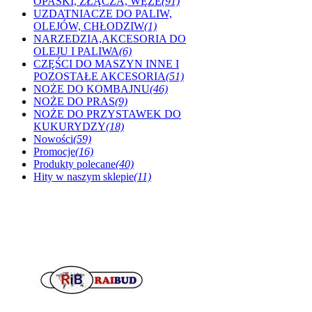
OPASKI, ZŁĄCZA, WĘŻE
(91)
UZDATNIACZE DO PALIW,
OLEJÓW, CHŁODZIW
(1)
NARZEDZIA,AKCESORIA DO
OLEJU I PALIWA
(6)
CZĘŚCI DO MASZYN INNE I
POZOSTAŁE AKCESORIA
(51)
NOŻE DO KOMBAJNU
(46)
NOŻE DO PRAS
(9)
NOŻE DO PRZYSTAWEK DO
KUKURYDZY
(18)
Nowości
(59)
Promocje
(16)
Produkty polecane
(40)
Hity w naszym sklepie
(11)