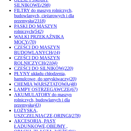
SILNIKOWE
(298)
FILTRY do maszyn rolniczych,
budowlanych, ciężarowych i dla
przemysłu
(2318)
PASKI DO MASZYN
rolniczych
(542)
WAŁKI PRZEKAŹNIKA
MOCY
(70)
CZĘŚCI DO MASZYN
BUDOWLANYCH
(14)
CZĘŚCI DO MASZYN
ROLNICZYCH
(2104)
CZĘŚCI DO SILNIKÓW
(220)
PŁYNY układu chłodzenia,
hamulcowe, do spryskiwaczy
(20)
CHEMIA WARSZTATOWA
(48)
LAMPY OSTRZEGAWCZE
(67)
AKUMULATORY do maszyn
rolniczych, budowlanych i dla
przemysłu
(43)
ŁOŻYSKA,
USZCZELNIACZE,ORINGI
(278)
AKCESORIA, PASY
ŁADUNKOWE,OBEJMY ,