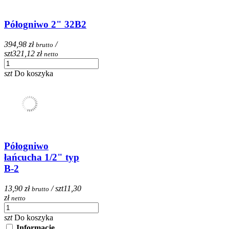
Półogniwo 2" 32B2
394,98 zł
/
brutto
szt
321,12 zł
netto
szt
Do koszyka
Półogniwo
łańcucha 1/2" typ
B-2
13,90 zł
/ szt
11,30
brutto
zł
netto
szt
Do koszyka
Informacje