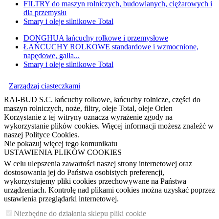
FILTRY do maszyn rolniczych, budowlanych, ciężarowych i
dla przemysłu
Smary i oleje silnikowe Total
DONGHUA łańcuchy rolkowe i przemysłowe
ŁAŃCUCHY ROLKOWE standardowe i wzmocnione,
napędowe, galla...
Smary i oleje silnikowe Total
Zarządzaj ciasteczkami
RAI-BUD S.C. łańcuchy rolkowe, łańcuchy rolnicze, części do
maszyn rolniczych, noże, filtry, oleje Total, oleje Orlen
Korzystanie z tej witryny oznacza wyrażenie zgody na
wykorzystanie plików cookies. Więcej informacji możesz znaleźć w
naszej Polityce Cookies.
Nie pokazuj więcej tego komunikatu
USTAWIENIA PLIKÓW COOKIES
W celu ulepszenia zawartości naszej strony internetowej oraz
dostosowania jej do Państwa osobistych preferencji,
wykorzystujemy pliki cookies przechowywane na Państwa
urządzeniach. Kontrolę nad plikami cookies można uzyskać poprzez
ustawienia przeglądarki internetowej.
Niezbędne do działania sklepu pliki cookie