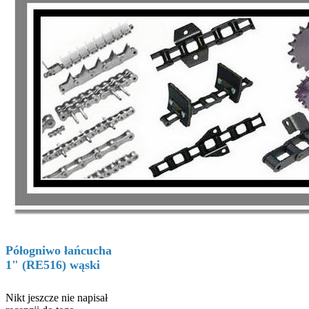
Półogniwo łańcucha
1" (RE516) wąski
Nikt jeszcze nie napisał