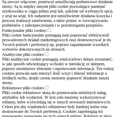
Są zawsze włączone, ponieważ umożliwiają podstawowe działanie
strony. Są to między innymi pliki cookie pozwalające pamiętać
użytkownika w ciągu jednej sesji lub, zależnie od wybranych opcji,
z sesji na sesję. Ich zadaniem jest umożliwienie działania koszyka i
procesu realizacji zamówienia, a także pomoc w rozwiązywaniu
problemów z zabezpieczeniami i w przestrzeganiu przepisów.
Funkcjonalne pliki cookies
Pliki cookie funkcjonalne pomagają nam poprawiać efektywność
prowadzonych działań marketingowych oraz dostosowywać je do
Twoich potrzeb i preferencji np. poprzez zapamiętanie wszelkich
wyborów dokonywanych na stronach.
Analityczne pliki cookies
Pliki analityczne cookie pomagają właścicielowi sklepu zrozumieć,
w jaki sposób odwiedzający wchodzi w interakcję ze sklepem,
poprzez anonimowe zbieranie i raportowanie informacji. Ten rodzaj
cookies pozwala nam mierzyć ilość wizyt i zbierać informacje o
źródłach ruchu, dzięki czemu możemy poprawić działanie naszej
strony.
Reklamowe pliki cookies
Pliki cookie reklamowe służą do promowania niektórych usług,
artykułów lub wydarzeń. W tym celu możemy wykorzystywać
reklamy, które wyświetlają się w innych serwisach internetowych.
Celem jest aby wiadomości reklamowe były bardziej trafne oraz
dostosowane do Twoich preferencji. Cookies zapobiegają też
ponownemu pojawianiu się tych samych reklam. Reklamy te służą