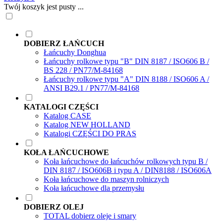
Twój koszyk jest pusty ...
DOBIERZ ŁAŃCUCH
Łańcuchy Donghua
Łańcuchy rolkowe typu "B" DIN 8187 / ISO606 B /
BS 228 / PN77/M-84168
Łańcuchy rolkowe typu "A" DIN 8188 / ISO606 A /
ANSI B29.1 / PN77/M-84168
KATALOGI CZĘŚCI
Katalog CASE
Katalog NEW HOLLAND
Katalogi CZĘŚCI DO PRAS
KOŁA ŁAŃCUCHOWE
Koła łańcuchowe do łańcuchów rolkowych typu B /
DIN 8187 / ISO606B i typu A / DIN8188 / ISO606A
Koła łańcuchowe do maszyn rolniczych
Koła łańcuchowe dla przemysłu
DOBIERZ OLEJ
TOTAL dobierz oleje i smary