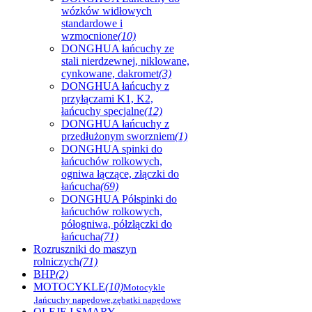
wózków widłowych
standardowe i
wzmocnione
(10)
DONGHUA łańcuchy ze
stali nierdzewnej, niklowane,
cynkowane, dakromet
(3)
DONGHUA łańcuchy z
przyłączami K1, K2,
łańcuchy specjalne
(12)
DONGHUA łańcuchy z
przedłużonym sworzniem
(1)
DONGHUA spinki do
łańcuchów rolkowych,
ogniwa łączące, złączki do
łańcucha
(69)
DONGHUA Półspinki do
łańcuchów rolkowych,
półogniwa, półzłączki do
łańcucha
(71)
Rozruszniki do maszyn
rolniczych
(71)
BHP
(2)
MOTOCYKLE
(10)
Motocykle
,łańcuchy napędowe,zębatki napędowe
OLEJE I SMARY