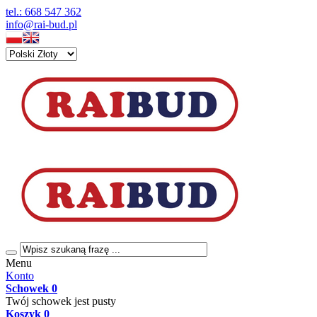
tel.: 668 547 362
info@rai-bud.pl
Menu
Konto
Schowek
0
Twój schowek jest pusty
Koszyk
0