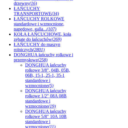
drzewny
(16)
ŁAŃCUCHY
TRANSPORTOWE
(34)
ŁAŃCUCHY ROLKOWE
standardowe i wzmocnione,
napędowe, galla...
(107)
KOŁA ŁAŃCUCHOWE, koła
zębate do łańcuchów
(269)
ŁAŃCUCHY do maszyn
rolniczych
(2801)
DONGHUA łańcuchy rolkowe i
przemysłowe
(258)
DONGHUA łańcuchy
rolkowe 3/8", 04B, 05B,
06B, 15-1, 25-1, 35-1
standardowe i
wzmocnione
(5)
DONGHUA łańcuchy
rolkowe 1/2" 08A 08B
standardowe i
wzmocnione
(19)
DONGHUA łańcuchy
rolkowe 5/8" 10A 10B
standardowe i
wzmocnione
(11)