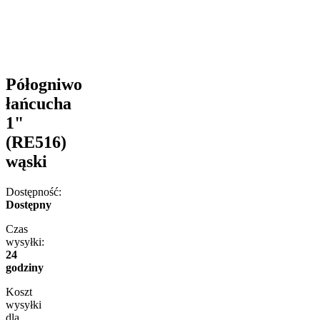
Półogniwo
łańcucha
1"
(RE516)
wąski
Dostępność:
Dostępny
Czas
wysyłki:
24
godziny
Koszt
wysyłki
dla