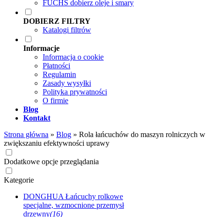
FUCHS dobierz oleje i smary
DOBIERZ FILTRY
Katalogi filtrów
Informacje
Informacja o cookie
Płatności
Regulamin
Zasady wysyłki
Polityka prywatności
O firmie
Blog
Kontakt
Strona główna
»
Blog
»
Rola łańcuchów do maszyn rolniczych w
zwiększaniu efektywności uprawy
Dodatkowe opcje przeglądania
Kategorie
DONGHUA Łańcuchy rolkowe
specjalne, wzmocnione przemysł
drzewny
(16)