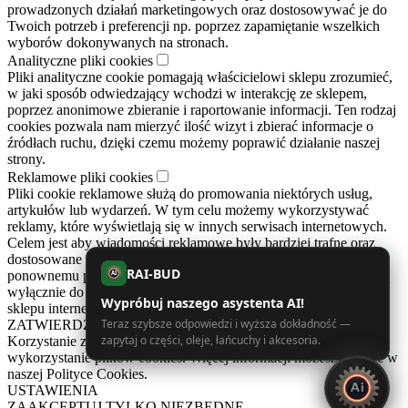
prowadzonych działań marketingowych oraz dostosowywać je do
Twoich potrzeb i preferencji np. poprzez zapamiętanie wszelkich
wyborów dokonywanych na stronach.
Analityczne pliki cookies
Pliki analityczne cookie pomagają właścicielowi sklepu zrozumieć,
w jaki sposób odwiedzający wchodzi w interakcję ze sklepem,
poprzez anonimowe zbieranie i raportowanie informacji. Ten rodzaj
cookies pozwala nam mierzyć ilość wizyt i zbierać informacje o
źródłach ruchu, dzięki czemu możemy poprawić działanie naszej
strony.
Reklamowe pliki cookies
Pliki cookie reklamowe służą do promowania niektórych usług,
artykułów lub wydarzeń. W tym celu możemy wykorzystywać
reklamy, które wyświetlają się w innych serwisach internetowych.
Celem jest aby wiadomości reklamowe były bardziej trafne oraz
dostosowane do Twoich preferencji. Cookies zapobiegają też
RAI-BUD
ponownemu pojawianiu się tych samych reklam. Reklamy te służą
AI
wyłącznie do informowania o prowadzonych działaniach naszego
Wypróbuj naszego asystenta AI!
sklepu internetowego.
Teraz szybsze odpowiedzi i wyższa dokładność —
ZATWIERDZAM
zapytaj o części, oleje, łańcuchy i akcesoria.
Korzystanie z tej witryny oznacza wyrażenie zgody na
wykorzystanie plików cookies. Więcej informacji możesz znaleźć w
naszej Polityce Cookies.
USTAWIENIA
ZAAKCEPTUJ TYLKO NIEZBĘDNE