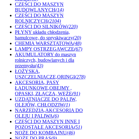
CZĘŚCI DO MASZYN
BUDOWLANYCH
(14)
CZĘŚCI DO MASZYN
ROLNICZYCH
(2104)
CZĘŚCI DO SILNIKÓW
(220)
PŁYNY układu chłodzenia,
hamulcowe, do spryskiwaczy
(20)
CHEMIA WARSZTATOWA
(48)
LAMPY OSTRZEGAWCZE
(67)
AKUMULATORY do maszyn
rolniczych, budowlanych i dla
przemysłu
(43)
ŁOŻYSKA,
USZCZELNIACZE,ORINGI
(278)
AKCESORIA, PASY
ŁADUNKOWE,OBEJMY ,
OPASKI, ZŁĄCZA, WĘŻE
(91)
UZDATNIACZE DO PALIW,
OLEJÓW, CHŁODZIW
(1)
NARZEDZIA,AKCESORIA DO
OLEJU I PALIWA
(6)
CZĘŚCI DO MASZYN INNE I
POZOSTAŁE AKCESORIA
(51)
NOŻE DO KOMBAJNU
(46)
NOŻE DO PRAS
(9)