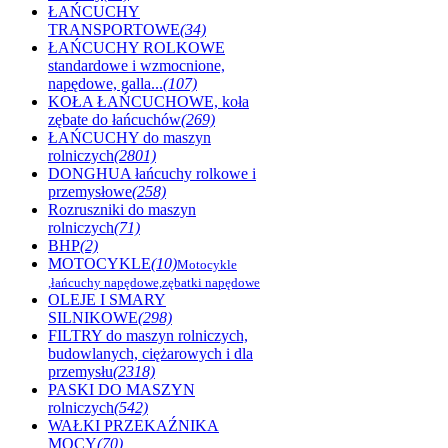
ŁAŃCUCHY
TRANSPORTOWE
(34)
ŁAŃCUCHY ROLKOWE
standardowe i wzmocnione,
napędowe, galla...
(107)
KOŁA ŁAŃCUCHOWE, koła
zębate do łańcuchów
(269)
ŁAŃCUCHY do maszyn
rolniczych
(2801)
DONGHUA łańcuchy rolkowe i
przemysłowe
(258)
Rozruszniki do maszyn
rolniczych
(71)
BHP
(2)
MOTOCYKLE
(10)
Motocykle
,łańcuchy napędowe,zębatki napędowe
OLEJE I SMARY
SILNIKOWE
(298)
FILTRY do maszyn rolniczych,
budowlanych, ciężarowych i dla
przemysłu
(2318)
PASKI DO MASZYN
rolniczych
(542)
WAŁKI PRZEKAŹNIKA
MOCY
(70)