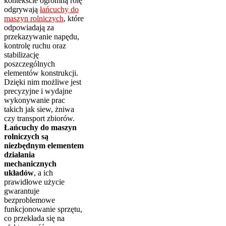
kontekście ogromną rolę
odgrywają
łańcuchy do
maszyn rolniczych
, które
odpowiadają za
przekazywanie napędu,
kontrolę ruchu oraz
stabilizację
poszczególnych
elementów konstrukcji.
Dzięki nim możliwe jest
precyzyjne i wydajne
wykonywanie prac
takich jak siew, żniwa
czy transport zbiorów.
Łańcuchy do maszyn
rolniczych są
niezbędnym elementem
działania
mechanicznych
układów
, a ich
prawidłowe użycie
gwarantuje
bezproblemowe
funkcjonowanie sprzętu,
co przekłada się na