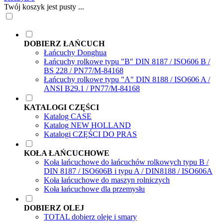
Twój koszyk jest pusty ...
DOBIERZ ŁAŃCUCH
Łańcuchy Donghua
Łańcuchy rolkowe typu "B" DIN 8187 / ISO606 B /
BS 228 / PN77/M-84168
Łańcuchy rolkowe typu "A" DIN 8188 / ISO606 A /
ANSI B29.1 / PN77/M-84168
KATALOGI CZĘŚCI
Katalog CASE
Katalog NEW HOLLAND
Katalogi CZĘŚCI DO PRAS
KOŁA ŁAŃCUCHOWE
Koła łańcuchowe do łańcuchów rolkowych typu B /
DIN 8187 / ISO606B i typu A / DIN8188 / ISO606A
Koła łańcuchowe do maszyn rolniczych
Koła łańcuchowe dla przemysłu
DOBIERZ OLEJ
TOTAL dobierz oleje i smary