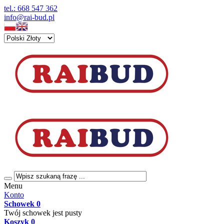
tel.: 668 547 362
info@rai-bud.pl
Menu
Konto
Schowek
0
Twój schowek jest pusty
Koszyk
0