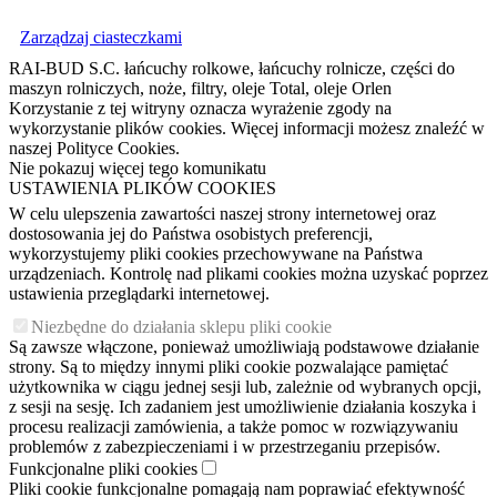
Zarządzaj ciasteczkami
RAI-BUD S.C. łańcuchy rolkowe, łańcuchy rolnicze, części do
maszyn rolniczych, noże, filtry, oleje Total, oleje Orlen
Korzystanie z tej witryny oznacza wyrażenie zgody na
wykorzystanie plików cookies. Więcej informacji możesz znaleźć w
naszej Polityce Cookies.
Nie pokazuj więcej tego komunikatu
USTAWIENIA PLIKÓW COOKIES
W celu ulepszenia zawartości naszej strony internetowej oraz
dostosowania jej do Państwa osobistych preferencji,
wykorzystujemy pliki cookies przechowywane na Państwa
urządzeniach. Kontrolę nad plikami cookies można uzyskać poprzez
ustawienia przeglądarki internetowej.
Niezbędne do działania sklepu pliki cookie
Są zawsze włączone, ponieważ umożliwiają podstawowe działanie
strony. Są to między innymi pliki cookie pozwalające pamiętać
użytkownika w ciągu jednej sesji lub, zależnie od wybranych opcji,
z sesji na sesję. Ich zadaniem jest umożliwienie działania koszyka i
procesu realizacji zamówienia, a także pomoc w rozwiązywaniu
problemów z zabezpieczeniami i w przestrzeganiu przepisów.
Funkcjonalne pliki cookies
Pliki cookie funkcjonalne pomagają nam poprawiać efektywność