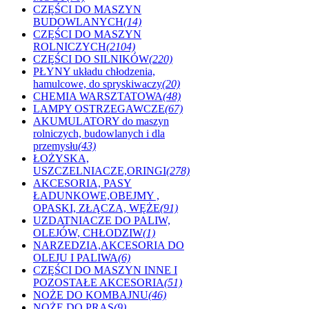
CZĘŚCI DO MASZYN
BUDOWLANYCH
(14)
CZĘŚCI DO MASZYN
ROLNICZYCH
(2104)
CZĘŚCI DO SILNIKÓW
(220)
PŁYNY układu chłodzenia,
hamulcowe, do spryskiwaczy
(20)
CHEMIA WARSZTATOWA
(48)
LAMPY OSTRZEGAWCZE
(67)
AKUMULATORY do maszyn
rolniczych, budowlanych i dla
przemysłu
(43)
ŁOŻYSKA,
USZCZELNIACZE,ORINGI
(278)
AKCESORIA, PASY
ŁADUNKOWE,OBEJMY ,
OPASKI, ZŁĄCZA, WĘŻE
(91)
UZDATNIACZE DO PALIW,
OLEJÓW, CHŁODZIW
(1)
NARZEDZIA,AKCESORIA DO
OLEJU I PALIWA
(6)
CZĘŚCI DO MASZYN INNE I
POZOSTAŁE AKCESORIA
(51)
NOŻE DO KOMBAJNU
(46)
NOŻE DO PRAS
(9)