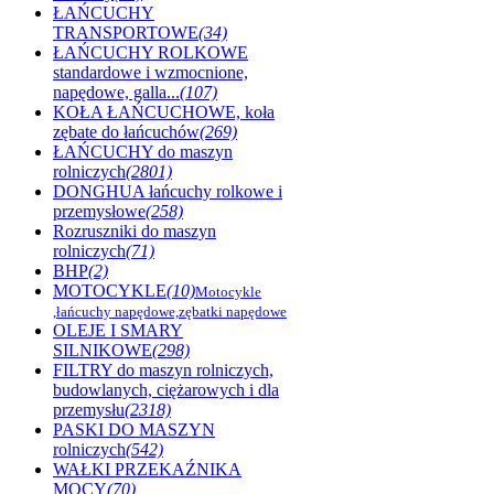
ŁAŃCUCHY
TRANSPORTOWE
(34)
ŁAŃCUCHY ROLKOWE
standardowe i wzmocnione,
napędowe, galla...
(107)
KOŁA ŁAŃCUCHOWE, koła
zębate do łańcuchów
(269)
ŁAŃCUCHY do maszyn
rolniczych
(2801)
DONGHUA łańcuchy rolkowe i
przemysłowe
(258)
Rozruszniki do maszyn
rolniczych
(71)
BHP
(2)
MOTOCYKLE
(10)
Motocykle
,łańcuchy napędowe,zębatki napędowe
OLEJE I SMARY
SILNIKOWE
(298)
FILTRY do maszyn rolniczych,
budowlanych, ciężarowych i dla
przemysłu
(2318)
PASKI DO MASZYN
rolniczych
(542)
WAŁKI PRZEKAŹNIKA
MOCY
(70)