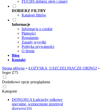
FUCHS dobierz oleje i smary
DOBIERZ FILTRY
Katalogi filtrów
Informacje
Informacja o cookie
Płatności
Regulamin
Zasady wysyłki
Polityka prywatności
O firmie
Blog
Kontakt
Strona główna
»
ŁOŻYSKA, USZCZELNIACZE,ORINGI
»
Seger Z75
Dodatkowe opcje przeglądania
Kategorie
DONGHUA Łańcuchy rolkowe
specjalne, wzmocnione przemysł
drzewny
(16)