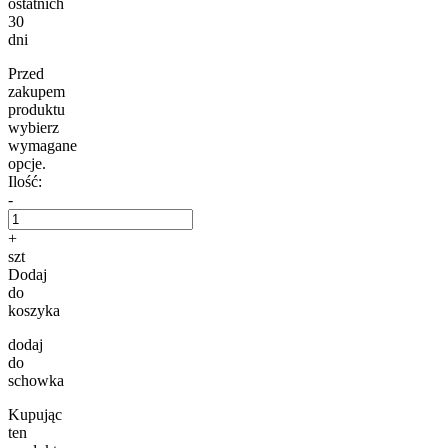
ostatnich
30
dni
Przed
zakupem
produktu
wybierz
wymagane
opcje.
Ilość:
-
+
szt
Dodaj
do
koszyka
dodaj
do
schowka
Kupując
ten