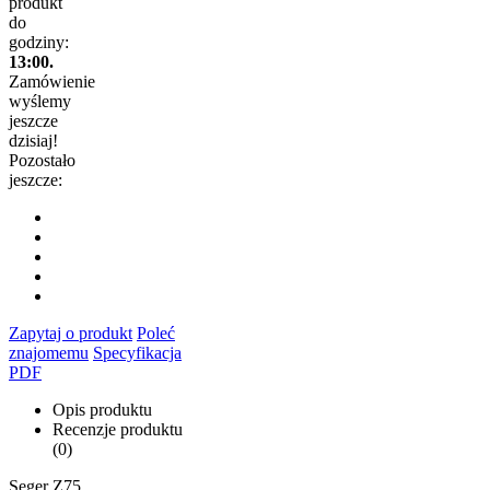
produkt
do
godziny:
13:00.
Zamówienie
wyślemy
jeszcze
dzisiaj!
Pozostało
jeszcze:
Zapytaj o produkt
Poleć
znajomemu
Specyfikacja
PDF
Opis produktu
Recenzje produktu
(0)
Seger Z75