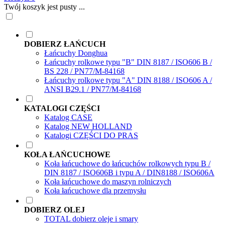
Twój koszyk jest pusty ...
DOBIERZ ŁAŃCUCH
Łańcuchy Donghua
Łańcuchy rolkowe typu "B" DIN 8187 / ISO606 B /
BS 228 / PN77/M-84168
Łańcuchy rolkowe typu "A" DIN 8188 / ISO606 A /
ANSI B29.1 / PN77/M-84168
KATALOGI CZĘŚCI
Katalog CASE
Katalog NEW HOLLAND
Katalogi CZĘŚCI DO PRAS
KOŁA ŁAŃCUCHOWE
Koła łańcuchowe do łańcuchów rolkowych typu B /
DIN 8187 / ISO606B i typu A / DIN8188 / ISO606A
Koła łańcuchowe do maszyn rolniczych
Koła łańcuchowe dla przemysłu
DOBIERZ OLEJ
TOTAL dobierz oleje i smary