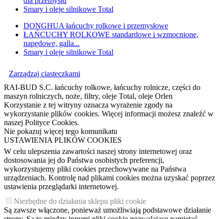
dla przemysłu
Smary i oleje silnikowe Total
DONGHUA łańcuchy rolkowe i przemysłowe
ŁAŃCUCHY ROLKOWE standardowe i wzmocnione,
napędowe, galla...
Smary i oleje silnikowe Total
Zarządzaj ciasteczkami
RAI-BUD S.C. łańcuchy rolkowe, łańcuchy rolnicze, części do
maszyn rolniczych, noże, filtry, oleje Total, oleje Orlen
Korzystanie z tej witryny oznacza wyrażenie zgody na
wykorzystanie plików cookies. Więcej informacji możesz znaleźć w
naszej Polityce Cookies.
Nie pokazuj więcej tego komunikatu
USTAWIENIA PLIKÓW COOKIES
W celu ulepszenia zawartości naszej strony internetowej oraz
dostosowania jej do Państwa osobistych preferencji,
wykorzystujemy pliki cookies przechowywane na Państwa
urządzeniach. Kontrolę nad plikami cookies można uzyskać poprzez
ustawienia przeglądarki internetowej.
Niezbędne do działania sklepu pliki cookie
Są zawsze włączone, ponieważ umożliwiają podstawowe działanie
strony. Są to między innymi pliki cookie pozwalające pamiętać