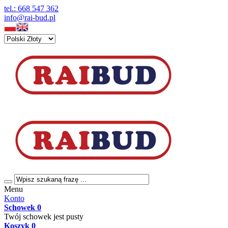
tel.: 668 547 362
info@rai-bud.pl
Menu
Konto
Schowek
0
Twój schowek jest pusty
Koszyk
0