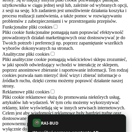
użytkownika w ciągu jednej sesji lub, zależnie od wybranych opcji,
z sesji na sesję. Ich zadaniem jest umożliwienie działania koszyka i
procesu realizacji zamówienia, a także pomoc w rozwiązywaniu
problemów z zabezpieczeniami i w przestrzeganiu przepisów.
Funkcjonalne pliki cookies
Pliki cookie funkcjonalne pomagają nam poprawiać efektywność
prowadzonych działań marketingowych oraz dostosowywać je do
Twoich potrzeb i preferencji np. poprzez zapamiętanie wszelkich
wyborów dokonywanych na stronach.
Analityczne pliki cookies
Pliki analityczne cookie pomagają właścicielowi sklepu zrozumieć,
w jaki sposób odwiedzający wchodzi w interakcję ze sklepem,
poprzez anonimowe zbieranie i raportowanie informacji. Ten rodzaj
cookies pozwala nam mierzyć ilość wizyt i zbierać informacje o
źródłach ruchu, dzięki czemu możemy poprawić działanie naszej
strony.
Reklamowe pliki cookies
Pliki cookie reklamowe służą do promowania niektórych usług,
artykułów lub wydarzeń. W tym celu możemy wykorzystywać
reklamy, które wyświetlają się w innych serwisach internetowych.
Celem jest aby wiadomości reklamowe były bardziej trafne oraz
dostosowane do Twoich preferencji. Cookies zapobiegają też
RAI-BUD
ponownemu pojawianiu się tych samych reklam. Reklamy te służą
AI
wyłącznie do informowania o prowadzonych działaniach naszego