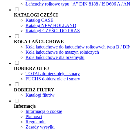
Łańcuchy rolkowe typu "A" DIN 8188 / ISO606 A / A
KATALOGI CZĘŚCI
Katalog CASE
Katalog NEW HOLLAND
Katalogi CZĘŚCI DO PRAS
KOŁA ŁAŃCUCHOWE
Koła łańcuchowe do łańcuchów rolkowych typu B / DI
Koła łańcuchowe do maszyn rolniczych
Koła łańcuchowe dla przemysłu
DOBIERZ OLEJ
TOTAL dobierz oleje i smary
FUCHS dobierz oleje i smary
DOBIERZ FILTRY
Katalogi filtrów
Informacje
Informacja o cookie
Płatności
Regulamin
Zasady wysyłki