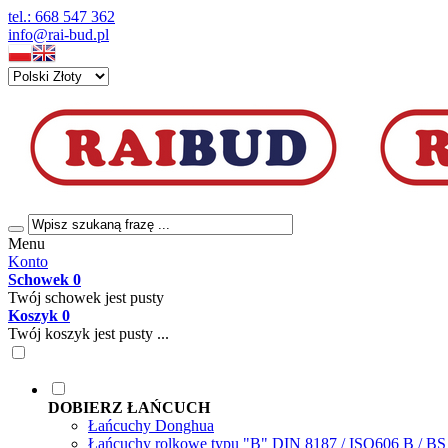
tel.: 668 547 362
info@rai-bud.pl
Menu
Konto
Schowek
0
Twój schowek jest pusty
Koszyk
0
Twój koszyk jest pusty ...
DOBIERZ ŁAŃCUCH
Łańcuchy Donghua
Łańcuchy rolkowe typu "B" DIN 8187 / ISO606 B / B