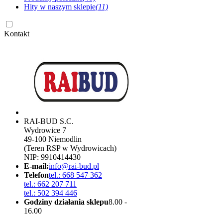
Hity w naszym sklepie
(11)
Kontakt
RAI-BUD S.C.
Wydrowice 7
49-100 Niemodlin
(Teren RSP w Wydrowicach)
NIP: 9910414430
E-mail:
info@rai-bud.pl
Telefon
tel.: 668 547 362
tel.: 662 207 711
tel.: 502 394 446
Godziny działania sklepu
8.00 -
16.00