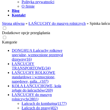
Polityka prywatności
O firmie
Blog
Kontakt
Strona główna
»
ŁAŃCUCHY do maszyn rolniczych
»
Spinka łańc
Dodatkowe opcje przeglądania
Kategorie
DONGHUA Łańcuchy rolkowe
specjalne, wzmocnione przemysł
drzewny
(16)
ŁAŃCUCHY
TRANSPORTOWE
(34)
ŁAŃCUCHY ROLKOWE
standardowe i wzmocnione,
napędowe, galla...
(107)
KOŁA ŁAŃCUCHOWE, koła
zębate do łańcuchów
(269)
ŁAŃCUCHY do maszyn
rolniczych
(2801)
Łańcuch do kombajnu
(1177)
Łańcuch do prasy
(402)