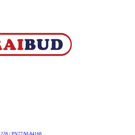
S 228 / PN77/M-84168