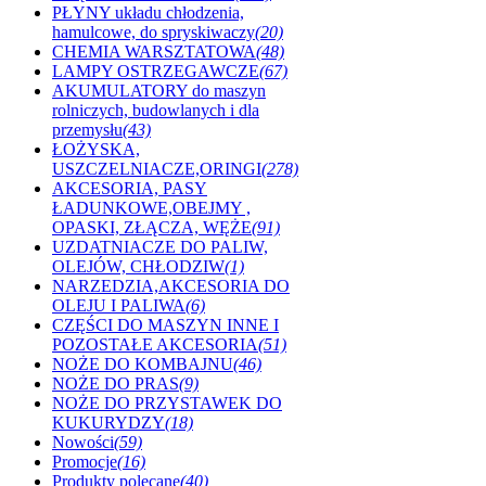
PŁYNY układu chłodzenia,
hamulcowe, do spryskiwaczy
(20)
CHEMIA WARSZTATOWA
(48)
LAMPY OSTRZEGAWCZE
(67)
AKUMULATORY do maszyn
rolniczych, budowlanych i dla
przemysłu
(43)
ŁOŻYSKA,
USZCZELNIACZE,ORINGI
(278)
AKCESORIA, PASY
ŁADUNKOWE,OBEJMY ,
OPASKI, ZŁĄCZA, WĘŻE
(91)
UZDATNIACZE DO PALIW,
OLEJÓW, CHŁODZIW
(1)
NARZEDZIA,AKCESORIA DO
OLEJU I PALIWA
(6)
CZĘŚCI DO MASZYN INNE I
POZOSTAŁE AKCESORIA
(51)
NOŻE DO KOMBAJNU
(46)
NOŻE DO PRAS
(9)
NOŻE DO PRZYSTAWEK DO
KUKURYDZY
(18)
Nowości
(59)
Promocje
(16)
Produkty polecane
(40)