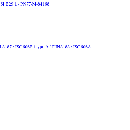
NSI B29.1 / PN77/M-84168
N 8187 / ISO606B i typu A / DIN8188 / ISO606A