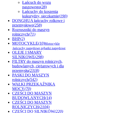
Łańcuch do wozu
paszowego
(28)
Łańcuchy do koszenia
kukurydzy, sieczkarnie
(190)
DONGHUA łańcuchy rolkowe i
przemysłowe
(258)
Rozruszniki do maszyn
rolniczych
(71)
BHP
(2)
MOTOCYKLE
(10)
Motocykle
,łańcuchy napędowe,zębatki napędowe
OLEJE I SMARY
SILNIKOWE
(298)
FILTRY do maszyn rolniczych,
budowlanych, ciężarowych i dla
przemysłu
(2318)
PASKI DO MASZYN
rolniczych
(542)
WAŁKI PRZEKAŹNIKA
MOCY
(70)
CZĘŚCI DO MASZYN
BUDOWLANYCH
(14)
CZĘŚCI DO MASZYN
ROLNICZYCH
(2104)
CZĘŚCI DO SILNIKÓW
(220)