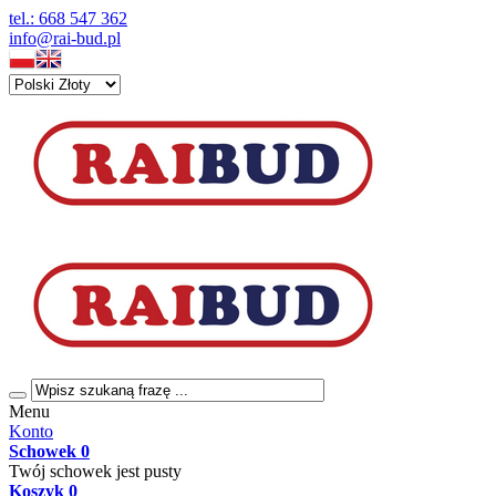
tel.: 668 547 362
info@rai-bud.pl
Menu
Konto
Schowek
0
Twój schowek jest pusty
Koszyk
0