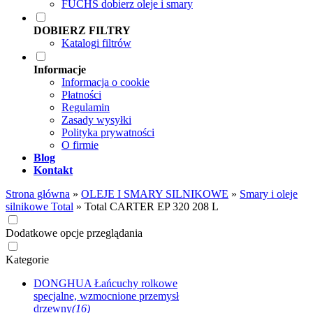
FUCHS dobierz oleje i smary
DOBIERZ FILTRY
Katalogi filtrów
Informacje
Informacja o cookie
Płatności
Regulamin
Zasady wysyłki
Polityka prywatności
O firmie
Blog
Kontakt
Strona główna
»
OLEJE I SMARY SILNIKOWE
»
Smary i oleje
silnikowe Total
»
Total CARTER EP 320 208 L
Dodatkowe opcje przeglądania
Kategorie
DONGHUA Łańcuchy rolkowe
specjalne, wzmocnione przemysł
drzewny
(16)