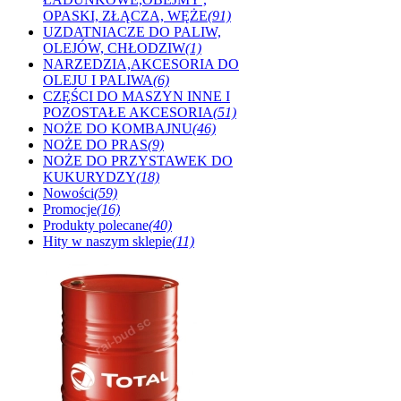
OPASKI, ZŁĄCZA, WĘŻE
(91)
UZDATNIACZE DO PALIW,
OLEJÓW, CHŁODZIW
(1)
NARZEDZIA,AKCESORIA DO
OLEJU I PALIWA
(6)
CZĘŚCI DO MASZYN INNE I
POZOSTAŁE AKCESORIA
(51)
NOŻE DO KOMBAJNU
(46)
NOŻE DO PRAS
(9)
NOŻE DO PRZYSTAWEK DO
KUKURYDZY
(18)
Nowości
(59)
Promocje
(16)
Produkty polecane
(40)
Hity w naszym sklepie
(11)