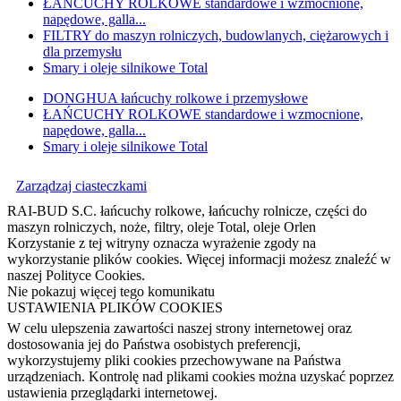
ŁAŃCUCHY ROLKOWE standardowe i wzmocnione,
napędowe, galla...
FILTRY do maszyn rolniczych, budowlanych, ciężarowych i
dla przemysłu
Smary i oleje silnikowe Total
DONGHUA łańcuchy rolkowe i przemysłowe
ŁAŃCUCHY ROLKOWE standardowe i wzmocnione,
napędowe, galla...
Smary i oleje silnikowe Total
Zarządzaj ciasteczkami
RAI-BUD S.C. łańcuchy rolkowe, łańcuchy rolnicze, części do
maszyn rolniczych, noże, filtry, oleje Total, oleje Orlen
Korzystanie z tej witryny oznacza wyrażenie zgody na
wykorzystanie plików cookies. Więcej informacji możesz znaleźć w
naszej Polityce Cookies.
Nie pokazuj więcej tego komunikatu
USTAWIENIA PLIKÓW COOKIES
W celu ulepszenia zawartości naszej strony internetowej oraz
dostosowania jej do Państwa osobistych preferencji,
wykorzystujemy pliki cookies przechowywane na Państwa
urządzeniach. Kontrolę nad plikami cookies można uzyskać poprzez
ustawienia przeglądarki internetowej.