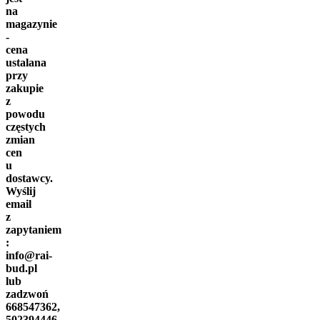
na
magazynie
-
cena
ustalana
przy
zakupie
z
powodu
częstych
zmian
cen
u
dostawcy.
Wyślij
email
z
zapytaniem
:
info@rai-
bud.pl
lub
zadzwoń
668547362,
502394446,