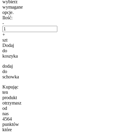
wybierz
wymagane
opcje.
Ilość:
-
+
szt
Dodaj
do
koszyka
dodaj
do
schowka
Kupując
ten
produkt
otrzymasz
od
nas
4564
punktów
które