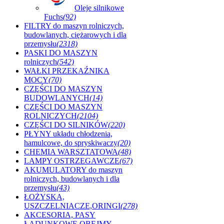
Oleje silnikowe
Fuchs
(92)
FILTRY do maszyn rolniczych,
budowlanych, ciężarowych i dla
przemysłu
(2318)
PASKI DO MASZYN
rolniczych
(542)
WAŁKI PRZEKAŹNIKA
MOCY
(70)
CZĘŚCI DO MASZYN
BUDOWLANYCH
(14)
CZĘŚCI DO MASZYN
ROLNICZYCH
(2104)
CZĘŚCI DO SILNIKÓW
(220)
PŁYNY układu chłodzenia,
hamulcowe, do spryskiwaczy
(20)
CHEMIA WARSZTATOWA
(48)
LAMPY OSTRZEGAWCZE
(67)
AKUMULATORY do maszyn
rolniczych, budowlanych i dla
przemysłu
(43)
ŁOŻYSKA,
USZCZELNIACZE,ORINGI
(278)
AKCESORIA, PASY
ŁADUNKOWE,OBEJMY ,