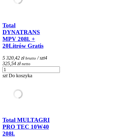
Total
DYNATRANS
MPV 208l. +
20Litrów Gratis
5 320,42 zł
/ szt
4
brutto
325,54 zł
netto
szt
Do koszyka
Total MULTAGRI
PRO TEC 10W40
208l.