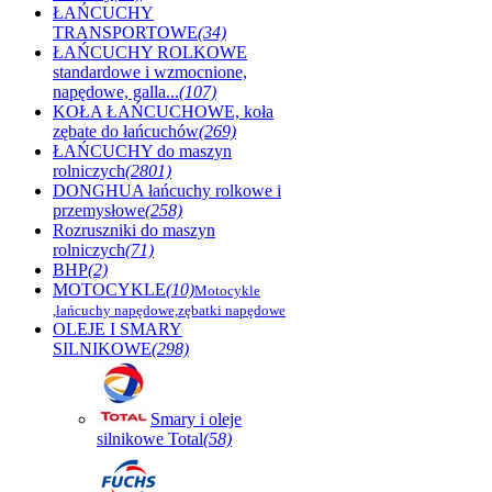
ŁAŃCUCHY
TRANSPORTOWE
(34)
ŁAŃCUCHY ROLKOWE
standardowe i wzmocnione,
napędowe, galla...
(107)
KOŁA ŁAŃCUCHOWE, koła
zębate do łańcuchów
(269)
ŁAŃCUCHY do maszyn
rolniczych
(2801)
DONGHUA łańcuchy rolkowe i
przemysłowe
(258)
Rozruszniki do maszyn
rolniczych
(71)
BHP
(2)
MOTOCYKLE
(10)
Motocykle
,łańcuchy napędowe,zębatki napędowe
OLEJE I SMARY
SILNIKOWE
(298)
Smary i oleje
silnikowe Total
(58)