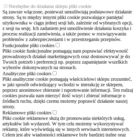
Niezbędne do działania sklepu pliki cookie
Są zawsze włączone, ponieważ umożliwiają podstawowe działanie
strony. Są to między innymi pliki cookie pozwalające pamiętać
użytkownika w ciągu jednej sesji lub, zależnie od wybranych opcji,
z sesji na sesję. Ich zadaniem jest umożliwienie działania koszyka i
procesu realizacji zamówienia, a także pomoc w rozwiązywaniu
problemów z zabezpieczeniami i w przestrzeganiu przepisów.
Funkcjonalne pliki cookies
Pliki cookie funkcjonalne pomagają nam poprawiać efektywność
prowadzonych działań marketingowych oraz dostosowywać je do
Twoich potrzeb i preferencji np. poprzez zapamiętanie wszelkich
wyborów dokonywanych na stronach.
Analityczne pliki cookies
Pliki analityczne cookie pomagają właścicielowi sklepu zrozumieć,
w jaki sposób odwiedzający wchodzi w interakcję ze sklepem,
poprzez anonimowe zbieranie i raportowanie informacji. Ten rodzaj
cookies pozwala nam mierzyć ilość wizyt i zbierać informacje o
źródłach ruchu, dzięki czemu możemy poprawić działanie naszej
strony.
Reklamowe pliki cookies
Pliki cookie reklamowe służą do promowania niektórych usług,
artykułów lub wydarzeń. W tym celu możemy wykorzystywać
reklamy, które wyświetlają się w innych serwisach internetowych.
Celem jest aby wiadomości reklamowe były bardziej trafne oraz