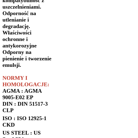
kompatybilność z
uszczelnieniami.
Odporność na
utlenianie i
degradację.
Właściwości
ochronne i
antykorozyjne
Odporny na
pienienie i tworzenie
emulsji.
NORMY I
HOMOLOGACJE:
AGMA : AGMA
9005-E02 EP
DIN : DIN 51517-3
CLP
ISO : ISO 12925-1
CKD
US STEEL : US