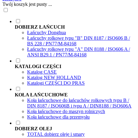
Twój koszyk jest pusty ...
DOBIERZ ŁAŃCUCH
Łańcuchy Donghua
Łańcuchy rolkowe typu "B" DIN 8187 / ISO606 B /
BS 228 / PN77/M-84168
Łańcuchy rolkowe typu "A" DIN 8188 / ISO606 A /
ANSI B29.1 / PN77/M-84168
KATALOGI CZĘŚCI
Katalog CASE
Katalog NEW HOLLAND
Katalogi CZĘŚCI DO PRAS
KOŁA ŁAŃCUCHOWE
Koła łańcuchowe do łańcuchów rolkowych typu B /
DIN 8187 / ISO606B i typu A / DIN8188 / ISO606A
Koła łańcuchowe do maszyn rolniczych
Koła łańcuchowe dla przemysłu
DOBIERZ OLEJ
TOTAL dobierz oleje i smary